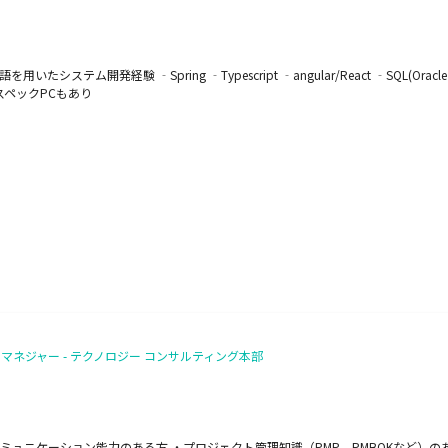
システム開発経験 ‐Spring ‐Typescript ‐angular/React ‐SQL(Orac
ハイスペックPCもあり
トマネジャー - テクノロジー コンサルティング本部
ュニケーション能力のある方 ・プロジェクト管理知識（PMP、PMBOKなど）の