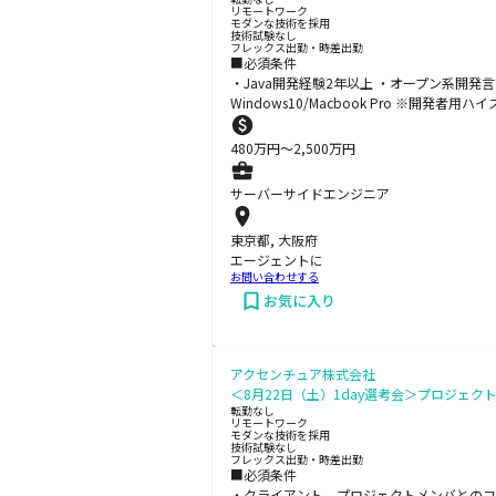
リモートワーク
モダンな技術を採用
技術試験なし
フレックス出勤・時差出勤
■必須条件
・Java開発経験2年以上 ・オープン系開発言語を用いた
Windows10/Macbook Pro ※開発者用
480
万円〜
2,500
万円
サーバーサイドエンジニア
東京都, 大阪府
エージェントに
お問い合わせする
お気に入り
アクセンチュア株式会社
＜8月22日（土）1day選考会＞プロジェク
転勤なし
リモートワーク
モダンな技術を採用
技術試験なし
フレックス出勤・時差出勤
■必須条件
・クライアント、プロジェクトメンバとのコミ