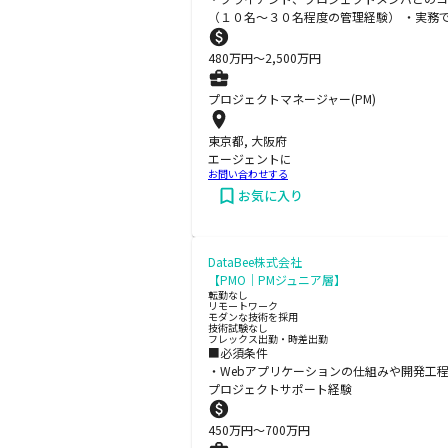
（１０名～３０名程度の管理経験） ・実務
480
万円〜
2,500
万円
プロジェクトマネージャー(PM)
東京都, 大阪府
エージェントに
お問い合わせする
お気に入り
DataBee株式会社
【PMO｜PMジュニア層】
転勤なし
リモートワーク
モダンな技術を採用
技術試験なし
フレックス出勤・時差出勤
■必須条件
・Webアプリケーションの仕組みや開発工程
プロジェクトサポート経験
450
万円〜
700
万円