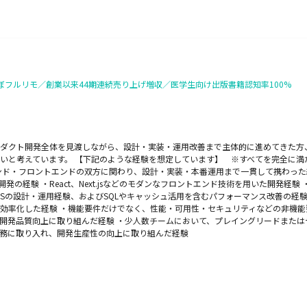
ぼフルリモ／創業以来44期連続売り上げ増収／医学生向け出版書籍認知率100%
ロダクト開発全体を見渡しながら、設計・実装・運用改善まで主体的に進めてきた方
いと考えています。 【下記のような経験を想定しています】 ※すべてを完全に満た
・フロントエンドの双方に関わり、設計・実装・本番運用まで一貫して携わった経験 ・Ruby
ンド開発の経験 ・React、Next.jsなどのモダンなフロントエンド技術を用いた開発経
の設計・運用経験、およびSQLやキャッシュ活用を含むパフォーマンス改善の経験 ・Terra
発・運用を効率化した経験 ・機能要件だけでなく、性能・可用性・セキュリティなどの非機
開発品質向上に取り組んだ経験 ・少人数チームにおいて、プレイングリードまたはテ
務に取り入れ、開発生産性の向上に取り組んだ経験