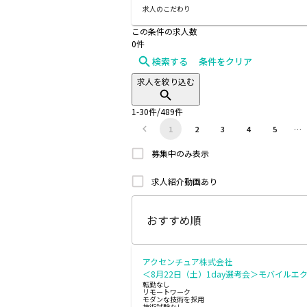
求人のこだわり
この条件の求人数
0
件
検索する
条件をクリア
求人を絞り込む
1
-
30
件/
489
件
1
2
3
4
5
…
募集中のみ表示
求人紹介動画あり
アクセンチュア株式会社
＜8月22日（土）1day選考会＞モバイルエ
転勤なし
リモートワーク
モダンな技術を採用
技術試験なし