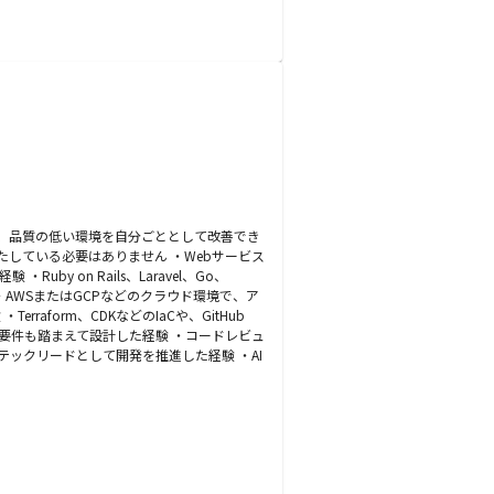
、品質の低い環境を自分ごととして改善でき
している必要はありません ・Webサービス
 on Rails、Laravel、Go、
験 ・AWSまたはGCPなどのクラウド環境で、ア
form、CDKなどのIaCや、GitHub
能要件も踏まえて設計した経験 ・コードレビュ
ックリードとして開発を推進した経験 ・AI