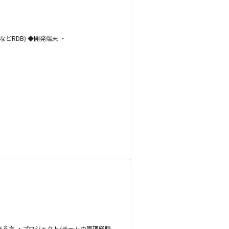
leなどRDB) ◆開発端末 ・
ある方 ・プロジェクト/チームの管理経験