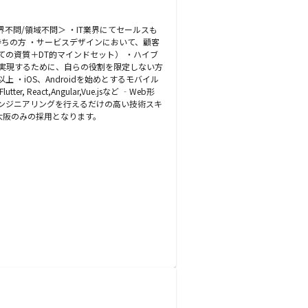
不問/領域不問＞ ・IT業界にてセールスも
持ちの方 ・サービスデザインにおいて、顧客
の資質＋DT的マインドセット） ・ハイブ
実現するために、自らの役割を限定しない方
・iOS、Androidを始めとするモバイル
 React,Angular,Vue.jsなど ‐Web形
らもエンジニアリングを行えるだけの高い技術スキ
大阪のみの採用となります。