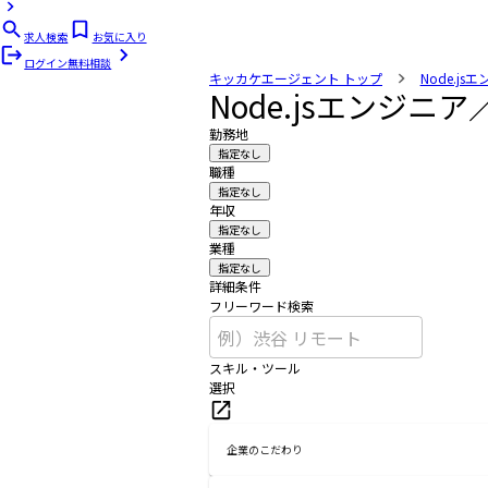
求人検索
お気に入り
ログイン
無料相談
キッカケエージェント
トップ
Node.js
Node.jsエンジ
勤務地
指定なし
職種
指定なし
年収
指定なし
業種
指定なし
詳細条件
フリーワード検索
スキル・ツール
選択
企業のこだわり