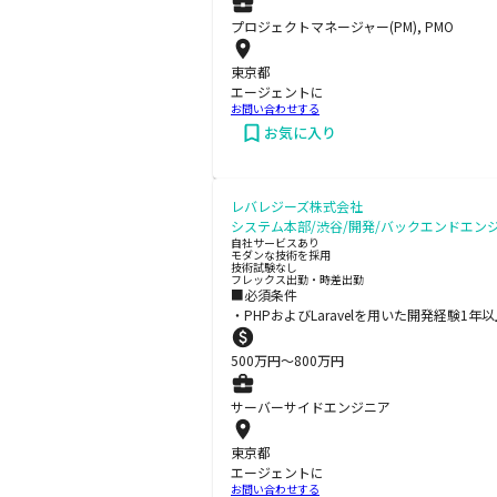
プロジェクトマネージャー(PM), PMO
東京都
エージェントに
お問い合わせする
お気に入り
レバレジーズ株式会社
システム本部/渋谷/開発/バックエンドエ
自社サービスあり
モダンな技術を採用
技術試験なし
フレックス出勤・時差出勤
■必須条件
・PHPおよびLaravelを用いた開発経験1
500
万円〜
800
万円
サーバーサイドエンジニア
東京都
エージェントに
お問い合わせする