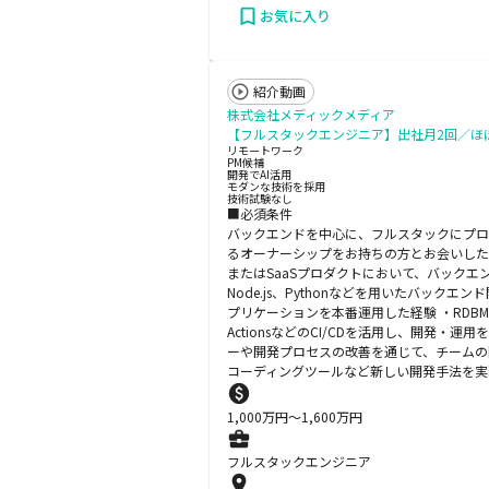
お気に入り
紹介動画
株式会社メディックメディア
【フルスタックエンジニア】出社月2回／ほ
リモートワーク
PM候補
開発でAI活用
モダンな技術を採用
技術試験なし
■必須条件
バックエンドを中心に、フルスタックにプ
るオーナーシップをお持ちの方とお会いした
またはSaaSプロダクトにおいて、バックエンド
Node.js、Pythonなどを用いたバックエ
プリケーションを本番運用した経験 ・RDBMS
ActionsなどのCI/CDを活用し、開
ーや開発プロセスの改善を通じて、チームの
コーディングツールなど新しい開発手法を実
1,000
万円〜
1,600
万円
フルスタックエンジニア