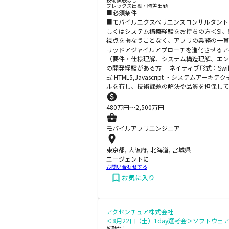
フレックス出勤・時差出勤
■必須条件
■モバイルエクスペリエンスコンサルタント 
しくはシステム構築経験をお持ちの方＜SI
視点を損なうことなく、アプリの業務の一貫
リッドアジャイルアプローチを進化させるア
（要件・仕様理解、システム構造理解、エンジ
の開発経験がある方 ‐ネイティブ形式：Swift,Kotli
式:HTML5,Javascript ・シス
ルを有し、技術課題の解決や品質を担保して
480
万円〜
2,500
万円
モバイルアプリエンジニア
東京都, 大阪府, 北海道, 宮城県
エージェントに
お問い合わせする
お気に入り
アクセンチュア株式会社
＜8月22日（土）1day選考会＞ソフトウェア
転勤なし