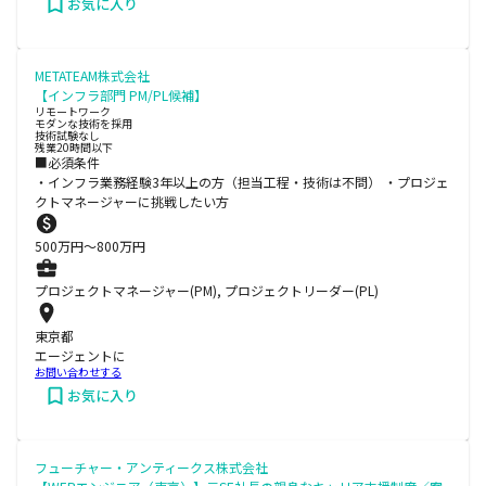
お気に入り
METATEAM株式会社
【インフラ部門 PM/PL候補】
リモートワーク
モダンな技術を採用
技術試験なし
残業20時間以下
■必須条件
・インフラ業務経験3年以上の方（担当工程・技術は不問） ・プロジェ
クトマネージャーに挑戦したい方
500
万円〜
800
万円
プロジェクトマネージャー(PM), プロジェクトリーダー(PL)
東京都
エージェントに
お問い合わせする
お気に入り
フューチャー・アンティークス株式会社