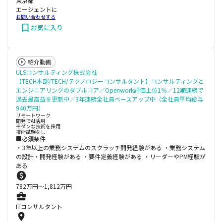
東京都
エージェントに
お問い合わせする
お気に入り
紹介動画
ULSコンサルティング株式会社
【TECH本部/TECH/テクノロジーコンサルタント】コンサルティングと
エンジニアリングのダブルコア／Openwork評価上位1％／12期連続で
過去最高益を更新中／3年連続全社員ベースアップ中（全社員平均給与
940万円）
リモートワーク
開発でAI活用
モダンな技術を採用
技術試験なし
■必須条件
・3年以上の業務システムのスクラッチ開発経験がある ・業務システム
の設計・開発経験がある ・要件定義経験がある ・リーダーやPM経験が
ある
782
万円〜
1,812
万円
ITコンサルタント