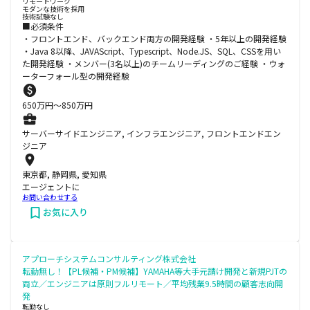
リモートワーク
モダンな技術を採用
技術試験なし
■必須条件
・フロントエンド、バックエンド両方の開発経験 ・5年以上の開発経験
・Java 8以降、JAVAScript、Typescript、Node.JS、SQL、CSSを用い
た開発経験 ・メンバー(3名以上)のチームリーディングのご経験 ・ウォ
ーターフォール型の開発経験
650
万円〜
850
万円
サーバーサイドエンジニア, インフラエンジニア, フロントエンドエン
ジニア
東京都, 静岡県, 愛知県
エージェントに
お問い合わせする
お気に入り
アプローチシステムコンサルティング株式会社
転勤無し！【PL候補・PM候補】YAMAHA等大手元請け開発と新規PJTの
両立／エンジニアは原則フルリモート／平均残業9.5時間の顧客志向開
発
転勤なし