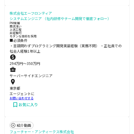
株式会社エーフロンティア
システムエンジニア （社内研修やチーム開発で徹底フォロー）
PM候補
商流浅い
上流工程
未経験可
モダンな技術を採用
■必須条件
・言語問わずプログラミング開発実装経験（実務不問） ・正社員での
社会人経験1年以上
294
万円〜
350
万円
サーバーサイドエンジニア
東京都
エージェントに
お問い合わせする
お気に入り
紹介動画
フューチャー・アンティークス株式会社