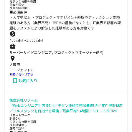
モダンな技術を採用
選考が短い
残業20時間以下
■必須条件
・大学卒以上 ・プロジェクトマネジメント経験やディレクション業務
経験のある方（業界不問） ※PMの経験がなくとも、IT業界で顧客の課
題をシステムにより解決した経験がある方も対象です
400
万円〜
1,000
万円
サーバーサイドエンジニア, プロジェクトマネージャー(PM)
大阪府
エージェントに
お問い合わせする
お気に入り
株式会社リゾーム
【Webエンジニア】面接1回／モダン技術で市場価値UP／案件選択制度
／フルスタックを目指せる環境／残業平均5.4時間／リモート率76％
リモートワーク
副業OK
モダンな技術を採用
技術試験なし
選考が短い