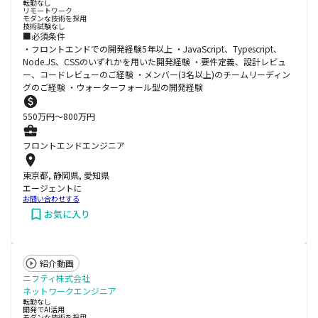
転勤なし
リモートワーク
モダンな技術を採用
技術試験なし
■必須条件
・フロントエンドでの開発経験5年以上 ・JavaScript、Typescript、
Node.JS、CSSのいずれかを用いた開発経験 ・要件定義、設計レビュ
ー、コードレビューのご経験 ・メンバー(3名以上)のチームリーディン
グのご経験 ・ウォーターフォール型の開発経験
550
万円〜
800
万円
フロントエンドエンジニア
東京都, 静岡県, 愛知県
エージェントに
お問い合わせする
お気に入り
紹介動画
ニフティ株式会社
ネットワークエンジニア
転勤なし
開発でAI活用
モダンな技術を採用