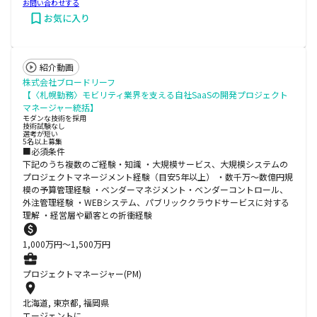
お問い合わせする
お気に入り
紹介動画
株式会社ブロードリーフ
【〈札幌勤務〉モビリティ業界を支える自社SaaSの開発プロジェクト
マネージャー統括】
モダンな技術を採用
技術試験なし
選考が短い
5名以上募集
■必須条件
下記のうち複数のご経験・知識 ・大規模サービス、大規模システムの
プロジェクトマネージメント経験（目安5年以上） ・数千万〜数億円規
模の予算管理経験 ・ベンダーマネジメント・ベンダーコントロール、
外注管理経験 ・WEBシステム、パブリッククラウドサービスに対する
理解 ・経営層や顧客との折衝経験
1,000
万円〜
1,500
万円
プロジェクトマネージャー(PM)
北海道, 東京都, 福岡県
エージェントに