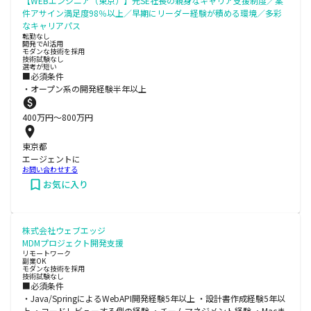
【WEBエンジニア（東京）】元SE社長の親身なキャリア支援制度／案
件アサイン満足度98％以上／早期にリーダー経験が積める環境／多彩
なキャリアパス
転勤なし
開発でAI活用
モダンな技術を採用
技術試験なし
選考が短い
■必須条件
・オープン系の開発経験半年以上
400
万円〜
800
万円
東京都
エージェントに
お問い合わせする
お気に入り
株式会社ウェブエッジ
MDMプロジェクト開発支援
リモートワーク
副業OK
モダンな技術を採用
技術試験なし
■必須条件
・Java/SpringによるWebAPI開発経験5年以上 ・設計書作成経験5年以
上 ・コードレビューする側の経験 ・チームマネジメント経験 ・Macま