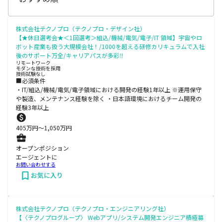
株式会社テクノプロ（テクノプロ・デザイン社）
【★休日選考会★＜1回選考＞組込/機械/電気/電子/IT 領域】宇宙やロ
ボット産業も扱う大規模会社！/1000を超える研修カリキュラムで入社
後のサポート万全/キャリアパスが多彩‼
リモートワーク
モダンな技術を採用
技術試験なし
■必須条件
・IT/組込/機械/電気/電子領域における開発の経験1年以上 ※運用保守
や製造、メンテナンス経験を除く ・日本語環境におけるチーム開発の
経験3年以上
405
万円〜
1,050
万円
オープンポジション
エージェントに
お問い合わせする
お気に入り
株式会社テクノプロ（テクノプロ・エンジニアリング社）
【〈テクノプログループ〉 Webアプリ/システム開発エンジニア積極募