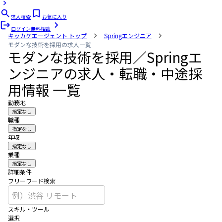
求人検索
お気に入り
ログイン
無料相談
キッカケエージェント
トップ
Springエンジニア
モダンな技術を採用の求人一覧
モダンな技術を採用／Springエ
ンジニアの求人・転職・中途採
用情報 一覧
勤務地
指定なし
職種
指定なし
年収
指定なし
業種
指定なし
詳細条件
フリーワード検索
スキル・ツール
選択