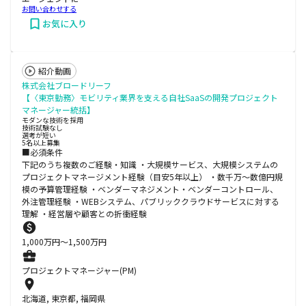
お問い合わせする
お気に入り
紹介動画
株式会社ブロードリーフ
【〈東京勤務〉モビリティ業界を支える自社SaaSの開発プロジェクト
マネージャー統括】
モダンな技術を採用
技術試験なし
選考が短い
5名以上募集
■必須条件
下記のうち複数のご経験・知識 ・大規模サービス、大規模システムの
プロジェクトマネージメント経験（目安5年以上） ・数千万〜数億円規
模の予算管理経験 ・ベンダーマネジメント・ベンダーコントロール、
外注管理経験 ・WEBシステム、パブリッククラウドサービスに対する
理解 ・経営層や顧客との折衝経験
1,000
万円〜
1,500
万円
プロジェクトマネージャー(PM)
北海道, 東京都, 福岡県