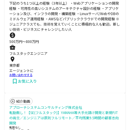
下記のうち1つ以上の経験（3年以上） ・Webアプリケーションの開発
経験 ・可用性の高いシステムのアーキテクチャ設計の経験 ・アプリケ
ーション及び、インフラの開発・構築経験 ・Linuxサーバ/WebやDBの
ミドルウェア運用経験 ・AWSなどパブリッククラウドでの開発経験 ※
ジュニアクラスでも、技術を覚えていくことに積極的な人も歓迎。新し
い技術・ビジネスにチャレンジしたい人
500
万円〜
800
万円
フルスタックエンジニア
東京都
エージェントに
お問い合わせする
お気に入り
紹介動画
アプローチシステムコンサルティング株式会社
転勤無し！【SE(フルスタック)】YAMAHA等大手元請け開発と新規PJT
の両立／エンジニアは原則フルリモート／平均残業9.5時間の顧客志向
開発
転勤なし