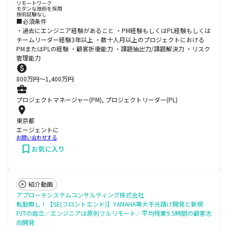
リモートワーク
モダンな技術を採用
技術試験なし
■必須条件
・過去にエンジニア経験があること ・PM経験もしくはPL経験もしくは
チームリーダー経験3年以上 ・数十人月以上のプロジェクトにおける
PMまたはPLの経験 ・顧客折衝能力 ・課題抽出力/課題解決力 ・リスク
管理能力
800
万円〜
1,400
万円
プロジェクトマネージャー(PM), プロジェクトリーダー(PL)
東京都
エージェントに
お問い合わせする
お気に入り
紹介動画
アプローチシステムコンサルティング株式会社
転勤無し！【SE(フロントエンド)】YAMAHA等大手元請け開発と新規
PJTの両立／エンジニアは原則フルリモート／平均残業9.5時間の顧客志
向開発