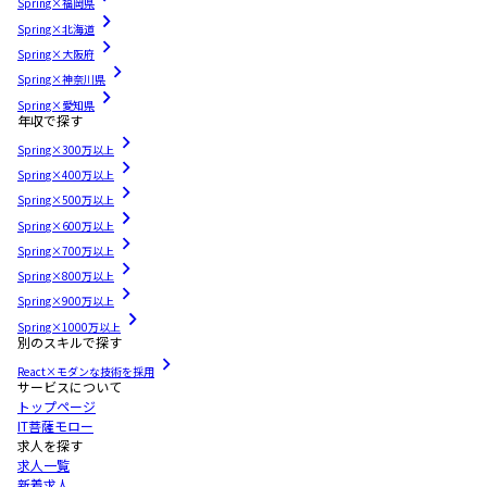
Spring×福岡県
Spring×北海道
Spring×大阪府
Spring×神奈川県
Spring×愛知県
年収で探す
Spring×300万以上
Spring×400万以上
Spring×500万以上
Spring×600万以上
Spring×700万以上
Spring×800万以上
Spring×900万以上
Spring×1000万以上
別のスキルで探す
React×モダンな技術を採用
サービスについて
トップページ
IT菩薩モロー
求人を探す
求人一覧
新着求人