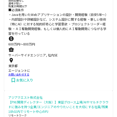
技術試験なし
選考が短い
残業20時間以下
■必須条件
・Javaを用いたWebアプリケーションの設計・開発経験（目安5年〜）
・内部設計や詳細設計など、システム設計に関する経験 ・新しい技術
（特にAI）に対する知的好奇心と学習意欲 ・プロジェクトリーダー経
験 ・ＡＩ駆動開発経験、もしくは個人的にＡＩ駆動開発につながる学
習を行っている
600
万円〜
800
万円
サーバーサイドエンジニア, 社内SE
東京都
エージェントに
お問い合わせする
お気に入り
アジアクエスト株式会社
【PM/開発ディレクター（大阪）】東証グロース上場/AIやマルチクラウ
ドに強みを持つ企業/エンジニアのやりたいことを大切にする社風/残業
18h以内でリモート中心のPJ
リモートワーク