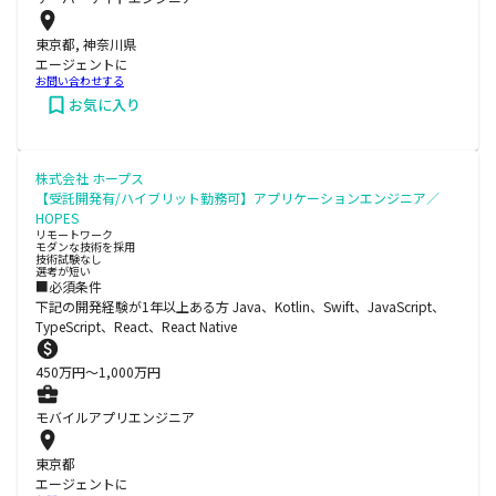
東京都, 神奈川県
エージェントに
お問い合わせする
お気に入り
株式会社 ホープス
【受託開発有/ハイブリット勤務可】アプリケーションエンジニア／
HOPES
リモートワーク
モダンな技術を採用
技術試験なし
選考が短い
■必須条件
下記の開発経験が1年以上ある方 Java、Kotlin、Swift、JavaScript、
TypeScript、React、React Native
450
万円〜
1,000
万円
モバイルアプリエンジニア
東京都
エージェントに