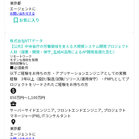
東京都
エージェントに
お問い合わせする
お気に入り
株式会社NTTデータ
【公共】中央省庁の労働領域を支える大規模システム開発プロジェクト
人財（提案・開発・保守_生成AI活用によるAP開発高度化含む）
リモートワーク
モダンな技術を採用
技術試験なし
■必須条件
以下ご経験をお持ちの方 ・アプリケーションエンジニアとしての実務
経験 3年以上（設計/製造/試験/リリース/運用保守） ・PMPLとしてプ
ロジェクトをリードされたご経験をお持ちの方
850
万円〜
1,100
万円
サーバーサイドエンジニア, フロントエンドエンジニア, プロジェクト
マネージャー(PM), ITコンサルタント
東京都
エージェントに
お問い合わせする