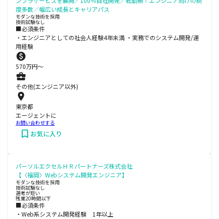
ンフラサービスを展開／100％自社開発／転勤無！エンジニア向けの制
度多数／幅広い成長とキャリアパス
モダンな技術を採用
技術試験なし
■必須条件
・エンジニアとしての社会人経験4年未満 ・実務でのシステム開発/運
用経験
570
万円〜
その他(エンジニア以外)
東京都
エージェントに
お問い合わせする
お気に入り
パーソルエクセルＨＲパートナーズ株式会社
【〈福岡〉Webシステム開発エンジニア】
モダンな技術を採用
技術試験なし
選考が短い
残業20時間以下
■必須条件
・Web系システム開発経験 1年以上