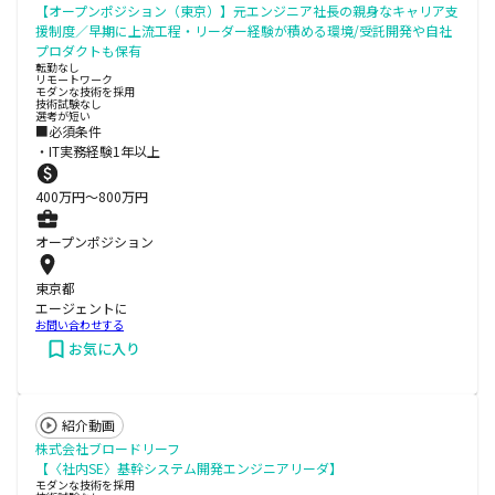
【オープンポジション（東京）】元エンジニア社長の親身なキャリア支
援制度／早期に上流工程・リーダー経験が積める環境/受託開発や自社
プロダクトも保有
転勤なし
リモートワーク
モダンな技術を採用
技術試験なし
選考が短い
■必須条件
・IT実務経験1年以上
400
万円〜
800
万円
オープンポジション
東京都
エージェントに
お問い合わせする
お気に入り
紹介動画
株式会社ブロードリーフ
【〈社内SE〉基幹システム開発エンジニアリーダ】
モダンな技術を採用