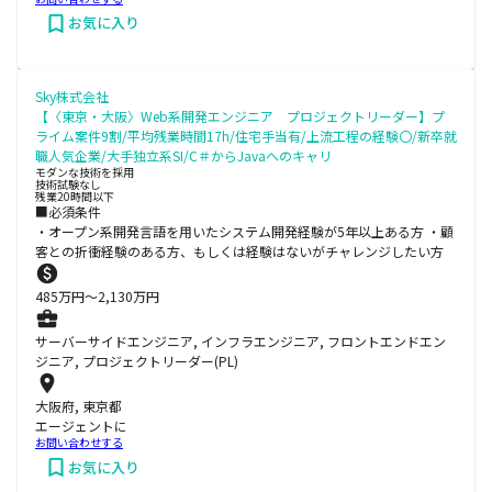
お気に入り
Sky株式会社
【〈東京・大阪〉Web系開発エンジニア プロジェクトリーダー】プ
ライム案件9割/平均残業時間17h/住宅手当有/上流工程の経験〇/新卒就
職人気企業/大手独立系SI/C＃からJavaへのキャリ
モダンな技術を採用
技術試験なし
残業20時間以下
■必須条件
・オープン系開発言語を用いたシステム開発経験が5年以上ある方 ・顧
客との折衝経験のある方、もしくは経験はないがチャレンジしたい方
485
万円〜
2,130
万円
サーバーサイドエンジニア, インフラエンジニア, フロントエンドエン
ジニア, プロジェクトリーダー(PL)
大阪府, 東京都
エージェントに
お問い合わせする
お気に入り