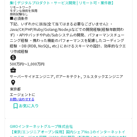
集! | デジタルプロダクト・サービス開発 | リモート可・案件数】
リモートワーク
モダンな技術を採用
技術試験なし
■必須条件
下記、いずれかに該当(全て当てはまる必要なございません): ・
Java/C#/PHP/Ruby/Golang/Node.jsなどでの開発経験(経験年数問わ
ず) ・APIやバッチやPub/Subシステムの開発、パフォーマンスチュー
ニング経験 ・携わった機能のパフォーマンスを配慮したコーディング
経験 ・DB (RDB, NoSQL, etc.) におけるスキーマの設計、効率的なクエ
リ作成経験
500
万円〜
1,000
万円
サーバーサイドエンジニア, ITアーキテクト, フルスタックエンジニア
東京都
エージェントに
お問い合わせする
お気に入り
GMOインターネットグループ株式会社
【東京/エンジニアオープン採用】国内シェアNo.1のインターネットイ