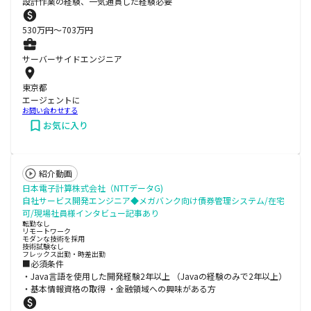
設計作業の経験、一気通貫した経験必要
530
万円〜
703
万円
サーバーサイドエンジニア
東京都
エージェントに
お問い合わせする
お気に入り
紹介動画
日本電子計算株式会社（NTTデータG)
自社サービス開発エンジニア◆メガバンク向け債券管理システム/在宅
可/現場社員様インタビュー記事あり
転勤なし
リモートワーク
モダンな技術を採用
技術試験なし
フレックス出勤・時差出勤
■必須条件
・Java言語を使用した開発経験2年以上 （Javaの経験のみで2年以上）
・基本情報資格の取得 ・金融領域への興味がある方