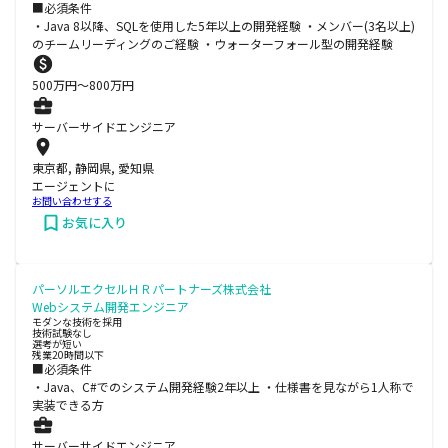
■必須条件
・Java 8以降、SQLを使用した5年以上の開発経験 ・メンバー(3名以上)
のチームリーディングのご経験 ・ウォーターフォール型の開発経験
500
万円〜
800
万円
サーバーサイドエンジニア
東京都, 静岡県, 愛知県
エージェントに
お問い合わせする
お気に入り
パーソルエクセルＨＲパートナーズ株式会社
Webシステム開発エンジニア
モダンな技術を採用
技術試験なし
選考が短い
残業20時間以下
■必須条件
・Java、C#でのシステム開発経験2年以上 ・仕様書を見ながら1人称で
実装できる方
サーバーサイドエンジニア