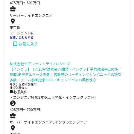
475
万円〜
601
万円
サーバーサイドエンジニア
東京都
エージェントに
お問い合わせする
お気に入り
株式会社ケアリッツ・テクノロジーズ
【インフラ】【＜1DAY選考会＞開発・インフラ】平均成長率130%／
年収UPモデルケース多数／各業界のリーディングカンパニーとの取引
多数／チーム参画比率98％／キャリアパスの柔軟性◎
モダンな技術を採用
技術試験なし
■必須条件
・エンジニア経験2年以上（開発・インフラクラウド）
408
万円〜
700
万円
サーバーサイドエンジニア, インフラエンジニア