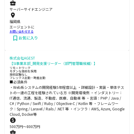
サーバーサイドエンジニア
福岡県
エージェントに
お問い合わせする
お気に入り
株式会社AGEST
【SI事業本部_開発支援リーダー（部門管理職候補）】
リモートワーク
モダンな技術を採用
技術試験なし
フレックス出勤・時差出勤
■必須条件
・Web系システムの開発経験5年程度以上 ・詳細設計・実装・単体テス
トの一連の工程を経験されている方 ※開発環境例 ・インダストリー：
IT通信、流通、製造、不動産、医療、自動車 等 ・言語：PHP / Java /
C# / Python / Swift / Ruby / Objective-C / Kotlin 等 ・フレームワー
ク：Spring / Laravel / Rails / .NET 等 ・インフラ：AWS, Azure, Google
Cloud, Docker等
500
万円〜
800
万円