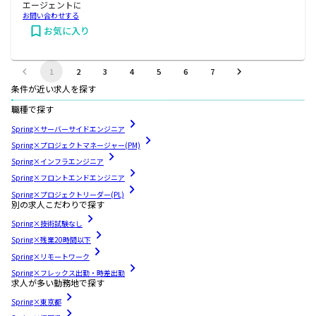
エージェントに
お問い合わせする
お気に入り
1
2
3
4
5
6
7
条件が近い求人を探す
職種で探す
Spring×サーバーサイドエンジニア
Spring×プロジェクトマネージャー(PM)
Spring×インフラエンジニア
Spring×フロントエンドエンジニア
Spring×プロジェクトリーダー(PL)
別の求人こだわりで探す
Spring×技術試験なし
Spring×残業20時間以下
Spring×リモートワーク
Spring×フレックス出勤・時差出勤
求人が多い勤務地で探す
Spring×東京都