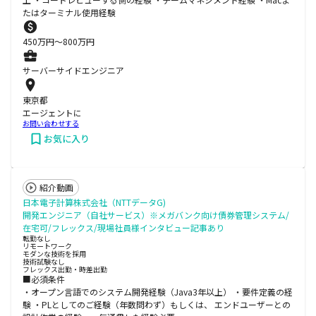
たはターミナル使用経験
450
万円〜
800
万円
サーバーサイドエンジニア
東京都
エージェントに
お問い合わせする
お気に入り
紹介動画
日本電子計算株式会社（NTTデータG)
開発エンジニア（自社サービス）※メガバンク向け債券管理システム/
在宅可/フレックス/現場社員様インタビュー記事あり
転勤なし
リモートワーク
モダンな技術を採用
技術試験なし
フレックス出勤・時差出勤
■必須条件
・オープン言語でのシステム開発経験（Java3年以上） ・要件定義の経
験 ・PLとしてのご経験（年数問わず）もしくは、 エンドユーザーとの