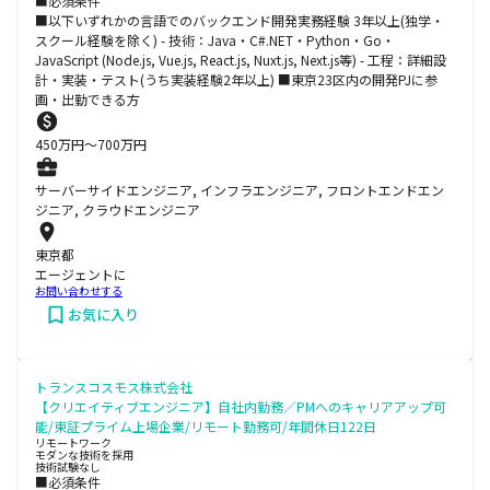
■必須条件
■以下いずれかの言語でのバックエンド開発実務経験 3年以上(独学・
スクール経験を除く) - 技術：Java・C#.NET・Python・Go・
JavaScript (Node.js, Vue.js, React.js, Nuxt.js, Next.js等) - 工程：詳細設
計・実装・テスト(うち実装経験2年以上) ■東京23区内の開発PJに参
画・出勤できる方
450
万円〜
700
万円
サーバーサイドエンジニア, インフラエンジニア, フロントエンドエン
ジニア, クラウドエンジニア
東京都
エージェントに
お問い合わせする
お気に入り
トランスコスモス株式会社
【クリエイティブエンジニア】自社内勤務／PMへのキャリアアップ可
能/東証プライム上場企業/リモート勤務可/年間休日122日
リモートワーク
モダンな技術を採用
技術試験なし
■必須条件