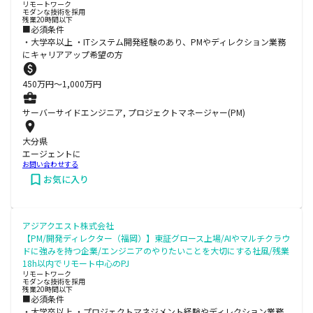
リモートワーク
モダンな技術を採用
残業20時間以下
■必須条件
・大学卒以上 ・ITシステム開発経験のあり、PMやディレクション業務
にキャリアアップ希望の方
450
万円〜
1,000
万円
サーバーサイドエンジニア, プロジェクトマネージャー(PM)
大分県
エージェントに
お問い合わせする
お気に入り
アジアクエスト株式会社
【PM/開発ディレクター（福岡）】東証グロース上場/AIやマルチクラウ
ドに強みを持つ企業/エンジニアのやりたいことを大切にする社風/残業
18h以内でリモート中心のPJ
リモートワーク
モダンな技術を採用
残業20時間以下
■必須条件
・大学卒以上 ・プロジェクトマネジメント経験やディレクション業務