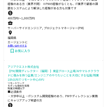
経験のある方（業界不問） ※PMの経験がなくとも、IT業界で顧客の課
題をシステムにより解決した経験がある方も対象です
400
万円〜
1,000
万円
サーバーサイドエンジニア, プロジェクトマネージャー(PM)
福岡県
エージェントに
お問い合わせする
お気に入り
アジアクエスト株式会社
【PM/開発ディレクター（福岡）】東証グロース上場/AIやマルチクラウ
ドに強みを持つ企業/エンジニアのやりたいことを大切にする社風/残業
18h以内でリモート中心のPJ
リモートワーク
モダンな技術を採用
残業20時間以下
■必須条件
・大学卒以上 ・ITシステム開発経験のあり、PMやディレクション業務
にキャリアアップ希望の方