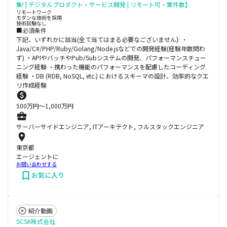
集! | デジタルプロダクト・サービス開発 | リモート可・案件数】
リモートワーク
モダンな技術を採用
技術試験なし
■必須条件
下記、いずれかに該当(全て当てはまる必要なございません): ・
Java/C#/PHP/Ruby/Golang/Node.jsなどでの開発経験(経験年数問わ
ず) ・APIやバッチやPub/Subシステムの開発、パフォーマンスチュー
ニング経験 ・携わった機能のパフォーマンスを配慮したコーディング
経験 ・DB (RDB, NoSQL, etc.) におけるスキーマの設計、効率的なクエ
リ作成経験
500
万円〜
1,000
万円
サーバーサイドエンジニア, ITアーキテクト, フルスタックエンジニア
東京都
エージェントに
お問い合わせする
お気に入り
紹介動画
SCSK株式会社