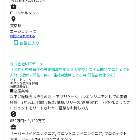
ITコンサルタント
東京都
エージェントに
お問い合わせする
お気に入り
株式会社NTTデータ
【公共】中央省庁の労働領域を支える大規模システム開発プロジェクト
人財（提案・開発・保守_生成AI活用によるAP開発高度化含む）
リモートワーク
モダンな技術を採用
技術試験なし
■必須条件
以下ご経験をお持ちの方 ・アプリケーションエンジニアとしての実務
経験 3年以上（設計/製造/試験/リリース/運用保守） ・PMPLとしてプ
ロジェクトをリードされたご経験をお持ちの方
850
万円〜
1,100
万円
サーバーサイドエンジニア, フロントエンドエンジニア, プロジェクト
マネージャー(PM), ITコンサルタント