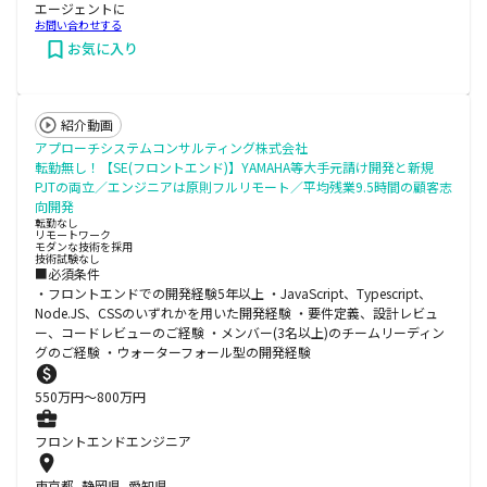
エージェントに
お問い合わせする
お気に入り
紹介動画
アプローチシステムコンサルティング株式会社
転勤無し！【SE(フロントエンド)】YAMAHA等大手元請け開発と新規
PJTの両立／エンジニアは原則フルリモート／平均残業9.5時間の顧客志
向開発
転勤なし
リモートワーク
モダンな技術を採用
技術試験なし
■必須条件
・フロントエンドでの開発経験5年以上 ・JavaScript、Typescript、
Node.JS、CSSのいずれかを用いた開発経験 ・要件定義、設計レビュ
ー、コードレビューのご経験 ・メンバー(3名以上)のチームリーディン
グのご経験 ・ウォーターフォール型の開発経験
550
万円〜
800
万円
フロントエンドエンジニア
東京都, 静岡県, 愛知県