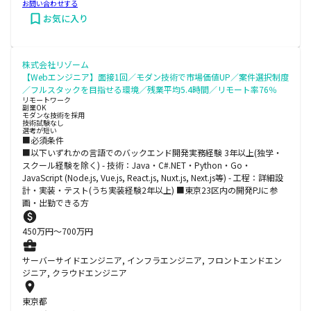
お問い合わせする
お気に入り
株式会社リゾーム
【Webエンジニア】面接1回／モダン技術で市場価値UP／案件選択制度
／フルスタックを目指せる環境／残業平均5.4時間／リモート率76％
リモートワーク
副業OK
モダンな技術を採用
技術試験なし
選考が短い
■必須条件
■以下いずれかの言語でのバックエンド開発実務経験 3年以上(独学・
スクール経験を除く) - 技術：Java・C#.NET・Python・Go・
JavaScript (Node.js, Vue.js, React.js, Nuxt.js, Next.js等) - 工程：詳細設
計・実装・テスト(うち実装経験2年以上) ■東京23区内の開発PJに参
画・出勤できる方
450
万円〜
700
万円
サーバーサイドエンジニア, インフラエンジニア, フロントエンドエン
ジニア, クラウドエンジニア
東京都