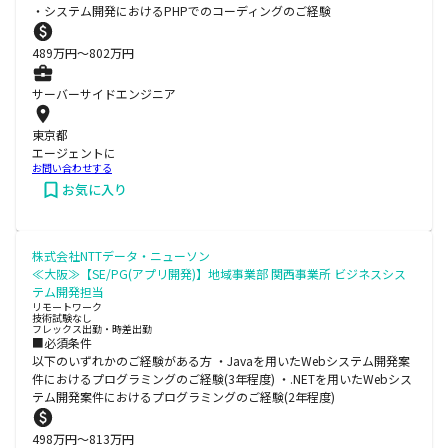
・システム開発におけるPHPでのコーディングのご経験
489
万円〜
802
万円
サーバーサイドエンジニア
東京都
エージェントに
お問い合わせする
お気に入り
株式会社NTTデータ・ニューソン
≪大阪≫【SE/PG(アプリ開発)】地域事業部 関西事業所 ビジネスシス
テム開発担当
リモートワーク
技術試験なし
フレックス出勤・時差出勤
■必須条件
以下のいずれかのご経験がある方 ・Javaを用いたWebシステム開発案
件におけるプログラミングのご経験(3年程度) ・.NETを用いたWebシス
テム開発案件におけるプログラミングのご経験(2年程度)
498
万円〜
813
万円