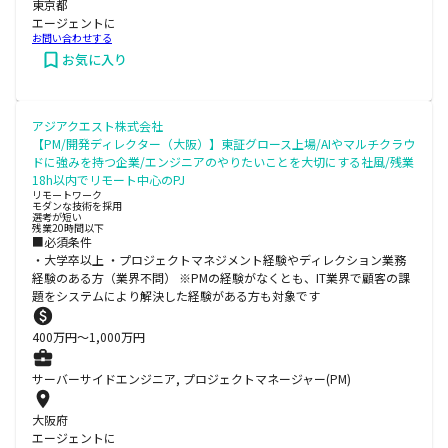
東京都
エージェントに
お問い合わせする
お気に入り
アジアクエスト株式会社
【PM/開発ディレクター（大阪）】東証グロース上場/AIやマルチクラウ
ドに強みを持つ企業/エンジニアのやりたいことを大切にする社風/残業
18h以内でリモート中心のPJ
リモートワーク
モダンな技術を採用
選考が短い
残業20時間以下
■必須条件
・大学卒以上 ・プロジェクトマネジメント経験やディレクション業務
経験のある方（業界不問） ※PMの経験がなくとも、IT業界で顧客の課
題をシステムにより解決した経験がある方も対象です
400
万円〜
1,000
万円
サーバーサイドエンジニア, プロジェクトマネージャー(PM)
大阪府
エージェントに