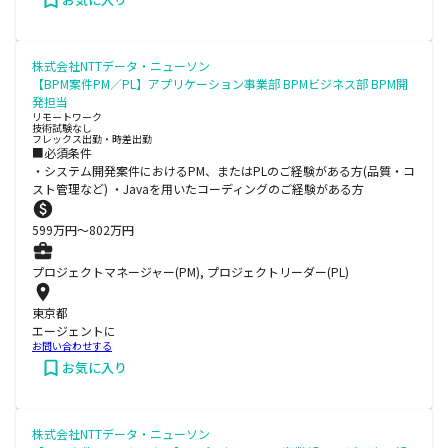
株式会社NTTデータ・ニューソン
【BPM案件PM／PL】アプリケーション事業部 BPMビジネス部 BPM開
発担当
リモートワーク
技術試験なし
フレックス出勤・時差出勤
■必須条件
・システム開発案件におけるPM、またはPLのご経験がある方(品質・コ
スト管理など) ・Javaを用いたコーディングのご経験がある方
599
万円〜
802
万円
プロジェクトマネージャー(PM), プロジェクトリーダー(PL)
東京都
エージェントに
お問い合わせする
お気に入り
株式会社NTTデータ・ニューソン