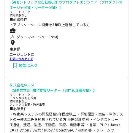
【AIセントリックな自社製ERPのプロダクトエンジニア（プロダクトマ
ネージャ候補・リーダー候補）】
リモートワーク
技術試験なし
■必須条件
・アプリケーション開発を3年以上経験している方
プロダクトマネージャー(PdM)
東京都
エージェントに
お問い合わせする
お気に入り
株式会社AGEST
【SI事業本部_開発支援リーダー（部門管理職候補）】
リモートワーク
モダンな技術を採用
技術試験なし
フレックス出勤・時差出勤
■必須条件
・Web系システムの開発経験5年程度以上 ・詳細設計・実装・単体テス
トの一連の工程を経験されている方 ※開発環境例 ・インダストリー：
IT通信、流通、製造、不動産、医療、自動車 等 ・言語：PHP / Java /
C# / Python / Swift / Ruby / Objective-C / Kotlin 等 ・フレームワー