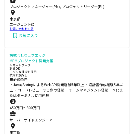
プロジェクトマネージャー(PM), プロジェクトリーダー(PL)
東京都
エージェントに
お問い合わせする
お気に入り
株式会社ウェブエッジ
MDMプロジェクト開発支援
リモートワーク
副業OK
モダンな技術を採用
技術試験なし
■必須条件
・Java/SpringによるWebAPI開発経験5年以上 ・設計書作成経験5年以
上 ・コードレビューする側の経験 ・チームマネジメント経験 ・Macま
たはターミナル使用経験
450
万円〜
800
万円
サーバーサイドエンジニア
東京都