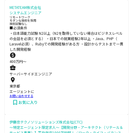
METATEAM株式会社
システムエンジニア
リモートワーク
モダンな技術を採用
技術試験なし
■必須条件
・日本語能力試験 N2以上（N2を取得していない場合はビジネスレベル
の会話を必須とする） ・日本での就業経験2年以上 ・Java、PHP（
Laravel必須）、Rubyでの開発経験がある方 ・設計からテストまで一貫
した開発経験
400
万円〜
サーバーサイドエンジニア
東京都
エージェントに
お問い合わせする
お気に入り
伊藤忠テクノソリューションズ株式会社(CTC)
～特定エージェント限定求人～【開発分野・アーキテクト（リテール＆
サービス事業）】平均年収1000万円超！／ワーク・ライフ・バランス