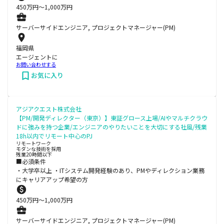
450
万円〜
1,000
万円
サーバーサイドエンジニア, プロジェクトマネージャー(PM)
福岡県
エージェントに
お問い合わせする
お気に入り
アジアクエスト株式会社
【PM/開発ディレクター（東京）】東証グロース上場/AIやマルチクラウ
ドに強みを持つ企業/エンジニアのやりたいことを大切にする社風/残業
18h以内でリモート中心のPJ
リモートワーク
モダンな技術を採用
残業20時間以下
■必須条件
・大学卒以上 ・ITシステム開発経験のあり、PMやディレクション業務
にキャリアアップ希望の方
450
万円〜
1,000
万円
サーバーサイドエンジニア, プロジェクトマネージャー(PM)