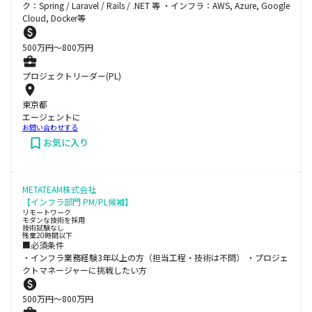
ク：Spring / Laravel / Rails / .NET 等 ・インフラ：AWS, Azure, Google
Cloud, Docker等
500
万円〜
800
万円
プロジェクトリーダー(PL)
東京都
エージェントに
お問い合わせする
お気に入り
METATEAM株式会社
【インフラ部門 PM/PL候補】
リモートワーク
モダンな技術を採用
技術試験なし
残業20時間以下
■必須条件
・インフラ業務経験3年以上の方（担当工程・技術は不問） ・プロジェ
クトマネージャーに挑戦したい方
500
万円〜
800
万円