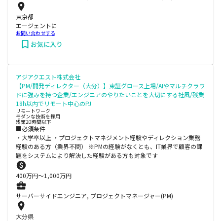
東京都
エージェントに
お問い合わせする
お気に入り
アジアクエスト株式会社
【PM/開発ディレクター（大分）】東証グロース上場/AIやマルチクラウ
ドに強みを持つ企業/エンジニアのやりたいことを大切にする社風/残業
18h以内でリモート中心のPJ
リモートワーク
モダンな技術を採用
残業20時間以下
■必須条件
・大学卒以上 ・プロジェクトマネジメント経験やディレクション業務
経験のある方（業界不問） ※PMの経験がなくとも、IT業界で顧客の課
題をシステムにより解決した経験がある方も対象です
400
万円〜
1,000
万円
サーバーサイドエンジニア, プロジェクトマネージャー(PM)
大分県