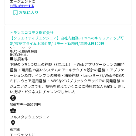
エージェントに
お問い合わせする
お気に入り
トランスコスモス株式会社
【クリエイティブエンジニア】自社内勤務／PMへのキャリアアップ可
能/東証プライム上場企業/リモート勤務可/年間休日122日
リモートワーク
モダンな技術を採用
技術試験なし
■必須条件
下記のうち1つ以上の経験（3年以上） ・Webアプリケーションの開発
経験 ・可用性の高いシステムのアーキテクチャ設計の経験 ・アプリケ
ーション及び、インフラの開発・構築経験 ・Linuxサーバ/WebやDBの
ミドルウェア運用経験 ・AWSなどパブリッククラウドでの開発経験 ※
ジュニアクラスでも、技術を覚えていくことに積極的な人も歓迎。新し
い技術・ビジネスにチャレンジしたい人
500
万円〜
800
万円
フルスタックエンジニア
東京都
エージェントに