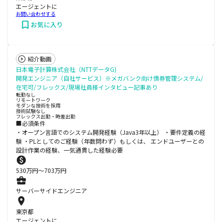
エージェントに
お問い合わせする
お気に入り
紹介動画
日本電子計算株式会社（NTTデータG)
開発エンジニア（自社サービス）※メガバンク向け債券管理システム/
在宅可/フレックス/現場社員様インタビュー記事あり
転勤なし
リモートワーク
モダンな技術を採用
技術試験なし
フレックス出勤・時差出勤
■必須条件
・オープン言語でのシステム開発経験（Java3年以上） ・要件定義の経
験 ・PLとしてのご経験（年数問わず）もしくは、 エンドユーザーとの
設計作業の経験、一気通貫した経験必要
530
万円〜
703
万円
サーバーサイドエンジニア
東京都
エージェントに