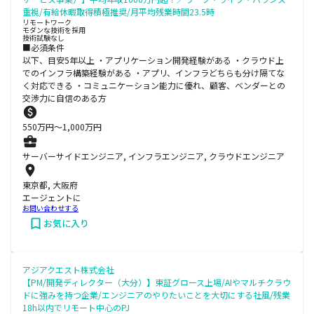
重視/有給休暇取得積極推奨/月平均残業時間23.5時
リモートワーク
モダンな技術を採用
技術試験なし
■必須条件
以下、目安5年以上 ・アプリケーション開発経験がある ・クラウド上
でのインフラ構築経験がある ・アプリ、インフラどちらも分け隔てな
く対応できる ・コミュニケーション能力に優れ、顧客、ベンダーとの
交渉力に自信のある方
550
万円〜
1,000
万円
サーバーサイドエンジニア, インフラエンジニア, クラウドエンジニア
東京都, 大阪府
エージェントに
お問い合わせする
お気に入り
アジアクエスト株式会社
【PM/開発ディレクター（大分）】東証グロース上場/AIやマルチクラウ
ドに強みを持つ企業/エンジニアのやりたいことを大切にする社風/残業
18h以内でリモート中心のPJ