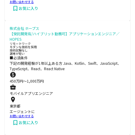
お問い合わせする
お気に入り
株式会社 ホープス
【受託開発有/ハイブリット勤務可】アプリケーションエンジニア／
HOPES
リモートワーク
モダンな技術を採用
技術試験なし
選考が短い
■必須条件
下記の開発経験が1年以上ある方 Java、Kotlin、Swift、JavaScript、
TypeScript、React、React Native
450
万円〜
1,000
万円
モバイルアプリエンジニア
東京都
エージェントに
お問い合わせする
お気に入り