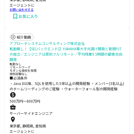
エージェントに
お問い合わせする
お気に入り
紹介動画
アプローチシステムコンサルティング株式会社
転勤無し！【SE(バックエンド)】YAMAHA等大手元請け開発と新規PJT
の両立／エンジニアは原則フルリモート／平均残業9.5時間の顧客志向
開発
転勤なし
リモートワーク
モダンな技術を採用
技術試験なし
■必須条件
・Java 8以降、SQLを使用した5年以上の開発経験 ・メンバー(3名以上)
のチームリーディングのご経験 ・ウォーターフォール型の開発経験
500
万円〜
800
万円
サーバーサイドエンジニア
東京都, 静岡県, 愛知県
エージェントに