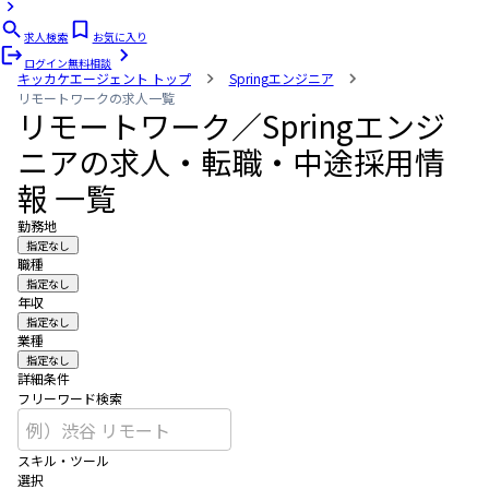
求人検索
お気に入り
ログイン
無料相談
キッカケエージェント
トップ
Springエンジニア
リモートワークの求人一覧
リモートワーク／Springエンジ
ニアの求人・転職・中途採用情
報 一覧
勤務地
指定なし
職種
指定なし
年収
指定なし
業種
指定なし
詳細条件
フリーワード検索
スキル・ツール
選択