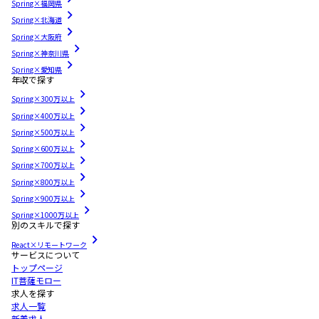
Spring×福岡県
Spring×北海道
Spring×大阪府
Spring×神奈川県
Spring×愛知県
年収で探す
Spring×300万以上
Spring×400万以上
Spring×500万以上
Spring×600万以上
Spring×700万以上
Spring×800万以上
Spring×900万以上
Spring×1000万以上
別のスキルで探す
React×リモートワーク
サービスについて
トップページ
IT菩薩モロー
求人を探す
求人一覧
新着求人