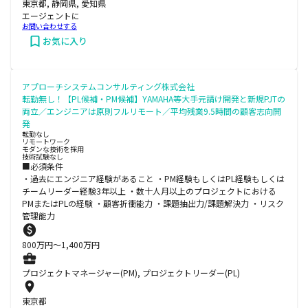
東京都, 静岡県, 愛知県
エージェントに
お問い合わせする
お気に入り
アプローチシステムコンサルティング株式会社
転勤無し！【PL候補・PM候補】YAMAHA等大手元請け開発と新規PJTの
両立／エンジニアは原則フルリモート／平均残業9.5時間の顧客志向開
発
転勤なし
リモートワーク
モダンな技術を採用
技術試験なし
■必須条件
・過去にエンジニア経験があること ・PM経験もしくはPL経験もしくは
チームリーダー経験3年以上 ・数十人月以上のプロジェクトにおける
PMまたはPLの経験 ・顧客折衝能力 ・課題抽出力/課題解決力 ・リスク
管理能力
800
万円〜
1,400
万円
プロジェクトマネージャー(PM), プロジェクトリーダー(PL)
東京都