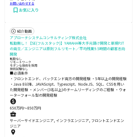
お問い合わせする
お気に入り
紹介動画
アプローチシステムコンサルティング株式会社
転勤無し！【SE(フルスタック)】YAMAHA等大手元請け開発と新規PJT
の両立／エンジニアは原則フルリモート／平均残業9.5時間の顧客志向
開発
転勤なし
リモートワーク
モダンな技術を採用
技術試験なし
■必須条件
・フロントエンド、バックエンド両方の開発経験 ・5年以上の開発経験
・Java 8以降、JAVAScript、Typescript、Node.JS、SQL、CSSを用い
た開発経験 ・メンバー(3名以上)のチームリーディングのご経験 ・ウォ
ーターフォール型の開発経験
650
万円〜
850
万円
サーバーサイドエンジニア, インフラエンジニア, フロントエンドエン
ジニア