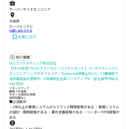
サーバーサイドエンジニア
大阪府
エージェントに
お問い合わせする
お気に入り
紹介動画
ULSコンサルティング株式会社
【TECH本部/TECH/テクノロジーコンサルタント】コンサルティングと
エンジニアリングのダブルコア／Openwork評価上位1％／12期連続で
過去最高益を更新中／3年連続全社員ベースアップ中（全社員平均給与
940万円）
リモートワーク
開発でAI活用
モダンな技術を採用
技術試験なし
■必須条件
・3年以上の業務システムのスクラッチ開発経験がある ・業務システム
の設計・開発経験がある ・要件定義経験がある ・リーダーやPM経験が
ある
782
万円〜
1,812
万円