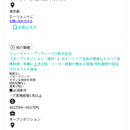
東京都
エージェントに
お問い合わせする
お気に入り
紹介動画
フューチャー・アンティークス株式会社
【オープンポジション（東京）】元エンジニア社長の親身なキャリア支
援制度／早期に上流工程・リーダー経験が積める環境/受託開発や自社
プロダクトも保有
転勤なし
リモートワーク
モダンな技術を採用
技術試験なし
選考が短い
■必須条件
・IT実務経験1年以上
400
万円〜
800
万円
オープンポジション