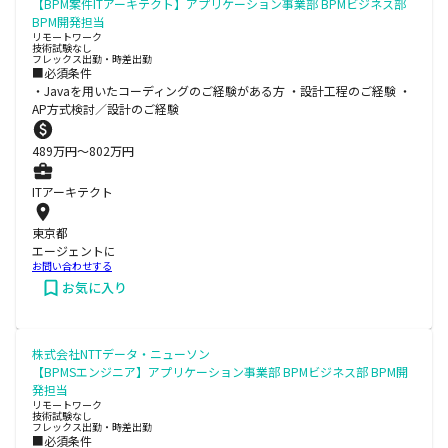
【BPM案件ITアーキテクト】アプリケーション事業部 BPMビジネス部
BPM開発担当
リモートワーク
技術試験なし
フレックス出勤・時差出勤
■必須条件
・Javaを用いたコーディングのご経験がある方 ・設計工程のご経験 ・
AP方式検討／設計のご経験
489
万円〜
802
万円
ITアーキテクト
東京都
エージェントに
お問い合わせする
お気に入り
株式会社NTTデータ・ニューソン
【BPMSエンジニア】アプリケーション事業部 BPMビジネス部 BPM開
発担当
リモートワーク
技術試験なし
フレックス出勤・時差出勤
■必須条件