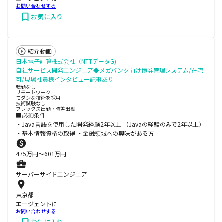
お問い合わせする
お気に入り
紹介動画
日本電子計算株式会社（NTTデータG)
自社サービス開発エンジニア◆メガバンク向け債券管理システム/在宅
可/現場社員様インタビュー記事あり
転勤なし
リモートワーク
モダンな技術を採用
技術試験なし
フレックス出勤・時差出勤
■必須条件
・Java言語を使用した開発経験2年以上 （Javaの経験のみで2年以上）
・基本情報資格の取得 ・金融領域への興味がある方
475
万円〜
601
万円
サーバーサイドエンジニア
東京都
エージェントに
お問い合わせする
お気に入り