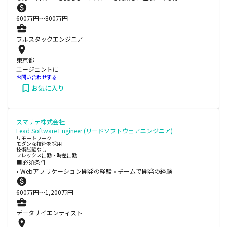
600
万円〜
800
万円
フルスタックエンジニア
東京都
エージェントに
お問い合わせする
お気に入り
スマサテ株式会社
Lead Software Engineer (リードソフトウェアエンジニア)
リモートワーク
モダンな技術を採用
技術試験なし
フレックス出勤・時差出勤
■必須条件
• Webアプリケーション開発の経験 • チームで開発の経験
600
万円〜
1,200
万円
データサイエンティスト