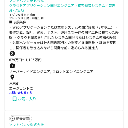
ソフトバンク株式会社
クラウドアプリケーション開発エンジニア（接客録音システム／音声
AI・AWS）
モダンな技術を採用
フレックス出勤・時差出勤
■必須条件
・Webアプリケーションまたは業務システムの開発経験（3年以上） ・
要件定義、設計、実装、テスト、運用まで一連の開発工程に携わった経
験 ・クラウド環境を利用したシステム開発またはシステム連携の経験
・外部ベンダーまたは社内関係部門との調整／折衝経験 ・課題を整理
し、関係者を巻き込みながら開発を前に進められる推進力
679
万円〜
1,195
万円
サーバーサイドエンジニア, フロントエンドエンジニア
東京都
エージェントに
お問い合わせする
お気に入り
紹介動画
ソフトバンク株式会社