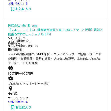
お問い合わせする
お気に入り
株式会社Initial Engine
【フルリモート｜CTO経験者が複数在籍｜CxOレイヤーと折衝】経営×
技術のプロフェッショナル｜PM
リモートワーク
モダンな技術を採用
技術試験なし
フレックス出勤・時差出勤
■必須条件
・web系開発案件のPM/PL経験 ・クライアントワーク経験 ・クラウド
の知見 ・業務改善・自発的提案・プロセス改革等、主体的にプロジェ
クトをリードした経験
600
万円〜
900
万円
プロジェクトマネージャー(PM)
東京都
エージェントに
お問い合わせする
お気に入り