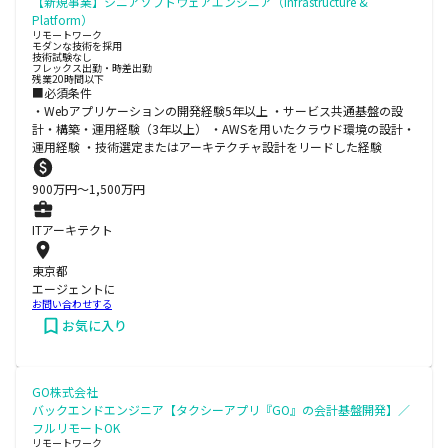
【新規事業】シニアソフトウェアエンジニア（Infrastructure &
Platform）
リモートワーク
モダンな技術を採用
技術試験なし
フレックス出勤・時差出勤
残業20時間以下
■必須条件
・Webアプリケーションの開発経験5年以上 ・サービス共通基盤の設
計・構築・運用経験（3年以上） ・AWSを用いたクラウド環境の設計・
運用経験 ・技術選定またはアーキテクチャ設計をリードした経験
900
万円〜
1,500
万円
ITアーキテクト
東京都
エージェントに
お問い合わせする
お気に入り
GO株式会社
バックエンドエンジニア【タクシーアプリ『GO』の会計基盤開発】／
フルリモートOK
リモートワーク