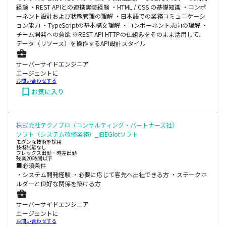
経験 ・REST APIとの連携実装経験 ・HTML / CSS の基礎知識 ・コンポ
ーネント設計および状態管理の理解 ・日本語での業務コミュニケーシ
ョン能力 ・TypeScriptの基本構文理解 ・コンポーネント志向の理解 ・
チーム開発への意欲 ※REST API HTTPの仕組みをそのまま活用して、
データ（リソース）を操作するAPI設計スタイル
サーバーサイドエンジニア
エージェントに
お問い合わせする
お気に入り
株式会社テクノプロ（コンサルティング・パートナーズ社）
ソフト（システム改修業務）_旧EGlotソフト
モダンな技術を採用
技術試験なし
フレックス出勤・時差出勤
残業20時間以下
■必須条件
・システム開発経験 ・必要に応じて客先へ出社できる方 ・ステークホ
ルダーと良好な関係を築ける方
サーバーサイドエンジニア
エージェントに
お問い合わせする