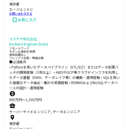
東京都
エージェントに
お問い合わせする
お気に入り
スマサテ株式会社
Backend Engineer (Data)
リモートワーク
モダンな技術を採用
技術試験なし
フレックス出勤・時差出勤
■必須条件
• Pythonを用いたデータパイプライン（ETL/ELT）またはデータ処理バ
ッチの開発経験（3年以上） • AWSやGCP等クラウドインフラを利用し
たデータ基盤（DWH、データレイク等）の構築・運用経験 • SQLを用い
た複雑なデータ抽出・集計の実務経験 • RDBMSおよびNoSQLデータベ
ースの設計・運用経験
800
万円〜
1,500
万円
サーバーサイドエンジニア, データエンジニア
東京都
エージェントに