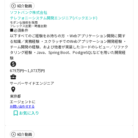
紹介動画
ソフトバンク株式会社
テレフォニーシステム開発エンジニア(バックエンド)
モダンな技術を採用
フレックス出勤・時差出勤
■必須条件
以下すべてのご経験をお持ちの方 ・Webアプリケーション開発に関す
る知識／実務経験 ・スクラッチでのWebアプリケーション開発経験 ・
チーム開発の経験、および他者が実装したコードのレビュー／リファク
タリング経験 ・Java、Spring Boot、PostgreSQLなどを用いた開発経
験
679
万円〜
1,073
万円
サーバーサイドエンジニア
東京都
エージェントに
お問い合わせする
お気に入り
紹介動画