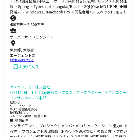
・Java開発経験2年以上 ・オープン系開発言語を用いたシステム開発経
験 ‐Spring ‐Typescript ‐angular/React ‐SQL(OracleなどRDB) ◆開
発端末 ・Windows10/Macbook Pro ※開発者用ハイスペックPCもあり
480
万円〜
2,500
万円
サーバーサイドエンジニア
東京都, 大阪府
エージェントに
お問い合わせする
お気に入り
アクセンチュア株式会社
＜8月22日（土）1day選考会＞プロジェクトマネジャー - テクノロジー
コンサルティング本部
転勤なし
リモートワーク
モダンな技術を採用
技術試験なし
フレックス出勤・時差出勤
■必須条件
・クライアント、プロジェクトメンバとのコミュニケーション能力のあ
る方 ・プロジェクト管理知識（PMP、PMBOKなど）のある方 ・プロジ
ェクト/チームの管理経験（１０名～３０名程度の管理経験） ・実務で