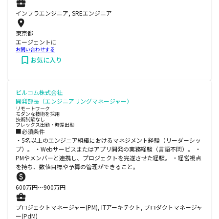
インフラエンジニア, SREエンジニア
東京都
エージェントに
お問い合わせする
お気に入り
ビルコム株式会社
開発部長（エンジニアリングマネージャー）
リモートワーク
モダンな技術を採用
技術試験なし
フレックス出勤・時差出勤
■必須条件
・5名以上のエンジニア組織におけるマネジメント経験（リーダーシッ
プ）。 ・Webサービスまたはアプリ開発の実務経験（言語不問）。 ・
PMやメンバーと連携し、プロジェクトを完遂させた経験。 ・経営視点
を持ち、数値目標や予算の管理ができること。
600
万円〜
900
万円
プロジェクトマネージャー(PM), ITアーキテクト, プロダクトマネージャ
ー(PdM)