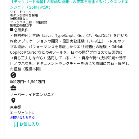
【テックリード候補】AI駆動型開発への変革を推進するバックエンドエ
ンジニア（Go移行推進）
リモートワーク
モダンな技術を採用
技術試験なし
フレックス出勤・時差出勤
残業20時間以下
■必須条件
・静的型付け言語（Java、TypeScript、Go、C#、Rustなど）を用いた
Webアプリケーションの開発・設計実務経験（3年以上） ・RDBのテー
ブル設計、パフォーマンスを考慮したクエリ最適化の経験 ・GitHub
CopilotやCursorなどのAIツールを、日々の開発プロセスで日常的に
（自ら工夫しながら）活用していること ・自身が持つ技術知見や効率
化ノウハウを、ドキュメントやレクチャーを通じて周囲に共有・展開し
た経験（規模不問）
800
万円〜
1,500
万円
サーバーサイドエンジニア
東京都
エージェントに
お問い合わせする
お気に入り