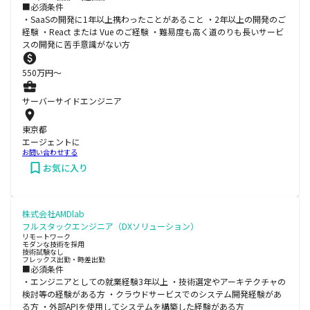
■必須条件
・SaaSの開発に1年以上携わったことがあること ・2年以上の開発のご
経験 ・React または Vue のご経験 ・難易度も高く道のりも長いサービ
スの開発に苦手意識がない方
550
万円〜
サーバーサイドエンジニア
東京都
エージェントに
お問い合わせする
お気に入り
株式会社AMDlab
フルスタックエンジニア（DXソリューション）
リモートワーク
モダンな技術を採用
技術試験なし
フレックス出勤・時差出勤
■必須条件
・エンジニアとしての就業経験3年以上 ・技術選定やアーキテクチャの
検討等の経験がある方 ・クラウドサービスでのシステム開発経験があ
る方 ・外部APIを使用してシステムを構築した経験がある方