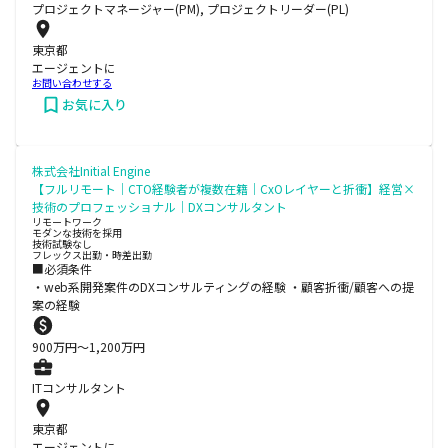
プロジェクトマネージャー(PM), プロジェクトリーダー(PL)
東京都
エージェントに
お問い合わせする
お気に入り
株式会社Initial Engine
【フルリモート｜CTO経験者が複数在籍｜CxOレイヤーと折衝】経営×
技術のプロフェッショナル｜DXコンサルタント
リモートワーク
モダンな技術を採用
技術試験なし
フレックス出勤・時差出勤
■必須条件
・web系開発案件のDXコンサルティングの経験 ・顧客折衝/顧客への提
案の経験
900
万円〜
1,200
万円
ITコンサルタント
東京都
エージェントに