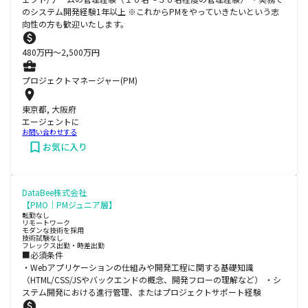
のシステム開発経験1年以上 ※これからPMをやっていきたいという志
向性の方も歓迎いたします。
480
万円〜
2,500
万円
プロジェクトマネージャー(PM)
東京都, 大阪府
エージェントに
お問い合わせする
お気に入り
DataBee株式会社
【PMO｜PMジュニア層】
転勤なし
リモートワーク
モダンな技術を採用
技術試験なし
フレックス出勤・時差出勤
■必須条件
・Webアプリケーションの仕組みや開発工程に関する基礎知識
（HTML/CSS/JSやバックエンドの概念、開発フローの理解など） ・シ
ステム開発における進行管理、またはプロジェクトサポート経験