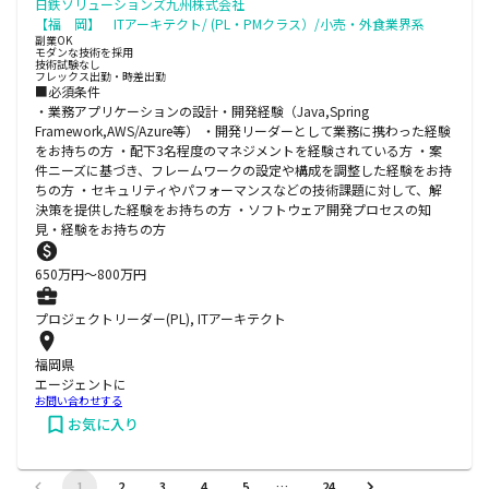
日鉄ソリューションズ九州株式会社
【福 岡】 ITアーキテクト/ (PL・PMクラス）/小売・外食業界系
副業OK
モダンな技術を採用
技術試験なし
フレックス出勤・時差出勤
■必須条件
・業務アプリケーションの設計・開発経験（Java,Spring
Framework,AWS/Azure等） ・開発リーダーとして業務に携わった経験
をお持ちの方 ・配下3名程度のマネジメントを経験されている方 ・案
件ニーズに基づき、フレームワークの設定や構成を調整した経験をお持
ちの方 ・セキュリティやパフォーマンスなどの技術課題に対して、解
決策を提供した経験をお持ちの方 ・ソフトウェア開発プロセスの知
見・経験をお持ちの方
650
万円〜
800
万円
プロジェクトリーダー(PL), ITアーキテクト
福岡県
エージェントに
お問い合わせする
お気に入り
1
2
3
4
5
…
24