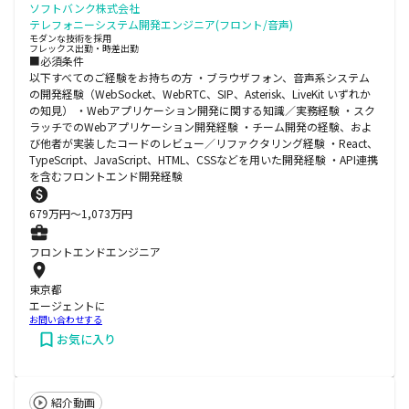
ソフトバンク株式会社
テレフォニーシステム開発エンジニア(フロント/音声)
モダンな技術を採用
フレックス出勤・時差出勤
■必須条件
以下すべてのご経験をお持ちの方 ・ブラウザフォン、音声系システム
の開発経験（WebSocket、WebRTC、SIP、Asterisk、LiveKit いずれか
の知見） ・Webアプリケーション開発に関する知識／実務経験 ・スク
ラッチでのWebアプリケーション開発経験 ・チーム開発の経験、およ
び他者が実装したコードのレビュー／リファクタリング経験 ・React、
TypeScript、JavaScript、HTML、CSSなどを用いた開発経験 ・API連携
を含むフロントエンド開発経験
679
万円〜
1,073
万円
フロントエンドエンジニア
東京都
エージェントに
お問い合わせする
お気に入り
紹介動画