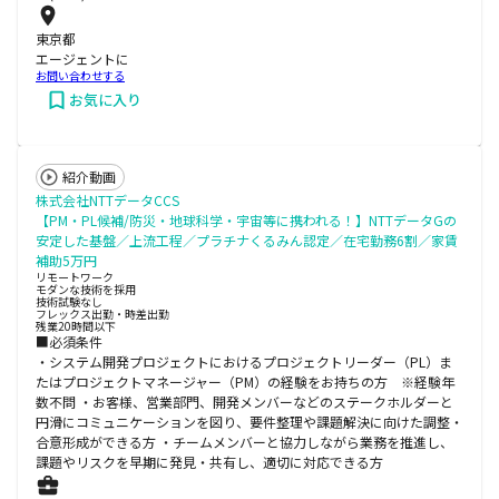
東京都
エージェントに
お問い合わせする
お気に入り
紹介動画
株式会社NTTデータCCS
【PM・PL候補/防災・地球科学・宇宙等に携われる！】NTTデータGの
安定した基盤／上流工程／プラチナくるみん認定／在宅勤務6割／家賃
補助5万円
リモートワーク
モダンな技術を採用
技術試験なし
フレックス出勤・時差出勤
残業20時間以下
■必須条件
・システム開発プロジェクトにおけるプロジェクトリーダー（PL）ま
たはプロジェクトマネージャー（PM）の経験をお持ちの方 ※経験年
数不問 ・お客様、営業部門、開発メンバーなどのステークホルダーと
円滑にコミュニケーションを図り、要件整理や課題解決に向けた調整・
合意形成ができる方 ・チームメンバーと協力しながら業務を推進し、
課題やリスクを早期に発見・共有し、適切に対応できる方