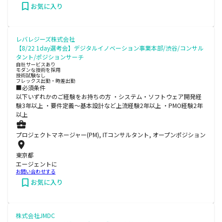
お気に入り
レバレジーズ株式会社
【8/22 1day選考会】デジタルイノベーション事業本部/渋谷/コンサル
タント/ポジションサーチ
自社サービスあり
モダンな技術を採用
技術試験なし
フレックス出勤・時差出勤
■必須条件
以下いずれかのご経験をお持ちの方 ・システム・ソフトウェア開発経
験3年以上 ・要件定義～基本設計など上流経験2年以上 ・PMO経験2年
以上
プロジェクトマネージャー(PM), ITコンサルタント, オープンポジション
東京都
エージェントに
お問い合わせする
お気に入り
株式会社JMDC