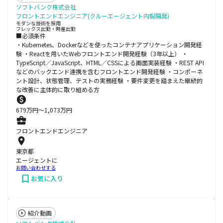
ソフトバンク株式会社
フロントエンドエンジニア(クルーエージェント内製開発)
モダンな技術を採用
フレックス出勤・時差出勤
■必須条件
・Kubernetes、Dockerなどを使ったコンテナアプリケーション開発経
験 ・Reactを用いたWebフロントエンド開発経験（3年以上） ・
TypeScript／JavaScript、HTML／CSSによる画面実装経験 ・REST API
などのバックエンド連携を含むフロントエンド開発経験 ・コンポーネ
ント設計、状態管理、テストの実務経験 ・要件変更を踏まえた継続的
な改善に主体的に取り組める方
679
万円〜
1,073
万円
フロントエンドエンジニア
東京都
エージェントに
お問い合わせする
お気に入り
紹介動画