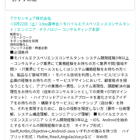
アクセンチュア株式会社
＜8月22日（土）1day選考会＞モバイルエクスペリエンスコンサルタン
ト / エンジニア - テクノロジー コンサルティング本部
転勤なし
リモートワーク
モダンな技術を採用
技術試験なし
フレックス出勤・時差出勤
■必須条件
■モバイルエクスペリエンスコンサルタント システム開発経験3年以上
・コンサルティング業界にて業務経験をお持ちの方＜業界不問/領域不
問＞ ・IT業界にてセールスもしくはシステム構築経験をお持ちの方＜
SI、製品など領域不問＞ ・モバイル技術を利用したサービス/ビジネス
企画の経験をお持ちの方 ・サービスデザインにおいて、顧客視点を損
なうことなく、アプリの業務の一貫性、システム実現性、課題解決の論
理性をお持ちの方（従来のコンサルタントとしての資質＋DT的マイン
ドセット） ・ハイブリッドアジャイルアプローチを進化させるアイデ
アをお持ちの方 ・構築するサービスにオーナシップ（自分事）を持
ち、それを実現するために、自らの役割を限定しない方（要件・仕様理
解、システム構造理解、エンジニアリング理解） ■モバイルエクスペ
リエンスエンジニア システム開発経験3年以上 ・iOS、Androidを始め
とするモバイルの開発経験がある方 ‐ネイティブ形式：
Swift,Kotlin,Objective-c,Android-Java いずれかの強みを持つ方 ‐ハイ
ブリッド形式： Flutter, React,Angular,Vue.jsなど ‐Web形