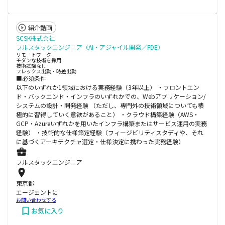
紹介動画
SCSK株式会社
フルスタックエンジニア（AI・アジャイル開発／FDE）
リモートワーク
モダンな技術を採用
技術試験なし
フレックス出勤・時差出勤
■必須条件
以下のいずれか1領域における実務経験（3年以上） ・フロントエン
ド・バックエンド・インフラのいずれかでの、Webアプリケーション/
システムの設計・開発経験 （ただし、専門外の技術領域についても積
極的に習得していく意欲があること） ・クラウド構築経験（AWS・
GCP・Azureいずれかを用いたインフラ構築またはサービス運用の実務
経験） ・技術的な仕様策定経験（フィージビリティスタディや、それ
に基づくアーキテクチャ選定・仕様決定に携わった実務経験）
フルスタックエンジニア
東京都
エージェントに
お問い合わせする
お気に入り