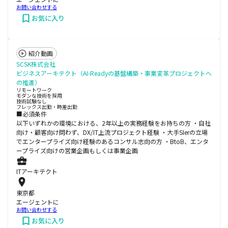
お問い合わせする
お気に入り
紹介動画
SCSK株式会社
ビジネスアーキテクト（AI-Readyの基盤構築・事業変革プロジェクトへ
の推進）
リモートワーク
モダンな技術を採用
技術試験なし
フレックス出勤・時差出勤
■必須条件
以下いずれかの環境における、2年以上の実務経験をお持ちの方 ・自社
向け・顧客向け問わず、DX/IT上流プロジェクト経験 ・大手SIerの立場
でエンタープライズ向け経験のあるコンサル志向の方 ・BtoB、エンタ
ープライズ向けの営業企画もしくは事業企画
ITアーキテクト
東京都
エージェントに
お問い合わせする
お気に入り