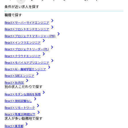
条件が近い求人を探す
職種で探す
React×サーバーサイドエンジニア
React×フロントエンドエンジニア
React×プロジェクトマネージャー(PM)
React×インフラエンジニア
React×プロジェクトリーダー(PL)
React×クラウドエンジニア
React×モバイルアプリエンジニア
React×AI・機械学習エンジニア
React×SREエンジニア
React×社内SE
別の求人こだわりで探す
React×モダンな技術を採用
React×技術試験なし
React×リモートワーク
React×残業20時間以下
求人が多い勤務地で探す
React×東京都