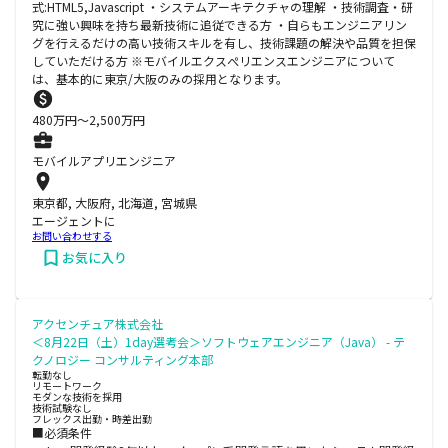
式:HTML5,Javascript ・システムアーキテクチャの理解 ・技術調査・研
究に強い興味を持ち最新技術に追従できる方 ・自らもエンジニアリン
グを行えるだけの高い技術スキルを有し、技術課題の解決や品質を担保
していただける方 ※モバイルエクスぺリエンスエンジニアについて
は、基本的に東京/大阪のみの採用となります。
480
万円〜
2,500
万円
モバイルアプリエンジニア
東京都, 大阪府, 北海道, 宮城県
エージェントに
お問い合わせする
お気に入り
アクセンチュア株式会社
＜8月22日（土）1day選考会＞ソフトウェアエンジニア（Java） - テ
クノロジー コンサルティング本部
転勤なし
リモートワーク
モダンな技術を採用
技術試験なし
フレックス出勤・時差出勤
■必須条件