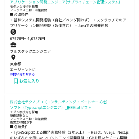
アプリケーション開発エンジニア(サプライチェーン管理システム)
モダンな技術を採用
フレックス出勤・時差出勤
■必須条件
・基幹システム開発経験（自社／ベンダ問わず） ・スクラッチでのア
プリケーション開発経験（製造含む） ・Javaでの開発経験
679
万円〜
1,073
万円
フルスタックエンジニア
東京都
エージェントに
お問い合わせする
お気に入り
株式会社テクノプロ（コンサルティング・パートナーズ社）
ソフト（Typescriptエンジニア）_旧EGlotソフト
モダンな技術を採用
技術試験なし
フレックス出勤・時差出勤
残業20時間以下
■必須条件
・TypeScriptによる開発実務経験（2年以上） ・React、Vue.js、Next.js
のいずれかを用いたフロントエンド開発経験 ・Gitを用いたチーム開発