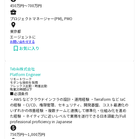
450
万円〜
700
万円
プロジェクトマネージャー(PM), PMO
東京都
エージェントに
お問い合わせする
お気に入り
Tebiki株式会社
Platform Engineer
リモートワーク
モダンな技術を採用
フレックス出勤・時差出勤
残業20時間以下
■必須条件
・AWS などクラウドインフラの設計・運用経験 ・Terraform など IaC
の経験 ・CI/CD、権限管理、セキュリティ、開発基盤、コスト最適化の
いずれかの改善経験 ・複数チームと連携して標準化・仕組み化を進め
た経験 ・ネイティブに近いレベルで業務を遂行できる日本語能力/Full
professional proficiency in Japanese
750
万円〜
1,000
万円