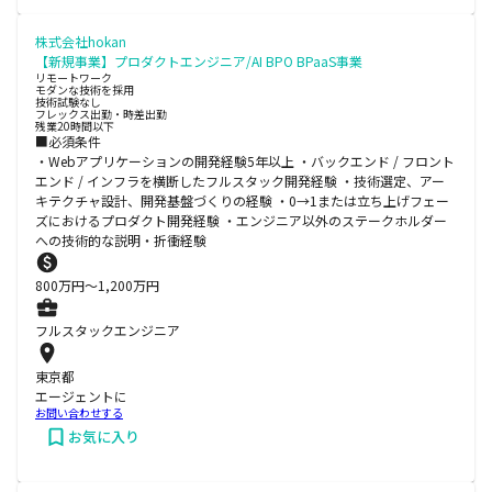
株式会社hokan
【新規事業】プロダクトエンジニア/AI BPO BPaaS事業
リモートワーク
モダンな技術を採用
技術試験なし
フレックス出勤・時差出勤
残業20時間以下
■必須条件
・Webアプリケーションの開発経験5年以上 ・バックエンド / フロント
エンド / インフラを横断したフルスタック開発経験 ・技術選定、アー
キテクチャ設計、開発基盤づくりの経験 ・0→1または立ち上げフェー
ズにおけるプロダクト開発経験 ・エンジニア以外のステークホルダー
への技術的な説明・折衝経験
800
万円〜
1,200
万円
フルスタックエンジニア
東京都
エージェントに
お問い合わせする
お気に入り