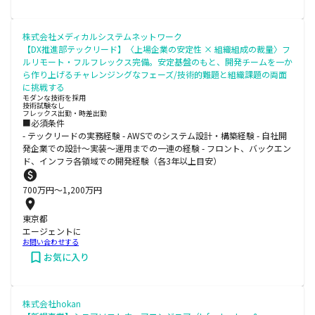
株式会社メディカルシステムネットワーク
【DX推進部テックリード】〈上場企業の安定性 × 組織組成の裁量〉フ
ルリモート・フルフレックス完備。安定基盤のもと、開発チームを一か
ら作り上げるチャレンジングなフェーズ/技術的難題と組織課題の両面
に挑戦する
モダンな技術を採用
技術試験なし
フレックス出勤・時差出勤
■必須条件
- テックリードの実務経験 - AWSでのシステム設計・構築経験 - 自社開
発企業での設計〜実装〜運用までの一連の経験 - フロント、バックエン
ド、インフラ各領域での開発経験（各3年以上目安）
700
万円〜
1,200
万円
東京都
エージェントに
お問い合わせする
お気に入り
株式会社hokan