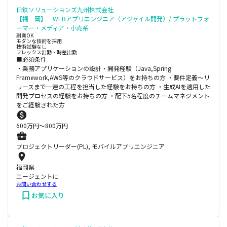
日鉄ソリューションズ九州株式会社
【福 岡】 WEBアプリエンジニア（アジャイル開発）/ プラットフォ
ーマー・メディア・小売系
副業OK
モダンな技術を採用
技術試験なし
フレックス出勤・時差出勤
■必須条件
・業務アプリケーションの設計・開発経験（Java,Spring
Framework,AWS等のクラウドサービス）をお持ちの方 ・要件定義～リ
リースまで一連の工程を担当した経験をお持ちの方 ・生成AIを適用した
開発プロセスの経験をお持ちの方 ・配下5名程度のチームマネジメント
をご経験された方
600
万円〜
800
万円
プロジェクトリーダー(PL), モバイルアプリエンジニア
福岡県
エージェントに
お問い合わせする
お気に入り