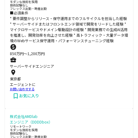
モダンな技術を採用
技術試験なし
フレックス出勤・時差出勤
■必須条件
* 要件調整からリリース・保守運用までのフルサイクルを担当した経験
* サーバーサイドまたはフロントエンド領域で開発をリードした経験 *
マイクロサービスやドメイン駆動設計の経験 * 開発業務での生成AI活用
を推進し、開発効率を向上させた経験 * 高トラフィック・大量データ環
境のWebサービス保守運用・パフォーマンスチューニング経験
850
万円〜
1,200
万円
サーバーサイドエンジニア
東京都
エージェントに
お問い合わせする
お気に入り
株式会社AMDlab
エンジニア（DDDDbox）
リモートワーク
モダンな技術を採用
技術試験なし
フレックス出勤・時差出勤