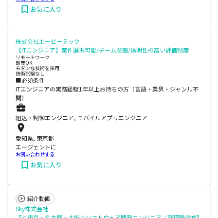
お気に入り
株式会社エーピーテック
【ITエンジニア】案件選択可能/チーム参画/透明性の高い評価制度
リモートワーク
副業OK
モダンな技術を採用
技術試験なし
■必須条件
ITエンジニアの実務経験1年以上お持ちの方（言語・業界・ジャンル不
問）
組込・制御エンジニア, モバイルアプリエンジニア
愛知県, 東京都
エージェントに
お問い合わせする
お気に入り
紹介動画
Sky株式会社
【＜東京・名古屋・大阪＞ソフトウェア開発エンジニア／管理職候補】