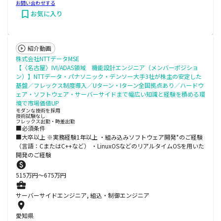
お問い合わせする
お気に入り
紹介動画
株式会社NTTデータMSE
【〈名古屋〉IVI/ADAS領域 機能設計エンジニア（メンバーポジショ
ン）】NTTデータ・パナソニック・デンソー大手3社が株主の安定した
基盤／フレックス制度導入／Uターン・Iターン全国拠点あり／ハードウ
ェア・ソフトウェア・サーバーサイドまで幅広い知識と経験を積める環
境で市場価値UP
モダンな技術を採用
技術試験なし
フレックス出勤・時差出勤
■必須条件
■大卒以上 ※実務経験1年以上 ・組み込みソフトウェア開発*のご経験
（言語：CまたはC++など） ・LinuxOSなどのリアルタイムOSを用いた
開発のご経験
515
万円〜
675
万円
サーバーサイドエンジニア, 組込・制御エンジニア
愛知県