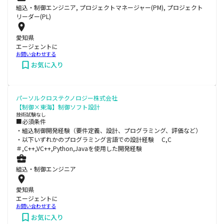
組込・制御エンジニア, プロジェクトマネージャー(PM), プロジェクト
リーダー(PL)
愛知県
エージェントに
お問い合わせする
お気に入り
パーソルクロステクノロジー株式会社
【制御×東海】制御ソフト設計
技術試験なし
■必須条件
・組込制御開発経験（要件定義、設計、プログラミング、評価など）
・以下いずれかのプログラミング言語での設計経験 C,C
＃,C++,VC++,Python,Javaを使用した開発経験
組込・制御エンジニア
愛知県
エージェントに
お問い合わせする
お気に入り