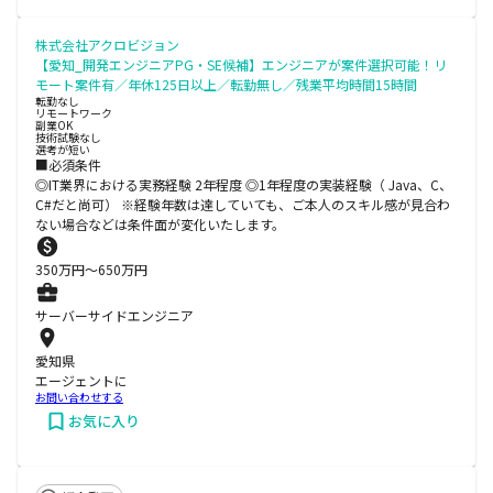
株式会社アクロビジョン
【愛知_開発エンジニアPG・SE候補】エンジニアが案件選択可能！リ
モート案件有／年休125日以上／転勤無し／残業平均時間15時間
転勤なし
リモートワーク
副業OK
技術試験なし
選考が短い
■必須条件
◎IT業界における実務経験 2年程度 ◎1年程度の実装経験（ Java、C、
C#だと尚可） ※経験年数は達していても、ご本人のスキル感が見合わ
ない場合などは条件面が変化いたします。
350
万円〜
650
万円
サーバーサイドエンジニア
愛知県
エージェントに
お問い合わせする
お気に入り