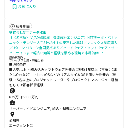
お問い合わせする
お気に入り
紹介動画
株式会社NTTデータMSE
【〈名古屋〉IVI/ADAS領域 機能設計エンジニア】NTTデータ・パナソ
ニック・デンソー大手3社が株主の安定した基盤／フレックス制度導入
／Uターン・Iターン全国拠点あり／ハードウェア・ソフトウェア・サー
バーサイドまで幅広い知識と経験を積める環境で市場価値UP
技術試験なし
フレックス出勤・時差出勤
■必須条件
■大卒以上 ・組み込みソフトウェア開発のご経験1年以上（言語：Cま
たはC++など） ・LinuxOSなどのリアルタイムOSを用いた開発のご経
験 ・5名以上のプロジェクトリーダーやプロジェクトマネージャー経験
もしくは顧客折衝経験
625
万円〜
980
万円
サーバーサイドエンジニア, 組込・制御エンジニア
愛知県
エージェントに