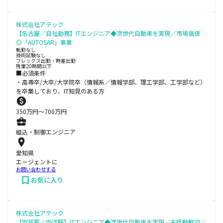
株式会社アテック
【名古屋／自社勤務】ITエンジニア◆次世代自動車を実現／市場価値
◎「AUTOSAR」事業
転勤なし
技術試験なし
フレックス出勤・時差出勤
残業20時間以下
■必須条件
・高専卒/大卒/大学院卒（情報系／情報学部、理工学部、工学部など）
を卒業しており、IT知見のある方
350
万円〜
700
万円
組込・制御エンジニア
愛知県
エージェントに
お問い合わせする
お気に入り
株式会社アテック
【安芸郡／向洋駅】ITエンジニア◆次世代自動車を実現／未経験歓迎／