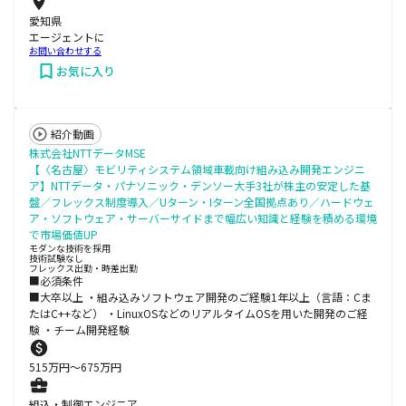
愛知県
エージェントに
お問い合わせする
お気に入り
紹介動画
株式会社NTTデータMSE
【〈名古屋〉モビリティシステム領域車載向け組み込み開発エンジニ
ア】NTTデータ・パナソニック・デンソー大手3社が株主の安定した基
盤／フレックス制度導入／Uターン・Iターン全国拠点あり／ハードウェ
ア・ソフトウェア・サーバーサイドまで幅広い知識と経験を積める環境
で市場価値UP
モダンな技術を採用
技術試験なし
フレックス出勤・時差出勤
■必須条件
■大卒以上 ・組み込みソフトウェア開発のご経験1年以上（言語：Cま
たはC++など） ・LinuxOSなどのリアルタイムOSを用いた開発のご経
験 ・チーム開発経験
515
万円〜
675
万円
組込・制御エンジニア