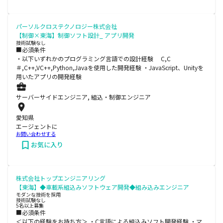
パーソルクロステクノロジー株式会社
【制御×東海】制御ソフト設計_ アプリ開発
技術試験なし
■必須条件
・以下いずれかのプログラミング言語での設計経験 C,C
＃,C++,VC++,Python,Javaを使用した開発経験 ・JavaScript、Unityを
用いたアプリの開発経験
サーバーサイドエンジニア, 組込・制御エンジニア
愛知県
エージェントに
お問い合わせする
お気に入り
株式会社トップエンジニアリング
【東海】◆車載系組込みソフトウェア開発◆組み込みエンジニア
モダンな技術を採用
技術試験なし
5名以上募集
■必須条件
＜以下の経験をお持ち方＞ ・C言語による組込みソフト開発経験 ・マ