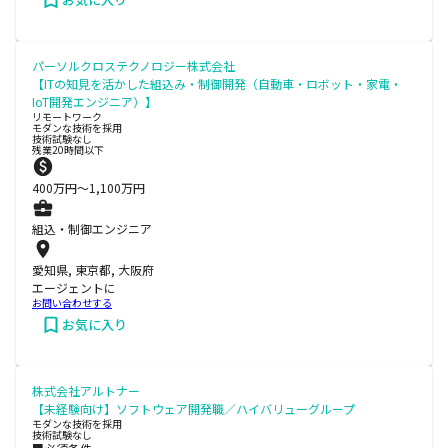
パーソルクロステクノロジー株式会社
【ITの知見を活かした組込み・制御開発（自動車・ロボット・家電・
IoT開発エンジニア）】
リモートワーク
モダンな技術を採用
技術試験なし
残業20時間以下
400
万円〜
1,100
万円
組込・制御エンジニア
愛知県, 東京都, 大阪府
エージェントに
お問い合わせする
お気に入り
株式会社アルトナー
【未経験向け】ソフトウェア開発職／ハイバリューグループ
モダンな技術を採用
技術試験なし