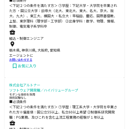
■必須条件
＜下記２つの条件を満たす方＞ ①学歴：下記大学・大学院を卒業され
た方 ・国公立大学：旧帝大（北大、東北大、東大、名大、京大、阪
大、九大）、東工大、横国大 ・私立大：早稲田、慶応、国際基督教、
上智、東京理科（理学部・工学部） ②出身学科：数学、物理、情報、
制御、電気電子系学科卒
組込・制御エンジニア
栃木県, 神奈川県, 大阪府, 愛知県
エージェントに
お問い合わせする
お気に入り
株式会社アルトナー
ソフトウェア開発職／ハイバリューグループ
モダンな技術を採用
技術試験なし
■必須条件
＜下記２つの条件を満たす方＞ ①学歴：理工系大学・大学院を卒業さ
れた方※偏差値：国公立55以上、私立60以上希望 ②制御系研究開発
職：PG業務、及びこれを含む上流工程業務の経験が１年以上
組込・制御エンジニア