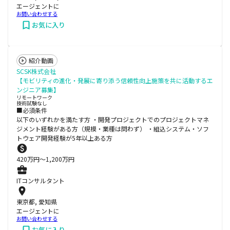
エージェントに
お問い合わせする
お気に入り
紹介動画
SCSK株式会社
【モビリティの進化・発展に寄り添う信頼性向上施策を共に活動するエ
ンジニア募集】
リモートワーク
技術試験なし
■必須条件
以下のいずれかを満たす方 ・開発プロジェクトでのプロジェクトマネ
ジメント経験がある方（規模・業種は問わず） ・組込システム・ソフ
トウェア開発経験が5年以上ある方
420
万円〜
1,200
万円
ITコンサルタント
東京都, 愛知県
エージェントに
お問い合わせする
お気に入り