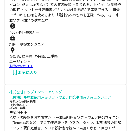
イコン（Renesas系など）での実装経験 ・割り込み、タイマ、状態遷移
の理解 ・ソフト要件定義書／ソフト設計書を読んで実装できる ・自分
でゼロから仕様を決めるより「設計済みのものを正確に作る」力 ・車
載ソフト開発の基本理解
400
万円〜
800
万円
組込・制御エンジニア
愛知県, 岐阜県, 静岡県, 三重県
エージェントに
お問い合わせする
お気に入り
株式会社トップエンジニアリング
【東海】◆車載系組込みソフトウェア開発◆組み込みエンジニア
モダンな技術を採用
技術試験なし
5名以上募集
■必須条件
＜以下の経験をお持ち方＞ ・車載系組込みソフトウェア開発マイコン
（Renesas系など）での実装経験 ・割り込み、タイマ、状態遷移の理解
・ソフト要件定義書／ソフト設計書を読んで実装できる ・自分でゼロ