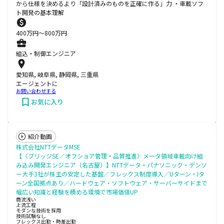
から仕様を決めるより「設計済みのものを正確に作る」力 ・車載ソフ
ト開発の基本理解
400
万円〜
800
万円
組込・制御エンジニア
愛知県, 岐阜県, 静岡県, 三重県
エージェントに
お問い合わせする
お気に入り
紹介動画
株式会社NTTデータMSE
【〈ブリッジSE／オフショア管理・品質推進〉メータ領域車載向け組
み込み開発エンジニア（名古屋）】NTTデータ・パナソニック・デンソ
ー大手3社が株主の安定した基盤／フレックス制度導入／Uターン・Iタ
ーン全国拠点あり／ハードウェア・ソフトウェア・サーバーサイドまで
幅広い知識と経験を積める環境で市場価値UP
商流浅い
上流工程
モダンな技術を採用
技術試験なし
フレックス出勤・時差出勤