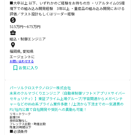
■大卒以上 以下、いずれかのご経験をお持ちの方 ・リアルタイムOS環
境下での組み込み開発経験 3年以上 ・量産品の組み込み開発における
評価／テスト設計もしくはリーダー経験
515
万円〜
675
万円
組込・制御エンジニア
福岡県, 愛知県
エージェントに
お問い合わせする
お気に入り
パーソルクロステクノロジー株式会社
未来のクルマづくりエンジニア（自動車制御ソフト×アプリ×サイバー
セキュリティ）】東証プライム上場グループ/宇宙関連からメガベンチ
ャーなどのWeb系プライム案件多数！/上流から下流までの一気通貫の
PJ/社内公募で自社開発や受託への異動も可能！
リモートワーク
副業OK
技術試験なし
フレックス出勤・時差出勤
残業20時間以下
■必須条件