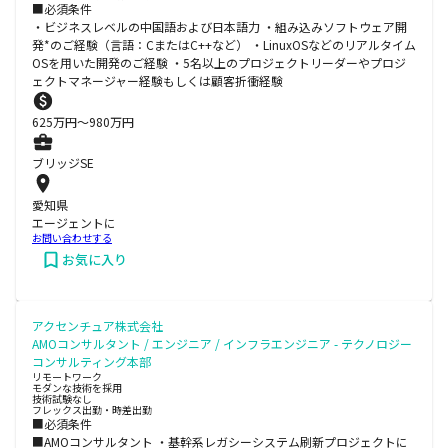
■必須条件
・ビジネスレベルの中国語および日本語力 ・組み込みソフトウェア開
発*のご経験（言語：CまたはC++など） ・LinuxOSなどのリアルタイム
OSを用いた開発のご経験 ・5名以上のプロジェクトリーダーやプロジ
ェクトマネージャー経験もしくは顧客折衝経験
625
万円〜
980
万円
ブリッジSE
愛知県
エージェントに
お問い合わせする
お気に入り
アクセンチュア株式会社
AMOコンサルタント / エンジニア / インフラエンジニア - テクノロジー
コンサルティング本部
リモートワーク
モダンな技術を採用
技術試験なし
フレックス出勤・時差出勤
■必須条件
■AMOコンサルタント ・基幹系レガシーシステム刷新プロジェクトに