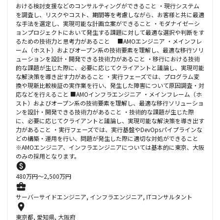
おける検討支援などのコンサルティングができること ・現行システム
を調査し、リスクやコスト、期間等を考慮しながら、お客様と共に最適
な手法を選定し、実現可能な計画立案ができること ・モダナイゼーシ
ョンプロジェクトにおいて発生する課題に対して最適な選択や判断をす
るための技術力と思考力があること ■AMOエンジニア ・メインフレ
ーム（ホスト）およびオープン系の技術要素を理解し、最適な移行ソリ
ューションを設計・開発できる技術力があること ・移行における技術
的な課題が生じた際に、必要に応じてクライアントと議論し、実現可能
な解決策を導き出す力があること ・実行フェーズでは、プログラム変
換や現新比較検証の実作業を行い、発生した障害について原因調査・対
応などを行えること ■AMOインフラエンジニア ・メインフレーム（ホ
スト）およびオープン系の技術要素を理解し、最適な移行ソリューショ
ンを設計・開発できる技術力があること ・技術的な課題が生じた際
に、必要に応じてクライアントと議論し、実現可能な解決策を導き出す
力があること ・実行フェーズでは、実行基盤やDevOpsパイプラインな
どの構築・運用を行い、問題が発生した際に適切な対処ができること
※AMOエンジニア、インフラエンジニアについては基本的に東京、大阪
のみの採用となります。
480
万円〜
2,500
万円
サーバーサイドエンジニア, インフラエンジニア, ITコンサルタント
東京都, 愛知県, 大阪府