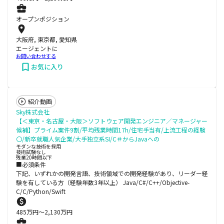
オープンポジション
大阪府, 東京都, 愛知県
エージェントに
お問い合わせする
お気に入り
紹介動画
Sky株式会社
【＜東京・名古屋・大阪＞ソフトウェア開発エンジニア／マネージャー
候補】プライム案件9割/平均残業時間17h/住宅手当有/上流工程の経験
〇/新卒就職人気企業/大手独立系SI/C＃からJavaへの
モダンな技術を採用
技術試験なし
残業20時間以下
■必須条件
下記、いずれかの開発言語、技術領域での開発経験があり、リーダー経
験を有している方（経験年数3年以上） Java/C#/C++/Objective-
C/C/Python/Swift
485
万円〜
2,130
万円