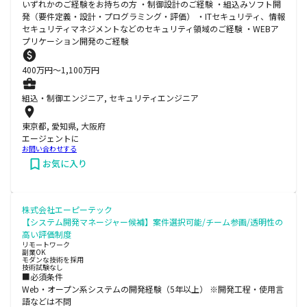
いずれかのご経験をお持ちの方 ・制御設計のご経験 ・組込みソフト開
発（要件定義・設計・プログラミング・評価） ・ITセキュリティ、情報
セキュリティマネジメントなどのセキュリティ領域のご経験 ・WEBア
プリケーション開発のご経験
400
万円〜
1,100
万円
組込・制御エンジニア, セキュリティエンジニア
東京都, 愛知県, 大阪府
エージェントに
お問い合わせする
お気に入り
株式会社エーピーテック
【システム開発マネージャー候補】案件選択可能/チーム参画/透明性の
高い評価制度
リモートワーク
副業OK
モダンな技術を採用
技術試験なし
■必須条件
Web・オープン系システムの開発経験（5年以上） ※開発工程・使用言
語などは不問