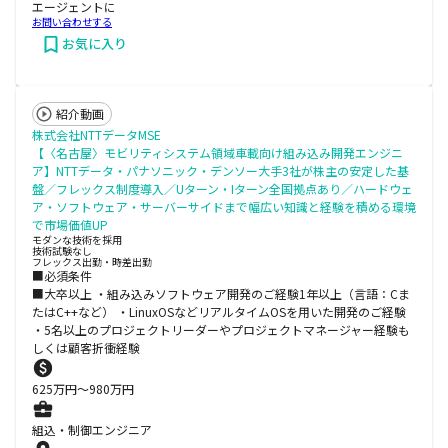
エージェントに
お問い合わせする
お気に入り
紹介動画
株式会社NTTデータMSE
【〈名古屋〉モビリティシステム領域車載向け組み込み開発エンジニ
ア】NTTデータ・パナソニック・デンソー大手3社が株主の安定した基
盤／フレックス制度導入／Uターン・Iターン全国拠点あり／ハードウェ
ア・ソフトウェア・サーバーサイドまで幅広い知識と経験を積める環境
で市場価値UP
モダンな技術を採用
技術試験なし
フレックス出勤・時差出勤
■必須条件
■大卒以上 ・組み込みソフトウェア開発のご経験1年以上（言語：Cま
たはC++など） ・LinuxOSなどリアルタイムOSを用いた開発のご経験
・5名以上のプロジェクトリーダーやプロジェクトマネージャー経験も
しくは顧客折衝経験
625
万円〜
980
万円
組込・制御エンジニア