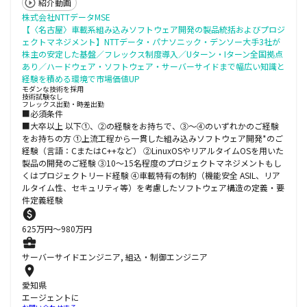
紹介動画
株式会社NTTデータMSE
【〈名古屋〉車載系組み込みソフトウェア開発の製品統括およびプロジ
ェクトマネジメント】NTTデータ・パナソニック・デンソー大手3社が
株主の安定した基盤／フレックス制度導入／Uターン・Iターン全国拠点
あり／ハードウェア・ソフトウェア・サーバーサイドまで幅広い知識と
経験を積める環境で市場価値UP
モダンな技術を採用
技術試験なし
フレックス出勤・時差出勤
■必須条件
■大卒以上 以下①、②の経験をお持ちで、③～④のいずれかのご経験
をお持ちの方 ①上流工程から一貫した組み込みソフトウェア開発*のご
経験（言語：CまたはC++など） ②LinuxOSやリアルタイムOSを用いた
製品の開発のご経験 ③10～15名程度のプロジェクトマネジメントもし
くはプロジェクトリード経験 ④車載特有の制約（機能安全 ASIL、リア
ルタイム性、セキュリティ等）を考慮したソフトウェア構造の定義・要
件定義経験
625
万円〜
980
万円
サーバーサイドエンジニア, 組込・制御エンジニア
愛知県
エージェントに