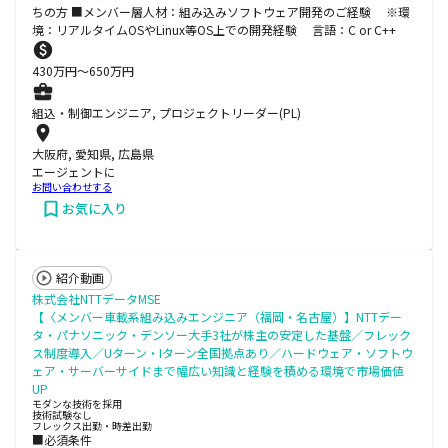
ちの方 ■メンバー層人材：組み込みソフトウェア開発のご経験 ※環
境：リアルタイムOSやLinux等OS上での開発経験 言語：C or C++
430
万円〜
650
万円
組込・制御エンジニア, プロジェクトリーダー(PL)
大阪府, 愛知県, 広島県
エージェントに
お問い合わせする
お気に入り
紹介動画
株式会社NTTデータMSE
【〈メンバー車載系組み込みエンジニア（福岡・名古屋）】NTTデー
タ・パナソニック・デンソー大手3社が株主の安定した基盤／フレック
ス制度導入／Uターン・Iターン全国拠点あり／ハードウェア・ソフトウ
ェア・サーバーサイドまで幅広い知識と経験を積める環境で市場価値
UP
モダンな技術を採用
技術試験なし
フレックス出勤・時差出勤
■必須条件