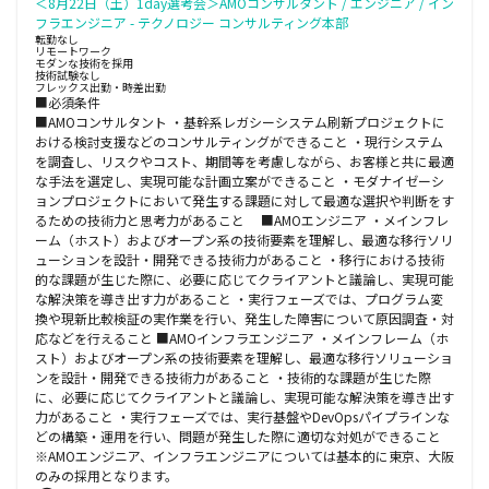
＜8月22日（土）1day選考会＞AMOコンサルタント / エンジニア / イン
フラエンジニア - テクノロジー コンサルティング本部
転勤なし
リモートワーク
モダンな技術を採用
技術試験なし
フレックス出勤・時差出勤
■必須条件
■AMOコンサルタント ・基幹系レガシーシステム刷新プロジェクトに
おける検討支援などのコンサルティングができること ・現行システム
を調査し、リスクやコスト、期間等を考慮しながら、お客様と共に最適
な手法を選定し、実現可能な計画立案ができること ・モダナイゼーシ
ョンプロジェクトにおいて発生する課題に対して最適な選択や判断をす
るための技術力と思考力があること ■AMOエンジニア ・メインフレ
ーム（ホスト）およびオープン系の技術要素を理解し、最適な移行ソリ
ューションを設計・開発できる技術力があること ・移行における技術
的な課題が生じた際に、必要に応じてクライアントと議論し、実現可能
な解決策を導き出す力があること ・実行フェーズでは、プログラム変
換や現新比較検証の実作業を行い、発生した障害について原因調査・対
応などを行えること ■AMOインフラエンジニア ・メインフレーム（ホ
スト）およびオープン系の技術要素を理解し、最適な移行ソリューショ
ンを設計・開発できる技術力があること ・技術的な課題が生じた際
に、必要に応じてクライアントと議論し、実現可能な解決策を導き出す
力があること ・実行フェーズでは、実行基盤やDevOpsパイプラインな
どの構築・運用を行い、問題が発生した際に適切な対処ができること
※AMOエンジニア、インフラエンジニアについては基本的に東京、大阪
のみの採用となります。