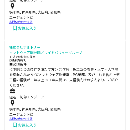
栃木県, 神奈川県, 大阪府, 愛知県
エージェントに
お問い合わせする
お気に入り
株式会社アルトナー
ソフトウェア開発職／ワイドバリューグループ
モダンな技術を採用
技術試験なし
■必須条件
＜下記２つの条件を満たす方＞ ①学歴：理工系の高専・大学・大学院
を卒業された方 ②ソフトウェア開発職：PG業務、及びこれを含む上流
工程の経験が１年以上 ※１年未満は、未経験向けの求人より、ご紹介
ください。
組込・制御エンジニア
栃木県, 神奈川県, 大阪府, 愛知県
エージェントに
お問い合わせする
お気に入り