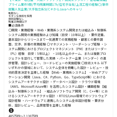
プライム案件9割/平均残業時間17h/住宅手当有/上流工程の経験〇/新卒
就職人気企業/大手独立系SI/C＃からJavaへのキャリ
転勤なし
モダンな技術を採用
技術試験なし
残業20時間以下
■必須条件
〇開発・業務経験 ・Web・業務系システム開発または組込み・制御系
システム開発の業務経験および知識（目安：10年以上） ・要件定義、
基本設計からリリースまで一気通貫での実務経験 ・顧客との要件調
整、交渉、折衝の実務経験 〇マネジメント・リーダーシップ経験 ・シ
ステム開発におけるプロジェクトマネジメント（PM）またはリーダー
（PL）経験 目安：5年以上） ・10名以上のチーム、または複数プロ
ジェクトを並行して管理した実績 ・パートナー企業（ベンダー）の進
捗管理、設計レビュー、コードレビューの実施経験 〇技術スキル 以下
いずれかの領域において、システム全体を俯瞰した設計・レビュー・技
術的意思決定を主導した経験 【Web・業務系システム】 ・Webアプリ
ケーション開発（Java、C#、Python、Go、TypeScript等）における
システムアーキテクチャ設計 ・データベース設計 ・クラウド環境
（AWS、Microsoft Azure等）を活用したシステム設計・構築経験 【組
込み・制御系システム】 ・組込みソフトウェア開発（C、C++等）にお
けるシステムアーキテクチャ設計 ・RTOS/Linux環境でのソフトウェア
設計経験 ・ハードウェアと連携したシステム全体設計経験 ・要求分
析、設計レビュー、品質管理を主導した経験
485
万円〜
2,130
万円