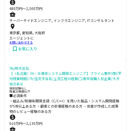
480
万円〜
2,500
万円
サーバーサイドエンジニア, インフラエンジニア, ITコンサルタント
東京都, 愛知県, 大阪府
エージェントに
お問い合わせする
お気に入り
Sky株式会社
【〈名古屋〉FA・半導体システム開発エンジニア】プライム案件9割/平
均残業時間17h/住宅手当有/上流工程の経験〇/新卒就職人気企業/大手
独立系SI
技術試験なし
残業20時間以下
■必須条件
・組込み/制御系開発言語（C/C++）を用いた製品・システム開発経験
が5年以上ある方 ・顧客との折衝経験のある方 ・他者が作成した成果
物のレビュー経験のある方
610
万円〜
2,130
万円