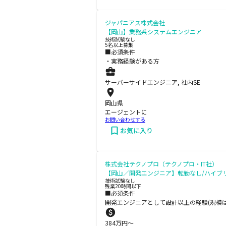
ジャパニアス株式会社
【岡山】業務系システムエンジニア
技術試験なし
5名以上募集
■必須条件
・実務経験がある方
サーバーサイドエンジニア, 社内SE
岡山県
エージェントに
お問い合わせする
お気に入り
株式会社テクノプロ（テクノプロ・IT社）
【岡山／開発エンジニア】転勤なし/ハイブリッ
技術試験なし
残業20時間以下
■必須条件
開発エンジニアとして設計以上の経験(規模は
384
万円〜