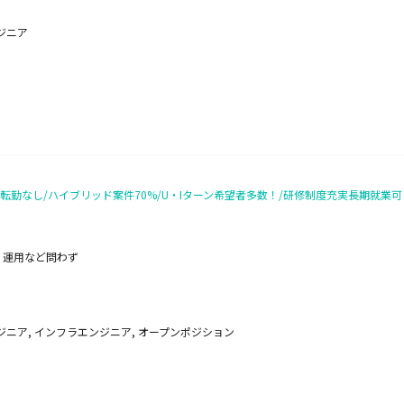
ジニア
転勤なし/ハイブリッド案件70%/U・Iターン希望者多数！/研修制度充実長期就業可！/
、運用など問わず
ニア, インフラエンジニア, オープンポジション