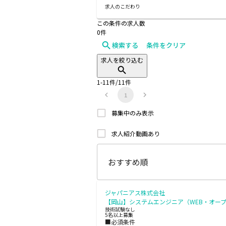
求人のこだわり
この条件の求人数
0
件
検索する
条件をクリア
求人を絞り込む
1
-
11
件/
11
件
1
募集中のみ表示
求人紹介動画あり
ジャパニアス株式会社
【岡山】システムエンジニア（WEB・オー
技術試験なし
5名以上募集
■必須条件