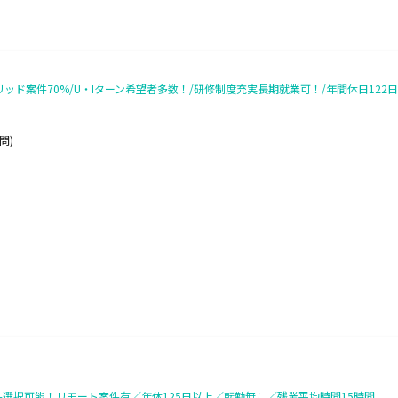
ド案件70%/U・Iターン希望者多数！/研修制度充実長期就業可！/年間休日122日/平
問)
選択可能！リモート案件有／年休125日以上／転勤無し／残業平均時間15時間