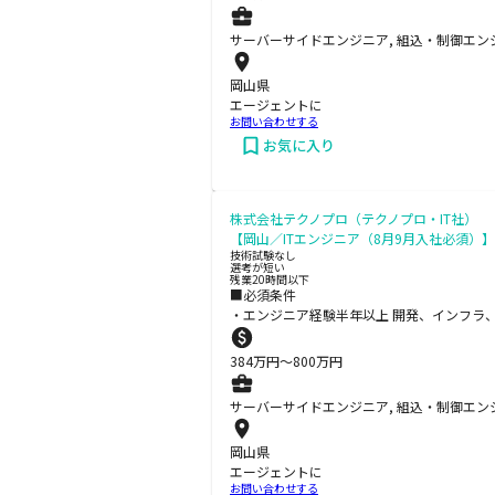
サーバーサイドエンジニア, 組込・制御エン
岡山県
エージェントに
お問い合わせする
お気に入り
株式会社テクノプロ（テクノプロ・IT社）
【岡山／ITエンジニア（8月9月入社必須）】
技術試験なし
選考が短い
残業20時間以下
■必須条件
・エンジニア経験半年以上 開発、インフラ
384
万円〜
800
万円
サーバーサイドエンジニア, 組込・制御エンジ
岡山県
エージェントに
お問い合わせする