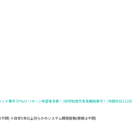
ド案件70%/U・Iターン希望者多数！/研修制度充実長期就業可！/年間休日122日/平
不問) ※目安5年以上何らかのシステム開発経験(規模は不問)