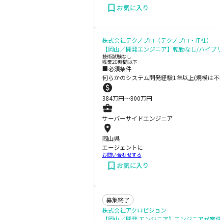
お気に入り
株式会社テクノプロ（テクノプロ・IT社）
【岡山／開発エンジニア】転勤なし/ハイブリッ
技術試験なし
残業20時間以下
■必須条件
何らかのシステム開発経験1年以上(規模は不
384
万円〜
800
万円
サーバーサイドエンジニア
岡山県
エージェントに
お問い合わせする
お気に入り
募集終了
株式会社アクロビジョン
【岡山／開発 エンジニア】エンジニアが案件