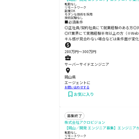
転勤なし
リモートワーク
副業OK
モダンな技術を採用
技術試験なし
■必須条件
◎正社員/契約社員にて就業経験のある方◎
◎IT業界にて実務経験半年以上の方（※We
キル感が見合わない場合などは条件面が変化
280
万円〜
300
万円
サーバーサイドエンジニア
岡山県
エージェントに
お問い合わせする
お気に入り
募集終了
株式会社アクロビジョン
【岡山／開発 エンジニア募集】エンジニア
転勤なし
リモートワーク