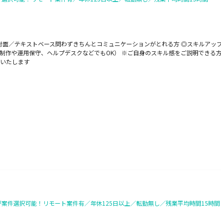
対面／テキストベース問わずきちんとコミュニケーションがとれる方 ◎スキルアッ
b制作や運用保守、ヘルプデスクなどでもOK） ※ご自身のスキル感をご説明できる
いたします
が案件選択可能！リモート案件有／年休125日以上／転勤無し／残業平均時間15時間