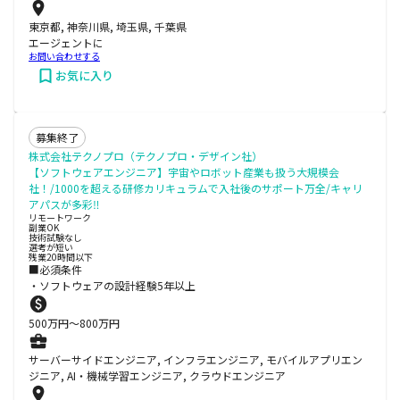
東京都, 神奈川県, 埼玉県, 千葉県
エージェントに
お問い合わせする
お気に入り
募集終了
株式会社テクノプロ（テクノプロ・デザイン社）
【ソフトウェアエンジニア】宇宙やロボット産業も扱う大規模会
社！/1000を超える研修カリキュラムで入社後のサポート万全/キャリ
アパスが多彩‼
リモートワーク
副業OK
技術試験なし
選考が短い
残業20時間以下
■必須条件
・ソフトウェアの設計経験5年以上
500
万円〜
800
万円
サーバーサイドエンジニア, インフラエンジニア, モバイルアプリエン
ジニア, AI・機械学習エンジニア, クラウドエンジニア