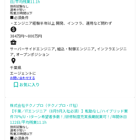
日/平均残業11.1h
技術試験なし
選考が短い
残業20時間以下
■必須条件
・エンジニア経験半年以上 開発、インフラ、運用など問わず
384
万円〜
800
万円
サーバーサイドエンジニア, 組込・制御エンジニア, インフラエンジニ
ア, オープンポジション
千葉県
エージェントに
お問い合わせする
お気に入り
株式会社テクノプロ（テクノプロ・IT社）
【千葉／ITエンジニア（8月9月入社必須）】転勤なし/ハイブリッド案
件70%/U・Iターン希望者多数！/研修制度充実長期就業可！/年間休日
122日/平均残業11.1h
技術試験なし
選考が短い
残業20時間以下
■必須条件