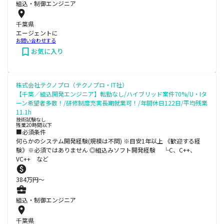
組込・制御エンジニア
千葉県
エージェントに
お問い合わせする
お気に入り
株式会社テクノプロ（テクノプロ・IT社）
【千葉／組込開発エンジニア】転勤なし/ハイブリッド案件70%/U・Iタ
ーン希望者多数！/研修制度充実長期就業可！/年間休日122日/平均残業
11.1h
技術試験なし
残業20時間以下
■必須条件
何らかのシステム開発経験(規模は不問) ※目安1年以上 《歓迎する経
験》※必須ではありません ◎組込みソフト開発経験 └C、C++、
VC++ など
384
万円〜
組込・制御エンジニア
千葉県