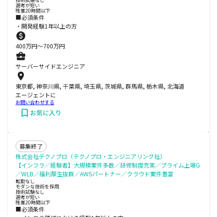
選考が短い
残業20時間以下
■必須条件
・開発経験1年以上の方
400
万円〜
700
万円
サーバーサイドエンジニア
東京都, 神奈川県, 千葉県, 埼玉県, 茨城県, 群馬県, 栃木県, 北海道
エージェントに
お問い合わせする
お気に入り
募集終了
株式会社テクノプロ（テクノプロ・エンジニアリング社）
【インフラ／経験者】大規模案件多数／研修制度充実／プライム上場G
／WLB／福利厚生抜群／AWSパートナー／クラウド案件豊富
転勤なし
モダンな技術を採用
技術試験なし
選考が短い
残業20時間以下
■必須条件