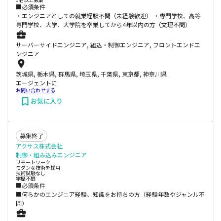
■必須条件
・エンジニアとしての就業経験不問（未経験歓迎） ・専門学校、高等
専門学校、大学、大学院を卒業してから4年以内の方（文理不問）
サーバーサイドエンジニア, 組込・制御エンジニア, フロントエンドエ
ンジニア
茨城県, 栃木県, 群馬県, 埼玉県, 千葉県, 東京都, 神奈川県
エージェントに
お問い合わせする
お気に入り
募集終了
アクサス株式会社
制御・組み込みエンジニア
リモートワーク
モダンな技術を採用
技術試験なし
学歴不問
■必須条件
■何らかのエンジニア経験、知識をお持ちの方（経験年数やジャンル不
問）