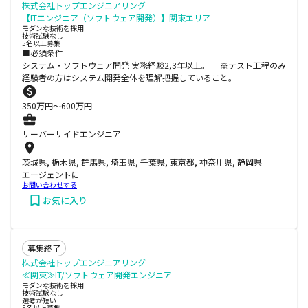
株式会社トップエンジニアリング
【ITエンジニア（ソフトウェア開発）】関東エリア
モダンな技術を採用
技術試験なし
5名以上募集
■必須条件
システム・ソフトウェア開発 実務経験2,3年以上。 ※テスト工程のみ
経験者の方はシステム開発全体を理解把握していること。
350
万円〜
600
万円
サーバーサイドエンジニア
茨城県, 栃木県, 群馬県, 埼玉県, 千葉県, 東京都, 神奈川県, 静岡県
エージェントに
お問い合わせする
お気に入り
募集終了
株式会社トップエンジニアリング
≪関東≫IT/ソフトウェア開発エンジニア
モダンな技術を採用
技術試験なし
選考が短い
5名以上募集