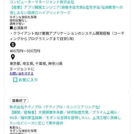
コンピューターマネージメント株式会社
【産業】アプリ開発エンジニア/資格手当充実&住宅手当/社員教育への
惜しみない投資◎ハイブリッドワーク
モダンな技術を採用
技術試験なし
選考が短い
■必須条件
・クライアント向け業務アプリケーションのシステム開発経験（コーデ
ィングからプログラミングまで目安1年)
400
万円〜
500
万円
東京都, 埼玉県, 千葉県, 神奈川県
エージェントに
お問い合わせする
お気に入り
募集終了
株式会社テクノプロ（テクノプロ・エンジニアリング社）
【開発／経験者】大規模案件多数／研修制度充実／プライム上場G／
WLB／福利厚生抜群／モダンな言語を習得したい。上流工程に挑戦し
たいなどニーズに応じて案件提供
転勤なし
モダンな技術を採用
技術試験なし