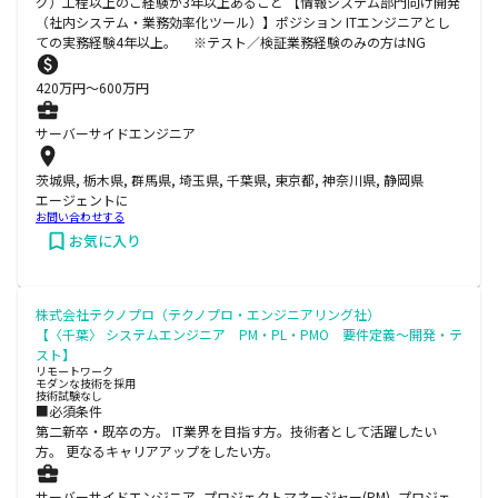
グ）工程以上のご経験が3年以上あること 【情報システム部門向け開発
（社内システム・業務効率化ツール）】ポジション ITエンジニアとし
ての実務経験4年以上。 ※テスト／検証業務経験のみの方はNG
420
万円〜
600
万円
サーバーサイドエンジニア
茨城県, 栃木県, 群馬県, 埼玉県, 千葉県, 東京都, 神奈川県, 静岡県
エージェントに
お問い合わせする
お気に入り
株式会社テクノプロ（テクノプロ・エンジニアリング社）
【〈千葉〉 システムエンジニア PM・PL・PMO 要件定義～開発・テ
スト】
リモートワーク
モダンな技術を採用
技術試験なし
■必須条件
第二新卒・既卒の方。 IT業界を目指す方。技術者として活躍したい
方。 更なるキャリアアップをしたい方。
サーバーサイドエンジニア, プロジェクトマネージャー(PM), プロジェ