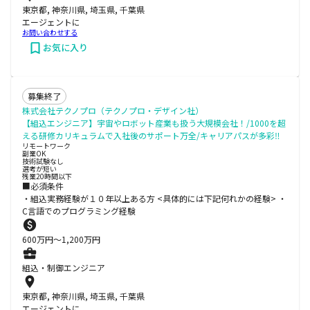
東京都, 神奈川県, 埼玉県, 千葉県
エージェントに
お問い合わせする
お気に入り
募集終了
株式会社テクノプロ（テクノプロ・デザイン社）
【組込エンジニア】宇宙やロボット産業も扱う大規模会社！/1000を超
える研修カリキュラムで入社後のサポート万全/キャリアパスが多彩‼
リモートワーク
副業OK
技術試験なし
選考が短い
残業20時間以下
■必須条件
・組込実務経験が１０年以上ある方 <具体的には下記何れかの経験> ・
C言語でのプログラミング経験
600
万円〜
1,200
万円
組込・制御エンジニア
東京都, 神奈川県, 埼玉県, 千葉県
エージェントに