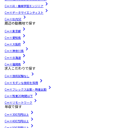
C++×AI・機械学習エンジニア
C++×データサイエンティスト
C++×社内SE
周辺の勤務地で探す
C++×東京都
C++×愛知県
C++×大阪府
C++×神奈川県
C++×北海道
C++×福岡県
求人こだわりで探す
C++×技術試験なし
C++×モダンな技術を採用
C++×フレックス出勤・時差出勤
C++×残業20時間以下
C++×リモートワーク
年収で探す
C++×300万円以上
C++×400万円以上
C++×500万円以上