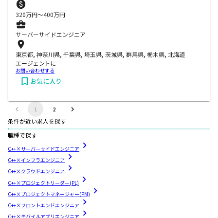
320
万円〜
400
万円
サーバーサイドエンジニア
東京都, 神奈川県, 千葉県, 埼玉県, 茨城県, 群馬県, 栃木県, 北海道
エージェントに
お問い合わせする
お気に入り
1
2
条件が近い求人を探す
職種で探す
C++×サーバーサイドエンジニア
C++×インフラエンジニア
C++×クラウドエンジニア
C++×プロジェクトリーダー(PL)
C++×プロジェクトマネージャー(PM)
C++×フロントエンドエンジニア
C++×モバイルアプリエンジニア