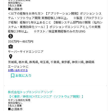
技術試験なし
5名以上募集
■必須条件
＜以下の経験をお持ち方＞ 【アプリケーション開発】ポジション シス
テム・ソフトウェア開発 実務経験2,3年以上。 ※製造（プログラミン
グ経験）経験が1年以上あること 【情報システム部門向け開発（社内シ
ステム・業務効率化ツール）】ポジション ITエンジニアとしての実務
経験2.3年以上。 ※テスト／検証業務経験のみの方はNG
350
万円〜
460
万円
サーバーサイドエンジニア
茨城県, 栃木県, 群馬県, 埼玉県, 千葉県, 東京都, 神奈川県, 静岡県
エージェントに
お問い合わせする
お気に入り
株式会社トップエンジニアリング
【＜東京／神奈川＞ITエンジニア（ソフトウェア開発）】
モダンな技術を採用
技術試験なし
5名以上募集
■必須条件