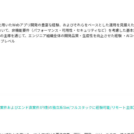
ipt、Reactを用いたWebアプリ開発の豊富な経験、およびそれらをベースとした運用を
環境において、非機能要件（パフォーマンス・可用性・セキュリティなど）を考慮した
の主導を通じて、エンジニア組織全体の開発品質・生産性を向上させた経験 ・AIコ
ィブレベル
件およびエンド直案件が9割の独立系SIer/フルスタックに経験可能/リモート主体