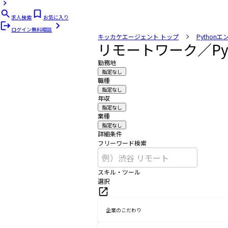
求人検索
お気に入り
ログイン
無料相談
キッカケエージェント
トップ
Python
リモートワーク／Py
勤務地
指定なし
職種
指定なし
年収
指定なし
業種
指定なし
詳細条件
フリーワード検索
スキル・ツール
選択
企業のこだわり