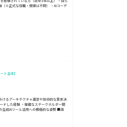
の工程を経験されている方（目安3年以上） ・自ら
（※正式な役職・規模は不問） ・AIコーデ
モート主体】
ステムにおけるアーキテクチャ選定や技術的な意思決
ードした経験 ・複雑なステークホルダー間
生成AIツール活用への積極的な姿勢 ■語