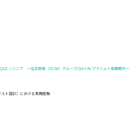
QAエンジニア ～住友商事（SCSK）グループ/QA×AI/プライム×長期案件～
テスト設計）における実務経験