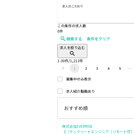
求人のこだわり
この条件の求人数
0
件
検索する
条件をクリア
求人を絞り込む
1
-
30
件/
1,213
件
1
2
3
4
5
…
募集中のみ表示
求人紹介動画あり
株式会社EVERRISE
【〈テックリードエンジニア（リモート可）〉