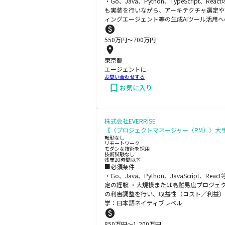
・Go、Java、Python、TypeScr
も実装を行いながら、アーキテクチャ選定や
ィングエージェント等の生成AIツール活用
550
万円〜
700
万円
東京都
エージェントに
お問い合わせする
お気に入り
株式会社EVERRISE
【〈プロジェクトマネージャー（PM）〉大手
転勤なし
リモートワーク
モダンな技術を採用
技術試験なし
残業20時間以下
■必須条件
・Go、Java、Python、JavaScr
定の経験 ・大規模または高難易度プロジェ
の利害調整を行い、収益性（コスト／利益）を
学：日本語ネイティブレベル
850
万円〜
1,200
万円