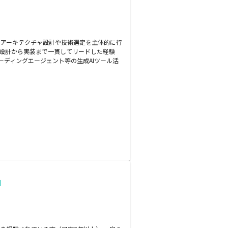
見据えたアーキテクチャ設計や技術選定を主体的に行
基本設計から実装まで一貫してリードした経験
ーディングエージェント等の生成AIツール活
】