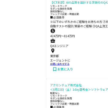
【ICT本部】AIの品質を設計する次世代のQ
リモートワーク
モダンな技術を採用
技術試験なし
フレックス出勤・時差出勤
■必須条件
※以下のいずれかのご経験をお持ちの方 ①
自動テストの設計/実装のご経験 ③QA上
424
万円〜
814
万円
QAエンジニア
東京都
エージェントに
お問い合わせする
お気に入り
アクセンチュア株式会社
＜8月22日（土）1day選考会＞ソフトウェア
転勤なし
リモートワーク
モダンな技術を採用
技術試験なし
フレックス出勤・時差出勤
■必須条件