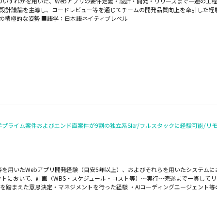
ipt、Reactのいずれかを用いた、Webアプリの要件定義・設計・開発・リリースまで一連
設計議論を主導し、コードレビュー等を通じてチームの開発品質向上を牽引した経験
への積極的な姿勢 ■語学：日本語ネイティブレベル
プライム案件およびエンド直案件が9割の独立系SIer/フルスタックに経験可能/リ
ipt、React等を用いたWebアプリ開発経験（目安5年以上）、およびそれらを用いたシ
クトにおいて、計画（WBS・スケジュール・コスト等）〜実行〜完遂まで一貫してリ
踏まえた意思決定・マネジメントを行った経験 ・AIコーディングエージェント等の