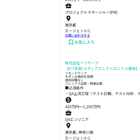
プロジェクトマネージャー(PM)
東京都
エージェントに
お問い合わせする
お気に入り
株式会社ベリサーブ
【ICT本部/メディアエレクトロニクス領域】
リモートワーク
モダンな技術を採用
技術試験なし
フレックス出勤・時差出勤
■必須条件
・QA上流工程（テスト計画、テスト分析、
420
万円〜
1,200
万円
QAエンジニア
東京都, 神奈川県
エージェントに