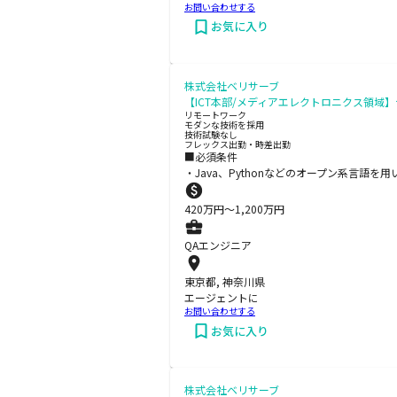
お問い合わせする
お気に入り
株式会社ベリサーブ
【ICT本部/メディアエレクトロニクス領域
リモートワーク
モダンな技術を採用
技術試験なし
フレックス出勤・時差出勤
■必須条件
・Java、Pythonなどのオープン系言語を
420
万円〜
1,200
万円
QAエンジニア
東京都, 神奈川県
エージェントに
お問い合わせする
お気に入り
株式会社ベリサーブ