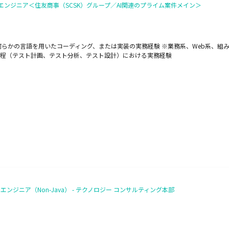
Aエンジニア＜住友商事（SCSK）グループ／AI関連のプライム案件メイン＞
何らかの言語を用いたコーディング、または実装の実務経験 ※業務系、Web系、組
流工程（テスト計画、テスト分析、テスト設計）における実務経験
エンジニア（Non-Java） - テクノロジー コンサルティング本部