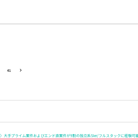
41
大手プライム案件およびエンド直案件が9割の独立系SIer/フルスタックに経験可