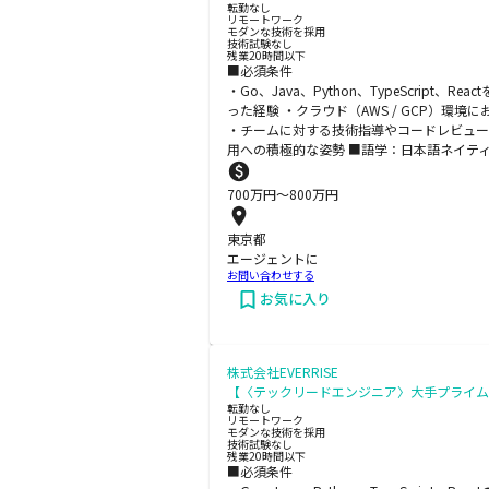
転勤なし
リモートワーク
モダンな技術を採用
技術試験なし
残業20時間以下
■必須条件
・Go、Java、Python、TypeScr
った経験 ・クラウド（AWS / GCP）
・チームに対する技術指導やコードレビュー
用への積極的な姿勢 ■語学：日本語ネイテ
700
万円〜
800
万円
東京都
エージェントに
お問い合わせする
お気に入り
株式会社EVERRISE
【〈テックリードエンジニア〉大手プライム案
転勤なし
リモートワーク
モダンな技術を採用
技術試験なし
残業20時間以下
■必須条件