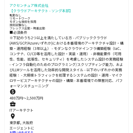
アクセンチュア株式会社
【クラウドアーキテクト - ソング本部】
転勤なし
リモートワーク
モダンな技術を採用
技術試験なし
フレックス出勤・時差出勤
■必須条件
※下記のうち2つ以上を満たしている方 - パブリッククラウド
(AWS/GCP/Azureいずれか)における本番環境のアーキテクチャ設計・構
築・運用経験（3年以上） - モダンなクラウドインフラ構築経験（IaC、
コンテナ、CI/CD等を活用した設計・実装・運用） - 非機能要件（可用
性、性能、拡張性、セキュリティ）を考慮したシステム設計の実務経験
- インフラ自動化のためのプログラミング/スクリプティング能力、およ
びLLMツールを活用した効率的な開発スタイル - 以下のいずれかの実務
経験： - 大規模トラフィックを処理するシステムの設計・運用 - マイク
ロサービスアーキテクチャの設計・構築 - 本番環境での障害対応、パフ
ォーマンスチューニング
480
万円〜
2,500
万円
ITアーキテクト
東京都, 大阪府
エージェントに
お問い合わせする