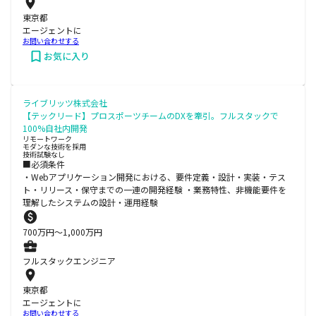
東京都
エージェントに
お問い合わせする
お気に入り
ライブリッツ株式会社
【テックリード】プロスポーツチームのDXを牽引。フルスタックで
100%自社内開発
リモートワーク
モダンな技術を採用
技術試験なし
■必須条件
・Webアプリケーション開発における、要件定義・設計・実装・テス
ト・リリース・保守までの一連の開発経験 ・業務特性、非機能要件を
理解したシステムの設計・運用経験
700
万円〜
1,000
万円
フルスタックエンジニア
東京都
エージェントに
お問い合わせする