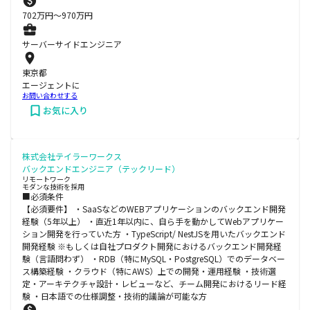
702
万円〜
970
万円
サーバーサイドエンジニア
東京都
エージェントに
お問い合わせする
お気に入り
株式会社テイラーワークス
バックエンドエンジニア（テックリード）
リモートワーク
モダンな技術を採用
■必須条件
【必須要件】 ・SaaSなどのWEBアプリケーションのバックエンド開発
経験（5年以上） ・直近1年以内に、自ら手を動かしてWebアプリケー
ション開発を行っていた方 ・TypeScript/ NestJSを用いたバックエンド
開発経験 ※もしくは自社プロダクト開発におけるバックエンド開発経
験（言語問わず） ・RDB（特にMySQL・PostgreSQL）でのデータベー
ス構築経験 ・クラウド（特にAWS）上での開発・運用経験 ・技術選
定・アーキテクチャ設計・レビューなど、チーム開発におけるリード経
験 ・日本語での仕様調整・技術的議論が可能な方