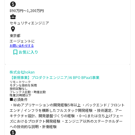
890
万円〜
1,200
万円
セキュリティエンジニア
東京都
エージェントに
お問い合わせする
お気に入り
株式会社hokan
【新規事業】プロダクトエンジニア/AI BPO BPaaS事業
リモートワーク
モダンな技術を採用
技術試験なし
フレックス出勤・時差出勤
残業20時間以下
■必須条件
・Webアプリケーションの開発経験5年以上 ・バックエンド / フロント
エンド / インフラを横断したフルスタック開発経験 ・技術選定、アー
キテクチャ設計、開発基盤づくりの経験 ・0→1または立ち上げフェー
ズにおけるプロダクト開発経験 ・エンジニア以外のステークホルダー
への技術的な説明・折衝経験