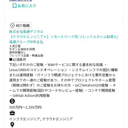
お気に入り
紹介動画
株式会社電通デジタル
【クラウドエンジニアト】リモートワーク可/フレックスタイム制導入/
電通グループ中核会社
上流工程
モダンな技術を採用
技術試験なし
フレックス出勤・時差出勤
■必須条件
下記いずれかのご経験 ・Webサービスに関する基本的な知識 ・
Linux/UNIXのコマンドオペレーション ・システムインフラの設計/構築
または運用経験 ・ITインフラ関連プロジェクトにおける要件定義から
運用までの一連のご経験があり、その中でプロジェクトやチーム管理
（規模は問わず）のご経験をお持ちの方 ・IaC(Terraform)の経験 ・チ
ームでの開発経験(設計やコードのレビュー経験) ・コンテナ開発経験
・GitHub Actions利用経験
500
万円〜
1,500
万円
インフラエンジニア, クラウドエンジニア