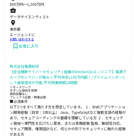
800
万円〜
1,500
万円
データサイエンティスト
東京都
エージェントに
お問い合わせする
お気に入り
株式会社電通総研
【全社横断サイバーセキュリティ組織のDevSecOpsエンジニア】電通グ
ループのシナジーが強み !/ 平均年収1100万円超！/プライムベンダーと
して価値提供が可能/平均残業時間28時間
リモートワーク
モダンな技術を採用
技術試験なし
フレックス出勤・時差出勤
■必須条件
以下2つをすべて満たす方を想定しています。 １．Webアプリケーショ
ン開発経験（目安：3年以上） Java、TypeScriptなど複数言語の経験が
あり、セキュアコーディングの基礎を理解している方 ２．セキュリテ
ィ領域へ専門性を広げたい意思、または実務経験 監視、脆弱性対応、
セキュア開発、権限設計など、何らかの形でセキュリティに触れた経験
がある方