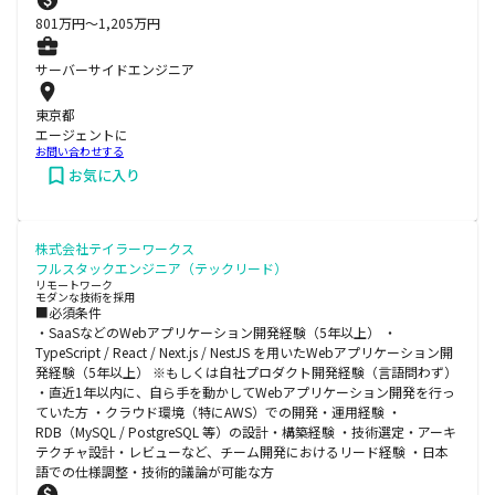
801
万円〜
1,205
万円
サーバーサイドエンジニア
東京都
エージェントに
お問い合わせする
お気に入り
株式会社テイラーワークス
フルスタックエンジニア（テックリード）
リモートワーク
モダンな技術を採用
■必須条件
・SaaSなどのWebアプリケーション開発経験（5年以上） ・
TypeScript / React / Next.js / NestJS を用いたWebアプリケーション開
発経験（5年以上） ※もしくは自社プロダクト開発経験（言語問わず）
・直近1年以内に、自ら手を動かしてWebアプリケーション開発を行っ
ていた方 ・クラウド環境（特にAWS）での開発・運用経験 ・
RDB（MySQL / PostgreSQL 等）の設計・構築経験 ・技術選定・アーキ
テクチャ設計・レビューなど、チーム開発におけるリード経験 ・日本
語での仕様調整・技術的議論が可能な方