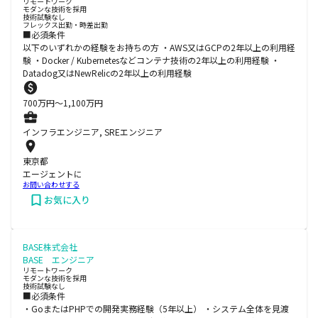
リモートワーク
モダンな技術を採用
技術試験なし
フレックス出勤・時差出勤
■必須条件
以下のいずれかの経験をお持ちの方 ・AWS又はGCPの2年以上の利用経
験 ・Docker / Kubernetesなどコンテナ技術の2年以上の利用経験 ・
Datadog又はNewRelicの2年以上の利用経験
700
万円〜
1,100
万円
インフラエンジニア, SREエンジニア
東京都
エージェントに
お問い合わせする
お気に入り
BASE株式会社
BASE エンジニア
リモートワーク
モダンな技術を採用
技術試験なし
■必須条件
・GoまたはPHPでの開発実務経験（5年以上） ・システム全体を見渡