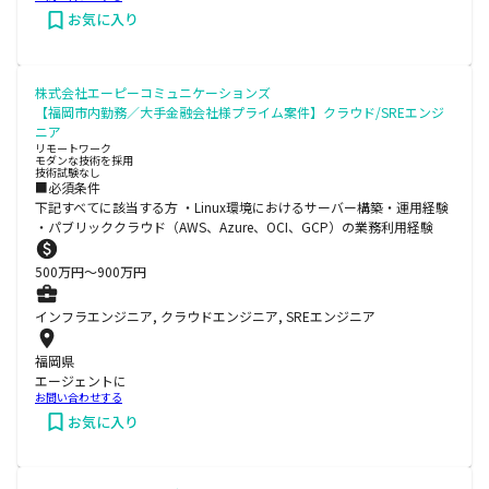
お気に入り
株式会社エーピーコミュニケーションズ
【福岡市内勤務／大手金融会社様プライム案件】クラウド/SREエンジ
ニア
リモートワーク
モダンな技術を採用
技術試験なし
■必須条件
下記すべてに該当する方 ・Linux環境におけるサーバー構築・運用経験
・パブリッククラウド（AWS、Azure、OCI、GCP）の業務利用経験
500
万円〜
900
万円
インフラエンジニア, クラウドエンジニア, SREエンジニア
福岡県
エージェントに
お問い合わせする
お気に入り