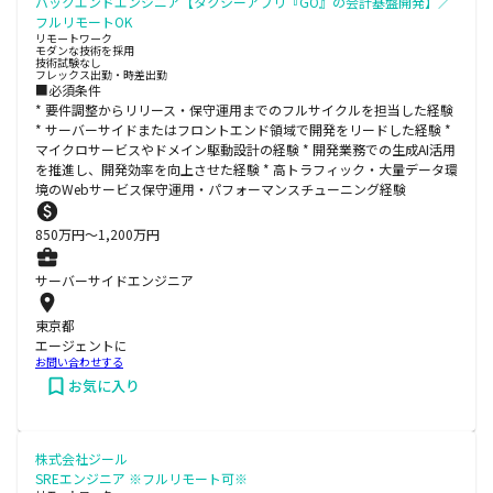
バックエンドエンジニア【タクシーアプリ『GO』の会計基盤開発】／
フルリモートOK
リモートワーク
モダンな技術を採用
技術試験なし
フレックス出勤・時差出勤
■必須条件
* 要件調整からリリース・保守運用までのフルサイクルを担当した経験
* サーバーサイドまたはフロントエンド領域で開発をリードした経験 *
マイクロサービスやドメイン駆動設計の経験 * 開発業務での生成AI活用
を推進し、開発効率を向上させた経験 * 高トラフィック・大量データ環
境のWebサービス保守運用・パフォーマンスチューニング経験
850
万円〜
1,200
万円
サーバーサイドエンジニア
東京都
エージェントに
お問い合わせする
お気に入り
株式会社ジール
SREエンジニア ※フルリモート可※