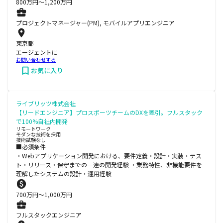
800
万円〜
1,200
万円
プロジェクトマネージャー(PM), モバイルアプリエンジニア
東京都
エージェントに
お問い合わせする
お気に入り
ライブリッツ株式会社
【リードエンジニア】プロスポーツチームのDXを牽引。フルスタック
で100%自社内開発
リモートワーク
モダンな技術を採用
技術試験なし
■必須条件
・Webアプリケーション開発における、要件定義・設計・実装・テス
ト・リリース・保守までの一連の開発経験 ・業務特性、非機能要件を
理解したシステムの設計・運用経験
700
万円〜
1,000
万円
フルスタックエンジニア