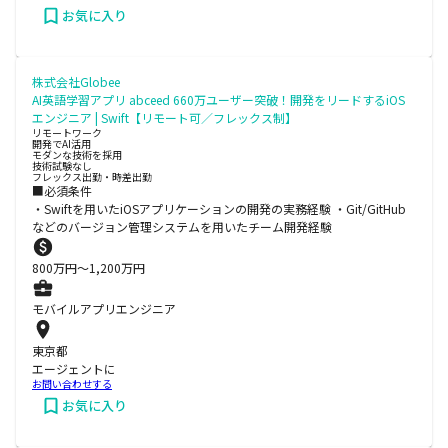
お気に入り
株式会社Globee
AI英語学習アプリ abceed 660万ユーザー突破！開発をリードするiOS
エンジニア | Swift【リモート可／フレックス制】
リモートワーク
開発でAI活用
モダンな技術を採用
技術試験なし
フレックス出勤・時差出勤
■必須条件
・Swiftを用いたiOSアプリケーションの開発の実務経験 ・Git/GitHub
などのバージョン管理システムを用いたチーム開発経験
800
万円〜
1,200
万円
モバイルアプリエンジニア
東京都
エージェントに
お問い合わせする
お気に入り