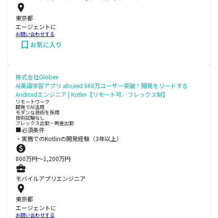
東京都
エージェントに
お問い合わせする
お気に入り
株式会社Globee
AI英語学習アプリ abceed 660万ユーザー突破！開発をリードする
Androidエンジニア | Kotlin【リモート可／フレックス制】
リモートワーク
開発でAI活用
モダンな技術を採用
技術試験なし
フレックス出勤・時差出勤
■必須条件
・実務でのKotlinの開発経験（3年以上）
800
万円〜
1,200
万円
モバイルアプリエンジニア
東京都
エージェントに
お問い合わせする