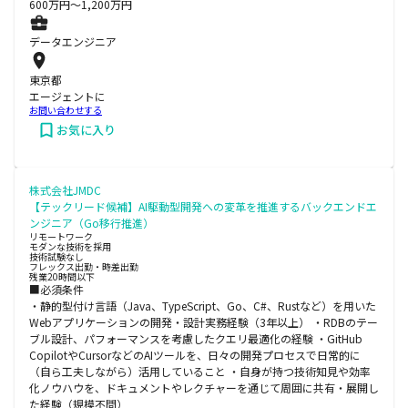
600
万円〜
1,200
万円
データエンジニア
東京都
エージェントに
お問い合わせする
お気に入り
株式会社JMDC
【テックリード候補】AI駆動型開発への変革を推進するバックエンドエ
ンジニア（Go移行推進）
リモートワーク
モダンな技術を採用
技術試験なし
フレックス出勤・時差出勤
残業20時間以下
■必須条件
・静的型付け言語（Java、TypeScript、Go、C#、Rustなど）を用いた
Webアプリケーションの開発・設計実務経験（3年以上） ・RDBのテー
ブル設計、パフォーマンスを考慮したクエリ最適化の経験 ・GitHub
CopilotやCursorなどのAIツールを、日々の開発プロセスで日常的に
（自ら工夫しながら）活用していること ・自身が持つ技術知見や効率
化ノウハウを、ドキュメントやレクチャーを通じて周囲に共有・展開し
た経験（規模不問）