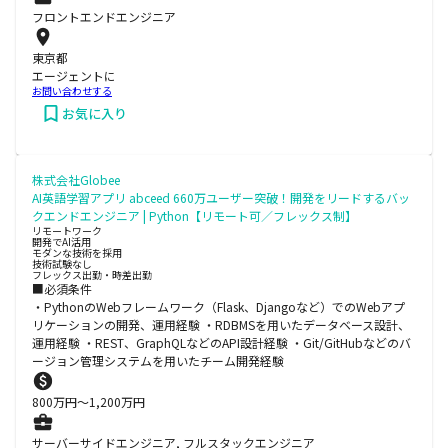
フロントエンドエンジニア
東京都
エージェントに
お問い合わせする
お気に入り
株式会社Globee
AI英語学習アプリ abceed 660万ユーザー突破！開発をリードするバッ
クエンドエンジニア | Python【リモート可／フレックス制】
リモートワーク
開発でAI活用
モダンな技術を採用
技術試験なし
フレックス出勤・時差出勤
■必須条件
・PythonのWebフレームワーク（Flask、Djangoなど）でのWebアプ
リケーションの開発、運用経験 ・RDBMSを用いたデータベース設計、
運用経験 ・REST、GraphQLなどのAPI設計経験 ・Git/GitHubなどのバ
ージョン管理システムを用いたチーム開発経験
800
万円〜
1,200
万円
サーバーサイドエンジニア, フルスタックエンジニア