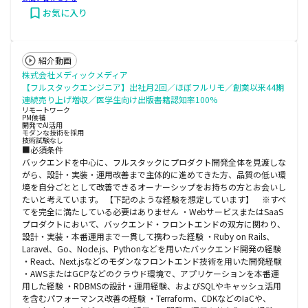
お気に入り
紹介動画
株式会社メディックメディア
【フルスタックエンジニア】出社月2回／ほぼフルリモ／創業以来44期
連続売り上げ増収／医学生向け出版書籍認知率100%
リモートワーク
PM候補
開発でAI活用
モダンな技術を採用
技術試験なし
■必須条件
バックエンドを中心に、フルスタックにプロダクト開発全体を見渡しな
がら、設計・実装・運用改善まで主体的に進めてきた方、品質の低い環
境を自分ごととして改善できるオーナーシップをお持ちの方とお会いし
たいと考えています。 【下記のような経験を想定しています】 ※すべ
てを完全に満たしている必要はありません ・WebサービスまたはSaaS
プロダクトにおいて、バックエンド・フロントエンドの双方に関わり、
設計・実装・本番運用まで一貫して携わった経験 ・Ruby on Rails、
Laravel、Go、Node.js、Pythonなどを用いたバックエンド開発の経験
・React、Next.jsなどのモダンなフロントエンド技術を用いた開発経験
・AWSまたはGCPなどのクラウド環境で、アプリケーションを本番運
用した経験 ・RDBMSの設計・運用経験、およびSQLやキャッシュ活用
を含むパフォーマンス改善の経験 ・Terraform、CDKなどのIaCや、