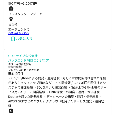
800
万円〜
1,200
万円
フルスタックエンジニア
東京都
エージェントに
お問い合わせする
お気に入り
GOドライブ株式会社
バックエンド/GIS エンジニア
モダンな技術を採用
技術試験なし
フレックス出勤・時差出勤
■必須条件
・Go / Pythonによる開発・運用経験（もしくは静的型付け言語の経験
がありキャッチアップ可能な方） ・空間情報 / GIS / 地図が関係するシ
ステムの開発経験 ・SQLを用いた開発経験 ・GitおよびGitHub等のサー
ビス用いたチーム開発経験 ・Linux環境での開発・運用・保守経験 ・
Dockerを用いた開発経験 ・データベースの構築・運用・保守経験 ・
AWSやGCPなどのパブリッククラウドを用いたサービス開発・運用経
験