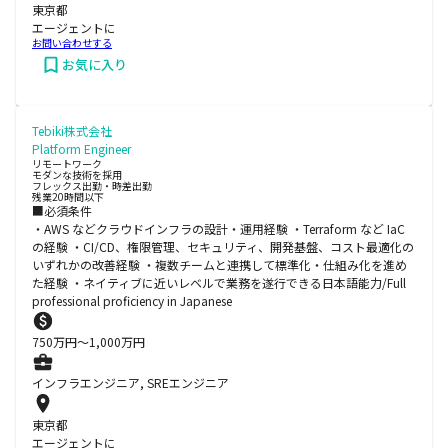
東京都
エージェントに
お問い合わせする
お気に入り
Tebiki株式会社
Platform Engineer
リモートワーク
モダンな技術を採用
フレックス出勤・時差出勤
残業20時間以下
■必須条件
・AWS などクラウドインフラの設計・運用経験 ・Terraform など IaC
の経験 ・CI/CD、権限管理、セキュリティ、開発基盤、コスト最適化の
いずれかの改善経験 ・複数チームと連携して標準化・仕組み化を進め
た経験 ・ネイティブに近いレベルで業務を遂行できる日本語能力/Full
professional proficiency in Japanese
750
万円〜
1,000
万円
インフラエンジニア, SREエンジニア
東京都
エージェントに