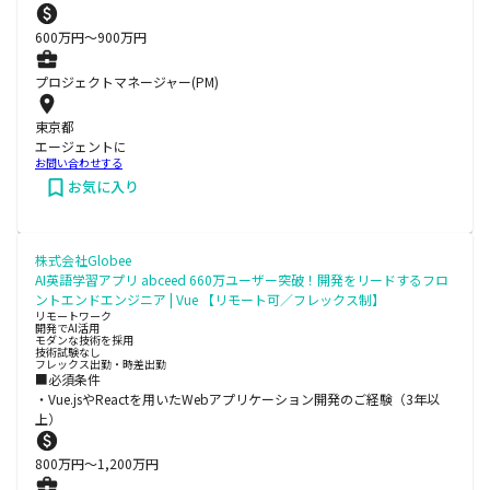
600
万円〜
900
万円
プロジェクトマネージャー(PM)
東京都
エージェントに
お問い合わせする
お気に入り
株式会社Globee
AI英語学習アプリ abceed 660万ユーザー突破！開発をリードするフロ
ントエンドエンジニア | Vue 【リモート可／フレックス制】
リモートワーク
開発でAI活用
モダンな技術を採用
技術試験なし
フレックス出勤・時差出勤
■必須条件
・Vue.jsやReactを用いたWebアプリケーション開発のご経験（3年以
上）
800
万円〜
1,200
万円