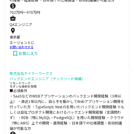
702
万円〜
970
万円
QAエンジニア
東京都
エージェントに
お問い合わせする
お気に入り
株式会社テイラーワークス
バックエンドエンジニア（テックリード候補）
リモートワーク
モダンな技術を採用
■必須条件
・SaaSなどのWEBアプリケーションのバックエンド開発経験（3年以
上） ・直近1年以内に、自ら手を動かしてWebアプリケーション開発を
行っていた方 ・TypeScript/ NestJSを用いたバックエンド開発経験 ※も
しくは自社プロダクト開発におけるバックエンド開発経験（言語問わ
ず） ・RDB（特にMySQL・PostgreSQL）を用いた開発経験 ・クラウド
（特にAWS）上での開発・運用経験 ・日本語での仕様調整・技術的議
論が可能な方