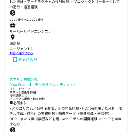
した設計・アーキテクチャの検討経験 ・プロジェクトリーダーとして
の進行・推進経験
650
万円〜
1,000
万円
サーバーサイドエンジニア
東京都
エージェントに
お問い合わせする
お気に入り
スマサテ株式会社
Data Scientist（データサイエンティスト）
リモートワーク
モダンな技術を採用
技術試験なし
フレックス出勤・時差出勤
■必須条件
• アルゴリズム／各種予測モデルの開発経験 • Pythonを用いた分析・モ
デル作成 • 可視化の実務経験 • 画像データ（画像認識・分類等）、
OCR、または機械学習などを用いたAIモデルの開発経験 ※1つでも該当
する方