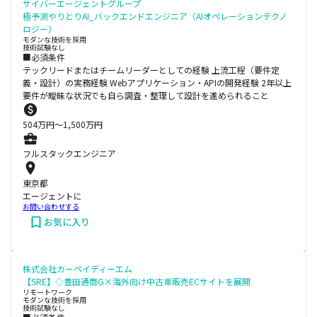
サイバーエージェントグループ
極予測やりとりAI_バックエンドエンジニア（AIオペレーションテクノ
ロジー）
モダンな技術を採用
技術試験なし
■必須条件
テックリードまたはチームリーダーとしての経験 上流工程（要件定
義・設計）の実務経験 Webアプリケーション・APIの開発経験 2年以上
要件が曖昧な状況でも自ら調査・整理して設計を進められること
504
万円〜
1,500
万円
フルスタックエンジニア
東京都
エージェントに
お問い合わせする
お気に入り
株式会社カーペイディーエム
【SRE】◇豊田通商G×海外向け中古車販売ECサイトを展開
リモートワーク
モダンな技術を採用
技術試験なし