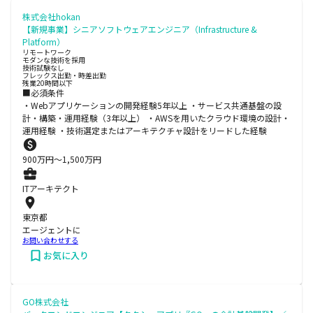
株式会社hokan
【新規事業】シニアソフトウェアエンジニア（Infrastructure &
Platform）
リモートワーク
モダンな技術を採用
技術試験なし
フレックス出勤・時差出勤
残業20時間以下
■必須条件
・Webアプリケーションの開発経験5年以上 ・サービス共通基盤の設
計・構築・運用経験（3年以上） ・AWSを用いたクラウド環境の設計・
運用経験 ・技術選定またはアーキテクチャ設計をリードした経験
900
万円〜
1,500
万円
ITアーキテクト
東京都
エージェントに
お問い合わせする
お気に入り
GO株式会社