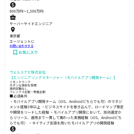
800
万円〜
1,500
万円
サーバーサイドエンジニア
東京都
エージェントに
お問い合わせする
お気に入り
ウェルスナビ株式会社
【エンジニアリングマネージャー（モバイルアプリ開発チーム）】
リモートワーク
モダンな技術を採用
技術試験なし
フレックス出勤・時差出勤
■必須条件
・モバイルアプリ開発チーム（iOS、Androidどちらでも可）のマネジ
メント経験3年以上 ・ビジネスサイドを巻き込んで、ロードマップ策定
や開発をリードした経験 ・モバイルアプリ開発において、技術選定か
らリリース、運用まで一貫して携わった実務経験（iOS、Androidどち
らでも可） ・ネイティブ言語を用いたモバイルアプリの開発経験