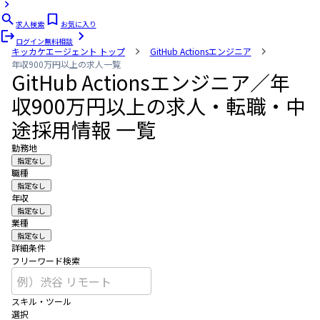
求人検索
お気に入り
ログイン
無料相談
キッカケエージェント
トップ
GitHub Actionsエンジニア
年収900万円以上の求人一覧
GitHub Actionsエンジニア／年
収900万円以上の求人・転職・中
途採用情報 一覧
勤務地
指定なし
職種
指定なし
年収
指定なし
業種
指定なし
詳細条件
フリーワード検索
スキル・ツール
選択