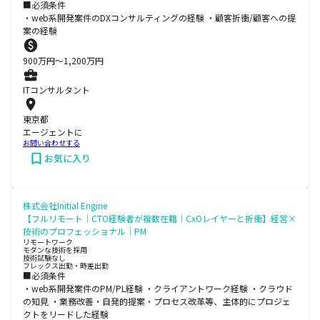
■必須条件
・web系開発案件のDXコンサルティングの経験 ・顧客折衝/顧客への提
案の経験
900
万円〜
1,200
万円
ITコンサルタント
東京都
エージェントに
お問い合わせする
お気に入り
株式会社Initial Engine
【フルリモート｜CTO経験者が複数在籍｜CxOレイヤーと折衝】経営×
技術のプロフェッショナル｜PM
リモートワーク
モダンな技術を採用
技術試験なし
フレックス出勤・時差出勤
■必須条件
・web系開発案件のPM/PL経験 ・クライアントワーク経験 ・クラウド
の知見 ・業務改善・自発的提案・プロセス改革等、主体的にプロジェ
クトをリードした経験