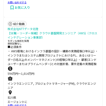
お問い合わせする
お気に入り
紹介動画
株式会社NTTデータ北陸
【SE職・リーダー候補】クラウド基盤開発エンジニア（AWS)（クロス
インテグレーション事業部）
モダンな技術を採用
技術試験なし
■必須条件
・ AWS環境におけるインフラ基盤の設計・構築の実務経験(3年以上) ・
インフラまたはシステム開発プロジェクトにおけるPL、あるいはリー
ダー(5名以上のメンバーマネジメント)の経験(2年以上) ・ 顧客(エンド
ユーザーまたはプライムベンダー)との対面折衝、要件定義の実務経験
594
万円〜
1,014
万円
インフラエンジニア, プロジェクトマネージャー(PM), クラウドエンジ
ニア
石川県
エージェントに
お問い合わせする