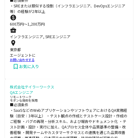
■必須条件
・SREまたは類似する役割（インフラエンジニア、DevOpsエンジニア
等）の経験が2年以上
600
万円〜
1,200
万円
インフラエンジニア, SREエンジニア
東京都
エージェントに
お問い合わせする
お気に入り
株式会社テイラーワークス
QAエンジニア
リモートワーク
モダンな技術を採用
■必須条件
・SaaSなどのWebアプリケーションやソフトウェアにおけるQA実務経
験（目安：3年以上） ・テスト観点の作成とテストケース設計・作成の
ご経験 ・バグの再現・分析スキル、および報告やドキュメント化 ・テ
スト計画・設計・実行に加え、QAプロセス全体や品質基準の整備・改
善経験 ・開発チームやカスタマーサクセスとの連携を通じた品質改善
の提案・推進経験 ・日本語での仕様調整・技術的議論が可能な方