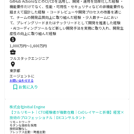
GitHub ActionsなどのCI/CDを活用し、開発・運用を効率化した経験 ・
機能要件だけでなく、性能・可用性・セキュリティなどの非機能要件も
踏まえて設計した経験 ・コードレビューや開発プロセスの改善を通じ
て、チームの開発品質向上に取り組んだ経験 ・少人数チームにおい
て、プレイングリードまたはテックリードとして開発を推進した経験
・AIコーディングツールなど新しい開発手法を実務に取り入れ、開発生
産性の向上に取り組んだ経験
1,000
万円〜
1,600
万円
フルスタックエンジニア
東京都
エージェントに
お問い合わせする
お気に入り
株式会社Initial Engine
【フルリモート｜CTO経験者が複数在籍｜CxOレイヤーと折衝】経営×
技術のプロフェッショナル｜DXコンサルタント
リモートワーク
モダンな技術を採用
技術試験なし
フレックス出勤・時差出勤