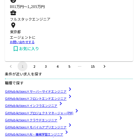
801
万円〜
1,205
万円
フルスタックエンジニア
東京都
エージェントに
お問い合わせする
お気に入り
1
2
3
4
5
…
15
条件が近い求人を探す
職種で探す
GitHub Actions×サーバーサイドエンジニア
GitHub Actions×フロントエンドエンジニア
GitHub Actions×インフラエンジニア
GitHub Actions×プロジェクトマネージャー(PM)
GitHub Actions×クラウドエンジニア
GitHub Actions×モバイルアプリエンジニア
GitHub Actions×AI・機械学習エンジニア