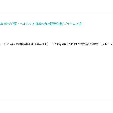
モ率95%/介護・ヘルスケア領域の自社開発企業/プライム上場
ミング言語での開発経験（4年以上） ・Ruby on RailsやLaravelなどのWEB