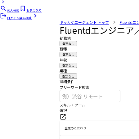
求人検索
お気に入り
ログイン
無料相談
キッカケエージェント
トップ
Fluentd
Fluentdエンジ
勤務地
指定なし
職種
指定なし
年収
指定なし
業種
指定なし
詳細条件
フリーワード検索
スキル・ツール
選択
企業のこだわり