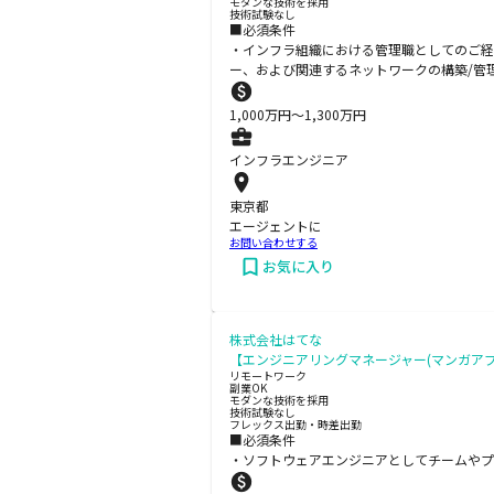
モダンな技術を採用
技術試験なし
■必須条件
・インフラ組織における管理職としてのご経験（評
ー、および関連するネットワークの構築/管
1,000
万円〜
1,300
万円
インフラエンジニア
東京都
エージェントに
お問い合わせする
お気に入り
株式会社はてな
【エンジニアリングマネージャー(マンガア
リモートワーク
副業OK
モダンな技術を採用
技術試験なし
フレックス出勤・時差出勤
■必須条件
・ソフトウェアエンジニアとしてチームやプ