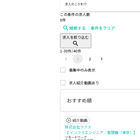
求人のこだわり
この条件の求人数
0
件
検索する
条件をクリア
求人を絞り込む
1
-
30
件/
40
件
1
2
募集中のみ表示
求人紹介動画あり
紹介動画
株式会社ラクス
【 インフラエンジニア／管理職（東京）】
リモートワーク