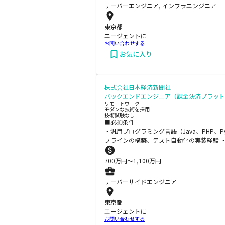
サーバーエンジニア, インフラエンジニア
東京都
エージェントに
お問い合わせする
お気に入り
株式会社日本経済新聞社
バックエンドエンジニア（課金決済プラット
リモートワーク
モダンな技術を採用
技術試験なし
■必須条件
・汎用プログラミング言語（Java、PHP、Py
プラインの構築、テスト自動化の実装経験 
700
万円〜
1,100
万円
サーバーサイドエンジニア
東京都
エージェントに
お問い合わせする