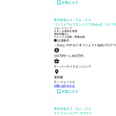
お気に入り
株式会社エス・エム・エス
【ソフトウェアエンジニア(Ruby)】フルリ
リモートワーク
モダンな技術を採用
技術試験なし
フレックス出勤・時差出勤
■必須条件
・Ruby, PHPなどオブジェクト指向プログラ
500
万円〜
1,400
万円
サーバーサイドエンジニア
東京都
エージェントに
お問い合わせする
お気に入り
株式会社エス・エム・エス
テックリード/アーキテクト