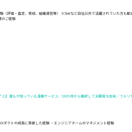
価・査定、育成、組織運営等） ※SIerなど自社以外で活躍されていた方も歓迎。 ・Li
理のご経験
プリ)】誰もが知っている漫画サービス／2005年から継続して決算賞与支給／フル
ロダクトの成長に貢献した経験 ・エンジニアチームのマネジメント経験