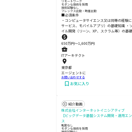
リモートワーク
モダンな技術を採用
技術試験なし
フレックス出勤・時差出勤
■必須条件
・コンピュータサイエンス又は同等の経験に値
サービス、モバイルアプリ）の基礎知識 ・ソ
イル開発（リーン、XP、スクラム等）の基
650
万円〜
1,600
万円
ITアーキテクト
東京都
エージェントに
お問い合わせする
お気に入り
紹介動画
株式会社インターネットイニシアティブ
【ビッグデータ基盤システム開発・運用エ
ス
転勤なし
モダンな技術を採用
技術試験なし