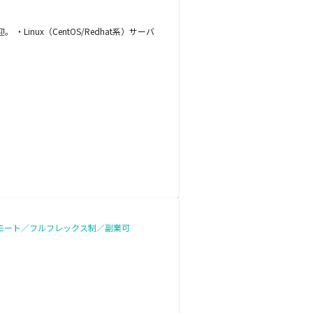
nux（CentOS/Redhat系）サーバ
リモート／フルフレックス制／副業可