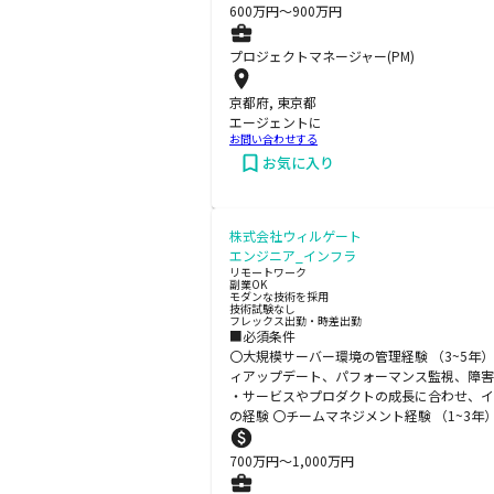
600
万円〜
900
万円
プロジェクトマネージャー(PM)
京都府, 東京都
エージェントに
お問い合わせする
お気に入り
株式会社ウィルゲート
エンジニア_インフラ
リモートワーク
副業OK
モダンな技術を採用
技術試験なし
フレックス出勤・時差出勤
■必須条件
〇大規模サーバー環境の管理経験 （3~5年
ィアップデート、パフォーマンス監視、障害対
・サービスやプロダクトの成長に合わせ、イ
の経験 〇チームマネジメント経験 （1~3
700
万円〜
1,000
万円