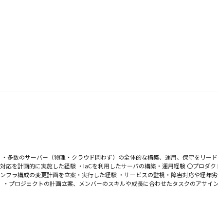
） ・多数のサーバー（物理・クラウド問わず）の全体的な構築、運用、保守をリード
応を計画的に実施した経験 ・IaCを利用したサーバの構築・運用経験 〇プロダクト
ンフラ構成の変更計画を立案・実行した経験 ・サービスの監視・障害対応や経年
年） ・プロジェクトの計画立案、メンバーのスキルや成長に合わせたタスクのアサイ