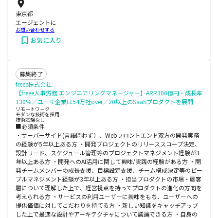
東京都
エージェントに
お問い合わせする
お気に入り
募集終了
freee株式会社
【freee人事労務 エンジニアリングマネージャー】ARR300億円・成長率
130％／ユーザ企業は54万社over／20以上のSaaSプロダクトを展開
リモートワーク
モダンな技術を採用
技術試験なし
■必須条件
・サーバーサイド(言語問わず）、Webフロントエンド双方の開発実務
の経験が5年以上ある方 ・開発プロジェクトのリリーススコープ決定、
設計リード、スケジュール管理等のプロジェクトマネジメント経験が3
年以上ある方 ・開発へのAI活用に関して興味/実践の経験がある方 ・開
発チームメンバーの成長支援、目標設定支援、チーム構成決定等のピー
プルマネジメント経験が3年以上ある方 ・担当プロダクトの市場・顧客
層について理解した上で、経営視点を持ってプロダクトの進化の方向を
考えられる方 ・サービスの利用ユーザーに興味をもち、ユーザーへの
提供価値に対してこだわりを持てる方 ・新しい知識をキャッチアップ
した上で最適な設計やアーキテクチャについて議論できる方 ・自身の