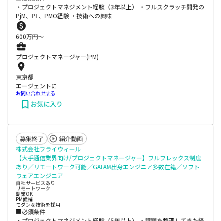
・プロジェクトマネジメント経験（3年以上） ・フルスクラッチ開発の
PjM、PL、PMO経験 ・技術への興味
600
万円〜
プロジェクトマネージャー(PM)
東京都
エージェントに
お問い合わせする
お気に入り
募集終了
紹介動画
株式会社フライウィール
【大手通信業界向け/プロジェクトマネージャー】フルフレックス制度
あり／リモートワーク可能／GAFAM出身エンジニア多数在籍／ソフト
ウェアエンジニア
自社サービスあり
リモートワーク
副業OK
PM候補
モダンな技術を採用
■必須条件
・プロジェクトマネジメント経験（5年以上） ・課題を整理してきた経