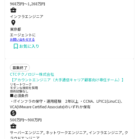
968
万円〜
1,268
万円
インフラエンジニア
東京都
エージェントに
お問い合わせする
お気に入り
募集終了
CTCテクノロジー株式会社
【アカウントエンジニア（大手通信キャリア顧客向け専任チーム）】
リモートワーク
モダンな技術を採用
技術試験なし
■必須条件
・ITインフラの保守・運用経験 2年以上 ・CCNA、LPIC1(LinuC1)、
VCA(VMware Certified Associate)のいずれか保有
500
万円〜
900
万円
サーバーエンジニア, ネットワークエンジニア, インフラエンジニア, ク
ラウドエンジニア