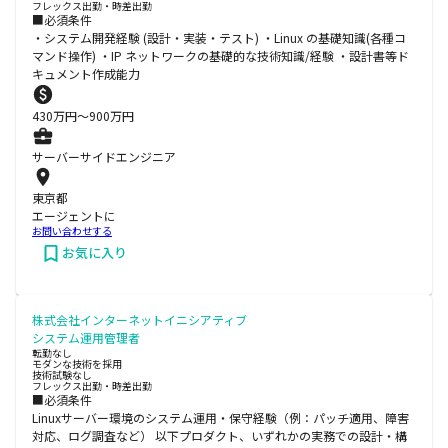
フレックス出勤・時差出勤
■必須条件
・システム開発経験 (設計・実装・テスト) ・Linux の基礎知識(各種コ
マンド操作) ・IP ネットワークの基礎的な技術知識/経験 ・設計書等ド
キュメント作成能力
430
万円〜
900
万円
サーバーサイドエンジニア
東京都
エージェントに
お問い合わせする
お気に入り
株式会社インターネットイニシアティブ
システム運用管理者
転勤なし
モダンな技術を採用
技術試験なし
フレックス出勤・時差出勤
■必須条件
Linuxサーバー環境のシステム運用・保守経験（例：パッチ適用、障害
対応、ログ調査など） 以下プロダクト、いずれかの実務での設計・構