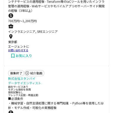
ンテナサービスの運用経験 - Terraform等のIaCツールを用いたインフラ
管理の運用経験 - Webサービスやモバイルアプリのサーバーサイド開発
の経験（3年以上）
700
万円〜
1,200
万円
インフラエンジニア, SREエンジニア
東京都
エージェントに
お問い合わせする
お気に入り
募集終了
紹介動画
株式会社スタンバイ
データサイエンティスト
自社サービスあり
モダンな技術を採用
技術試験なし
フレックス出勤・時差出勤
■必須条件
・機械学習・自然言語処理に関する専門知識 ・Python等を使用した分
析・モデル作成・可視化の実務経験