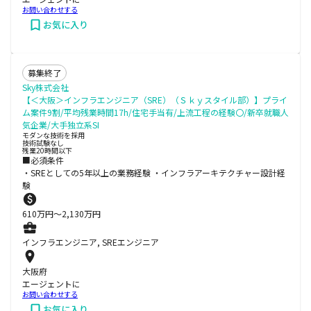
お問い合わせする
お気に入り
募集終了
Sky株式会社
【＜大阪＞インフラエンジニア（SRE）（Ｓｋｙスタイル部）】プライ
ム案件9割/平均残業時間17h/住宅手当有/上流工程の経験〇/新卒就職人
気企業/大手独立系SI
モダンな技術を採用
技術試験なし
残業20時間以下
■必須条件
・SREとしての5年以上の業務経験 ・インフラアーキテクチャー設計経
験
610
万円〜
2,130
万円
インフラエンジニア, SREエンジニア
大阪府
エージェントに
お問い合わせする
お気に入り