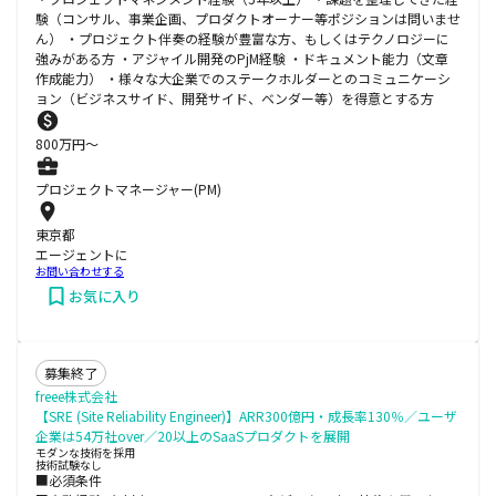
験（コンサル、事業企画、プロダクトオーナー等ポジションは問いませ
ん） ・プロジェクト伴奏の経験が豊富な方、もしくはテクノロジーに
強みがある方 ・アジャイル開発のPjM経験 ・ドキュメント能力（文章
作成能力） ・様々な大企業でのステークホルダーとのコミュニケーシ
ョン（ビジネスサイド、開発サイド、ベンダー等）を得意とする方
800
万円〜
プロジェクトマネージャー(PM)
東京都
エージェントに
お問い合わせする
お気に入り
募集終了
freee株式会社
【SRE (Site Reliability Engineer)】ARR300億円・成長率130％／ユーザ
企業は54万社over／20以上のSaaSプロダクトを展開
モダンな技術を採用
技術試験なし
■必須条件