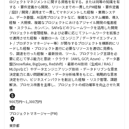
ロジェクトマネジメントに関する資格を有する。または同等の知識を有
する ・要件定義から開発、リリースまでの一貫したPM経験 ・要件定義
/ 設計 / 開発 / 運用まで一貫してマネジメントした経験 ・業務システ
ム、データ基盤、AI活用プロジェクトなど、複雑なシステム構築、導入
経験 ・大規模、複雑なプロジェクトにおけるアジャイル開発の推進経
験 ・スクラム、カンバン、SAFeなどのフレームワークを活用した開発
プロジェクトの管理経験、および必要に応じてフレームワークを拡張さ
せ適用させた経験 ・複数ロール（エンジニア / データサイエンティス
ト / プロダクトマネージャー等）が関与するプロジェクトを横断的にリ
ードした経験 ・プロジェクト進行に必要なリソースを適切に見積も
り、調達を行った経験 ・最新技術、ツール、プログラミング言語を必
要に応じて学ぶ能力と意欲 ・クラウド（AWS, GCP, Azure）、データ基
盤(Snowflake, BigQuery, Redshift) ・最新のAI技術（生成AI / RAG /
MLOpsなど）やデータエンジニアリング技術 ・データドリブンな意思
決定能力と高い問題解決力 ・データ分析結果をもとに、戦略的な意思
決定を行い、ビジネスインパクトを創出した経験 ・リスク管理、課題
解決、プロセス改善を主導し、プロジェクトの成功確率を向上させた実
績
900
万円〜
1,300
万円
プロジェクトマネージャー(PM)
東京都