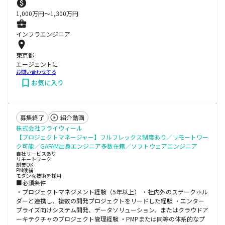
1,000
万円〜
1,300
万円
インフラエンジニア
東京都
エージェントに
お問い合わせする
お気に入り
募集終了
紹介動画
株式会社フライウィール
【プロジェクトマネージャー】フルフレックス制度あり／リモートワー
ク可能／GAFAM出身エンジニア多数在籍／ソフトウェアエンジニア
自社サービスあり
リモートワーク
副業OK
PM候補
モダンな技術を採用
■必須条件
・プロジェクトマネジメント経験（5年以上） ・社内外のステークホル
ダーと連携し、複数の開発プロジェクトをリードした経験 ・エンター
プライズ向けシステム開発、データソリューション、またはクラウドア
ーキテクチャのプロジェクト管理経験 ・PMPまたは同等の体系的なプ