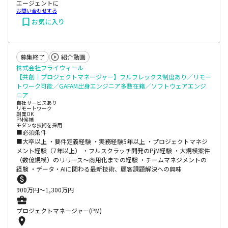
エージェントに
お問い合わせする
お気に入り
募集終了
紹介動画
株式会社フライウィール
【共創｜プロジェクトマネージャー】フルフレックス制度あり／リモー
トワーク可能／GAFAM出身エンジニア多数在籍／ソフトウェアエンジ
ニア
自社サービスあり
リモートワーク
副業OK
PM候補
モダンな技術を採用
■必須条件
■大卒以上 ・要件定義経験 ・実務経験5年以上 ・プロジェクトマネジ
メント経験（7年以上） ・フルスクラッチ開発のPjM経験 ・大規模案件
（数億規模）のリリース～商用化までの経験 ・チームマネジメントの
経験 ・データ・AIに関わる最新技術、顧客課題解決への興味
900
万円〜
1,300
万円
プロジェクトマネージャー(PM)