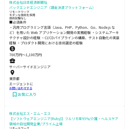
株式会社日本経済新聞社
バックエンドエンジニア（課金決済プラットフォーム）
リモートワーク
モダンな技術を採用
技術試験なし
■必須条件
・汎用プログラミング言語（Java、PHP、Python、Go、Node.js な
ど）を用いた Web アプリケーション開発の実務経験 ・システムアーキ
テクチャ設計の経験 ・CI/CDパイプラインの構築、テスト自動化の実装
経験 ・プロダクト開発における技術選定の経験
700
万円〜
1,100
万円
サーバーサイドエンジニア
東京都
エージェントに
お問い合わせする
お気に入り
株式会社エス・エム・エス
【ソフトウェアエンジニア(Ruby)】フルリモ率95%/介護・ヘルスケア
領域の自社開発企業/プライム上場
リモートワーク