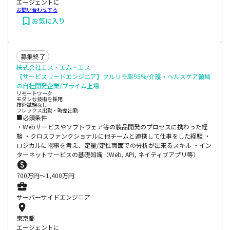
エージェントに
お問い合わせする
お気に入り
募集終了
株式会社エス・エム・エス
【サービスリードエンジニア】フルリモ率95%/介護・ヘルスケア領域
の自社開発企業/プライム上場
リモートワーク
モダンな技術を採用
技術試験なし
フレックス出勤・時差出勤
■必須条件
・Webサービスやソフトウェア等の製品開発のプロセスに携わった経
験 ・クロスファンクショナルに他チームと連携して仕事をした経験 ・
ロジカルに物事を考え、定量/定性両面での分析が出来るスキル ・イン
ターネットサービスの基礎知識（Web, API, ネイティブアプリ等）
700
万円〜
1,400
万円
サーバーサイドエンジニア
東京都
エージェントに