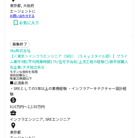
東京都, 大阪府
エージェントに
お問い合わせする
お気に入り
募集終了
Sky株式会社
【＜東京＞インフラエンジニア（SRE）（Ｓｋｙスタイル部）】プライ
ム案件9割/平均残業時間17h/住宅手当有/上流工程の経験〇/新卒就職人
気企業/大手独立系SI
モダンな技術を採用
技術試験なし
残業20時間以下
■必須条件
・SREとしての5年以上の業務経験 ・インフラアーキテクチャー設計経
験
610
万円〜
2,130
万円
インフラエンジニア, SREエンジニア
東京都
エージェントに