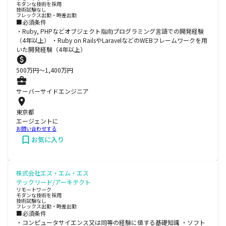
モダンな技術を採用
技術試験なし
フレックス出勤・時差出勤
■必須条件
・Ruby, PHPなどオブジェクト指向プログラミング言語での開発経験
（4年以上） ・Ruby on RailsやLaravelなどのWEBフレームワークを用
いた開発経験（4年以上）
500
万円〜
1,400
万円
サーバーサイドエンジニア
東京都
エージェントに
お問い合わせする
お気に入り
株式会社エス・エム・エス
テックリード/アーキテクト
リモートワーク
モダンな技術を採用
技術試験なし
フレックス出勤・時差出勤
■必須条件
・コンピュータサイエンス又は同等の経験に値する基礎知識 ・ソフト