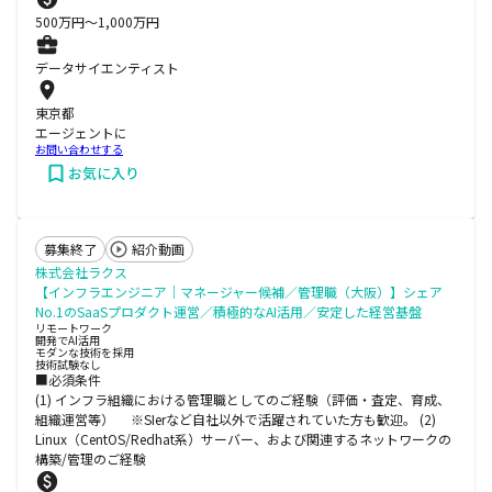
500
万円〜
1,000
万円
データサイエンティスト
東京都
エージェントに
お問い合わせする
お気に入り
募集終了
紹介動画
株式会社ラクス
【インフラエンジニア｜マネージャー候補／管理職（大阪）】シェア
No.1のSaaSプロダクト運営／積極的なAI活用／安定した経営基盤
リモートワーク
開発でAI活用
モダンな技術を採用
技術試験なし
■必須条件
(1) インフラ組織における管理職としてのご経験（評価・査定、育成、
組織運営等） ※SIerなど自社以外で活躍されていた方も歓迎。 (2)
Linux（CentOS/Redhat系）サーバー、および関連するネットワークの
構築/管理のご経験