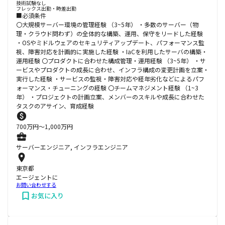
技術試験なし
フレックス出勤・時差出勤
■必須条件
〇大規模サーバー環境の管理経験 （3~5年） ・多数のサーバー（物
理・クラウド問わず）の全体的な構築、運用、保守をリードした経験
・OSやミドルウェアのセキュリティアップデート、パフォーマンス監
視、障害対応を計画的に実施した経験 ・IaCを利用したサーバの構築・
運用経験 〇プロダクトに合わせた構成管理・運用経験 （3~5年） ・サ
ービスやプロダクトの成長に合わせ、インフラ構成の変更計画を立案・
実行した経験 ・サービスの監視・障害対応や経年劣化などによるパフ
ォーマンス・チューニングの経験 〇チームマネジメント経験 （1~3
年） ・プロジェクトの計画立案、メンバーのスキルや成長に合わせた
タスクのアサイン、育成経験
700
万円〜
1,000
万円
サーバーエンジニア, インフラエンジニア
東京都
エージェントに
お問い合わせする
お気に入り