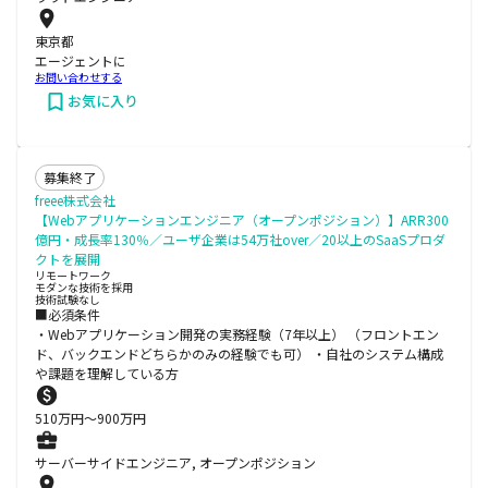
東京都
エージェントに
お問い合わせする
お気に入り
募集終了
freee株式会社
【Webアプリケーションエンジニア（オープンポジション）】ARR300
億円・成長率130％／ユーザ企業は54万社over／20以上のSaaSプロダ
クトを展開
リモートワーク
モダンな技術を採用
技術試験なし
■必須条件
・Webアプリケーション開発の実務経験（7年以上） （フロントエン
ド、バックエンドどちらかのみの経験でも可） ・自社のシステム構成
や課題を理解している方
510
万円〜
900
万円
サーバーサイドエンジニア, オープンポジション