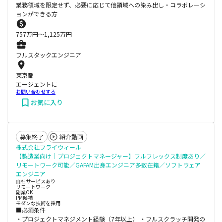
業務領域を限定せず、必要に応じて他領域への染み出し・コラボレーシ
ョンができる方
757
万円〜
1,125
万円
フルスタックエンジニア
東京都
エージェントに
お問い合わせする
お気に入り
募集終了
紹介動画
株式会社フライウィール
【製造業向け｜プロジェクトマネージャー】フルフレックス制度あり／
リモートワーク可能／GAFAM出身エンジニア多数在籍／ソフトウェア
エンジニア
自社サービスあり
リモートワーク
副業OK
PM候補
モダンな技術を採用
■必須条件
・プロジェクトマネジメント経験（7年以上） ・フルスクラッチ開発の