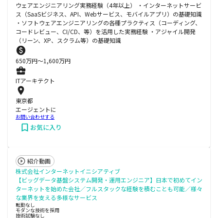
ウェアエンジニアリング実務経験（4年以上） ・インターネットサービ
ス（SaaSビジネス、API、Webサービス、モバイルアプリ）の基礎知識
・ソフトウェアエンジニアリングの各種プラクティス（コーディング、
コードレビュー、CI/CD、等）を活用した実務経験 ・アジャイル開発
（リーン、XP、スクラム等）の基礎知識
650
万円〜
1,600
万円
ITアーキテクト
東京都
エージェントに
お問い合わせする
お気に入り
紹介動画
株式会社インターネットイニシアティブ
【ビッグデータ基盤システム開発・運用エンジニア】日本で初めてイン
ターネットを始めた会社／フルスタックな経験を積むことも可能／様々
な業界を支える多様なサービス
転勤なし
モダンな技術を採用
技術試験なし