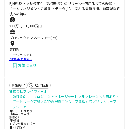
PjM経験 ・大規模案件（数億規模）のリリース～商用化までの経験 ・
チームマネジメントの経験 ・データ / AIに関わる最新技術、顧客課題解
決への興味
900
万円〜
1,300
万円
プロジェクトマネージャー(PM)
東京都
エージェントに
お問い合わせする
お気に入り
募集終了
紹介動画
株式会社フライウィール
【製造業向け｜プロジェクトマネージャー】フルフレックス制度あり／
リモートワーク可能／GAFAM出身エンジニア多数在籍／ソフトウェア
エンジニア
自社サービスあり
リモートワーク
副業OK
PM候補
モダンな技術を採用
■必須条件