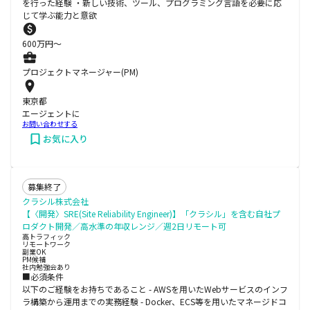
を行った経験 ・新しい技術、ツール、プログラミング言語を必要に応
じて学ぶ能力と意欲
600
万円〜
プロジェクトマネージャー(PM)
東京都
エージェントに
お問い合わせする
お気に入り
募集終了
クラシル株式会社
【〈開発〉SRE(Site Reliability Engineer)】「クラシル」を含む自社プ
ロダクト開発／高水準の年収レンジ／週2日リモート可
高トラフィック
リモートワーク
副業OK
PM候補
社内勉強会あり
■必須条件
以下のご経験をお持ちであること - AWSを用いたWebサービスのインフ
ラ構築から運用までの実務経験 - Docker、ECS等を用いたマネージドコ