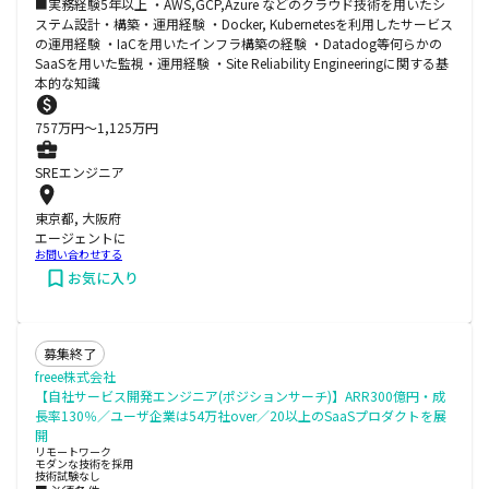
■実務経験5年以上 ・AWS,GCP,Azure などのクラウド技術を用いたシ
ステム設計・構築・運用経験 ・Docker, Kubernetesを利用したサービス
の運用経験 ・IaCを用いたインフラ構築の経験 ・Datadog等何らかの
SaaSを用いた監視・運用経験 ・Site Reliability Engineeringに関する基
本的な知識
757
万円〜
1,125
万円
SREエンジニア
東京都, 大阪府
エージェントに
お問い合わせする
お気に入り
募集終了
freee株式会社
【自社サービス開発エンジニア(ポジションサーチ)】ARR300億円・成
長率130％／ユーザ企業は54万社over／20以上のSaaSプロダクトを展
開
リモートワーク
モダンな技術を採用
技術試験なし