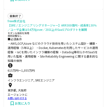
募集終了
freee株式会社
【SRE / エンジニアリングマネージャー】ARR300億円・成長率130％
／ユーザ企業は54万社over／20以上のSaaSプロダクトを展開
モダンな技術を採用
技術試験なし
■必須条件
・AWS,GCP,Azure などのクラウド技術を用いたシステム設計・構築・
運用経験（5年以上） ・Docker, Kubernetesを利用したサービスの運用
経験 ・IaCを用いたインフラ構築の経験 ・Datadog等何らかのSaaSを
用いた監視・運用経験 ・Site Reliability Engineering に関する基本的な
知識の保持
615
万円〜
1,055
万円
インフラエンジニア, SREエンジニア
東京都, 大阪府
エージェントに
お問い合わせする
お気に入り