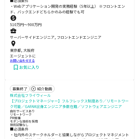
■必須条件
・Webアプリケーション開発の実務経験（5年以上） ※フロントエン
ド、バックエンドどちらかのみの経験でも可
510
万円〜
900
万円
サーバーサイドエンジニア, フロントエンドエンジニア
東京都, 大阪府
エージェントに
お問い合わせする
お気に入り
募集終了
紹介動画
株式会社フライウィール
【プロジェクトマネージャー】フルフレックス制度あり／リモートワー
ク可能／GAFAM出身エンジニア多数在籍／ソフトウェアエンジニア
自社サービスあり
リモートワーク
PM候補
モダンな技術を採用
技術試験なし
■必須条件
・社内外のステークホルダーと協業しながらプロジェクトマネジメント