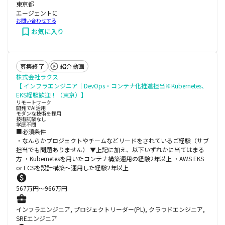
東京都
エージェントに
お問い合わせする
お気に入り
募集終了
紹介動画
株式会社ラクス
【 インフラエンジニア｜DevOps・コンテナ化推進担当※Kubernetes、
EKS経験歓迎！（東京）】
リモートワーク
開発でAI活用
モダンな技術を採用
技術試験なし
学歴不問
■必須条件
・なんらかプロジェクトやチームなどリードをされているご経験（サブ
担当でも問題ありません） ▼上記に加え、以下いずれかに当てはまる
方 ・Kubernetesを用いたコンテナ構築運用の経験2年以上 ・AWS EKS
or ECSを設計構築～運用した経験2年以上
567
万円〜
966
万円
インフラエンジニア, プロジェクトリーダー(PL), クラウドエンジニア,
SREエンジニア