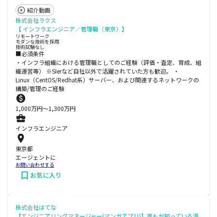
紹介動画
株式会社ラクス
【 インフラエンジニア／管理職（東京）】
リモートワーク
モダンな技術を採用
技術試験なし
■必須条件
・インフラ組織における管理職としてのご経験（評価・査定、育成、組
織運営等） ※SIerなど自社以外で活躍されていた方も歓迎。 ・
Linux（CentOS/Redhat系）サーバー、および関連するネットワークの
構築/管理のご経験
1,000
万円〜
1,300
万円
インフラエンジニア
東京都
エージェントに
お問い合わせする
お気に入り
株式会社はてな
【エンジニアリングマネージャー(マンガアプリ)】誰もが知っている漫