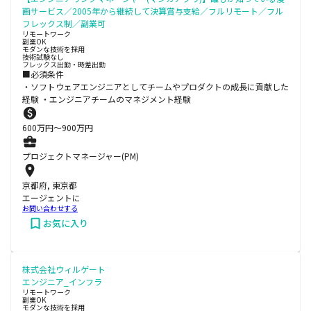
画サービス／2005年から継続して決算賞与支給／フルリモート／フル
フレックス制／副業可
リモートワーク
副業OK
モダンな技術を採用
技術試験なし
フレックス出勤・時差出勤
■必須条件
・ソフトウェアエンジニアとしてチームやプロダクトの成長に貢献した
経験 ・エンジニアチームのマネジメント経験
600
万円〜
900
万円
プロジェクトマネージャー(PM)
京都府, 東京都
エージェントに
お問い合わせする
お気に入り
株式会社ウィルゲート
エンジニア_インフラ
リモートワーク
副業OK
モダンな技術を採用