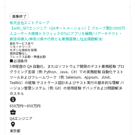
募集終了
株式会社エニトグループ
【with_SETエンジニア（QAオートメーション）】グループ累計2000万
人ユーザー大規模トラフィックのToCアプリを展開/リアーキテクト・
新技術導入/神奈川県や行政とも業務提携し社会課題解決/
自社サービスあり
リモートワーク
モダンな技術を採用
技術試験なし
フレックス出勤・時差出勤
■必須条件
5年程度の QA 自動化、またはソフトウェア開発のテスト業務経験 プロ
グラミング言語（例: Python、Java、C#）での実務経験 自動化テスト
ツールおよびフレームワーク（例: Selenium、Appium、JUnit、
TestNG）の経験 テストケース設計およびテスト実行の基本的な理解 バ
ージョン管理システム（例: Git）の使用経験 デバッグおよび問題解決
のスキル
650
万円〜
850
万円
QAエンジニア
東京都