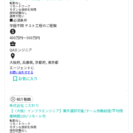
転勤なし
リモートワーク
モダンな技術を採用
技術試験なし
選考が短い
■必須条件
学歴不問 テスト工程のご経験
400
万円〜
500
万円
QAエンジニア
大阪府, 兵庫県, 京都府, 東京都
エージェントに
お問い合わせする
お気に入り
紹介動画
株式会社 こだわり
【〈大阪〉インフラエンジニア】案件選択可能/チーム参画前提/平均残
業時間10h/リモート可
転勤なし
リモートワーク
モダンな技術を採用
技術試験なし