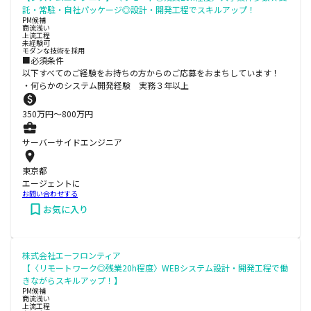
託・常駐・自社パッケージ◎設計・開発工程でスキルアップ！
PM候補
商流浅い
上流工程
未経験可
モダンな技術を採用
■必須条件
以下すべてのご経験をお持ちの方からのご応募をおまちしています！
・何らかのシステム開発経験 実務３年以上
350
万円〜
800
万円
サーバーサイドエンジニア
東京都
エージェントに
お問い合わせする
お気に入り
株式会社エーフロンティア
【〈リモートワーク◎残業20h程度〉WEBシステム設計・開発工程で働
きながらスキルアップ！】
PM候補
商流浅い
上流工程