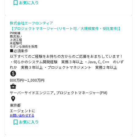
お気に入り
株式会社エーフロンティア
【プロジェクトマネージャー(リモート可／大規模案件・受託案件)】
PM候補
商流浅い
上流工程
未経験可
モダンな技術を採用
■必須条件
以下すべてのご経験をお持ちの方からのご応募をおまちしています！
・何らかのシステム開発経験 実務３年以上 ・Java, C, C++ のいず
れか 実務３年以上 ・プロジェクトマネジメント 実務２年以上
800
万円〜
1,000
万円
サーバーサイドエンジニア, プロジェクトマネージャー(PM)
東京都
エージェントに
お問い合わせする
お気に入り