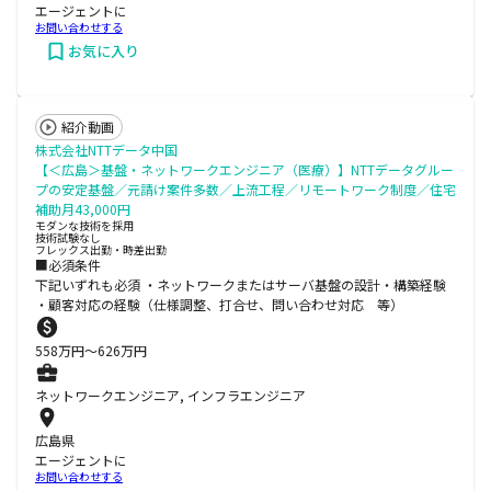
エージェントに
お問い合わせする
お気に入り
紹介動画
株式会社NTTデータ中国
【＜広島＞基盤・ネットワークエンジニア（医療）】NTTデータグルー
プの安定基盤／元請け案件多数／上流工程／リモートワーク制度／住宅
補助月43,000円
モダンな技術を採用
技術試験なし
フレックス出勤・時差出勤
■必須条件
下記いずれも必須 ・ネットワークまたはサーバ基盤の設計・構築経験
・顧客対応の経験（仕様調整、打合せ、問い合わせ対応 等）
558
万円〜
626
万円
ネットワークエンジニア, インフラエンジニア
広島県
エージェントに
お問い合わせする