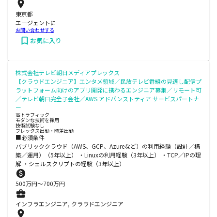
東京都
エージェントに
お問い合わせする
お気に入り
株式会社テレビ朝日メディアプレックス
【クラウドエンジニア】エンタメ領域／民放テレビ番組の見逃し配信プ
ラットフォーム向けのアプリ開発に携わるエンジニア募集／リモート可
／テレビ朝日完全子会社／AWS アドバンストティア サービスパートナ
ー
高トラフィック
モダンな技術を採用
技術試験なし
フレックス出勤・時差出勤
■必須条件
パブリッククラウド（AWS、GCP、Azureなど）の利用経験（設計／構
築／運用）（5年以上） ・Linuxの利用経験（3年以上） ・TCP／IPの理
解 ・シェルスクリプトの経験（3年以上）
500
万円〜
700
万円
インフラエンジニア, クラウドエンジニア