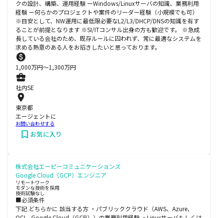
クの設計、構築、運用経験 ーWindows/Linuxサーバの知識、業務利用
経験 ー何らかのプロジェクトや案件のリーダー経験（小規模でも可）
※目安として、NW運用に最低限必要なL2/L3/DHCP/DNSの知識を有す
ることが前提となります ※SI/ITコンサル出身の方も歓迎です。 ※急成
長している会社のため、既存ルールに囚われず、常に最適なシステムを
求める熱意のある人をお招きしたいと思っております。
1,000
万円〜
1,300
万円
社内SE
東京都
エージェントに
お問い合わせする
お気に入り
株式会社エーピーコミュニケーションズ
Google Cloud（GCP）エンジニア
リモートワーク
モダンな技術を採用
技術試験なし
■必須条件
下記 どちらかに 該当する方 ・パブリッククラウド（AWS、Azure、
OCI、Google Cloud（GCP））の業務利用経験 ・Linuxサーバもしくは