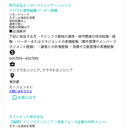
株式会社エーピーコミュニケーションズ
クラウド運用組織リーダー候補
リモートワーク
モダンな技術を採用
技術試験なし
選考が短い
残業20時間以下
■必須条件
下記に該当する方 ・ITインフラ領域の運用・保守関連の技術知識・経
験 ・リーダーまたはマネジメントの実務経験（案件管理やメンバーマ
ネジメント経験） ・顧客との折衝経験 ・見積や工数管理の実務経験
600
万円〜
800
万円
インフラエンジニア, クラウドエンジニア
東京都
エージェントに
お問い合わせする
お気に入り
エイトビット株式会社
【福岡】インフラエンジニア｜成長フェーズ企業の中核メンバー
モダンな技術を採用