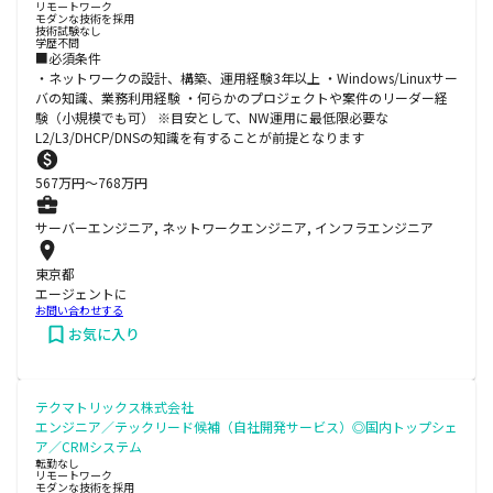
リモートワーク
モダンな技術を採用
技術試験なし
学歴不問
■必須条件
・ネットワークの設計、構築、運用経験3年以上 ・Windows/Linuxサー
バの知識、業務利用経験 ・何らかのプロジェクトや案件のリーダー経
験（小規模でも可） ※目安として、NW運用に最低限必要な
L2/L3/DHCP/DNSの知識を有することが前提となります
567
万円〜
768
万円
サーバーエンジニア, ネットワークエンジニア, インフラエンジニア
東京都
エージェントに
お問い合わせする
お気に入り
テクマトリックス株式会社
エンジニア／テックリード候補（自社開発サービス）◎国内トップシェ
ア／CRMシステム
転勤なし
リモートワーク
モダンな技術を採用