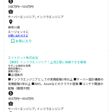
348
万円〜
504
万円
サーバーエンジニア, インフラエンジニア
神奈川県
エージェントに
お問い合わせする
お気に入り
エイトビット株式会社
【東京】インフラエンジニア｜上流工程に挑戦できる環境
モダンな技術を採用
技術試験なし
選考が短い
■必須条件
■インフラエンジニアとしての実務経験5年以上 ■サーバー設計構築の
実務経験3年以上 ■AWS、Azureなどのクラウド経験 ■コンテナ関連の
経験（種類不問）
450
万円〜
804
万円
サーバーエンジニア, インフラエンジニア