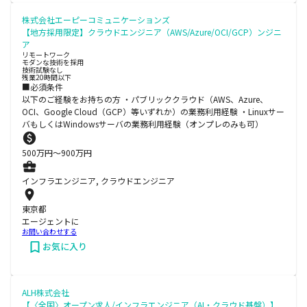
株式会社エーピーコミュニケーションズ
【地方採用限定】クラウドエンジニア（AWS/Azure/OCI/GCP）ンジニ
ア
リモートワーク
モダンな技術を採用
技術試験なし
残業20時間以下
■必須条件
以下のご経験をお持ちの方 ・パブリッククラウド（AWS、Azure、
OCI、Google Cloud（GCP）等いずれか）の業務利用経験 ・Linuxサー
バもしくはWindowsサーバの業務利用経験（オンプレのみも可）
500
万円〜
900
万円
インフラエンジニア, クラウドエンジニア
東京都
エージェントに
お問い合わせする
お気に入り
ALH株式会社
【〈全国〉オープン求人/インフラエンジニア（AI・クラウド基盤）】