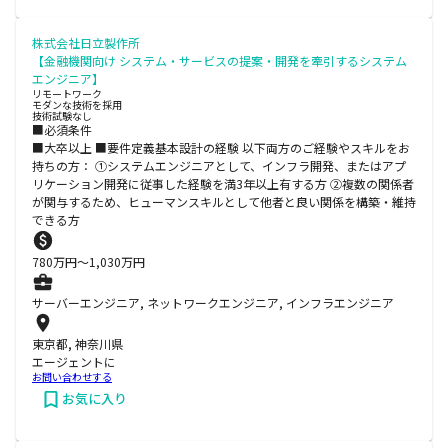
株式会社日立製作所
【金融機関向け システム・サービスの提案・開発を牽引するシステム
エンジニア】
リモートワーク
モダンな技術を採用
技術試験なし
■必須条件
■大卒以上 ■要件定義基本設計の経験 以下両方のご経験やスキルをお
持ちの方： ①システムエンジニアとして、インフラ開発、またはアプ
リケーション開発に従事した経験を満3年以上有する方 ②複数の関係者
が関与するため、ヒューマンスキルとして他者と良い関係を構築・維持
できる方
780
万円〜
1,030
万円
サーバーエンジニア, ネットワークエンジニア, インフラエンジニア
東京都, 神奈川県
エージェントに
お問い合わせする
お気に入り