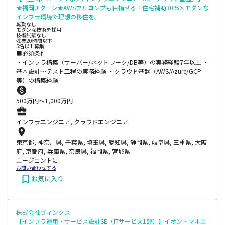
★福岡UIターン★AWSフルコンプも目指せる！住宅補助30%×モダンな
インフラ環境で理想の移住を。
転勤なし
モダンな技術を採用
技術試験なし
残業20時間以下
5名以上募集
■必須条件
・インフラ構築（サーバー/ネットワーク/DB等）の実務経験7年以上 ・
基本設計～テスト工程の実務経験 ・クラウド基盤（AWS/Azure/GCP
等）の構築経験
500
万円〜
1,000
万円
インフラエンジニア, クラウドエンジニア
東京都, 神奈川県, 千葉県, 埼玉県, 愛知県, 静岡県, 岐阜県, 三重県, 大阪
府, 京都府, 兵庫県, 奈良県, 福岡県, 宮城県
エージェントに
お問い合わせする
お気に入り
株式会社ヴィンクス
【インフラ運用・サービス設計SE（ITサービス1部）】イオン・マルエ