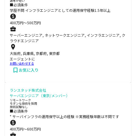
選考が短い
■必須条件
学歴不問 インフラエンジニアとしての運用保守経験1.5年以上
400
万円〜
500
万円
サーバーエンジニア, ネットワークエンジニア, インフラエンジニア, ク
ラウドエンジニア
大阪府, 兵庫県, 京都府, 東京都
エージェントに
お問い合わせする
お気に入り
ランスタッド株式会社
サーバエンジニア（東京/メンバー）
リモートワーク
モダンな技術を採用
技術試験なし
■必須条件
* サーバインフラの運用保守以上の経験 ※実務経験年数は不問です
400
万円〜
600
万円