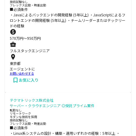
技術試験なし
フレックス出勤・時差出勤
■必須条件
・Javaによるバックエンドの開発経験 (5年以上) ・JavaScriptによるフ
ロントエンドの開発経験 (5年以上) ・チームリーダーまたはテックリー
ドの経験
570
万円〜
950
万円
フルスタックエンジニア
東京都
エージェントに
お問い合わせする
お気に入り
テクマトリックス株式会社
サーバー・クラウドエンジニア ◎受託プライム案件
転勤なし
リモートワーク
モダンな技術を採用
技術試験なし
フレックス出勤・時差出勤
■必須条件
・Linux系システムの設計・構築・運用いずれかの経験：5年以上 ・