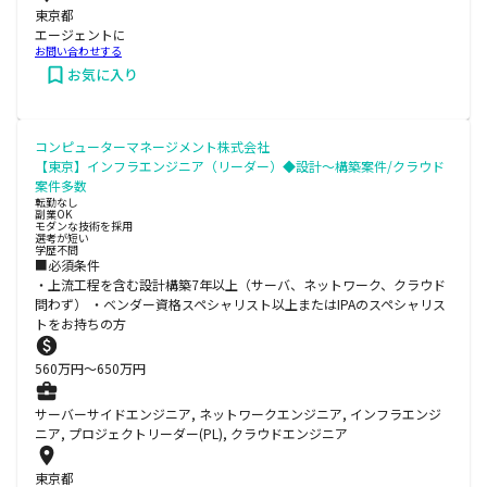
東京都
エージェントに
お問い合わせする
お気に入り
コンピューターマネージメント株式会社
【東京】インフラエンジニア（リーダー）◆設計～構築案件/クラウド
案件多数
転勤なし
副業OK
モダンな技術を採用
選考が短い
学歴不問
■必須条件
・上流工程を含む設計構築7年以上（サーバ、ネットワーク、クラウド
問わず） ・ベンダー資格スペシャリスト以上またはIPAのスペシャリス
トをお持ちの方
560
万円〜
650
万円
サーバーサイドエンジニア, ネットワークエンジニア, インフラエンジ
ニア, プロジェクトリーダー(PL), クラウドエンジニア
東京都