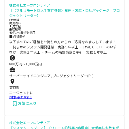
株式会社エーフロンティア
【〈フルリモート◎大手案件多数〉受託・常駐・自社パッケージ プロ
ジェクトリーダー】
PM候補
商流浅い
上流工程
未経験可
モダンな技術を採用
■必須条件
以下すべてのご経験をお持ちの方からのご応募をおまちしています！
・何らかのシステム開発経験 実務５年以上 ・Java, C, C++ のいず
れか 実務１年以上 ・チームの指針策定と牽引 実務１年以上
800
万円〜
1,000
万円
サーバーサイドエンジニア, プロジェクトリーダー(PL)
東京都
エージェントに
お問い合わせする
お気に入り
株式会社エーフロンティア
【システムエンジニア】〈リモート◎残業20h程度〉大手案件多数★受