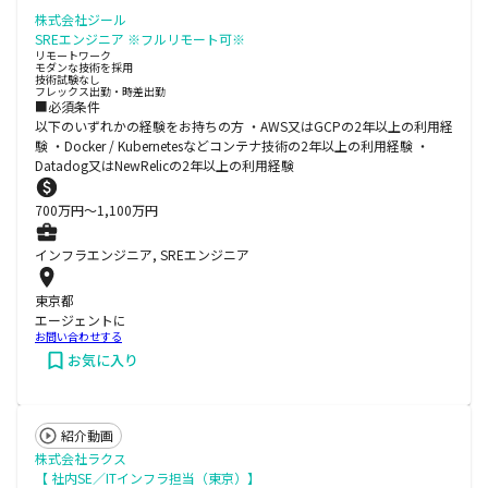
株式会社ジール
SREエンジニア ※フルリモート可※
リモートワーク
モダンな技術を採用
技術試験なし
フレックス出勤・時差出勤
■必須条件
以下のいずれかの経験をお持ちの方 ・AWS又はGCPの2年以上の利用経
験 ・Docker / Kubernetesなどコンテナ技術の2年以上の利用経験 ・
Datadog又はNewRelicの2年以上の利用経験
700
万円〜
1,100
万円
インフラエンジニア, SREエンジニア
東京都
エージェントに
お問い合わせする
お気に入り
紹介動画
株式会社ラクス
【 社内SE／ITインフラ担当（東京）】