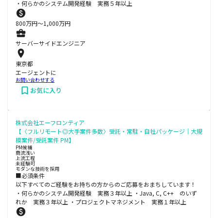
・何らかのシステム開発経験 実務５年以上
800
万円〜
1,000
万円
サーバーサイドエンジニア
東京都
エージェントに
お問い合わせする
お気に入り
株式会社エーフロンティア
【〈フルリモート◎大手案件多数〉受託・常駐・自社パッケージ｜大規
模案件/受託案件 PM】
PM候補
商流浅い
上流工程
未経験可
モダンな技術を採用
■必須条件
以下すべてのご経験をお持ちの方からのご応募をおまちしています！
・何らかのシステム開発経験 実務３年以上 ・Java, C, C++ のいず
れか 実務３年以上 ・プロジェクトマネジメント 実務１年以上