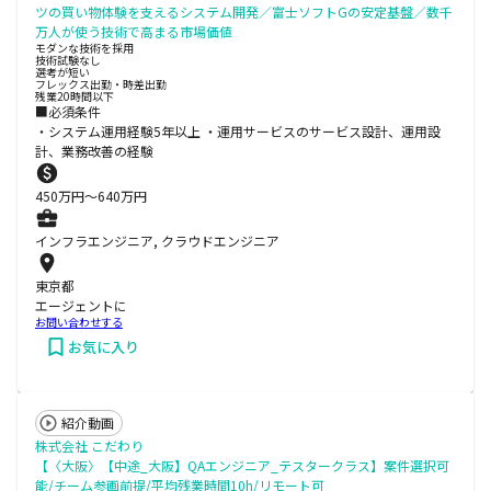
ツの買い物体験を支えるシステム開発／富士ソフトGの安定基盤／数千
万人が使う技術で高まる市場価値
モダンな技術を採用
技術試験なし
選考が短い
フレックス出勤・時差出勤
残業20時間以下
■必須条件
・システム運用経験5年以上 ・運用サービスのサービス設計、運用設
計、業務改善の経験
450
万円〜
640
万円
インフラエンジニア, クラウドエンジニア
東京都
エージェントに
お問い合わせする
お気に入り
紹介動画
株式会社 こだわり
【〈大阪〉【中途_大阪】QAエンジニア_テスタークラス】案件選択可
能/チーム参画前提/平均残業時間10h/リモート可