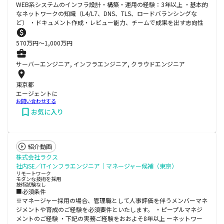
WEB系システムのインフラ設計・構築・運用の経験：3年以上 ・基本的
なネットワークの知識（L4/L7、DNS、TLS、ロードバランシングな
ど） ・ドキュメント作成・レビュー能力、チームで成果を出す志向性
570
万円〜
1,000
万円
サーバーエンジニア, インフラエンジニア, クラウドエンジニア
東京都
エージェントに
お問い合わせする
お気に入り
紹介動画
株式会社ラクス
社内SE／ITインフラエンジニア｜マネージャー候補（東京）
リモートワーク
モダンな技術を採用
技術試験なし
■必須条件
※マネージャー採用の場合、管理職として人事評価を伴うメンバーマネ
ジメントや育成のご経験を必須要件といたします。 ・ピープルマネジ
メントのご経験 ・下記の実務ご経験をおおよそ8年以上 ーネットワー