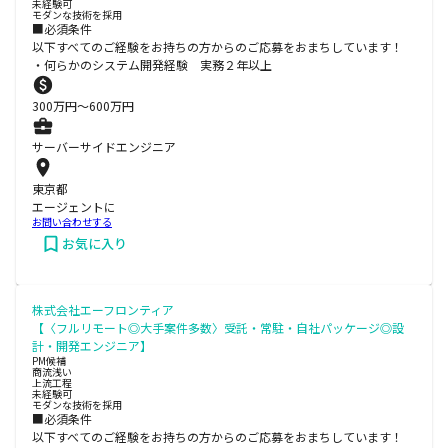
未経験可
モダンな技術を採用
■必須条件
以下すべてのご経験をお持ちの方からのご応募をおまちしています！
・何らかのシステム開発経験 実務２年以上
300
万円〜
600
万円
サーバーサイドエンジニア
東京都
エージェントに
お問い合わせする
お気に入り
株式会社エーフロンティア
【〈フルリモート◎大手案件多数〉受託・常駐・自社パッケージ◎設
計・開発エンジニア】
PM候補
商流浅い
上流工程
未経験可
モダンな技術を採用
■必須条件
以下すべてのご経験をお持ちの方からのご応募をおまちしています！