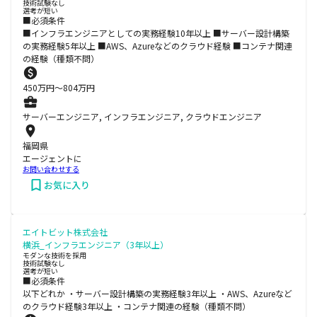
技術試験なし
選考が短い
■必須条件
■インフラエンジニアとしての実務経験10年以上 ■サーバー設計構築
の実務経験5年以上 ■AWS、Azureなどのクラウド経験 ■コンテナ関連
の経験（種類不問）
450
万円〜
804
万円
サーバーエンジニア, インフラエンジニア, クラウドエンジニア
福岡県
エージェントに
お問い合わせする
お気に入り
エイトビット株式会社
横浜_インフラエンジニア（3年以上）
モダンな技術を採用
技術試験なし
選考が短い
■必須条件
以下どれか ・サーバー設計構築の実務経験3年以上 ・AWS、Azureなど
のクラウド経験3年以上 ・コンテナ関連の経験（種類不問）