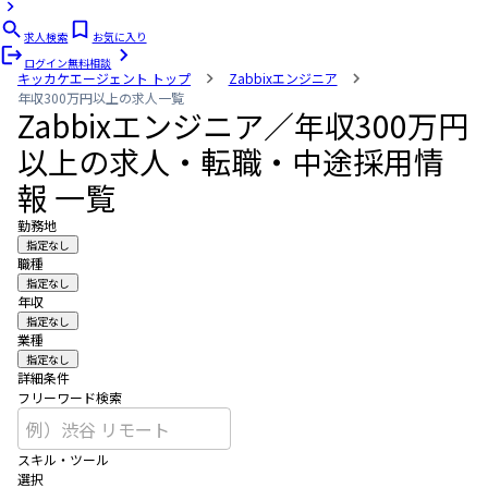
求人検索
お気に入り
ログイン
無料相談
キッカケエージェント
トップ
Zabbixエンジニア
年収300万円以上の求人一覧
Zabbixエンジニア／年収300万円
以上の求人・転職・中途採用情
報 一覧
勤務地
指定なし
職種
指定なし
年収
指定なし
業種
指定なし
詳細条件
フリーワード検索
スキル・ツール
選択