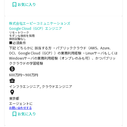
お気に入り
株式会社エーピーコミュニケーションズ
Google Cloud（GCP）エンジニア
リモートワーク
モダンな技術を採用
技術試験なし
■必須条件
下記 どちらかに 該当する方 ・パブリッククラウド（AWS、Azure、
OCI、Google Cloud（GCP））の業務利用経験 ・Linuxサーバもしくは
Windowsサーバの業務利用経験（オンプレのみも可）、かつパブリッ
ククラウドの学習経験
600
万円〜
900
万円
インフラエンジニア, クラウドエンジニア
東京都
エージェントに
お問い合わせする
お気に入り