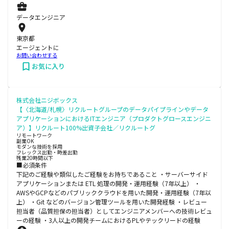
データエンジニア
東京都
エージェントに
お問い合わせする
お気に入り
株式会社ニジボックス
【〈北海道/札幌〉リクルートグループのデータパイプラインやデータ
アプリケーションにおけるITエンジニア（プロダクトグロースエンジニ
ア）】リクルート100%出資子会社／リクルートグ
リモートワーク
副業OK
モダンな技術を採用
フレックス出勤・時差出勤
残業20時間以下
■必須条件
下記のご経験や類似したご経験をお持ちであること ・サーバーサイド
アプリケーションまたは ETL 処理の開発・運用経験（7年以上） ・
AWSやGCPなどのパブリッククラウドを用いた開発・運用経験（7年以
上） ・Git などのバージョン管理ツールを用いた開発経験 ・レビュー
担当者（品質担保の担当者）としてエンジニアメンバーへの技術レビュ
ーの経験 ・3人以上の開発チームにおけるPLやテックリードの経験