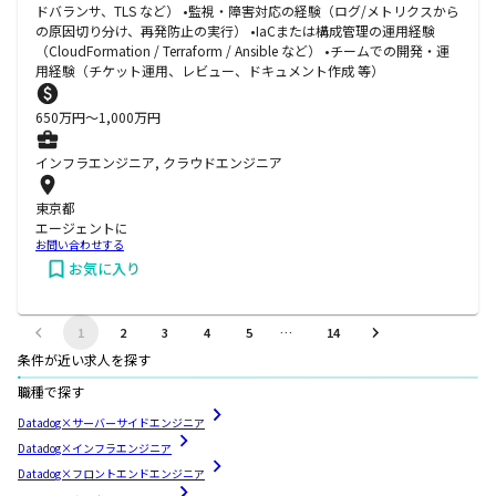
ドバランサ、TLS など） •監視・障害対応の経験（ログ/メトリクスから
の原因切り分け、再発防止の実行） •IaCまたは構成管理の運用経験
（CloudFormation / Terraform / Ansible など） •チームでの開発・運
用経験（チケット運用、レビュー、ドキュメント作成 等）
650
万円〜
1,000
万円
インフラエンジニア, クラウドエンジニア
東京都
エージェントに
お問い合わせする
お気に入り
1
2
3
4
5
…
14
条件が近い求人を探す
職種で探す
Datadog×サーバーサイドエンジニア
Datadog×インフラエンジニア
Datadog×フロントエンドエンジニア