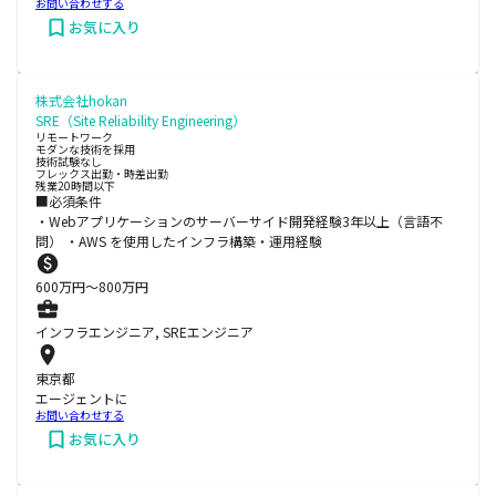
お問い合わせする
お気に入り
株式会社hokan
SRE（Site Reliability Engineering）
リモートワーク
モダンな技術を採用
技術試験なし
フレックス出勤・時差出勤
残業20時間以下
■必須条件
・Webアプリケーションのサーバーサイド開発経験3年以上（言語不
問） ・AWS を使用したインフラ構築・運用経験
600
万円〜
800
万円
インフラエンジニア, SREエンジニア
東京都
エージェントに
お問い合わせする
お気に入り