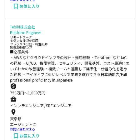
お気に入り
Tebiki株式会社
Platform Engineer
リモートワーク
モダンな技術を採用
フレックス出勤・時差出勤
残業20時間以下
■必須条件
・AWS などクラウドインフラの設計・運用経験 ・Terraform など IaC
の経験 ・CI/CD、権限管理、セキュリティ、開発基盤、コスト最適化の
いずれかの改善経験 ・複数チームと連携して標準化・仕組み化を進め
た経験 ・ネイティブに近いレベルで業務を遂行できる日本語能力/Full
professional proficiency in Japanese
750
万円〜
1,000
万円
インフラエンジニア, SREエンジニア
東京都
エージェントに
お問い合わせする
お気に入り