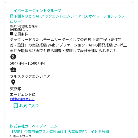
サイバーエージェントグループ
極予測やりとりAI_バックエンドエンジニア（AIオペレーションテクノ
ロジー）
モダンな技術を採用
技術試験なし
■必須条件
テックリードまたはチームリーダーとしての経験 上流工程（要件定
義・設計）の実務経験 Webアプリケーション・APIの開発経験 2年以上
要件が曖昧な状況でも自ら調査・整理して設計を進められること
504
万円〜
1,500
万円
フルスタックエンジニア
東京都
エージェントに
お問い合わせする
お気に入り
株式会社カーペイディーエム
【SRE】◇豊田通商G×海外向け中古車販売ECサイトを展開
リモートワーク