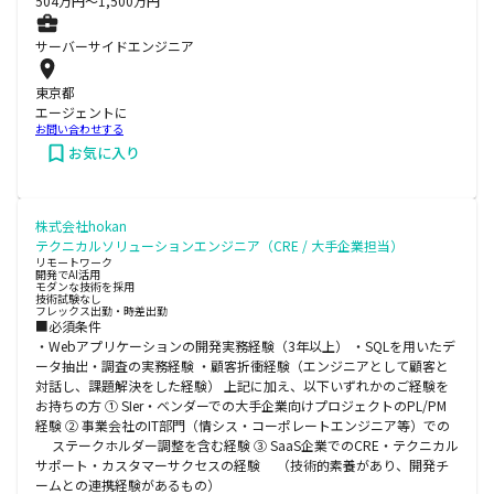
504
万円〜
1,500
万円
サーバーサイドエンジニア
東京都
エージェントに
お問い合わせする
お気に入り
株式会社hokan
テクニカルソリューションエンジニア（CRE / 大手企業担当）
リモートワーク
開発でAI活用
モダンな技術を採用
技術試験なし
フレックス出勤・時差出勤
■必須条件
・Webアプリケーションの開発実務経験（3年以上） ・SQLを用いたデ
ータ抽出・調査の実務経験 ・顧客折衝経験（エンジニアとして顧客と
対話し、課題解決をした経験） 上記に加え、以下いずれかのご経験を
お持ちの方 ① SIer・ベンダーでの大手企業向けプロジェクトのPL/PM
経験 ② 事業会社のIT部門（情シス・コーポレートエンジニア等）での
ステークホルダー調整を含む経験 ③ SaaS企業でのCRE・テクニカル
サポート・カスタマーサクセスの経験 （技術的素養があり、開発チ
ームとの連携経験があるもの）