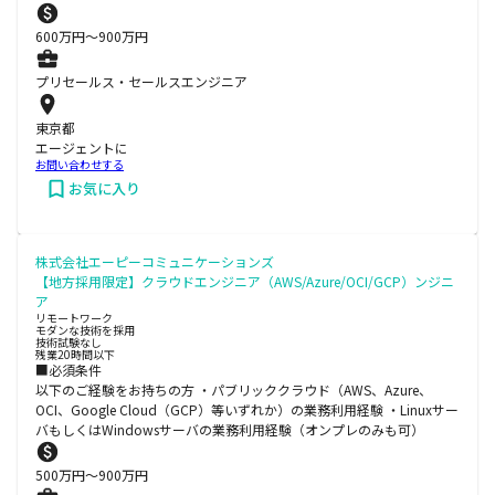
600
万円〜
900
万円
プリセールス・セールスエンジニア
東京都
エージェントに
お問い合わせする
お気に入り
株式会社エーピーコミュニケーションズ
【地方採用限定】クラウドエンジニア（AWS/Azure/OCI/GCP）ンジニ
ア
リモートワーク
モダンな技術を採用
技術試験なし
残業20時間以下
■必須条件
以下のご経験をお持ちの方 ・パブリッククラウド（AWS、Azure、
OCI、Google Cloud（GCP）等いずれか）の業務利用経験 ・Linuxサー
バもしくはWindowsサーバの業務利用経験（オンプレのみも可）
500
万円〜
900
万円