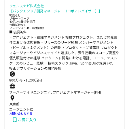
ウェルスナビ株式会社
【バックエンド / 開発マネージャー（ロボアドバイザー）】
転勤なし
リモートワーク
モダンな技術を採用
技術試験なし
フレックス出勤・時差出勤
■必須条件
・プロジェクト・組織マネジメント 複数プロジェクト、または開発案
件における進捗管理・リリースのリード経験 メンバーマネジメント
（ピープルマネジメント）の経験 ・プロダクト・品質管理 プロダクト
マネージャーやビジネスサイドと連携した、要件定義のスコープ調整や
優先順位付けの経験 バックエンド開発における設計、コード、テスト
ケースのレビュー経験 ・技術スタック Java、Spring Bootを用いた
Webアプリケーションの開発経験
800
万円〜
1,200
万円
サーバーサイドエンジニア, プロジェクトマネージャー(PM)
東京都
エージェントに
お問い合わせする
お気に入り