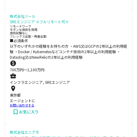
株式会社ジール
SREエンジニア ※フルリモート可※
リモートワーク
モダンな技術を採用
技術試験なし
フレックス出勤・時差出勤
■必須条件
以下のいずれかの経験をお持ちの方 ・AWS又はGCPの2年以上の利用経
験 ・Docker / Kubernetesなどコンテナ技術の2年以上の利用経験 ・
Datadog又はNewRelicの2年以上の利用経験
700
万円〜
1,100
万円
インフラエンジニア, SREエンジニア
東京都
エージェントに
お問い合わせする
お気に入り
株式会社エニグモ