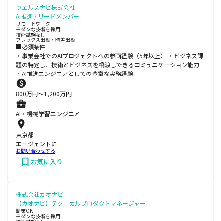
ウェルスナビ株式会社
AI推進 / リードメンバー
リモートワーク
モダンな技術を採用
技術試験なし
フレックス出勤・時差出勤
■必須条件
・事業会社でのAIプロジェクトへの参画経験（5年以上） ・ビジネス課
題の特定し、技術とビジネスを橋渡しできるコミュニケーション能力
・AI推進エンジニアとしての豊富な実務経験
800
万円〜
1,200
万円
AI・機械学習エンジニア
東京都
エージェントに
お問い合わせする
お気に入り
株式会社カオナビ
【カオナビ】テクニカルプロダクトマネージャー
副業OK
モダンな技術を採用