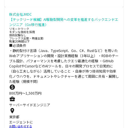
株式会社JMDC
【テックリード候補】AI駆動型開発への変革を推進するバックエンドエ
ンジニア（Go移行推進）
リモートワーク
モダンな技術を採用
技術試験なし
フレックス出勤・時差出勤
残業20時間以下
■必須条件
・静的型付け言語（Java、TypeScript、Go、C#、Rustなど）を用いた
Webアプリケーションの開発・設計実務経験（3年以上） ・RDBのテー
ブル設計、パフォーマンスを考慮したクエリ最適化の経験 ・GitHub
CopilotやCursorなどのAIツールを、日々の開発プロセスで日常的に
（自ら工夫しながら）活用していること ・自身が持つ技術知見や効率
化ノウハウを、ドキュメントやレクチャーを通じて周囲に共有・展開し
た経験（規模不問）
800
万円〜
1,500
万円
サーバーサイドエンジニア
東京都
エージェントに
お問い合わせする