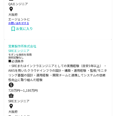
QAエンジニア
大阪府
エージェントに
お問い合わせする
お気に入り
営業製作所株式会社
SREエンジニア
モダンな技術を採用
技術試験なし
■必須条件
・SREまたはインフラエンジニアとしての実務経験（目安3年以上） ・
AWSを用いたクラウドインフラの設計・構築・運用経験 ・監視/モニタ
リング基盤の設計・運用経験 ・開発チームと連携してシステムの信頼
性向上に取り組んだ経験
720
万円〜
1,180
万円
SREエンジニア
大阪府