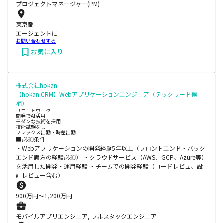
プロジェクトマネージャー(PM)
東京都
エージェントに
お問い合わせする
お気に入り
株式会社hokan
【hokan CRM】Webアプリケーションエンジニア（テックリード候
補）
リモートワーク
開発でAI活用
モダンな技術を採用
技術試験なし
フレックス出勤・時差出勤
■必須条件
・Webアプリケーションの開発経験5年以上（フロントエンド・バック
エンド両方の経験必須） ・クラウドサービス（AWS、GCP、Azure等）
を活用した開発・運用経験 ・チームでの開発経験（コードレビュ、設
計レビュー含む）
900
万円〜
1,200
万円
モバイルアプリエンジニア, フルスタックエンジニア