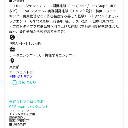
■必須条件
・LLMエージェント / ツール開発経験（LangChain / LangGraph, MCP
など） ・RAGシステムの実務開発経験（チャンク設計・検索・リラン
キング・引用管理などで回答精度を改善した経験） ・Python によるバ
ックエンド・API 開発経験（FastAPI 等。テスト設計・自動化を含む）
・プロトタイプを本番品質へ引き上げた経験（本番運用制約を踏まえた
設計、要件分解から検証までを自走）
700
万円〜
1,100
万円
データエンジニア, AI・機械学習エンジニア
東京都
エージェントに
お問い合わせする
お気に入り
株式会社フクロウラボ
GF Rewardsバックエンド
リモートワーク
モダンな技術を採用
技術試験なし
残業20時間以下
■必須条件