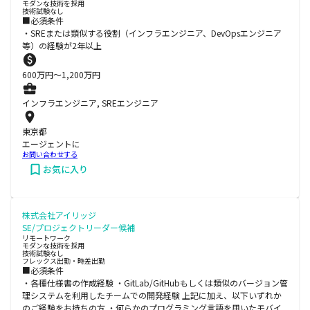
モダンな技術を採用
技術試験なし
■必須条件
・SREまたは類似する役割（インフラエンジニア、DevOpsエンジニア
等）の経験が2年以上
600
万円〜
1,200
万円
インフラエンジニア, SREエンジニア
東京都
エージェントに
お問い合わせする
お気に入り
株式会社アイリッジ
SE/プロジェクトリーダー候補
リモートワーク
モダンな技術を採用
技術試験なし
フレックス出勤・時差出勤
■必須条件
・各種仕様書の作成経験 ・GitLab/GitHubもしくは類似のバージョン管
理システムを利用したチームでの開発経験 上記に加え、以下いずれか
のご経験をお持ちの方 ・何らかのプログラミング言語を用いたモバイ