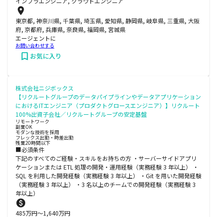
インフラエンジニア, クラウドエンジニア
東京都, 神奈川県, 千葉県, 埼玉県, 愛知県, 静岡県, 岐阜県, 三重県, 大阪
府, 京都府, 兵庫県, 奈良県, 福岡県, 宮城県
エージェントに
お問い合わせする
お気に入り
株式会社ニジボックス
【リクルートグループのデータパイプラインやデータアプリケーション
におけるITエンジニア（プロダクトグロースエンジニア）】リクルート
100%出資子会社／リクルートグループの安定基盤
リモートワーク
副業OK
モダンな技術を採用
フレックス出勤・時差出勤
残業20時間以下
■必須条件
下記のすべてのご経験・スキルをお持ちの方 ・サーバーサイドアプリ
ケーションまたは ETL 処理の開発・運用経験（実務経験 3 年以上） ・
SQL を利用した開発経験（実務経験 3 年以上） ・Git を用いた開発経験
（実務経験 3 年以上） ・3 名以上のチームでの開発経験（実務経験 3
年以上）
485
万円〜
1,640
万円