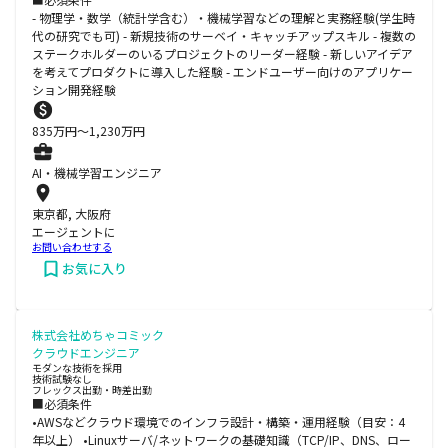
- 物理学・数学（統計学含む）・機械学習などの理解と実務経験(学生時
代の研究でも可) - 新規技術のサーベイ・キャッチアップスキル - 複数の
ステークホルダーのいるプロジェクトのリーダー経験 - 新しいアイデア
を考えてプロダクトに導入した経験 - エンドユーザー向けのアプリケー
ション開発経験
835
万円〜
1,230
万円
AI・機械学習エンジニア
東京都, 大阪府
エージェントに
お問い合わせする
お気に入り
株式会社めちゃコミック
クラウドエンジニア
モダンな技術を採用
技術試験なし
フレックス出勤・時差出勤
■必須条件
•AWSなどクラウド環境でのインフラ設計・構築・運用経験（目安：4
年以上） •Linuxサーバ/ネットワークの基礎知識（TCP/IP、DNS、ロー