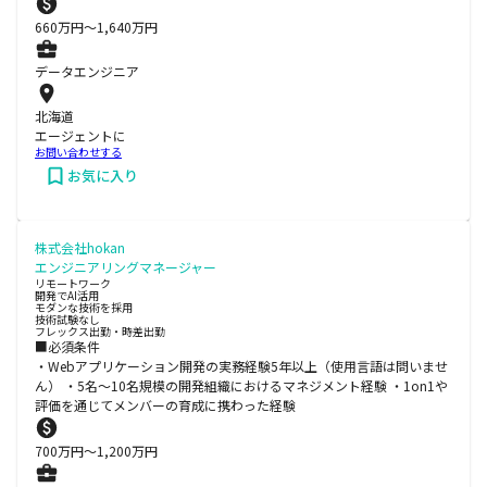
660
万円〜
1,640
万円
データエンジニア
北海道
エージェントに
お問い合わせする
お気に入り
株式会社hokan
エンジニアリングマネージャー
リモートワーク
開発でAI活用
モダンな技術を採用
技術試験なし
フレックス出勤・時差出勤
■必須条件
・Webアプリケーション開発の実務経験5年以上（使用言語は問いませ
ん） ・5名〜10名規模の開発組織におけるマネジメント経験 ・1on1や
評価を通じてメンバーの育成に携わった経験
700
万円〜
1,200
万円