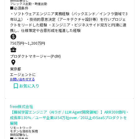
技術試験なし
フレックス出勤・時差出勤
■必須条件
・ソフトウェアエンジニア実務経験（バックエンド／インフラ領域で3
年以上） ・技術的意思決定（アーキテクチャ設計等）を行いプロジェ
クトをリードした経験 ・エンジニア・ビジネスサイド双方と円滑に連
携し、仕様策定や合意形成を推進した経験
750
万円〜
1,200
万円
プロダクトマネージャー(PdM)
東京都
エージェントに
お問い合わせする
お気に入り
freee株式会社
【機械学習エンジニア（AIラボ / LLM Agent開発領域）】ARR300億円・
成長率130％／ユーザ企業は54万社over／20以上のSaaSプロダクトを
展開
リモートワーク
モダンな技術を採用
技術試験なし
■必須条件