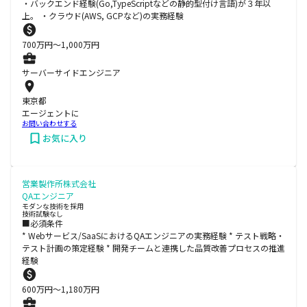
・バックエンド経験(Go,TypeScriptなどの静的型付け言語)が３年以
上。 ・クラウド(AWS, GCPなど)の実務経験
700
万円〜
1,000
万円
サーバーサイドエンジニア
東京都
エージェントに
お問い合わせする
お気に入り
営業製作所株式会社
QAエンジニア
モダンな技術を採用
技術試験なし
■必須条件
* Webサービス/SaaSにおけるQAエンジニアの実務経験 * テスト戦略・
テスト計画の策定経験 * 開発チームと連携した品質改善プロセスの推進
経験
600
万円〜
1,180
万円