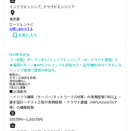
インフラエンジニア, クラウドエンジニア
東京都
エージェントに
お問い合わせする
お気に入り
ALH株式会社
【〈全国〉オープン求人/インフラエンジニア（AI・クラウド基盤）】
★福岡UIターン★AWSフルコンプも目指せる！住宅補助30%×モダンな
インフラ環境で理想の移住を。
転勤なし
モダンな技術を採用
技術試験なし
残業20時間以下
5名以上募集
■必須条件
・インフラ構築（サーバー/ネットワーク/DB等）の実務経験7年以上 ・
基本設計～テスト工程の実務経験 ・クラウド基盤（AWS/Azure/GCP
等）の構築経験
500
万円〜
1,000
万円