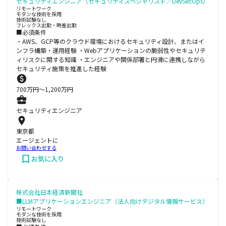
セキュリティエンジニア（セキュリティスペシャリスト／DevSecOps）
リモートワーク
モダンな技術を採用
技術試験なし
フレックス出勤・時差出勤
■必須条件
・AWS、GCP等のクラウド環境におけるセキュリティ設計、またはイ
ンフラ構築・運用経験 ・Webアプリケーションの脆弱性やセキュリテ
ィリスクに関する知識 ・エンジニアや関係部署と円滑に連携しながら
セキュリティ施策を推進した経験
700
万円〜
1,200
万円
セキュリティエンジニア
東京都
エージェントに
お問い合わせする
お気に入り
株式会社日本経済新聞社
■LLMアプリケーションエンジニア（法人向けデジタル情報サービス）
リモートワーク
モダンな技術を採用
技術試験なし