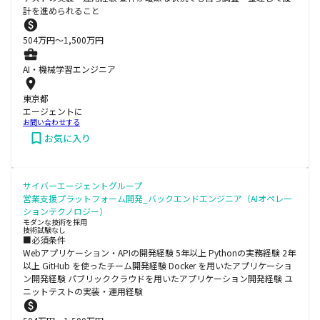
計を進められること
504
万円〜
1,500
万円
AI・機械学習エンジニア
東京都
エージェントに
お問い合わせする
お気に入り
サイバーエージェントグループ
営業支援プラットフォーム開発_バックエンドエンジニア（AIオペレー
ションテクノロジー）
モダンな技術を採用
技術試験なし
■必須条件
Webアプリケーション・APIの開発経験 5年以上 Pythonの実務経験 2年
以上 GitHub を使ったチーム開発経験 Docker を用いたアプリケーショ
ン開発経験 パブリッククラウドを用いたアプリケーション開発経験 ユ
ニットテストの実装・運用経験