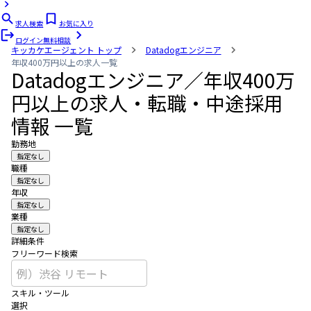
求人検索
お気に入り
ログイン
無料相談
キッカケエージェント
トップ
Datadogエンジニア
年収400万円以上の求人一覧
Datadogエンジニア／年収400万
円以上の求人・転職・中途採用
情報 一覧
勤務地
指定なし
職種
指定なし
年収
指定なし
業種
指定なし
詳細条件
フリーワード検索
スキル・ツール
選択