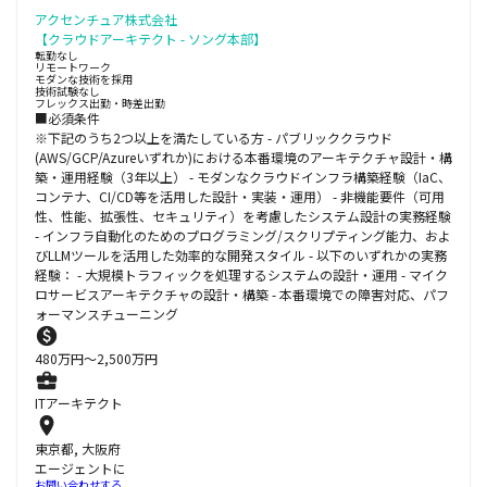
アクセンチュア株式会社
【クラウドアーキテクト - ソング本部】
転勤なし
リモートワーク
モダンな技術を採用
技術試験なし
フレックス出勤・時差出勤
■必須条件
※下記のうち2つ以上を満たしている方 - パブリッククラウド
(AWS/GCP/Azureいずれか)における本番環境のアーキテクチャ設計・構
築・運用経験（3年以上） - モダンなクラウドインフラ構築経験（IaC、
コンテナ、CI/CD等を活用した設計・実装・運用） - 非機能要件（可用
性、性能、拡張性、セキュリティ）を考慮したシステム設計の実務経験
- インフラ自動化のためのプログラミング/スクリプティング能力、およ
びLLMツールを活用した効率的な開発スタイル - 以下のいずれかの実務
経験： - 大規模トラフィックを処理するシステムの設計・運用 - マイク
ロサービスアーキテクチャの設計・構築 - 本番環境での障害対応、パフ
ォーマンスチューニング
480
万円〜
2,500
万円
ITアーキテクト
東京都, 大阪府
エージェントに
お問い合わせする