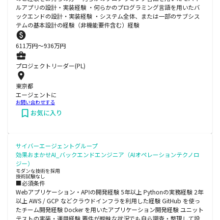
ルアプリの設計・実装経験 ・何らかのプログラミング言語を用いたバ
ックエンドの設計・実装経験 ・システム全体、または一部のサブシス
テムの基本設計の経験（非機能要件含む）経験
611
万円〜
936
万円
プロジェクトリーダー(PL)
東京都
エージェントに
お問い合わせする
お気に入り
サイバーエージェントグループ
効果おまかせAI_バックエンドエンジニア（AIオペレーションテクノロ
ジー）
モダンな技術を採用
技術試験なし
■必須条件
Webアプリケーション・APIの開発経験 5年以上 Pythonの実務経験 2年
以上 AWS / GCP などクラウドインフラを利用した経験 GitHub を使っ
たチーム開発経験 Docker を用いたアプリケーション開発経験 ユニット
テストの実装・運用経験 要件が曖昧な状況でも自ら調査・整理して設