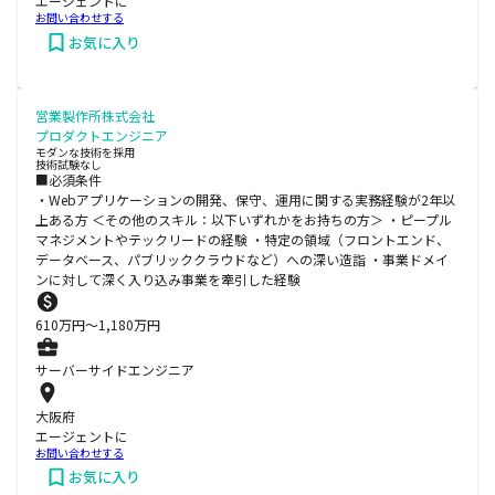
エージェントに
お問い合わせする
お気に入り
営業製作所株式会社
プロダクトエンジニア
モダンな技術を採用
技術試験なし
■必須条件
・Webアプリケーションの開発、保守、運用に関する実務経験が2年以
上ある方 ＜その他のスキル：以下いずれかをお持ちの方＞ ・ピープル
マネジメントやテックリードの経験 ・特定の領域（フロントエンド、
データベース、パブリッククラウドなど）への深い造詣 ・事業ドメイ
ンに対して深く入り込み事業を牽引した経験
610
万円〜
1,180
万円
サーバーサイドエンジニア
大阪府
エージェントに
お問い合わせする
お気に入り