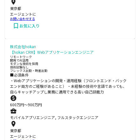
東京都
エージェントに
お問い合わせする
お気に入り
株式会社hokan
【hokan CRM】Webアプリケーションエンジニア
リモートワーク
開発でAI活用
モダンな技術を採用
技術試験なし
フレックス出勤・時差出勤
■必須条件
・Webアプリケーションの開発・運用経験（フロントエンド・バック
エンド両方のご経験があること） ・未経験の技術や言語であっても、
自らキャッチアップし業務に適用できる高い自己研磨力
600
万円〜
900
万円
モバイルアプリエンジニア, フルスタックエンジニア
東京都
エージェントに