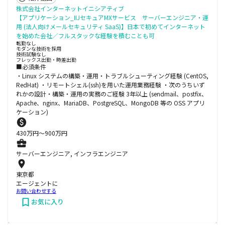
株式会社インターネットイニシアティブ
【アプリケーション_IIJセキュアMXサービス サーバーエンジニア・運
用 (法人向けメールセキュリティ SaaS)】日本で初めてインターネット
を始めた会社／フルスタックな経験を積むことも可
転勤なし
モダンな技術を採用
技術試験なし
フレックス出勤・時差出勤
■必須条件
・Linux システムの構築・運用・トラブルシューティング経験 (CentOS,
RedHat) ・リモートシェル(ssh)を用いた運用業務経験 ・次のうちいず
れかの設計・構築・運用の実務のご経験 3年以上 (sendmail、postfix、
Apache、nginx、MariaDB、PostgreSQL、MongoDB 等の OSS アプリ
ケーション)
430
万円〜
900
万円
サーバーエンジニア, インフラエンジニア
東京都
エージェントに
お問い合わせする
お気に入り