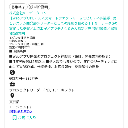
募集終了
紹介動画
株式会社NTTデータCCS
【WebアプリPL・SE＜スマートファクトリー＆モビリティ事業部 第
１システム開発部＞リーダーとしての経験を積める！】NTTデータGの
安定した基盤／上流工程／プラチナくるみん認定／在宅勤務6割／家賃
補助5万円
モダンな技術を採用
技術試験なし
フレックス出勤・時差出勤
残業20時間以下
■必須条件
■Webアプリ開発のプロジェクト経験者（設計、開発業務経験者）
■IT実務経験は5年以上 ■少人数でも良いので、案件のリーディングに
向けてWBS作成、仕様伝達、お客様報告、問題解決の経験
603
万円〜
835
万円
プロジェクトリーダー(PL), ITアーキテクト
東京都
エージェントに
お問い合わせする
お気に入り