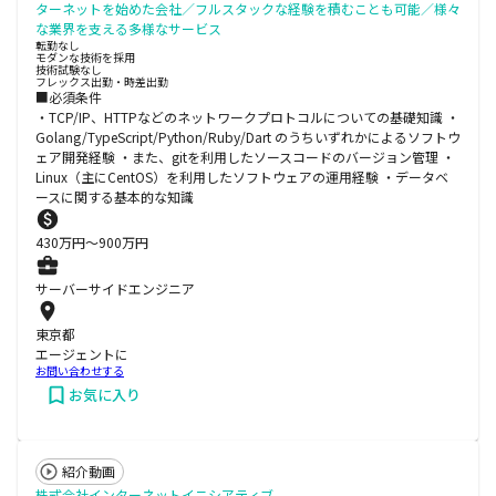
ターネットを始めた会社／フルスタックな経験を積むことも可能／様々
な業界を支える多様なサービス
転勤なし
モダンな技術を採用
技術試験なし
フレックス出勤・時差出勤
■必須条件
・TCP/IP、HTTPなどのネットワークプロトコルについての基礎知識 ・
Golang/TypeScript/Python/Ruby/Dart のうちいずれかによるソフトウ
ェア開発経験 ・また、gitを利用したソースコードのバージョン管理 ・
Linux（主にCentOS）を利用したソフトウェアの運用経験 ・データベ
ースに関する基本的な知識
430
万円〜
900
万円
サーバーサイドエンジニア
東京都
エージェントに
お問い合わせする
お気に入り
紹介動画
株式会社インターネットイニシアティブ