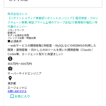
株式会社セレス
【＜ポイントメディア事業部＞ポイントエンジニア】暗号資産・ブロッ
クチェーン事業/東証プライム上場のグループ会社/少数精鋭の幅広い年
代層のメンバー
リモートワーク
副業OK
モダンな技術を採用
フレックス出勤・時差出勤
■必須条件
・webサービスの開発経験2年程度 ・MySQLなどのRDBMSの利用した
開発・運用経験 ・何かしらのAIツールを用いた開発経験（Claude /
Codex等、エージェント型だと尚望ましい）
450
万円〜
600
万円
サーバーサイドエンジニア
東京都
エージェントに
お問い合わせする
お気に入り