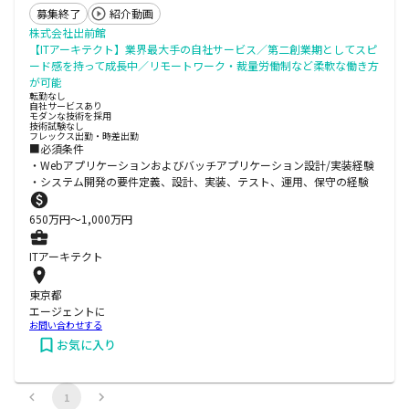
募集終了
紹介動画
株式会社出前館
【ITアーキテクト】業界最大手の自社サービス／第二創業期としてスピ
ード感を持って成長中／リモートワーク・裁量労働制など柔軟な働き方
が可能
転勤なし
自社サービスあり
モダンな技術を採用
技術試験なし
フレックス出勤・時差出勤
■必須条件
・Webアプリケーションおよびバッチアプリケーション設計/実装経験
・システム開発の要件定義、設計、実装、テスト、運用、保守の経験
650
万円〜
1,000
万円
ITアーキテクト
東京都
エージェントに
お問い合わせする
お気に入り
1