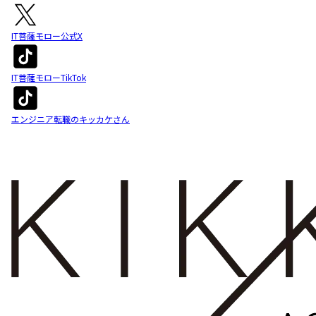
IT菩薩モロー公式X
IT菩薩モローTikTok
エンジニア転職のキッカケさん