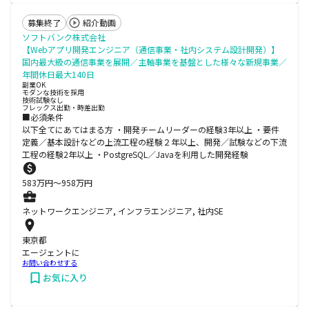
募集終了
紹介動画
ソフトバンク株式会社
【Webアプリ開発エンジニア（通信事業・社内システム設計開発）】
国内最大級の通信事業を展開／主軸事業を基盤とした様々な新規事業／
年間休日最大140日
副業OK
モダンな技術を採用
技術試験なし
フレックス出勤・時差出勤
■必須条件
以下全てにあてはまる方 ・開発チームリーダーの経験3年以上 ・要件
定義／基本設計などの上流工程の経験２年以上、開発／試験などの下流
工程の経験2年以上 ・PostgreSQL／Javaを利用した開発経験
583
万円〜
958
万円
ネットワークエンジニア, インフラエンジニア, 社内SE
東京都
エージェントに
お問い合わせする
お気に入り