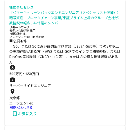
株式会社セレス
【＜マーキュリー＞バックエンドエンジニア（スペシャリスト候補）】
暗号資産・ブロックチェーン事業/東証プライム上場のグループ会社/少
数精鋭の幅広い年代層のメンバー
リモートワーク
モダンな技術を採用
技術試験なし
フレックス出勤・時差出勤
■必須条件
・Go、またはGoに近い静的型付け言語（Java/ Rust 等）での3年以上
の実務経験がある方 ・AWS または GCPでのインフラ構築経験、または
DevOps 実践経験（CI/CD・IaC 等）、または AIの導入推進経験がある
方
500
万円〜
650
万円
サーバーサイドエンジニア
東京都
エージェントに
お問い合わせする
お気に入り