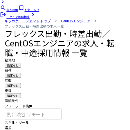
求人検索
お気に入り
ログイン
無料相談
キッカケエージェント
トップ
CentOSエンジニア
フレックス出勤・時差出勤の求人一覧
フレックス出勤・時差出勤／
CentOSエンジニアの求人・転
職・中途採用情報 一覧
勤務地
指定なし
職種
指定なし
年収
指定なし
業種
指定なし
詳細条件
フリーワード検索
スキル・ツール
選択