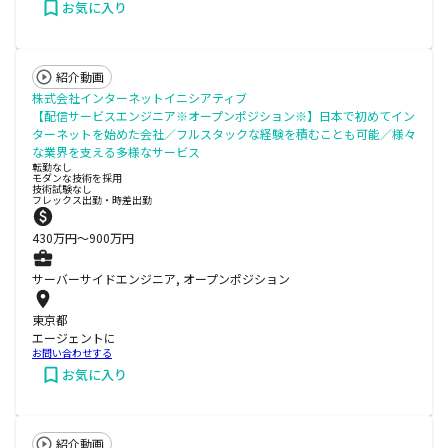
お気に入り
紹介動画
株式会社インターネットイニシアティブ
【配信サービスエンジニア※オープンポジション※】日本で初めてイン
ターネットを始めた会社／フルスタックな経験を積むことも可能／様々
な業界を支える多様なサービス
転勤なし
モダンな技術を採用
技術試験なし
フレックス出勤・時差出勤
430
万円〜
900
万円
サーバーサイドエンジニア, オープンポジション
東京都
エージェントに
お問い合わせする
お気に入り
紹介動画