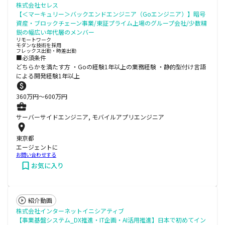
株式会社セレス
【＜マーキュリー＞バックエンドエンジニア（Goエンジニア）】暗号
資産・ブロックチェーン事業/東証プライム上場のグループ会社/少数精
鋭の幅広い年代層のメンバー
リモートワーク
モダンな技術を採用
フレックス出勤・時差出勤
■必須条件
どちらかを満たす方 ・Goの経験1年以上の業務経験 ・静的型付け言語
による開発経験1年以上
360
万円〜
600
万円
サーバーサイドエンジニア, モバイルアプリエンジニア
東京都
エージェントに
お問い合わせする
お気に入り
紹介動画
株式会社インターネットイニシアティブ
【事業基盤システム_DX推進・IT企画・AI活用推進】日本で初めてイン