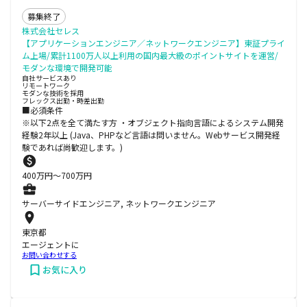
募集終了
株式会社セレス
【アプリケーションエンジニア／ネットワークエンジニア】東証プライ
ム上場/累計1100万人以上利用の国内最大級のポイントサイトを運営/
モダンな環境で開発可能
自社サービスあり
リモートワーク
モダンな技術を採用
フレックス出勤・時差出勤
■必須条件
※以下2点を全て満たす方 ・オブジェクト指向言語によるシステム開発
経験2年以上 (Java、PHPなど言語は問いません。Webサービス開発経
験であれば尚歓迎します。)
400
万円〜
700
万円
サーバーサイドエンジニア, ネットワークエンジニア
東京都
エージェントに
お問い合わせする
お気に入り