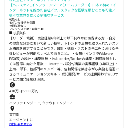
【ヘルスケア_インフラエンジニア(チームリーダー)】日本で初めてイ
ンターネットを始めた会社／フルスタックな経験を積むことも可能／
様々な業界を支える多様なサービス
転勤なし
モダンな技術を採用
技術試験なし
フレックス出勤・時差出勤
■必須条件
【リーダー候補】 実務経験6年以上で以下何れかに該当する方 ・自分
の得意な分野において新しい技術、トレンドの思想を取り入れたシステ
ム構成を策定することができ、設計・構築・テストの各工程における各
種レビューが可能なレベルであること。 ・仮想化インフラ(VMware
ESXi等)の設計・構築経験 ・Kubernetes/Dockerの構築・利用経験もし
くは習得に向けた意欲 ・Linuxサーバ設計/構築の実務経験 (4年以上) ・
上司、部下、他部門のメンバー等、信頼関係を築きながら業務を推進で
きるコミュニケーションスキル ・受託開発/サービス提供問わずWEBサ
ービス開発経験は必須。
430
万円〜
900
万円
インフラエンジニア, クラウドエンジニア
東京都
エージェントに
お問い合わせする