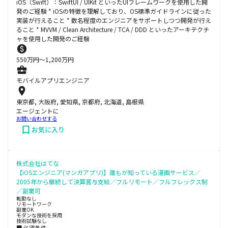
iOS（Swift）：SwiftUI / UIKit といったUIフレームワークを使用した開
発のご経験 * iOSの特徴を理解しており、OS標準ガイドラインに従った
実装が行えること * 数名程度のエンジニアをサポートしつつ開発が行え
ること * MVVM / Clean Architecture / TCA / DDD といったアーキテクチ
ャを使用した開発のご経験
550
万円〜
1,200
万円
モバイルアプリエンジニア
東京都, 大阪府, 愛知県, 京都府, 北海道, 島根県
エージェントに
お問い合わせする
お気に入り
株式会社はてな
【iOSエンジニア(マンガアプリ)】誰もが知っている漫画サービス／
2005年から継続して決算賞与支給／フルリモート／フルフレックス制
／副業可
転勤なし
リモートワーク
副業OK
モダンな技術を採用
技術試験なし
■必須条件