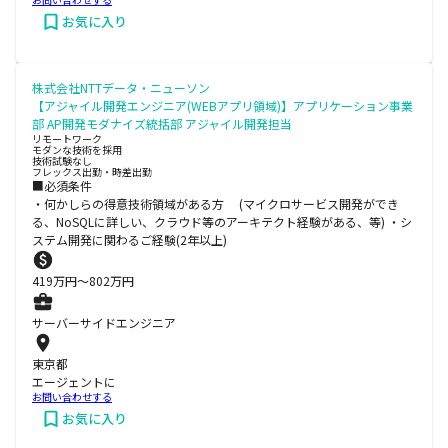
お気に入り
株式会社NTTデータ・ニューソン
【アジャイル開発エンジニア(WEBアプリ領域)】アプリケーション事業
部 AP開発モダナイズ統括部 アジャイル開発担当
リモートワーク
モダンな技術を採用
技術試験なし
フレックス出勤・時差出勤
■必須条件
・何かしらの得意技術領域がある方 (マイクロサービス開発ができ
る、NoSQLに詳しい、クラウド等のアーキテクト経験がある、等) ・シ
ステム開発に関わるご経験(2年以上)
419
万円〜
802
万円
サーバーサイドエンジニア
東京都
エージェントに
お問い合わせする
お気に入り