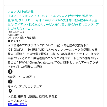
フェンリル株式会社
【スマートフォンアプリ iOSリードエンジニア (大阪/東京/島根/名古
屋/京都/フルリモート可)】Design×Techの先進的PJを多数手がける企
業/クライアント視点重視のサービス提供/高い技術力を持つエンジニア
との強力なチームワー
リモートワーク
技術試験なし
フレックス出勤・時差出勤
■必須条件
以下環境のプログラミングについて、合計4年程度の実務経験 *
iOS（Swift）：SwiftUI / UIKit といったUIフレームワークを使用した開
発のご経験 * iOSの特徴を理解しており、OS標準ガイドラインに従った
実装が行えること * 数名程度のエンジニアをサポートしつつ開発が行え
ること * MVVM / Clean Architecture / TCA / DDD といったアーキテクチ
ャを使用した開発のご経験
550
万円〜
1,200
万円
モバイルアプリエンジニア
大阪府, 東京都, 島根県, 愛知県, 京都府
エージェントに
お問い合わせする