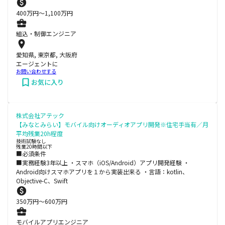
400
万円〜
1,100
万円
組込・制御エンジニア
愛知県, 東京都, 大阪府
エージェントに
お問い合わせする
お気に入り
株式会社アテック
【みなとみらい】モバイル向けオーディオアプリ開発※住宅手当有／月
平均残業20h程度
技術試験なし
残業20時間以下
■必須条件
■実務経験3年以上 ・スマホ（iOS/Android）アプリ開発経験 ・
Android向けスマホアプリを１から実装出来る ・言語：kotlin、
Objective-C、Swift
350
万円〜
600
万円
モバイルアプリエンジニア