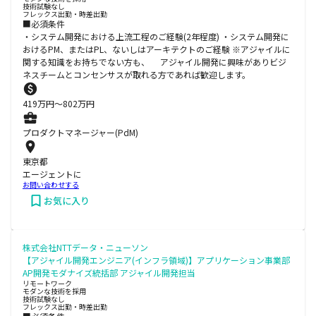
技術試験なし
フレックス出勤・時差出勤
■必須条件
・システム開発における上流工程のご経験(2年程度) ・システム開発に
おけるPM、またはPL、ないしはアーキテクトのご経験 ※アジャイルに
関する知識をお持ちでない方も、 アジャイル開発に興味がありビジ
ネスチームとコンセンサスが取れる方であれば歓迎します。
419
万円〜
802
万円
プロダクトマネージャー(PdM)
東京都
エージェントに
お問い合わせする
お気に入り
株式会社NTTデータ・ニューソン
【アジャイル開発エンジニア(インフラ領域)】アプリケーション事業部
AP開発モダナイズ統括部 アジャイル開発担当
リモートワーク
モダンな技術を採用
技術試験なし
フレックス出勤・時差出勤