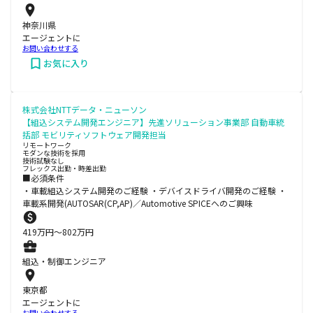
神奈川県
エージェントに
お問い合わせする
お気に入り
株式会社NTTデータ・ニューソン
【組込システム開発エンジニア】先進ソリューション事業部 自動車統
括部 モビリティソフトウェア開発担当
リモートワーク
モダンな技術を採用
技術試験なし
フレックス出勤・時差出勤
■必須条件
・車載組込システム開発のご経験 ・デバイスドライバ開発のご経験 ・
車載系開発(AUTOSAR(CP,AP)／Automotive SPICEへのご興味
419
万円〜
802
万円
組込・制御エンジニア
東京都
エージェントに
お問い合わせする