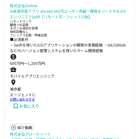
株式会社Globee
AI英語学習アプリ abceed 660万ユーザー突破！開発をリードするiOS
エンジニア | Swift【リモート可／フレックス制】
リモートワーク
開発でAI活用
モダンな技術を採用
技術試験なし
フレックス出勤・時差出勤
■必須条件
・Swiftを用いたiOSアプリケーションの開発の実務経験 ・Git/GitHub
などのバージョン管理システムを用いたチーム開発経験
800
万円〜
1,200
万円
モバイルアプリエンジニア
東京都
エージェントに
お問い合わせする
お気に入り
紹介動画
株式会社ブロードリーフ