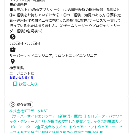
■必須条件
■大卒以上 ①Webアプリケーションの開発経験の開発経験 5年以上
①の経験をお持ちでいずれか②・③のご経験、知見のある方 ②要件定
義～運用保守の開発工程に携わった経験 ※1案件/サービスで一貫して
行っている必要はありません。 ③チームリーダーやプロジェクトリー
ダー経験(3名規模～)
625
万円〜
980
万円
サーバーサイドエンジニア, フロントエンドエンジニア
神奈川県
エージェントに
お問い合わせする
お気に入り
紹介動画
株式会社NTTデータMSE
【サーバーサイドエンジニア（新横浜・横浜）】NTTデータ・パナソニ
ック・デンソー大手3社が株主の安定した基盤／フレックス制度導入／
Uターン・Iターン全国拠点あり／ハードウェア・ソフトウェア・サーバ
ーサイドまで幅広い知識と経験を積める環境で市場価値UP