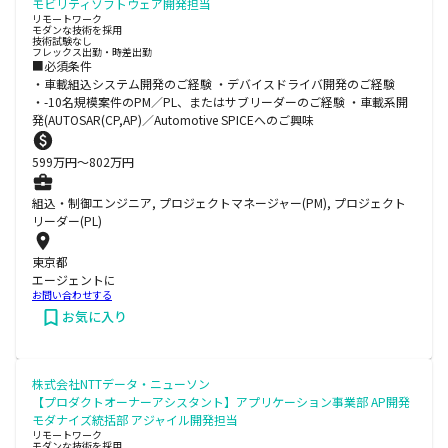
モビリティソフトウェア開発担当
リモートワーク
モダンな技術を採用
技術試験なし
フレックス出勤・時差出勤
■必須条件
・車載組込システム開発のご経験 ・デバイスドライバ開発のご経験
・-10名規模案件のPM／PL、またはサブリーダーのご経験 ・車載系開
発(AUTOSAR(CP,AP)／Automotive SPICEへのご興味
599
万円〜
802
万円
組込・制御エンジニア, プロジェクトマネージャー(PM), プロジェクト
リーダー(PL)
東京都
エージェントに
お問い合わせする
お気に入り
株式会社NTTデータ・ニューソン
【プロダクトオーナーアシスタント】アプリケーション事業部 AP開発
モダナイズ統括部 アジャイル開発担当
リモートワーク
モダンな技術を採用