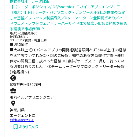
株式会社NTTデータMSE
【〈リーダーポジション/iOS/Android〉モバイルアプリエンジニア
（横浜）】NTTデータ・パナソニック・デンソー大手3社が株主の安定
した基盤／フレックス制度導入／Uターン・Iターン全国拠点あり／ハー
ドウェア・ソフトウェア・サーバーサイドまで幅広い知識と経験を積め
る環境で市場価値UP
モダンな技術を採用
技術試験なし
フレックス出勤・時差出勤
■必須条件
■大卒以上 ①モバイルアプリの開発経験(言語問わず)5年以上 ①の経験
をお持ちでいずれか②・③のご経験、知見のある方 ②要件定義～運用
保守の開発工程に携わった経験 ※1案件/サービスで一貫して行ってい
る必要はありません。 ③チームリーダーやプロジェクトリーダー経験
(3名規模～)
625
万円〜
980
万円
モバイルアプリエンジニア
神奈川県
エージェントに
お問い合わせする
お気に入り