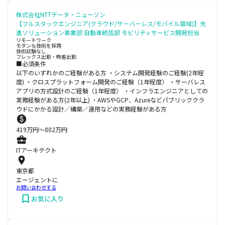
株式会社NTTデータ・ニューソン
【フルスタックエンジニア(クラウド/サーバーレス/モバイル領域)】先
進ソリューション事業部 自動車統括部 モビリティサービス開発担当
リモートワーク
モダンな技術を採用
技術試験なし
フレックス出勤・時差出勤
■必須条件
以下のいずれかのご経験がある方 ・システム開発経験のご経験(2年程
度) ・クロスプラットフォーム開発のご経験（1年程度） ・サーバレス
アプリの方式設計のご経験（1年程度） ・インフラエンジニアとしての
実務経験がある方(2年以上) ・AWSやGCP、Azureなどパブリッククラ
ウドにかかる設計／構築／運用などの実務経験がある方
419
万円〜
802
万円
ITアーキテクト
東京都
エージェントに
お問い合わせする
お気に入り