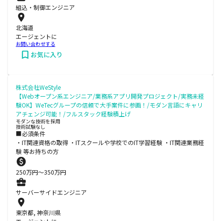
組込・制御エンジニア
北海道
エージェントに
お問い合わせする
お気に入り
株式会社WeStyle
【Webオープン系エンジニア/業務系アプリ開発プロジェクト/実務未経
験OK】WeTecグループの信頼で大手案件に参画！/モダン言語にキャリ
アチェンジ可能！/フルスタック経験積上げ
モダンな技術を採用
技術試験なし
■必須条件
・IT関連資格の取得 ・ITスクールや学校でのIT学習経験 ・IT関連業務経
験 等お持ちの方
250
万円〜
350
万円
サーバーサイドエンジニア
東京都, 神奈川県