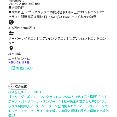
技術試験なし
フレックス出勤・時差出勤
■必須条件
■大卒以上 ・フルスタックでの開発経験1年以上(フロントエンド/サー
バサイド開発言語は問わず) ・AWS/GCP/Azureいずれかの知見
515
万円〜
980
万円
サーバーサイドエンジニア, インフラエンジニア, フロントエンドエン
ジニア
神奈川県
エージェントに
お問い合わせする
お気に入り
紹介動画
株式会社NTTデータMSE
【〈リーダーポジション〉クラウドエンジニア（新横浜・横浜）】NTT
データ・パナソニック・デンソー大手3社が株主の安定した基盤／フレ
ックス制度導入／Uターン・Iターン全国拠点あり／ハードウェア・ソフ
トウェア・サーバーサイドまで幅広い知識と経験を積める環境で市場価
値UP