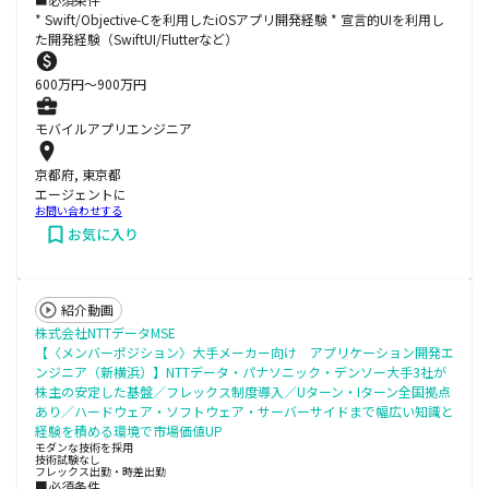
* Swift/Objective-Cを利用したiOSアプリ開発経験 * 宣言的UIを利用し
た開発経験（SwiftUI/Flutterなど）
600
万円〜
900
万円
モバイルアプリエンジニア
京都府, 東京都
エージェントに
お問い合わせする
お気に入り
紹介動画
株式会社NTTデータMSE
【〈メンバーポジション〉大手メーカー向け アプリケーション開発エ
ンジニア（新横浜）】NTTデータ・パナソニック・デンソー大手3社が
株主の安定した基盤／フレックス制度導入／Uターン・Iターン全国拠点
あり／ハードウェア・ソフトウェア・サーバーサイドまで幅広い知識と
経験を積める環境で市場価値UP
モダンな技術を採用
技術試験なし
フレックス出勤・時差出勤
■必須条件