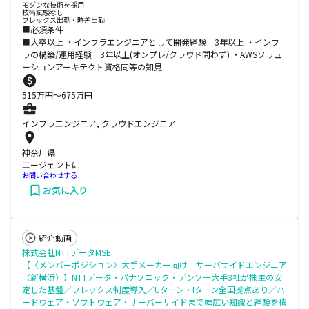
モダンな技術を採用
技術試験なし
フレックス出勤・時差出勤
■必須条件
■大卒以上 ・インフラエンジニアとして開発経験 3年以上 ・インフ
ラの構築/運用経験 3年以上(オンプレ/クラウド問わず) ・AWSソリュ
ーションアーキテクト資格同等の知見
515
万円〜
675
万円
インフラエンジニア, クラウドエンジニア
神奈川県
エージェントに
お問い合わせする
お気に入り
紹介動画
株式会社NTTデータMSE
【〈メンバーポジション〉大手メーカー向け サーバサイドエンジニア
（新横浜）】NTTデータ・パナソニック・デンソー大手3社が株主の安
定した基盤／フレックス制度導入／Uターン・Iターン全国拠点あり／ハ
ードウェア・ソフトウェア・サーバーサイドまで幅広い知識と経験を積