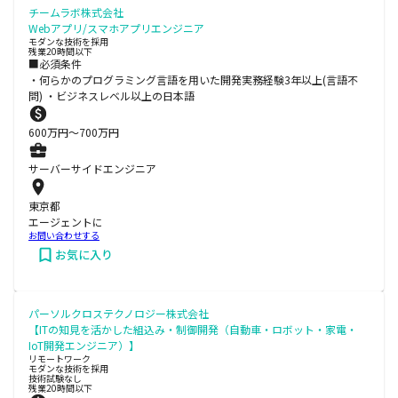
チームラボ株式会社
Webアプリ/スマホアプリエンジニア
モダンな技術を採用
残業20時間以下
■必須条件
・何らかのプログラミング言語を用いた開発実務経験3年以上(言語不
問) ・ビジネスレベル以上の日本語
600
万円〜
700
万円
サーバーサイドエンジニア
東京都
エージェントに
お問い合わせする
お気に入り
パーソルクロステクノロジー株式会社
【ITの知見を活かした組込み・制御開発（自動車・ロボット・家電・
IoT開発エンジニア）】
リモートワーク
モダンな技術を採用
技術試験なし
残業20時間以下