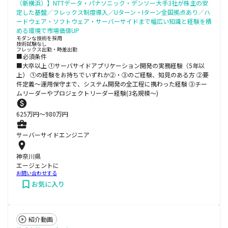
（新横浜）】NTTデータ・パナソニック・デンソー大手3社が株主の安
定した基盤／フレックス制度導入／Uターン・Iターン全国拠点あり／ハ
ードウェア・ソフトウェア・サーバーサイドまで幅広い知識と経験を積
める環境で市場価値UP
モダンな技術を採用
技術試験なし
フレックス出勤・時差出勤
■必須条件
■大卒以上 ①サーバサイドアプリケーション開発の実務経験（5年以
上） ①の経験をお持ちでいずれか②・③のご経験、知見のある方 ②要
件定義～運用保守まで、システム開発の全工程に携わった経験 ③チー
ムリーダーやプロジェクトリーダー経験(3名規模～)
625
万円〜
980
万円
サーバーサイドエンジニア
神奈川県
エージェントに
お問い合わせする
お気に入り
紹介動画