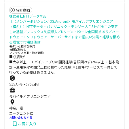
紹介動画
株式会社NTTデータMSE
【〈メンバーポジション/iOS/Android〉モバイルアプリエンジニア
（横浜）】NTTデータ・パナソニック・デンソー大手3社が株主の安定
した基盤／フレックス制度導入／Uターン・Iターン全国拠点あり／ハー
ドウェア・ソフトウェア・サーバーサイドまで幅広い知識と経験を積め
る環境で市場価値UP
モダンな技術を採用
技術試験なし
フレックス出勤・時差出勤
■必須条件
■大卒以上 ・モバイルアプリの開発経験(言語問わず)2年以上 ・基本設
計～運用保守の開発工程に携わった経験 ※1案件/サービスで一貫して
行っている必要はありません。
515
万円〜
675
万円
モバイルアプリエンジニア
神奈川県
エージェントに
お問い合わせする
お気に入り