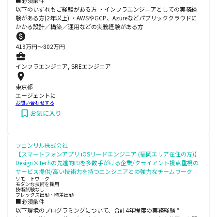
■必須条件
以下のいずれもご経験がある方 ・インフラエンジニアとしての実務経
験がある方(2年以上) ・AWSやGCP、Azureなどパブリッククラウドに
かかる設計／構築／運用などの実務経験がある方
419
万円〜
802
万円
インフラエンジニア, SREエンジニア
東京都
エージェントに
お問い合わせする
お気に入り
フェンリル株式会社
【スマートフォンアプリ iOSリードエンジニア (福岡エリア在住の方)】
Design×Techの先進的PJを多数手がける企業/クライアント視点重視の
サービス提供/高い技術力を持つエンジニアとの強力なチームワーク
リモートワーク
モダンな技術を採用
技術試験なし
フレックス出勤・時差出勤
■必須条件
以下環境のプログラミングについて、合計4年程度の実務経験 *