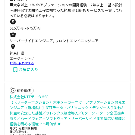
■大卒以上 ・Webアプリケーションの開発経験 2年以上 ・基本設計
～運用保守の開発工程に携わった経験 ※1案件/サービスで一貫して行
っている必要はありません。
515
万円〜
675
万円
サーバーサイドエンジニア, フロントエンドエンジニア
神奈川県
エージェントに
お問い合わせする
お気に入り
紹介動画
株式会社NTTデータMSE
【〈リーダーポジション〉大手メーカー向け アプリケーション開発エ
ンジニア（新横浜）】NTTデータ・パナソニック・デンソー大手3社が
株主の安定した基盤／フレックス制度導入／Uターン・Iターン全国拠点
あり／ハードウェア・ソフトウェア・サーバーサイドまで幅広い知識と
経験を積める環境で市場価値UP
モダンな技術を採用
技術試験なし
フレックス出勤・時差出勤