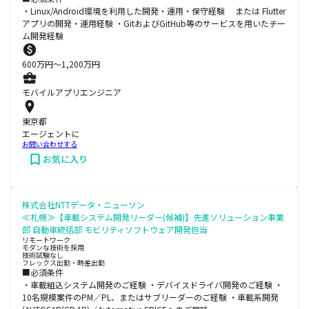
・Linux/Android環境を利用した開発・運用・保守経験 または Flutter
アプリの開発・運用経験 ・GitおよびGitHub等のサービスを用いたチー
ム開発経験
600
万円〜
1,200
万円
モバイルアプリエンジニア
東京都
エージェントに
お問い合わせする
お気に入り
株式会社NTTデータ・ニューソン
≪札幌≫【車載システム開発リーダー(候補)】先進ソリューション事業
部 自動車統括部 モビリティソフトウェア開発担当
リモートワーク
モダンな技術を採用
技術試験なし
フレックス出勤・時差出勤
■必須条件
・車載組込システム開発のご経験 ・デバイスドライバ開発のご経験 ・
10名規模案件のPM／PL、またはサブリーダーのご経験 ・車載系開発