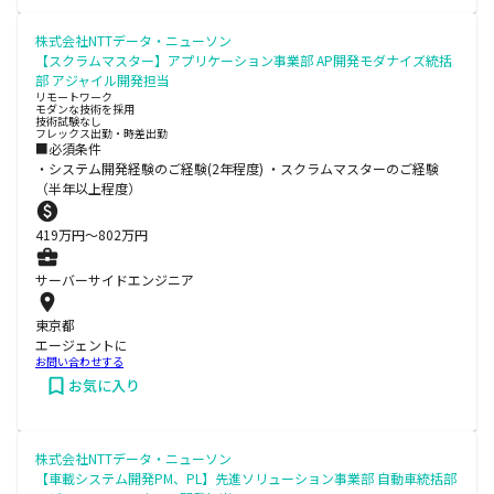
株式会社NTTデータ・ニューソン
【スクラムマスター】アプリケーション事業部 AP開発モダナイズ統括
部 アジャイル開発担当
リモートワーク
モダンな技術を採用
技術試験なし
フレックス出勤・時差出勤
■必須条件
・システム開発経験のご経験(2年程度) ・スクラムマスターのご経験
（半年以上程度）
419
万円〜
802
万円
サーバーサイドエンジニア
東京都
エージェントに
お問い合わせする
お気に入り
株式会社NTTデータ・ニューソン
【車載システム開発PM、PL】先進ソリューション事業部 自動車統括部