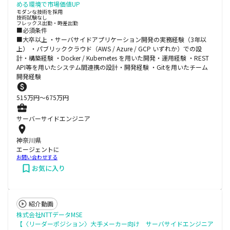
める環境で市場価値UP
モダンな技術を採用
技術試験なし
フレックス出勤・時差出勤
■必須条件
■大卒以上 ・サーバサイドアプリケーション開発の実務経験（3年以
上） ・パブリッククラウド（AWS / Azure / GCP いずれか）での設
計・構築経験 ・Docker / Kubernetes を用いた開発・運用経験 ・REST
API等を用いたシステム間連携の設計・開発経験 ・Gitを用いたチーム
開発経験
515
万円〜
675
万円
サーバーサイドエンジニア
神奈川県
エージェントに
お問い合わせする
お気に入り
紹介動画
株式会社NTTデータMSE
【〈リーダーポジション〉大手メーカー向け サーバサイドエンジニア