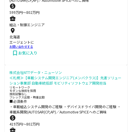
(AUTOSAR(CP,AP)／Automotive SPICEへのご興味
599
万円〜
802
万円
組込・制御エンジニア
北海道
エージェントに
お問い合わせする
お気に入り
株式会社NTTデータ・ニューソン
≪札幌≫【車載システム開発エンジニア(メンバクラス)】先進ソリュー
ション事業部 自動車統括部 モビリティソフトウェア開発担当
リモートワーク
モダンな技術を採用
技術試験なし
フレックス出勤・時差出勤
■必須条件
・車載組込システム開発のご経験 ・デバイスドライバ開発のご経験 ・
車載系開発(AUTOSAR(CP,AP)／Automotive SPICEへのご興味
419
万円〜
802
万円