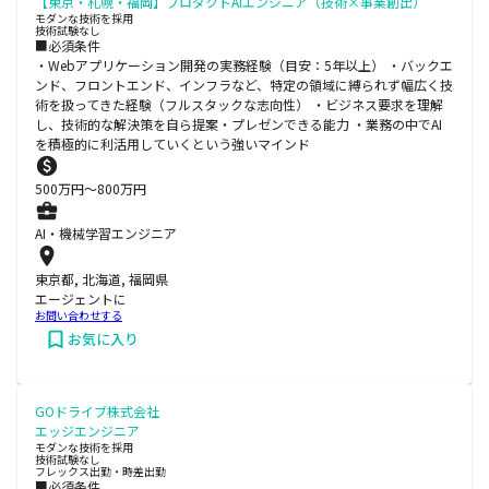
【東京・札幌・福岡】プロダクトAIエンジニア（技術×事業創出）
モダンな技術を採用
技術試験なし
■必須条件
・Webアプリケーション開発の実務経験（目安：5年以上） ・バックエ
ンド、フロントエンド、インフラなど、特定の領域に縛られず幅広く技
術を扱ってきた経験（フルスタックな志向性） ・ビジネス要求を理解
し、技術的な解決策を自ら提案・プレゼンできる能力 ・業務の中でAI
を積極的に利活用していくという強いマインド
500
万円〜
800
万円
AI・機械学習エンジニア
東京都, 北海道, 福岡県
エージェントに
お問い合わせする
お気に入り
GOドライブ株式会社
エッジエンジニア
モダンな技術を採用
技術試験なし
フレックス出勤・時差出勤
■必須条件