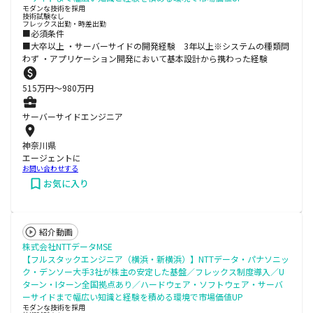
モダンな技術を採用
技術試験なし
フレックス出勤・時差出勤
■必須条件
■大卒以上 ・サーバーサイドの開発経験 3年以上※システムの種類問
わず ・アプリケーション開発において基本設計から携わった経験
515
万円〜
980
万円
サーバーサイドエンジニア
神奈川県
エージェントに
お問い合わせする
お気に入り
紹介動画
株式会社NTTデータMSE
【フルスタックエンジニア（横浜・新横浜）】NTTデータ・パナソニッ
ク・デンソー大手3社が株主の安定した基盤／フレックス制度導入／U
ターン・Iターン全国拠点あり／ハードウェア・ソフトウェア・サーバ
ーサイドまで幅広い知識と経験を積める環境で市場価値UP
モダンな技術を採用