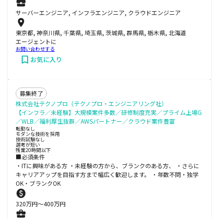
サーバーエンジニア, インフラエンジニア, クラウドエンジニア
東京都, 神奈川県, 千葉県, 埼玉県, 茨城県, 群馬県, 栃木県, 北海道
エージェントに
お問い合わせする
お気に入り
募集終了
株式会社テクノプロ（テクノプロ・エンジニアリング社）
【インフラ／未経験】大規模案件多数／研修制度充実／プライム上場G
／WLB／福利厚生抜群／AWSパートナー／クラウド案件豊富
転勤なし
モダンな技術を採用
技術試験なし
選考が短い
残業20時間以下
■必須条件
・ITに興味がある方 ・未経験の方から、ブランクのある方、 ・さらに
キャリアアップを目指す方まで幅広く歓迎します。 ・年数不問・独学
OK・ブランクOK
320
万円〜
400
万円