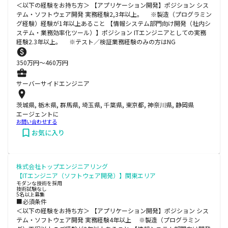
＜以下の経験をお持ち方＞ 【アプリケーション開発】ポジション シス
テム・ソフトウェア開発 実務経験2,3年以上。 ※製造（プログラミン
グ経験）経験が1年以上あること 【情報システム部門向け開発（社内シ
ステム・業務効率化ツール）】ポジション ITエンジニアとしての実務
経験2.3年以上。 ※テスト／検証業務経験のみの方はNG
350
万円〜
460
万円
サーバーサイドエンジニア
茨城県, 栃木県, 群馬県, 埼玉県, 千葉県, 東京都, 神奈川県, 静岡県
エージェントに
お問い合わせする
お気に入り
株式会社トップエンジニアリング
【ITエンジニア（ソフトウェア開発）】関東エリア
モダンな技術を採用
技術試験なし
5名以上募集
■必須条件
＜以下の経験をお持ち方＞ 【アプリケーション開発】ポジション シス
テム・ソフトウェア開発 実務経験4年以上 ※製造（プログラミン