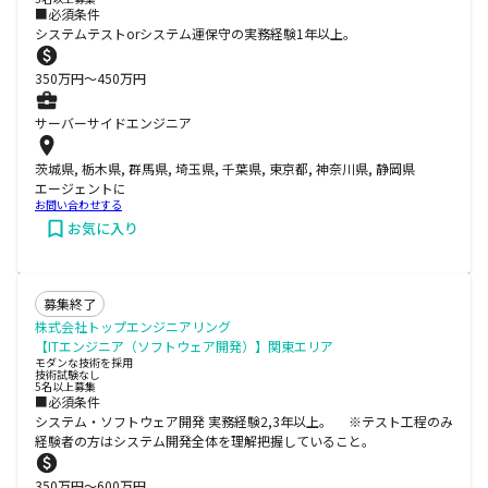
■必須条件
システムテストorシステム運保守の実務経験1年以上。
350
万円〜
450
万円
サーバーサイドエンジニア
茨城県, 栃木県, 群馬県, 埼玉県, 千葉県, 東京都, 神奈川県, 静岡県
エージェントに
お問い合わせする
お気に入り
募集終了
株式会社トップエンジニアリング
【ITエンジニア（ソフトウェア開発）】関東エリア
モダンな技術を採用
技術試験なし
5名以上募集
■必須条件
システム・ソフトウェア開発 実務経験2,3年以上。 ※テスト工程のみ
経験者の方はシステム開発全体を理解把握していること。
350
万円〜
600
万円