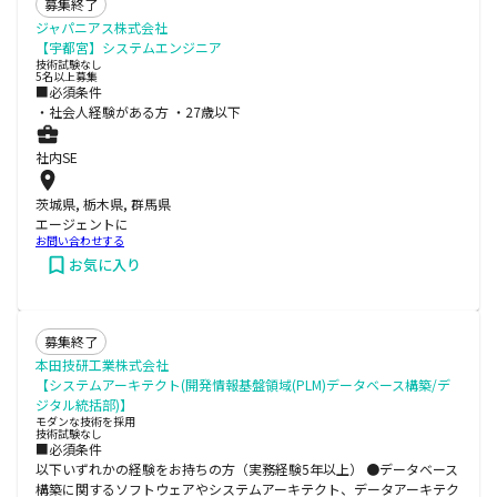
募集終了
ジャパニアス株式会社
【宇都宮】システムエンジニア
技術試験なし
5名以上募集
■必須条件
・社会人経験がある方 ・27歳以下
社内SE
茨城県, 栃木県, 群馬県
エージェントに
お問い合わせする
お気に入り
募集終了
本田技研工業株式会社
【システムアーキテクト(開発情報基盤領域(PLM)データベース構築/デ
ジタル統括部)】
モダンな技術を採用
技術試験なし
■必須条件
以下いずれかの経験をお持ちの方（実務経験5年以上） ●データベース
構築に関するソフトウェアやシステムアーキテクト、データアーキテク