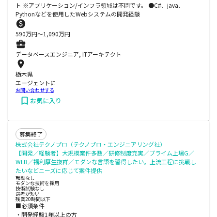
ト ※アプリケーション/インフラ領域は不問です。 ●C#、java、
Pythonなどを使用したWebシステムの開発経験
590
万円〜
1,090
万円
データベースエンジニア, ITアーキテクト
栃木県
エージェントに
お問い合わせする
お気に入り
募集終了
株式会社テクノプロ（テクノプロ・エンジニアリング社）
【開発／経験者】大規模案件多数／研修制度充実／プライム上場G／
WLB／福利厚生抜群／モダンな言語を習得したい。上流工程に挑戦し
たいなどニーズに応じて案件提供
転勤なし
モダンな技術を採用
技術試験なし
選考が短い
残業20時間以下
■必須条件
・開発経験1年以上の方