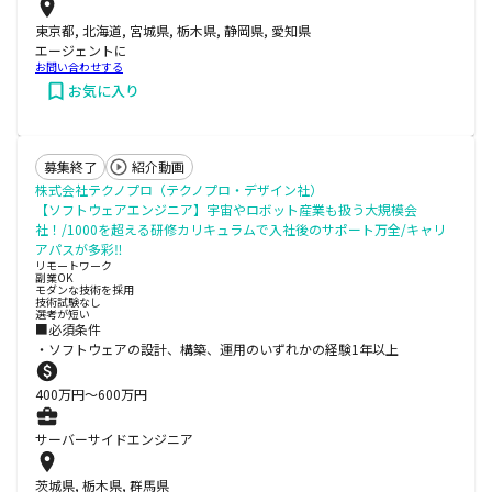
東京都, 北海道, 宮城県, 栃木県, 静岡県, 愛知県
エージェントに
お問い合わせする
お気に入り
募集終了
紹介動画
株式会社テクノプロ（テクノプロ・デザイン社）
【ソフトウェアエンジニア】宇宙やロボット産業も扱う大規模会
社！/1000を超える研修カリキュラムで入社後のサポート万全/キャリ
アパスが多彩‼
リモートワーク
副業OK
モダンな技術を採用
技術試験なし
選考が短い
■必須条件
・ソフトウェアの設計、構築、運用のいずれかの経験1年以上
400
万円〜
600
万円
サーバーサイドエンジニア
茨城県, 栃木県, 群馬県