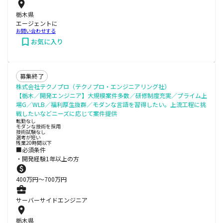
栃木県
エージェントに
お問い合わせする
お気に入り
募集終了
株式会社テクノプロ（テクノプロ・エンジニアリング社）
【栃木／開発エンジニア】大規模案件多数／研修制度充実／プライム上
場G／WLB／福利厚生抜群／モダンな言語を習得したい。上流工程に挑
戦したいなどニーズに応じて案件提供
転勤なし
モダンな技術を採用
技術試験なし
選考が短い
残業20時間以下
■必須条件
・開発経験1年以上の方
400
万円〜
700
万円
サーバーサイドエンジニア
栃木県