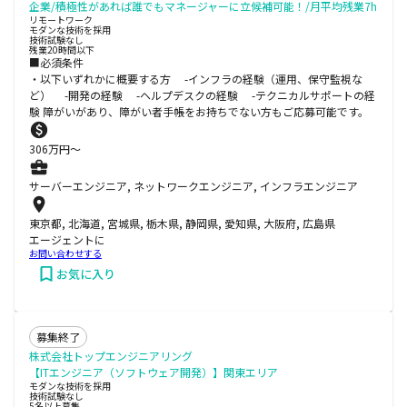
企業/積極性があれば誰でもマネージャーに立候補可能！/月平均残業7h
リモートワーク
モダンな技術を採用
技術試験なし
残業20時間以下
■必須条件
・以下いずれかに概要する方 -インフラの経験（運用、保守監視な
ど） -開発の経験 -ヘルプデスクの経験 -テクニカルサポートの経
験 障がいがあり、障がい者手帳をお持ちでない方もご応募可能です。
306
万円〜
サーバーエンジニア, ネットワークエンジニア, インフラエンジニア
東京都, 北海道, 宮城県, 栃木県, 静岡県, 愛知県, 大阪府, 広島県
エージェントに
お問い合わせする
お気に入り
募集終了
株式会社トップエンジニアリング
【ITエンジニア（ソフトウェア開発）】関東エリア
モダンな技術を採用
技術試験なし
5名以上募集