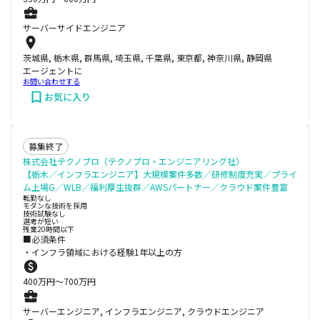
サーバーサイドエンジニア
茨城県, 栃木県, 群馬県, 埼玉県, 千葉県, 東京都, 神奈川県, 静岡県
エージェントに
お問い合わせする
お気に入り
募集終了
株式会社テクノプロ（テクノプロ・エンジニアリング社）
【栃木／インフラエンジニア】大規模案件多数／研修制度充実／プライ
ム上場G／WLB／福利厚生抜群／AWSパートナー／クラウド案件豊富
転勤なし
モダンな技術を採用
技術試験なし
選考が短い
残業20時間以下
■必須条件
・インフラ領域における経験1年以上の方
400
万円〜
700
万円
サーバーエンジニア, インフラエンジニア, クラウドエンジニア