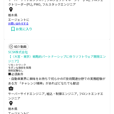
クトリーダー(PL), PMO, フルスタックエンジニア
栃木県
エージェントに
お問い合わせする
お気に入り
紹介動画
SCSK株式会社
【〈大宮・東京〉戦略的パートナーシップに伴うソフトウェア開発エン
ジニア】
リモートワーク
モダンな技術を採用
技術試験なし
■必須条件
・自動車業界に興味をお持ちで何らかのIT技術関連分野での実務経験が
ある方 「チャレンジ精神」があればどなたでも歓迎
サーバーサイドエンジニア, 組込・制御エンジニア, フロントエンドエ
ンジニア
栃木県
エージェントに