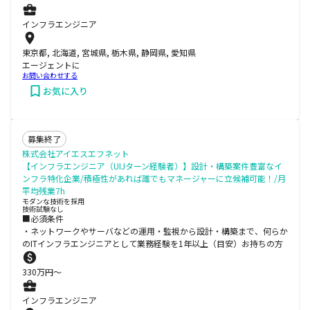
インフラエンジニア
東京都, 北海道, 宮城県, 栃木県, 静岡県, 愛知県
エージェントに
お問い合わせする
お気に入り
募集終了
株式会社アイエスエフネット
【インフラエンジニア（UIJターン経験者）】設計・構築案件豊富なイ
ンフラ特化企業/積極性があれば誰でもマネージャーに立候補可能！/月
平均残業7h
モダンな技術を採用
技術試験なし
■必須条件
・ネットワークやサーバなどの運用・監視から設計・構築まで、何らか
のITインフラエンジニアとして業務経験を1年以上（目安）お持ちの方
330
万円〜
インフラエンジニア