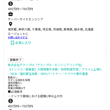
400
万円〜
700
万円
サーバーサイドエンジニア
東京都, 神奈川県, 千葉県, 埼玉県, 茨城県, 群馬県, 栃木県, 北海道
エージェントに
お問い合わせする
お気に入り
募集終了
株式会社テクノプロ（テクノプロ・エンジニアリング社）
【インフラ／経験者】大規模案件多数／研修制度充実／プライム上場G
／WLB／福利厚生抜群／AWSパートナー／クラウド案件豊富
転勤なし
モダンな技術を採用
技術試験なし
選考が短い
残業20時間以下
■必須条件
・インフラ領域における経験1年以上の方
400
万円〜
700
万円