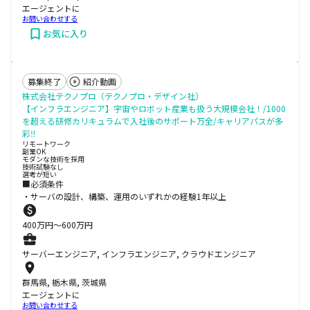
エージェントに
お問い合わせする
お気に入り
募集終了
紹介動画
株式会社テクノプロ（テクノプロ・デザイン社）
【インフラエンジニア】宇宙やロボット産業も扱う大規模会社！/1000
を超える研修カリキュラムで入社後のサポート万全/キャリアパスが多
彩‼
リモートワーク
副業OK
モダンな技術を採用
技術試験なし
選考が短い
■必須条件
・サーバの設計、構築、運用のいずれかの経験1年以上
400
万円〜
600
万円
サーバーエンジニア, インフラエンジニア, クラウドエンジニア
群馬県, 栃木県, 茨城県
エージェントに
お問い合わせする