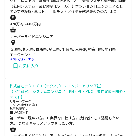
グ）工程以上のご経験が3年以上あること 【情報システム部門向け開発
（社内システム・業務効率化ツール）】ポジション ITエンジニアとし
ての実務経験4年以上。 ※テスト／検証業務経験のみの方はNG
420
万円〜
600
万円
サーバーサイドエンジニア
茨城県, 栃木県, 群馬県, 埼玉県, 千葉県, 東京都, 神奈川県, 静岡県
エージェントに
お問い合わせする
お気に入り
株式会社テクノプロ（テクノプロ・エンジニアリング社）
【〈宇都宮〉 システムエンジニア PM・PL・PMO 要件定義～開発・
テスト】
リモートワーク
モダンな技術を採用
技術試験なし
■必須条件
第二新卒・既卒の方。 IT業界を目指す方。技術者として活躍したい
方。 更なるキャリアアップをしたい方。
サーバーサイドエンジニア, プロジェクトマネージャー(PM), プロジェ