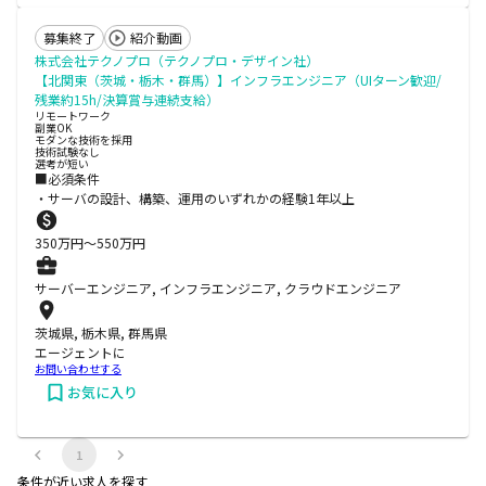
募集終了
紹介動画
株式会社テクノプロ（テクノプロ・デザイン社）
【北関東（茨城・栃木・群馬）】インフラエンジニア（UIターン歓迎/
残業約15h/決算賞与連続支給）
リモートワーク
副業OK
モダンな技術を採用
技術試験なし
選考が短い
■必須条件
・サーバの設計、構築、運用のいずれかの経験1年以上
350
万円〜
550
万円
サーバーエンジニア, インフラエンジニア, クラウドエンジニア
茨城県, 栃木県, 群馬県
エージェントに
お問い合わせする
お気に入り
1
条件が近い求人を探す