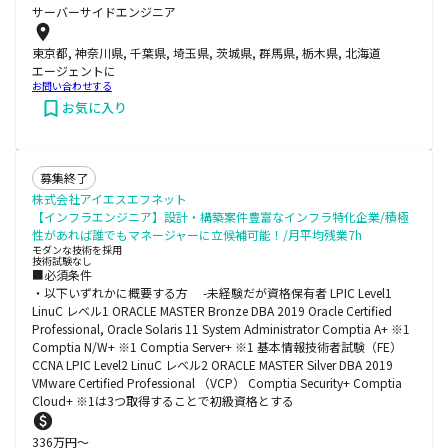
サーバーサイドエンジニア
東京都, 神奈川県, 千葉県, 埼玉県, 茨城県, 群馬県, 栃木県, 北海道
エージェントに
お問い合わせする
お気に入り
募集終了
株式会社アイエスエフネット
【インフラエンジニア】設計・構築案件豊富なインフラ特化企業/積極
性があれば誰でもマネージャーに立候補可能！/月平均残業7h
モダンな技術を採用
技術試験なし
■必須条件
・以下いずれかに概要する方 -未経験だが資格保有者 LPIC Level1
LinuC レベル1 ORACLE MASTER Bronze DBA 2019 Oracle Certified
Professional, Oracle Solaris 11 System Administrator Comptia A+ ※1
Comptia N/W+ ※1 Comptia Server+ ※1 基本情報技術者試験（FE）
CCNA LPIC Level2 LinuC レベル2 ORACLE MASTER Silver DBA 2019
VMware Certified Professional （VCP） Comptia Security+ Comptia
Cloud+ ※1は3つ取得することで初級資格とする
336
万円〜