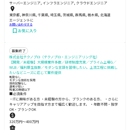
サーバーエンジニア, インフラエンジニア, クラウドエンジニア
東京都, 神奈川県, 千葉県, 埼玉県, 茨城県, 群馬県, 栃木県, 北海道
エージェントに
お問い合わせする
お気に入り
募集終了
株式会社テクノプロ（テクノプロ・エンジニアリング社）
【開発／未経験】大規模案件多数／研修制度充実／プライム上場G／
WLB／福利厚生抜群／モダンな言語を習得したい。上流工程に挑戦し
たいなどニーズに応じて案件提供
転勤なし
モダンな技術を採用
技術試験なし
選考が短い
残業20時間以下
■必須条件
・ITに興味がある方 ・未経験の方から、ブランクのある方、 ・さらに
キャリアアップを目指す方まで幅広く歓迎します。 ・年数不問・独学
OK・ブランクOK
320
万円〜
400
万円