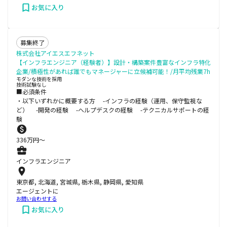
お気に入り
募集終了
株式会社アイエスエフネット
【インフラエンジニア（経験者）】設計・構築案件豊富なインフラ特化
企業/積極性があれば誰でもマネージャーに立候補可能！/月平均残業7h
モダンな技術を採用
技術試験なし
■必須条件
・以下いずれかに概要する方 -インフラの経験（運用、保守監視な
ど） -開発の経験 -ヘルプデスクの経験 -テクニカルサポートの経
験
336
万円〜
インフラエンジニア
東京都, 北海道, 宮城県, 栃木県, 静岡県, 愛知県
エージェントに
お問い合わせする
お気に入り