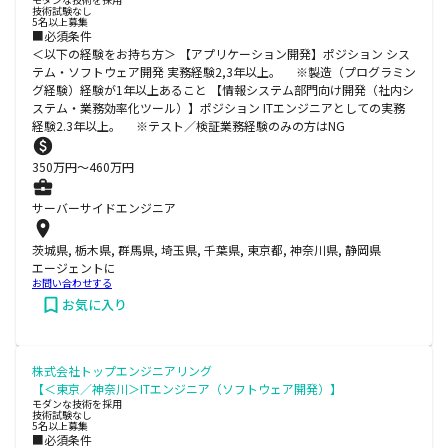
技術試験なし
5名以上募集
■必須条件
＜以下の経験をお持ち方＞ 【アプリケーション開発】ポジション シス
テム・ソフトウェア開発 実務経験2,3年以上。 ※製造（プログラミン
グ経験）経験が1年以上あること 【情報システム部門向け開発（社内シ
ステム・業務効率化ツール）】ポジション ITエンジニアとしての実務
経験2.3年以上。 ※テスト／検証業務経験のみの方はNG
350
万円〜
460
万円
サーバーサイドエンジニア
茨城県, 栃木県, 群馬県, 埼玉県, 千葉県, 東京都, 神奈川県, 静岡県
エージェントに
お問い合わせする
お気に入り
株式会社トップエンジニアリング
【＜東京／神奈川＞ITエンジニア（ソフトウェア開発）】
モダンな技術を採用
技術試験なし
5名以上募集
■必須条件