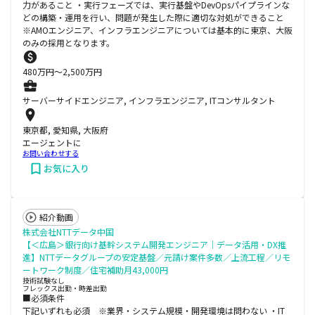
力があること ・実行フェーズでは、実行基盤やDevOpsパイプラインな
どの構築・運用を行い、問題が発生した際に適切な対処ができること
※AMOエンジニア、インフラエンジニアについては基本的に東京、大阪
のみの採用となります。
480
万円〜
2,500
万円
サーバーサイドエンジニア, インフラエンジニア, ITコンサルタント
東京都, 愛知県, 大阪府
エージェントに
お問い合わせする
お気に入り
紹介動画
株式会社NTTデータ中国
【＜広島＞銀行向け基幹システム開発エンジニア│データ活用・DX推
進】NTTデータグループの安定基盤／元請け案件多数／上流工程／リモ
ートワーク制度／住宅補助月43,000円
技術試験なし
フレックス出勤・時差出勤
■必須条件
下記いずれも必須 ※業界・システム規模・開発環境は問わない ・IT