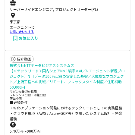
サーバーサイドエンジニア, プロジェクトリーダー(PL)
東京都
エージェントに
お問い合わせする
お気に入り
紹介動画
株式会社NTTデータビジネスシステムズ
【＜テックリード＞国内シェアNo.1製品×AI／AIエージェント新規プロ
ジェクト】NTTデータ100％出資の安定した基盤／大規模なプロジェク
ト／上流工程への挑戦／リモート、フレックスタイム制度／住宅補助
50,000円
モダンな技術を採用
フレックス出勤・時差出勤
学歴不問
■必須条件
・Webアプリケーション開発におけるテックリードとしての実務経験
・クラウド環境（AWS / Azure/GCP等）を用いたシステム設計・開発
経験
570
万円〜
900
万円