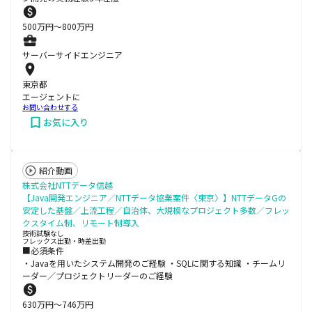
500
万円〜
800
万円
サーバーサイドエンジニア
東京都
エージェントに
お問い合わせする
お気に入り
紹介動画
株式会社NTTデータ信越
【Java開発エンジニア／NTTデータ協業案件〈東京〉】NTTデータGの
安定した基盤／上流工程／自治体、大規模なプロジェクト多数／フレッ
クスタイム制、リモート制導入
技術試験なし
フレックス出勤・時差出勤
■必須条件
・Javaを用いたシステム開発のご経験 ・SQLに関する知識 ・チームリ
ーダー／プロジェクトリーダーのご経験
630
万円〜
746
万円