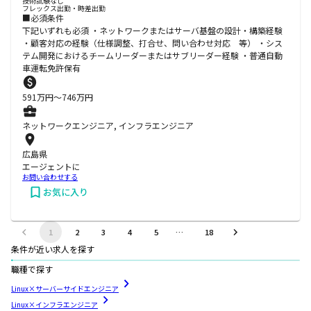
技術試験なし
フレックス出勤・時差出勤
■必須条件
下記いずれも必須 ・ネットワークまたはサーバ基盤の設計・構築経験
・顧客対応の経験（仕様調整、打合せ、問い合わせ対応 等） ・シス
テム開発におけるチームリーダーまたはサブリーダー経験 ・普通自動
車運転免許保有
591
万円〜
746
万円
ネットワークエンジニア, インフラエンジニア
広島県
エージェントに
お問い合わせする
お気に入り
1
2
3
4
5
…
18
条件が近い求人を探す
職種で探す
Linux×サーバーサイドエンジニア
Linux×インフラエンジニア