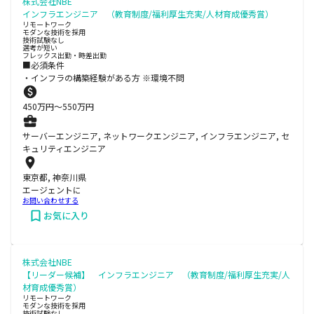
株式会社NBE
インフラエンジニア （教育制度/福利厚生充実/人材育成優秀賞）
リモートワーク
モダンな技術を採用
技術試験なし
選考が短い
フレックス出勤・時差出勤
■必須条件
・インフラの構築経験がある方 ※環境不問
450
万円〜
550
万円
サーバーエンジニア, ネットワークエンジニア, インフラエンジニア, セ
キュリティエンジニア
東京都, 神奈川県
エージェントに
お問い合わせする
お気に入り
株式会社NBE
【リーダー候補】 インフラエンジニア （教育制度/福利厚生充実/人
材育成優秀賞）
リモートワーク
モダンな技術を採用
技術試験なし