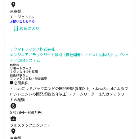
東京都
エージェントに
お問い合わせする
お気に入り
テクマトリックス株式会社
エンジニア／テックリード候補（自社開発サービス）◎国内トップシェ
ア／CRMシステム
転勤なし
リモートワーク
モダンな技術を採用
技術試験なし
フレックス出勤・時差出勤
■必須条件
・Javaによるバックエンドの開発経験 (5年以上) ・JavaScriptによるフ
ロントエンドの開発経験 (5年以上) ・チームリーダーまたはテックリー
ドの経験
570
万円〜
950
万円
フルスタックエンジニア
東京都