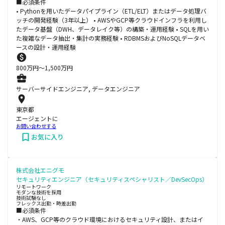
■必須条件
• Pythonを用いたデータパイプライン（ETL/ELT）またはデータ処理バ
ッチの開発経験（3年以上） • AWSやGCP等クラウドインフラを利用し
たデータ基盤（DWH、データレイク等）の構築・運用経験 • SQLを用い
た複雑なデータ抽出・集計の実務経験 • RDBMSおよびNoSQLデータベ
ースの設計・運用経験
800
万円〜
1,500
万円
サーバーサイドエンジニア, データエンジニア
東京都
エージェントに
お問い合わせする
お気に入り
株式会社エニグモ
セキュリティエンジニア（セキュリティスペシャリスト／DevSecOps）
リモートワーク
モダンな技術を採用
技術試験なし
フレックス出勤・時差出勤
■必須条件
・AWS、GCP等のクラウド環境におけるセキュリティ設計、またはイ