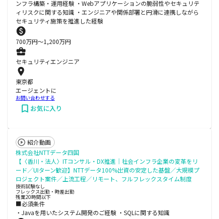
ンフラ構築・運用経験 ・Webアプリケーションの脆弱性やセキュリテ
ィリスクに関する知識 ・エンジニアや関係部署と円滑に連携しながら
セキュリティ施策を推進した経験
700
万円〜
1,200
万円
セキュリティエンジニア
東京都
エージェントに
お問い合わせする
お気に入り
紹介動画
株式会社NTTデータ四国
【〈香川・法人〉ITコンサル・DX推進│社会インフラ企業の変革をリ
ード／UIターン歓迎】NTTデータ100%出資の安定した基盤／大規模プ
ロジェクト案件／上流工程／リモート、フルフレックスタイム制度
技術試験なし
フレックス出勤・時差出勤
残業20時間以下
■必須条件
・Javaを用いたシステム開発のご経験 ・SQLに関する知識