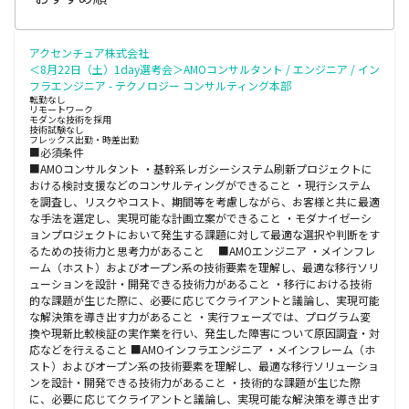
アクセンチュア株式会社
＜8月22日（土）1day選考会＞AMOコンサルタント / エンジニア / イン
フラエンジニア - テクノロジー コンサルティング本部
転勤なし
リモートワーク
モダンな技術を採用
技術試験なし
フレックス出勤・時差出勤
■必須条件
■AMOコンサルタント ・基幹系レガシーシステム刷新プロジェクトに
おける検討支援などのコンサルティングができること ・現行システム
を調査し、リスクやコスト、期間等を考慮しながら、お客様と共に最適
な手法を選定し、実現可能な計画立案ができること ・モダナイゼーシ
ョンプロジェクトにおいて発生する課題に対して最適な選択や判断をす
るための技術力と思考力があること ■AMOエンジニア ・メインフレ
ーム（ホスト）およびオープン系の技術要素を理解し、最適な移行ソリ
ューションを設計・開発できる技術力があること ・移行における技術
的な課題が生じた際に、必要に応じてクライアントと議論し、実現可能
な解決策を導き出す力があること ・実行フェーズでは、プログラム変
換や現新比較検証の実作業を行い、発生した障害について原因調査・対
応などを行えること ■AMOインフラエンジニア ・メインフレーム（ホ
スト）およびオープン系の技術要素を理解し、最適な移行ソリューショ
ンを設計・開発できる技術力があること ・技術的な課題が生じた際
に、必要に応じてクライアントと議論し、実現可能な解決策を導き出す