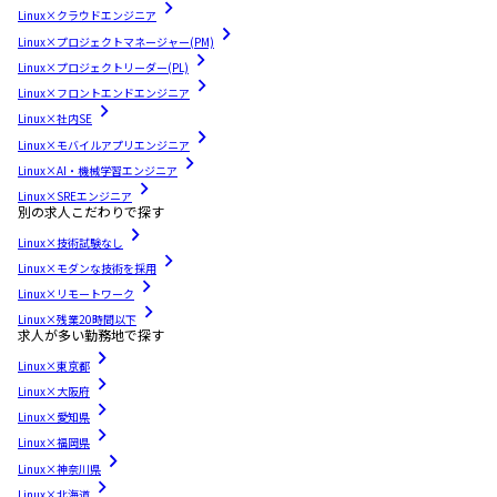
Linux×クラウドエンジニア
Linux×プロジェクトマネージャー(PM)
Linux×プロジェクトリーダー(PL)
Linux×フロントエンドエンジニア
Linux×社内SE
Linux×モバイルアプリエンジニア
Linux×AI・機械学習エンジニア
Linux×SREエンジニア
別の求人こだわりで探す
Linux×技術試験なし
Linux×モダンな技術を採用
Linux×リモートワーク
Linux×残業20時間以下
求人が多い勤務地で探す
Linux×東京都
Linux×大阪府
Linux×愛知県
Linux×福岡県
Linux×神奈川県
Linux×北海道