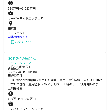
580
万円〜
1,020
万円
サーバーサイドエンジニア
東京都
エージェントに
お問い合わせする
お気に入り
GOドライブ株式会社
エッジエンジニア
モダンな技術を採用
技術試験なし
フレックス出勤・時差出勤
■必須条件
・Linux/Android環境を利用した開発・運用・保守経験 または Flutter
アプリの開発・運用経験 ・GitおよびGitHub等のサービスを用いたチー
ム開発経験
600
万円〜
1,200
万円
モバイルアプリエンジニア