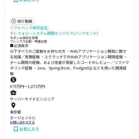
紹介動画
ソフトバンク株式会社
テレフォニーシステム開発エンジニア(バックエンド)
モダンな技術を採用
フレックス出勤・時差出勤
■必須条件
以下すべてのご経験をお持ちの方 ・Webアプリケーション開発に関す
る知識／実務経験 ・スクラッチでのWebアプリケーション開発経験 ・
チーム開発の経験、および他者が実装したコードのレビュー／リファク
タリング経験 ・Java、Spring Boot、PostgreSQLなどを用いた開発経
験
679
万円〜
1,073
万円
サーバーサイドエンジニア
東京都
エージェントに
お問い合わせする
お気に入り