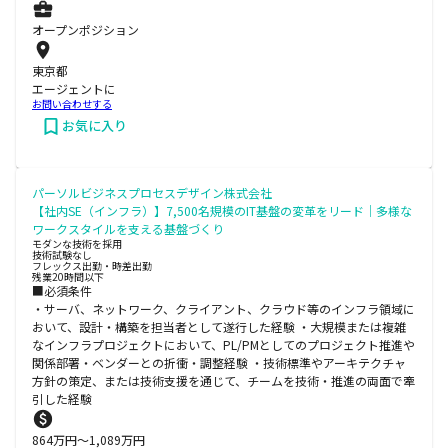
オープンポジション
東京都
エージェントに
お問い合わせする
お気に入り
パーソルビジネスプロセスデザイン株式会社
【社内SE（インフラ）】7,500名規模のIT基盤の変革をリード｜多様な
ワークスタイルを支える基盤づくり
モダンな技術を採用
技術試験なし
フレックス出勤・時差出勤
残業20時間以下
■必須条件
・サーバ、ネットワーク、クライアント、クラウド等のインフラ領域に
おいて、設計・構築を担当者として遂行した経験 ・大規模または複雑
なインフラプロジェクトにおいて、PL/PMとしてのプロジェクト推進や
関係部署・ベンダーとの折衝・調整経験 ・技術標準やアーキテクチャ
方針の策定、または技術支援を通じて、チームを技術・推進の両面で牽
引した経験
864
万円〜
1,089
万円