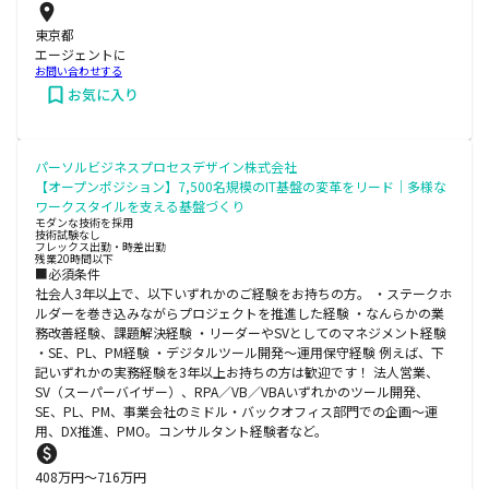
東京都
エージェントに
お問い合わせする
お気に入り
パーソルビジネスプロセスデザイン株式会社
【オープンポジション】7,500名規模のIT基盤の変革をリード｜多様な
ワークスタイルを支える基盤づくり
モダンな技術を採用
技術試験なし
フレックス出勤・時差出勤
残業20時間以下
■必須条件
社会人3年以上で、以下いずれかのご経験をお持ちの方。 ・ステークホ
ルダーを巻き込みながらプロジェクトを推進した経験 ・なんらかの業
務改善経験、課題解決経験 ・リーダーやSVとしてのマネジメント経験
・SE、PL、PM経験 ・デジタルツール開発～運用保守経験 例えば、下
記いずれかの実務経験を3年以上お持ちの方は歓迎です！ 法人営業、
SV（スーパーバイザー）、RPA／VB／VBAいずれかのツール開発、
SE、PL、PM、事業会社のミドル・バックオフィス部門での企画～運
用、DX推進、PMO。コンサルタント経験者など。
408
万円〜
716
万円