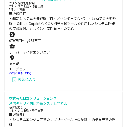
モダンな技術を採用
フレックス出勤・時差出勤
5名以上募集
■必須条件
・基幹システム開発経験（自社／ベンダー問わず） ・Javaでの開発経
験 ・GitHub CopilotなどのAI開発支援ツールを活用したシステム開発
の実践経験、もしくは生産性向上への関心
679
万円〜
1,073
万円
サーバーサイドエンジニア
東京都
エージェントに
お問い合わせする
お気に入り
株式会社日立ソリューションズ
通信キャリア向け料金システム開発SE
技術試験なし
フレックス出勤・時差出勤
■必須条件
・システムエンジニアでのサブリーダー以上の経験 ・通信業界での経
験