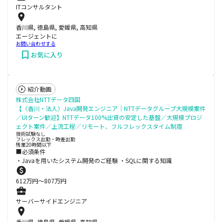
ITコンサルタント
香川県, 徳島県, 愛媛県, 高知県
エージェントに
お問い合わせする
お気に入り
紹介動画
株式会社NTTデータ四国
【〈香川・法人〉Java開発エンジニア│NTTデータグループ大規模案件
／UIターン歓迎】NTTデータ100%出資の安定した基盤／大規模プロジ
ェクト案件／上流工程／リモート、フルフレックスタイム制度
技術試験なし
フレックス出勤・時差出勤
残業20時間以下
■必須条件
・Javaを用いたシステム開発のご経験 ・SQLに関する知識
612
万円〜
807
万円
サーバーサイドエンジニア
香川県, 徳島県, 愛媛県, 高知県