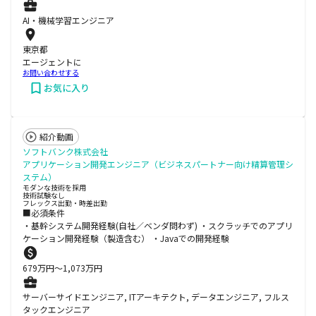
AI・機械学習エンジニア
東京都
エージェントに
お問い合わせする
お気に入り
紹介動画
ソフトバンク株式会社
アプリケーション開発エンジニア（ビジネスパートナー向け精算管理シ
ステム）
モダンな技術を採用
技術試験なし
フレックス出勤・時差出勤
■必須条件
・基幹システム開発経験(自社／ベンダ問わず) ・スクラッチでのアプリ
ケーション開発経験（製造含む） ・Javaでの開発経験
679
万円〜
1,073
万円
サーバーサイドエンジニア, ITアーキテクト, データエンジニア, フルス
タックエンジニア