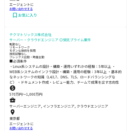
エージェントに
お問い合わせする
お気に入り
テクマトリックス株式会社
サーバー・クラウドエンジニア ◎受託プライム案件
転勤なし
リモートワーク
モダンな技術を採用
技術試験なし
フレックス出勤・時差出勤
■必須条件
・Linux系システムの設計・構築・運用いずれかの経験：5年以上 ・
WEB系システムのインフラ設計・構築・運用の経験：3年以上 ・基本的
なネットワークの知識（L4/L7、DNS、TLS、ロードバランシングな
ど） ・ドキュメント作成・レビュー能力、チームで成果を出す志向性
570
万円〜
1,000
万円
サーバーエンジニア, インフラエンジニア, クラウドエンジニア
東京都
エージェントに
お問い合わせする