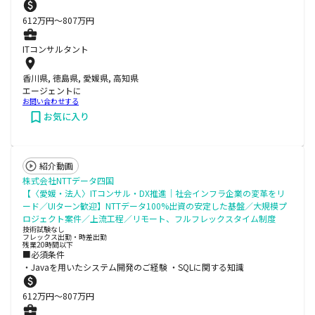
612
万円〜
807
万円
ITコンサルタント
香川県, 徳島県, 愛媛県, 高知県
エージェントに
お問い合わせする
お気に入り
紹介動画
株式会社NTTデータ四国
【〈愛媛・法人〉ITコンサル・DX推進│社会インフラ企業の変革をリ
ード／UIターン歓迎】NTTデータ100%出資の安定した基盤／大規模プ
ロジェクト案件／上流工程／リモート、フルフレックスタイム制度
技術試験なし
フレックス出勤・時差出勤
残業20時間以下
■必須条件
・Javaを用いたシステム開発のご経験 ・SQLに関する知識
612
万円〜
807
万円