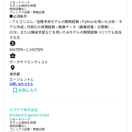
リモートワーク
モダンな技術を採用
技術試験なし
フレックス出勤・時差出勤
■必須条件
• アルゴリズム／各種予測モデルの開発経験 • Pythonを用いた分析・モ
デル作成 • 可視化の実務経験 • 画像データ（画像認識・分類等）、
OCR、または機械学習などを用いたAIモデルの開発経験 ※1つでも該当
する方
800
万円〜
1,500
万円
データサイエンティスト
東京都
エージェントに
お問い合わせする
お気に入り
スマサテ株式会社
Backend Engineer (Data)
リモートワーク
モダンな技術を採用
技術試験なし
フレックス出勤・時差出勤