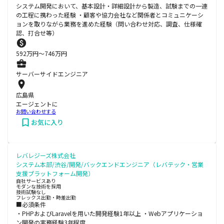
システム開発において、基本設計・詳細設計から製造、試験までの一連
の工程に携わった経験 ・顧客や協力会社など関係者とコミュニケーシ
ョンを取りながら業務を進めた経験（問い合わせ対応、調査、仕様確
認、打合せ等）
592
万円〜
746
万円
サーバーサイドエンジニア
広島県
エージェントに
お問い合わせする
お気に入り
レバレジーズ株式会社
システム本部/渋谷/開発/バックエンドエンジニア（レバテック・営業
支援プラットフォーム開発）
自社サービスあり
モダンな技術を採用
技術試験なし
フレックス出勤・時差出勤
■必須条件
・PHPおよびLaravelを用いた開発経験1年以上 ・Webアプリケーショ
ン開発の実務経験3年程度