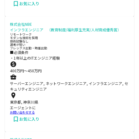
お気に入り
株式会社NBE
インフラエンジニア （教育制度/福利厚生充実/人材育成優秀賞）
リモートワーク
モダンな技術を採用
技術試験なし
選考が短い
フレックス出勤・時差出勤
■必須条件
・1年以上のITエンジニア経験
400
万円〜
450
万円
サーバーエンジニア, ネットワークエンジニア, インフラエンジニア, セ
キュリティエンジニア
東京都, 神奈川県
エージェントに
お問い合わせする
お気に入り