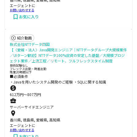
エージェントに
お問い合わせする
お気に入り
紹介動画
株式会社NTTデータ四国
【〈愛媛・法人〉Java開発エンジニア│NTTデータグループ大規模案件
／UIターン歓迎】NTTデータ100%出資の安定した基盤／大規模プロジ
ェクト案件／上流工程／リモート、フルフレックスタイム制度
技術試験なし
フレックス出勤・時差出勤
残業20時間以下
■必須条件
・Javaを用いたシステム開発のご経験 ・SQLに関する知識
612
万円〜
807
万円
サーバーサイドエンジニア
香川県, 徳島県, 愛媛県, 高知県
エージェントに
お問い合わせする
お気に入り