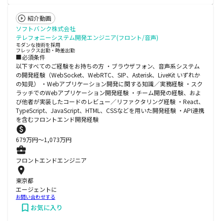
紹介動画
ソフトバンク株式会社
テレフォニーシステム開発エンジニア(フロント/音声)
モダンな技術を採用
フレックス出勤・時差出勤
■必須条件
以下すべてのご経験をお持ちの方 ・ブラウザフォン、音声系システム
の開発経験（WebSocket、WebRTC、SIP、Asterisk、LiveKit いずれか
の知見） ・Webアプリケーション開発に関する知識／実務経験 ・スク
ラッチでのWebアプリケーション開発経験 ・チーム開発の経験、およ
び他者が実装したコードのレビュー／リファクタリング経験 ・React、
TypeScript、JavaScript、HTML、CSSなどを用いた開発経験 ・API連携
を含むフロントエンド開発経験
679
万円〜
1,073
万円
フロントエンドエンジニア
東京都
エージェントに
お問い合わせする
お気に入り