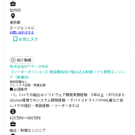
社内SE
東京都
エージェントに
お問い合わせする
お気に入り
紹介動画
株式会社NTTデータMSE
【リーダーポジション】建設機械向け組み込み制御ソフト開発エンジニ
ア（新横浜）
技術試験なし
フレックス出勤・時差出勤
■必須条件
・C、C++での組込みソフトウェア開発実務経験 5年以上 ・RTOSまた
はLinux環境でのシステム開発経験 ・デバイスドライバやHAL層など低
レイヤの設計・実装経験 ・リーダーまたは
625
万円〜
980
万円
組込・制御エンジニア