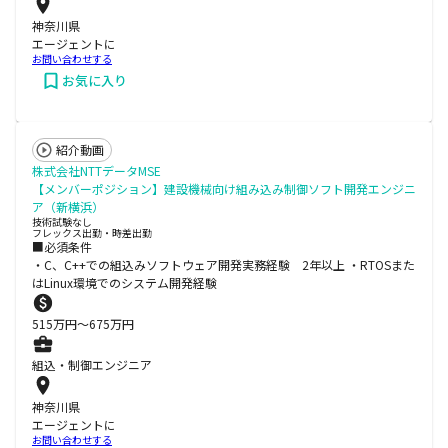
神奈川県
エージェントに
お問い合わせする
お気に入り
紹介動画
株式会社NTTデータMSE
【メンバーポジション】建設機械向け組み込み制御ソフト開発エンジニ
ア（新横浜）
技術試験なし
フレックス出勤・時差出勤
■必須条件
・C、C++での組込みソフトウェア開発実務経験 2年以上 ・RTOSまた
はLinux環境でのシステム開発経験
515
万円〜
675
万円
組込・制御エンジニア
神奈川県
エージェントに
お問い合わせする