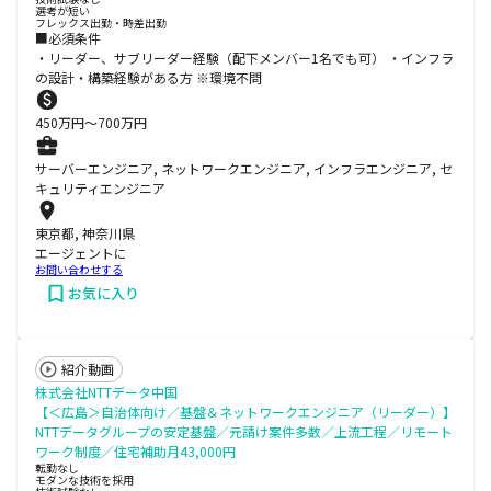
選考が短い
フレックス出勤・時差出勤
■必須条件
・リーダー、サブリーダー経験（配下メンバー1名でも可） ・インフラ
の設計・構築経験がある方 ※環境不問
450
万円〜
700
万円
サーバーエンジニア, ネットワークエンジニア, インフラエンジニア, セ
キュリティエンジニア
東京都, 神奈川県
エージェントに
お問い合わせする
お気に入り
紹介動画
株式会社NTTデータ中国
【＜広島＞自治体向け／基盤＆ネットワークエンジニア（リーダー）】
NTTデータグループの安定基盤／元請け案件多数／上流工程／リモート
ワーク制度／住宅補助月43,000円
転勤なし
モダンな技術を採用