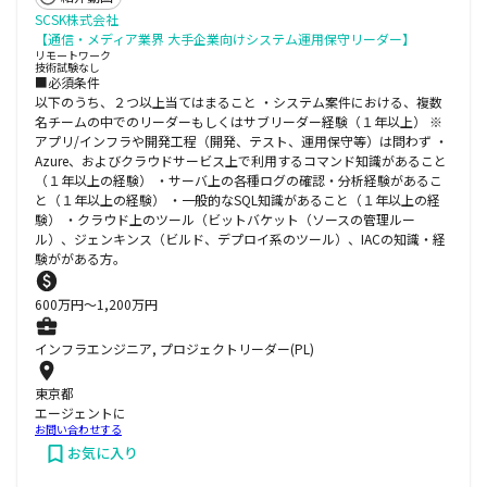
SCSK株式会社
【通信・メディア業界 大手企業向けシステム運用保守リーダー】
リモートワーク
技術試験なし
■必須条件
以下のうち、２つ以上当てはまること ・システム案件における、複数
名チームの中でのリーダーもしくはサブリーダー経験（１年以上） ※
アプリ/インフラや開発工程（開発、テスト、運用保守等）は問わず ・
Azure、およびクラウドサービス上で利用するコマンド知識があること
（１年以上の経験） ・サーバ上の各種ログの確認・分析経験があるこ
と（１年以上の経験） ・一般的なSQL知識があること（１年以上の経
験） ・クラウド上のツール（ビットバケット（ソースの管理ルー
ル）、ジェンキンス（ビルド、デプロイ系のツール）、IACの知識・経
験ががある方。
600
万円〜
1,200
万円
インフラエンジニア, プロジェクトリーダー(PL)
東京都
エージェントに
お問い合わせする
お気に入り