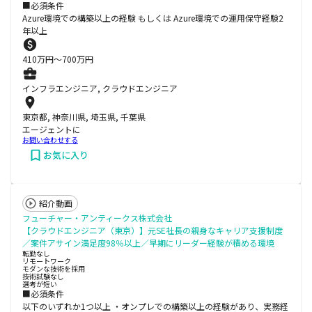
■必須条件
Azure環境での構築以上の経験 もしくは Azure環境での運用保守経験2
年以上
410
万円〜
700
万円
インフラエンジニア, クラウドエンジニア
東京都, 神奈川県, 埼玉県, 千葉県
エージェントに
お問い合わせする
お気に入り
紹介動画
フューチャー・アンティークス株式会社
【クラウドエンジニア（東京）】元SE社長の親身なキャリア支援制度
／案件アサイン満足度98％以上／早期にリーダー経験が積める環境
転勤なし
リモートワーク
モダンな技術を採用
技術試験なし
選考が短い
■必須条件
以下のいずれか1つ以上 ・オンプレでの構築以上の経験があり、実務経