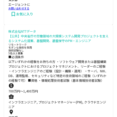
エージェントに
お問い合わせする
お気に入り
株式会社NTTデータ
【公共】中央省庁の労働領域の大規模システム開発プロジェクトを支え
るシステム化提案、基盤開発、基盤保守のPM・エンジニア
リモートワーク
モダンな技術を採用
技術試験なし
5名以上募集
■必須条件
以下いずれかの経験をお持ちの方 ・ソフトウェア開発または基盤構築
プロジェクトにおけるプロジェクトマネジメント、リーダーのご経験
・インフラエンジニアのご経験（設計・構築・運用） ・サーバ、NW、
DB、運用監視、セキュリティなど特定の技術領域のご経験（いずれか
の経験で可） ■資格 ・情報処理技術者試験（基本情報技術者試験）
700
万円〜
1,400
万円
インフラエンジニア, プロジェクトマネージャー(PM), クラウドエンジ
ニア