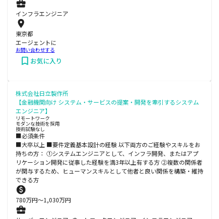
インフラエンジニア
東京都
エージェントに
お問い合わせする
お気に入り
株式会社日立製作所
【金融機関向け システム・サービスの提案・開発を牽引するシステム
エンジニア】
リモートワーク
モダンな技術を採用
技術試験なし
■必須条件
■大卒以上 ■要件定義基本設計の経験 以下両方のご経験やスキルをお
持ちの方： ①システムエンジニアとして、インフラ開発、またはアプ
リケーション開発に従事した経験を満3年以上有する方 ②複数の関係者
が関与するため、ヒューマンスキルとして他者と良い関係を構築・維持
できる方
780
万円〜
1,030
万円