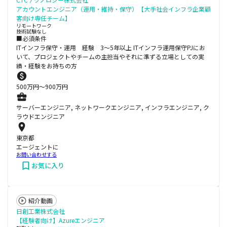
アカウントエンジニア（運用・維持・保守）【大手社会インフラ企業顧
客向け専任チーム】
リモートワーク
技術試験なし
■必須条件
ITインフラ保守・運用 経験 3～5年以上 ITインフラ運用保守PJにお
いて、プロジェクトやチームの主担当やそれに準ずる立場としての実
績・経験をお持ちの方
500
万円〜
900
万円
サーバーエンジニア, ネットワークエンジニア, インフラエンジニア, ク
ラウドエンジニア
東京都
エージェントに
お問い合わせする
お気に入り
紹介動画
日創工業株式会社
【経験者向け】Azureエンジニア