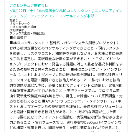
アクセンチュア株式会社
＜8月22日（土）1day選考会＞AMOコンサルタント / エンジニア / イン
フラエンジニア - テクノロジー コンサルティング本部
転勤なし
リモートワーク
モダンな技術を採用
技術試験なし
フレックス出勤・時差出勤
■必須条件
■AMOコンサルタント ・基幹系レガシーシステム刷新プロジェクトに
おける検討支援などのコンサルティングができること ・現行システム
を調査し、リスクやコスト、期間等を考慮しながら、お客様と共に最適
な手法を選定し、実現可能な計画立案ができること ・モダナイゼーシ
ョンプロジェクトにおいて発生する課題に対して最適な選択や判断をす
るための技術力と思考力があること ■AMOエンジニア ・メインフレ
ーム（ホスト）およびオープン系の技術要素を理解し、最適な移行ソリ
ューションを設計・開発できる技術力があること ・移行における技術
的な課題が生じた際に、必要に応じてクライアントと議論し、実現可能
な解決策を導き出す力があること ・実行フェーズでは、プログラム変
換や現新比較検証の実作業を行い、発生した障害について原因調査・対
応などを行えること ■AMOインフラエンジニア ・メインフレーム（ホ
スト）およびオープン系の技術要素を理解し、最適な移行ソリューショ
ンを設計・開発できる技術力があること ・技術的な課題が生じた際
に、必要に応じてクライアントと議論し、実現可能な解決策を導き出す
力があること ・実行フェーズでは、実行基盤やDevOpsパイプラインな
どの構築・運用を行い、問題が発生した際に適切な対処ができること