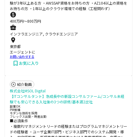
験が3年以上ある方 ・AWSSAP資格をお持ちの方 ・AZ104以上の資格を
お持ちの方 ・1年以上のクラウド環境での経験（工程問わず）
400
万円〜
800
万円
インフラエンジニア, クラウドエンジニア
東京都
エージェントに
お問い合わせする
お気に入り
紹介動画
株式会社MSOL Digital
【ITコンサルタント】急成長中の新設コンサルファーム/コンサル未経
験でも安心できる入社後の3つの研修/基本週2出社
副業OK
PM候補
モダンな技術を採用
フレックス出勤・時差出勤
■必須条件
・複数PJマネジメントリードの経験またはプログラムマネジメントリー
ドの経験者 ・ユーザ企業IT部門・ビジネス部門でのシステム開発・導