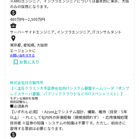
※AMOエンジニア、インフラエンジニアについては基本的に東京、大阪
のみの採用となります。
480
万円〜
2,500
万円
サーバーサイドエンジニア, インフラエンジニア, ITコンサルタント
東京都, 愛知県, 大阪府
エージェントに
お問い合わせする
お気に入り
株式会社日立製作所
【＜主任クラス＞大手証券会社向けシステム基盤チームリーダ（オンプ
レミスサーバ基盤、パブリッククラウドなどのITスペシャリスト）】
モダンな技術を採用
技術試験なし
■必須条件
【いずれも必須】 ・Azure上でシステム設計、構築、維持（目安：5年
以上） ・PLとして社内外の折衝経験（規模感問わず） ・応用情報処理
技術者 ※証券の知識・システムの知識は不要です。ただし、前向きに
習得する意欲は必要となります。