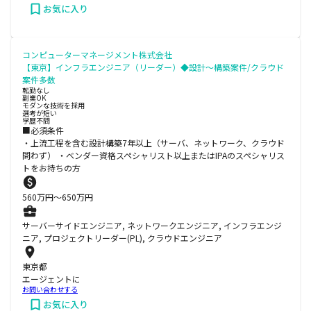
お気に入り
コンピューターマネージメント株式会社
【東京】インフラエンジニア（リーダー）◆設計～構築案件/クラウド
案件多数
転勤なし
副業OK
モダンな技術を採用
選考が短い
学歴不問
■必須条件
・上流工程を含む設計構築7年以上（サーバ、ネットワーク、クラウド
問わず） ・ベンダー資格スペシャリスト以上またはIPAのスペシャリス
トをお持ちの方
560
万円〜
650
万円
サーバーサイドエンジニア, ネットワークエンジニア, インフラエンジ
ニア, プロジェクトリーダー(PL), クラウドエンジニア
東京都
エージェントに
お問い合わせする
お気に入り