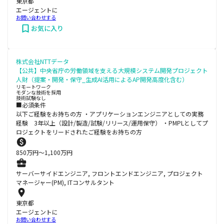
東京都
エージェントに
お問い合わせする
お気に入り
株式会社NTTデータ
【公共】中央省庁の労働領域を支える大規模システム開発プロジェクト
人財（提案・開発・保守_生成AI活用によるAP開発高度化含む）
リモートワーク
モダンな技術を採用
技術試験なし
■必須条件
以下ご経験をお持ちの方 ・アプリケーションエンジニアとしての実務
経験 3年以上（設計/製造/試験/リリース/運用保守） ・PMPLとしてプ
ロジェクトをリードされたご経験をお持ちの方
850
万円〜
1,100
万円
サーバーサイドエンジニア, フロントエンドエンジニア, プロジェクト
マネージャー(PM), ITコンサルタント
東京都
エージェントに
お問い合わせする