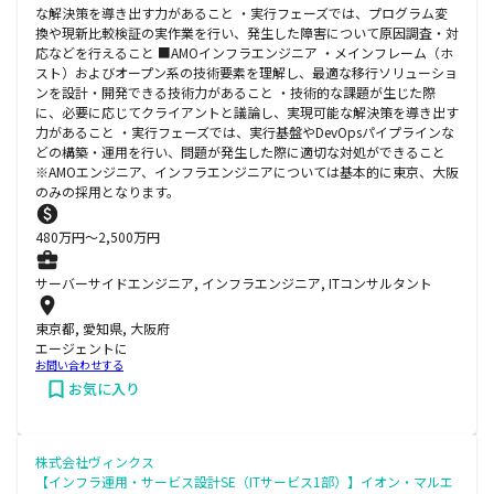
な解決策を導き出す力があること ・実行フェーズでは、プログラム変
換や現新比較検証の実作業を行い、発生した障害について原因調査・対
応などを行えること ■AMOインフラエンジニア ・メインフレーム（ホ
スト）およびオープン系の技術要素を理解し、最適な移行ソリューショ
ンを設計・開発できる技術力があること ・技術的な課題が生じた際
に、必要に応じてクライアントと議論し、実現可能な解決策を導き出す
力があること ・実行フェーズでは、実行基盤やDevOpsパイプラインな
どの構築・運用を行い、問題が発生した際に適切な対処ができること
※AMOエンジニア、インフラエンジニアについては基本的に東京、大阪
のみの採用となります。
480
万円〜
2,500
万円
サーバーサイドエンジニア, インフラエンジニア, ITコンサルタント
東京都, 愛知県, 大阪府
エージェントに
お問い合わせする
お気に入り
株式会社ヴィンクス
【インフラ運用・サービス設計SE（ITサービス1部）】イオン・マルエ