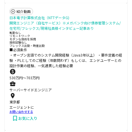
紹介動画
日本電子計算株式会社（NTTデータG)
開発エンジニア（自社サービス）※メガバンク向け債券管理システム/
在宅可/フレックス/現場社員様インタビュー記事あり
転勤なし
リモートワーク
モダンな技術を採用
技術試験なし
フレックス出勤・時差出勤
■必須条件
・オープン言語でのシステム開発経験（Java3年以上） ・要件定義の経
験 ・PLとしてのご経験（年数問わず）もしくは、 エンドユーザーとの
設計作業の経験、一気通貫した経験必要
530
万円〜
703
万円
サーバーサイドエンジニア
東京都
エージェントに
お問い合わせする
お気に入り