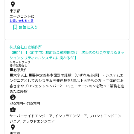
東京都
エージェントに
お問い合わせする
お気に入り
株式会社日立製作所
【開発】【〈府中市〉政府系金融機関向け 次世代の社会を支えるミッ
ションクリティカルシステムに携わるSE】
リモートワーク
技術試験なし
■必須条件
■大卒以上 ■要件定義基本設計の経験 【いずれも必須】 ・システムエ
ンジニアとしてのシステム開発経験を3年以上お持ちの方 ・主体的にお
客さまやプロジェクトメンバーとコミュニケーションを取って業務を進
めたご経験
490
万円〜
760
万円
サーバーサイドエンジニア, インフラエンジニア, フロントエンドエン
ジニア, クラウドエンジニア
東京都