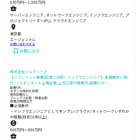
830
万円〜
1,080
万円
サーバーエンジニア, ネットワークエンジニア, インフラエンジニア, プ
ロジェクトリーダー(PL), クラウドエンジニア
東京都
エージェントに
お問い合わせする
お気に入り
株式会社ソルクシーズ
【＜クレジット事業部/第二SI部＞インフラエンジニア】金融案件に特
化！/スタンダード上場企業/上流工程の経験可/副業ＯＫ！
副業OK
モダンな技術を採用
技術試験なし
フレックス出勤・時差出勤
残業20時間以下
■必須条件
・インフラエンジニアとしてオンプレ/クラウド/ネットワークいずれか
の経験(目安10年以上)
600
万円〜
800
万円