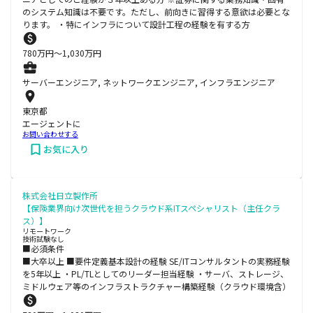
のシステム知識は不要です。ただし、前向きに習得する意欲は必要とな
ります。 ・特にインフラについて設計工程の経験を有する方
780
万円〜
1,030
万円
サーバーエンジニア, ネットワークエンジニア, インフラエンジニア
東京都
エージェントに
お問い合わせする
お気に入り
株式会社日立製作所
【保険業界向け次世代を担うクラウド系ITスペシャリスト（主任クラ
ス）】
リモートワーク
技術試験なし
■必須条件
■大卒以上 ■要件定義基本設計の経験 SE/ITコンサルタントの実務経験
を5年以上 ・PL/TLとしてのリーダー担当経験 ・サーバ、ストレージ、
ミドルウェア等のインフラストラクチャー構築経験（クラウド環境含）