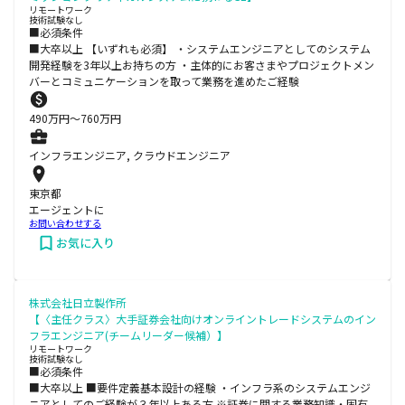
リモートワーク
技術試験なし
■必須条件
■大卒以上 【いずれも必須】 ・システムエンジニアとしてのシステム
開発経験を3年以上お持ちの方 ・主体的にお客さまやプロジェクトメン
バーとコミュニケーションを取って業務を進めたご経験
490
万円〜
760
万円
インフラエンジニア, クラウドエンジニア
東京都
エージェントに
お問い合わせする
お気に入り
株式会社日立製作所
【〈主任クラス〉大手証券会社向けオンライントレードシステムのイン
フラエンジニア(チームリーダー候補）】
リモートワーク
技術試験なし
■必須条件
■大卒以上 ■要件定義基本設計の経験 ・インフラ系のシステムエンジ
ニアとしてのご経験が３年以上ある方 ※証券に関する業務知識・固有