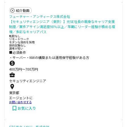
紹介動画
フューチャー・アンティークス株式会社
【セキュリティエンジニア（東京）】元SE社長の親身なキャリア支援
制度／案件アサイン満足度98％以上／早期にリーダー経験が積める環
境／多彩なキャリアパス
転勤なし
リモートワーク
モダンな技術を採用
技術試験なし
選考が短い
■必須条件
・サーバー・NWの構築または運用保守経験がある方
400
万円〜
700
万円
セキュリティエンジニア
東京都
エージェントに
お問い合わせする
お気に入り
CTCテクノロジー株式会社