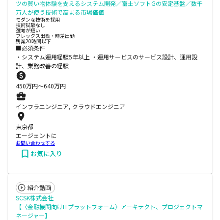
ツの買い物体験を支えるシステム開発／富士ソフトGの安定基盤／数千
万人が使う技術で高まる市場価値
モダンな技術を採用
技術試験なし
選考が短い
フレックス出勤・時差出勤
残業20時間以下
■必須条件
・システム運用経験5年以上 ・運用サービスのサービス設計、運用設
計、業務改善の経験
450
万円〜
640
万円
インフラエンジニア, クラウドエンジニア
東京都
エージェントに
お問い合わせする
お気に入り
紹介動画
SCSK株式会社
【〈金融機関向けITプラットフォーム〉アーキテクト、プロジェクトマ
ネージャー】