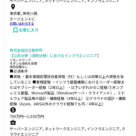
サーバーエンジニア, ネットワークエンジニア, インフラエンジニア
東京都, 神奈川県
エージェントに
お問い合わせする
お気に入り
株式会社日立製作所
【公共分野（消防分野）におけるインフラエンジニア】
リモートワーク
モダンな技術を採用
技術試験なし
■必須条件
■資格 ・基本情報処理技術者資格（FE）もしくは同等以上の資格を有
していること ■業務経験 ・インフラ基盤構築におけるリーダー経験ま
たはサブリーダー経験（2年以上） ・以下いずれかのご経験 ①オンプ
レミス基盤、Microsoft製品（Windowsサーバ・クライアント）、ミド
ルウェア製品等の設計・構築経験（4年以上） ②クラウドの設計・構築
経験（Azure、AWS以外のクラウド経験でも可／4年以上）
780
万円〜
1,030
万円
サーバーエンジニア, ネットワークエンジニア, インフラエンジニア, ク
ラウドエンジニア