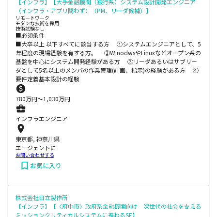
【インフラ】【大手金融機関（銀行系）システム設計開発エンジニア
（インフラ・アプリ問わず）（PM、リーダ候補）】
リモートワーク
モダンな技術を採用
技術試験なし
■必須条件
■大卒以上 以下すべてに該当する方 ①システムエンジニアとして、5
年程度の現場経験を有する方。 ②WinodwsやLinuxなどオープン系の
基盤を中心にシステム開発経験がある方 ③リーダあるいはサブリー
ダとして5名以上のメンバの作業管理(計画、指示)の経験がある方 ④
要件定義基本設計の経験
780
万円〜
1,030
万円
インフラエンジニア
東京都, 神奈川県
エージェントに
お問い合わせする
お気に入り
株式会社日立製作所
【インフラ】【〈府中市〉政府系金融機関向け 次世代の社会を支える
ミッションクリティカルシステムに携わるSE】