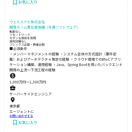
お気に入り
ウェルスナビ株式会社
開発チーム責任者候補（共通ソフトウェア）
転勤なし
リモートワーク
モダンな技術を採用
技術試験なし
フレックス出勤・時差出勤
■必須条件
・メンバーマネジメントの経験 ・システム全体の方式設計（要件定
義）およびアーキテクチャ策定の経験 ・クラウド環境でのBtoCアプリ
ケーション構築、運用経験 ・Java、Spring Bootを用いたバックエンド
開発の上流〜下流工程の経験
1,000
万円〜
1,500
万円
サーバーサイドエンジニア
東京都
エージェントに
お問い合わせする
お気に入り