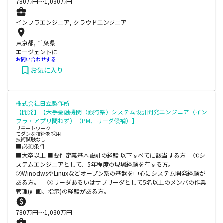
780
万円〜
1,030
万円
インフラエンジニア, クラウドエンジニア
東京都, 千葉県
エージェントに
お問い合わせする
お気に入り
株式会社日立製作所
【開発】【大手金融機関（銀行系）システム設計開発エンジニア（イン
フラ・アプリ問わず）（PM、リーダ候補）】
リモートワーク
モダンな技術を採用
技術試験なし
■必須条件
■大卒以上 ■要件定義基本設計の経験 以下すべてに該当する方 ①シ
ステムエンジニアとして、5年程度の現場経験を有する方。
②WinodwsやLinuxなどオープン系の基盤を中心にシステム開発経験が
ある方。 ③リーダあるいはサブリーダとして5名以上のメンバの作業
管理(計画、指示)の経験がある方。
780
万円〜
1,030
万円