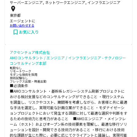
サーバーエンジニア, ネットワークエンジニア, インフラエンジニア
東京都
エージェントに
お問い合わせする
お気に入り
アクセンチュア株式会社
AMOコンサルタント / エンジニア / インフラエンジニア - テクノロジー
コンサルティング本部
転勤なし
リモートワーク
モダンな技術を採用
技術試験なし
フレックス出勤・時差出勤
■必須条件
■AMOコンサルタント ・基幹系レガシーシステム刷新プロジェクトに
おける検討支援などのコンサルティングができること ・現行システム
を調査し、リスクやコスト、期間等を考慮しながら、お客様と共に最適
な手法を選定し、実現可能な計画立案ができること ・モダナイゼーシ
ョンプロジェクトにおいて発生する課題に対して最適な選択や判断をす
るための技術力と思考力があること ■AMOエンジニア ・メインフレ
ーム（ホスト）およびオープン系の技術要素を理解し、最適な移行ソリ
ューションを設計・開発できる技術力があること ・移行における技術
的な課題が生じた際に、必要に応じてクライアントと議論し、実現可能