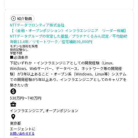
紹介動画
NTTデータフロンティア株式会社
【〈金融・オープンポジション〉インフラエンジニア リーダー候補】
NTTデータグループの安定した基盤／プラチナくるみん認定／平均勤続
年数13.4年／リモートワーク／住宅補助30,000円
モダンな技術を採用
技術試験なし
学歴不問
■必須条件
下記いずれか ・インフラエンジニアとしての開発経験（Linux、
Windows、Webサーバー、データベース、ネットワーク等の開発経
験）が3年以上あること ・オープン系（Windows、Linux等）システム
での開発経験が5年以上あり、インフラエンジニアとしてのキャリアを
築きたい方
530
万円〜
740
万円
インフラエンジニア, オープンポジション
東京都
エージェントに
お問い合わせする