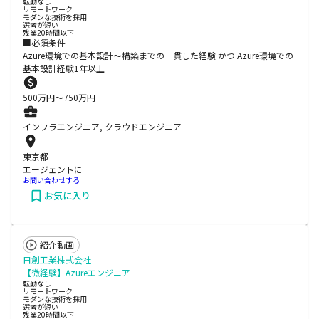
転勤なし
リモートワーク
モダンな技術を採用
選考が短い
残業20時間以下
■必須条件
Azure環境での基本設計～構築までの一貫した経験 かつ Azure環境での
基本設計経験1年以上
500
万円〜
750
万円
インフラエンジニア, クラウドエンジニア
東京都
エージェントに
お問い合わせする
お気に入り
紹介動画
日創工業株式会社
【微経験】Azureエンジニア
転勤なし
リモートワーク
モダンな技術を採用
選考が短い
残業20時間以下