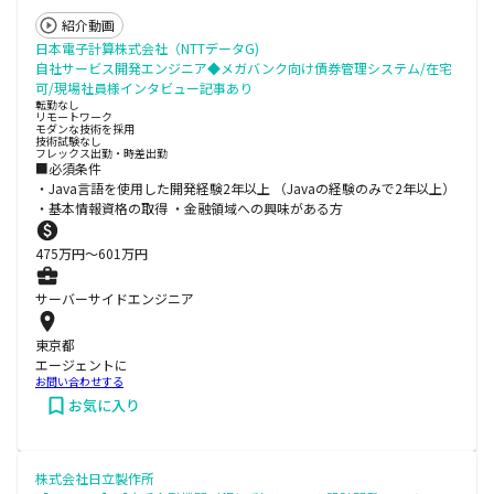
紹介動画
日本電子計算株式会社（NTTデータG)
自社サービス開発エンジニア◆メガバンク向け債券管理システム/在宅
可/現場社員様インタビュー記事あり
転勤なし
リモートワーク
モダンな技術を採用
技術試験なし
フレックス出勤・時差出勤
■必須条件
・Java言語を使用した開発経験2年以上 （Javaの経験のみで2年以上）
・基本情報資格の取得 ・金融領域への興味がある方
475
万円〜
601
万円
サーバーサイドエンジニア
東京都
エージェントに
お問い合わせする
お気に入り
株式会社日立製作所