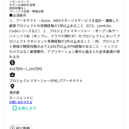
リモートワーク
モダンな技術を採用
技術試験なし
フレックス出勤・時差出勤
■必須条件
１．アーキテクト ・Azure、AWSマネージドサービスを設計・構築した
顧客プロジェクトの実務経験が2年以上あること（ECS、Lambda、
Codeシリーズなど） ２．プロジェクトマネージャー ・オープン系サー
バインフラ系（オンプレ、クラウド問わず）のプロジェクトにおいてプ
ロジェクトマネジメント実務経験が2件以上あること ・同、プロジェク
ト規模が開発役務のみで3,000万以上のPM経験があること ・インフラ
だけではなく業務要件、アプリケーション要件も踏まえた全体最適が語
れる方
450
万円〜
1,200
万円
プロジェクトマネージャー(PM), ITアーキテクト
東京都
エージェントに
お問い合わせする
お気に入り
紹介動画