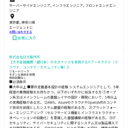
サーバーサイドエンジニア, インフラエンジニア, フロントエンドエン
ジニア
東京都, 神奈川県
エージェントに
お問い合わせする
お気に入り
株式会社日立製作所
【大手金融機関（銀行系）のモダナイズを実現するITアーキテクト（ク
ラウド／コンテナ／セキュリティ等）】
リモートワーク
モダンな技術を採用
技術試験なし
■必須条件
■大卒以上 ■要件定義基本設計の経験 システムエンジニアとして、5年
程度の業務経験をお持ちかつ、以下のいずれかに該当する方 ①オープ
ン系又はメインフレームの基盤レイヤの設計・開発において、5年以上
の実務経験がある方。 ②AWS、AzureのクラウドやOpenshiftのコンテ
ナ技術を前提としたシステム基盤の経験がある方。 ③プラットフォー
ム・エンジニアリング（セルフサービス機能とインフラストラクチャ・
オペレーションの自動化）を意識した基盤構築の経験がある方。 ④IT
セキュリティ、サイバーセキュリティに関するシステム又は製品導入で
の対策経験がある方。 ⑤M365のサービスを活用した設計・構築の経験