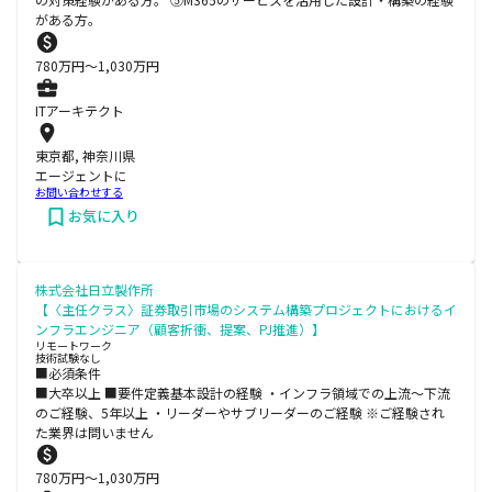
がある方。
780
万円〜
1,030
万円
ITアーキテクト
東京都, 神奈川県
エージェントに
お問い合わせする
お気に入り
株式会社日立製作所
【〈主任クラス〉証券取引市場のシステム構築プロジェクトにおけるイ
ンフラエンジニア（顧客折衝、提案、PJ推進）】
リモートワーク
技術試験なし
■必須条件
■大卒以上 ■要件定義基本設計の経験 ・インフラ領域での上流～下流
のご経験、5年以上 ・リーダーやサブリーダーのご経験 ※ご経験され
た業界は問いません
780
万円〜
1,030
万円