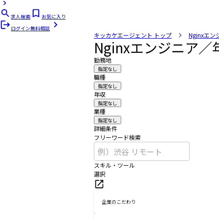
求人検索
お気に入り
ログイン
無料相談
キッカケエージェント
トップ
Nginxエ
Nginxエンジニア
勤務地
指定なし
職種
指定なし
年収
指定なし
業種
指定なし
詳細条件
フリーワード検索
スキル・ツール
選択
企業のこだわり