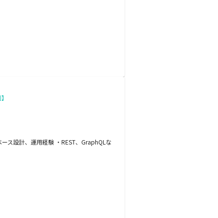
制】
ース設計、運用経験 ・REST、GraphQLな