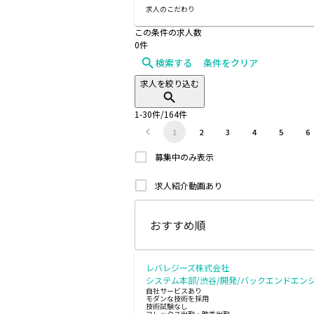
求人のこだわり
この条件の求人数
0
件
検索する
条件をクリア
求人を絞り込む
1
-
30
件/
164
件
1
2
3
4
5
6
募集中のみ表示
求人紹介動画あり
レバレジーズ株式会社
システム本部/渋谷/開発/バックエンドエ
自社サービスあり
モダンな技術を採用
技術試験なし
フレックス出勤・時差出勤