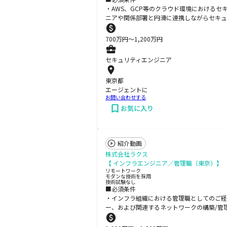
・AWS、GCP等のクラウド環境におけるセ
ニアや関係部署と円滑に連携しながらセキュ
700
万円〜
1,200
万円
セキュリティエンジニア
東京都
エージェントに
お問い合わせする
お気に入り
紹介動画
株式会社ラクス
【 インフラエンジニア／管理職（東京）】
リモートワーク
モダンな技術を採用
技術試験なし
■必須条件
・インフラ組織における管理職としてのご経験（評
ー、および関連するネットワークの構築/管