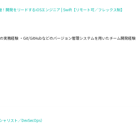
ー突破！開発をリードするiOSエンジニア | Swift【リモート可／フレックス制】
発の実務経験 ・Git/GitHubなどのバージョン管理システムを用いたチーム開発経験
リスト／DevSecOps）