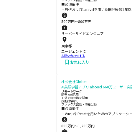
■必須条件
・PHPおよびLaravelを用いた開発経験1
500
万円〜
800
万円
サーバーサイドエンジニア
東京都
エージェントに
お問い合わせする
お気に入り
株式会社Globee
AI英語学習アプリ abceed 660万ユー
リモートワーク
開発でAI活用
モダンな技術を採用
技術試験なし
フレックス出勤・時差出勤
■必須条件
・Vue.jsやReactを用いたWebアプリケ
800
万円〜
1,200
万円