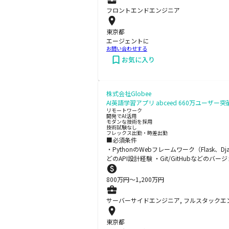
フロントエンドエンジニア
東京都
エージェントに
お問い合わせする
お気に入り
株式会社Globee
AI英語学習アプリ abceed 660万ユー
リモートワーク
開発でAI活用
モダンな技術を採用
技術試験なし
フレックス出勤・時差出勤
■必須条件
・PythonのWebフレームワーク（Flask
どのAPI設計経験 ・Git/GitHubなど
800
万円〜
1,200
万円
サーバーサイドエンジニア, フルスタックエ
東京都