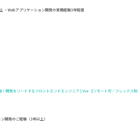
年以上 ・Webアプリケーション開発の実務経験3年程度
ザー突破！開発をリードするフロントエンドエンジニア | Vue 【リモート可／フレックス制
ーション開発のご経験（3年以上）