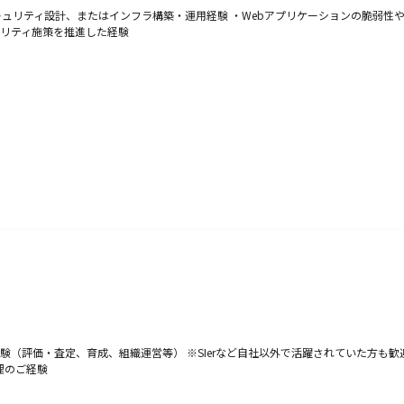
キュリティ設計、またはインフラ構築・運用経験 ・Webアプリケーションの脆弱性
リティ施策を推進した経験
価・査定、育成、組織運営等） ※SIerなど自社以外で活躍されていた方も歓迎。 ・Li
理のご経験