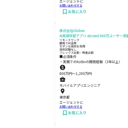
エージェントに
お問い合わせする
お気に入り
株式会社Globee
AI英語学習アプリ abceed 660万ユーザー
リモートワーク
開発でAI活用
モダンな技術を採用
技術試験なし
フレックス出勤・時差出勤
■必須条件
・実務でのKotlinの開発経験（3年以上）
800
万円〜
1,200
万円
モバイルアプリエンジニア
東京都
エージェントに
お問い合わせする
お気に入り