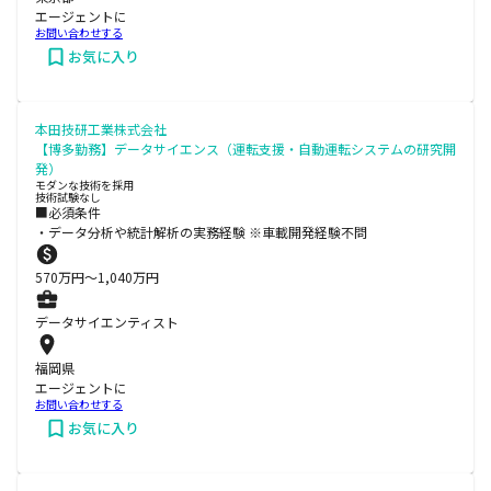
エージェントに
お問い合わせする
お気に入り
本田技研工業株式会社
【博多勤務】データサイエンス（運転支援・自動運転システムの研究開
発）
モダンな技術を採用
技術試験なし
■必須条件
・データ分析や統計解析の実務経験 ※車載開発経験不問
570
万円〜
1,040
万円
データサイエンティスト
福岡県
エージェントに
お問い合わせする
お気に入り