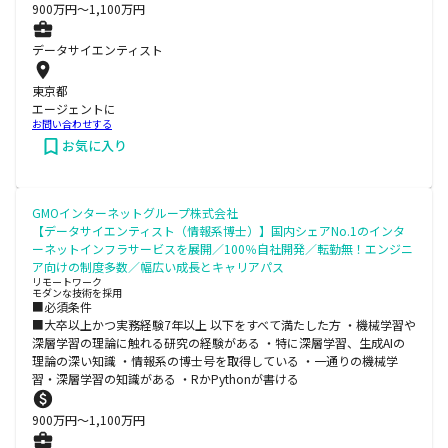
900
万円〜
1,100
万円
データサイエンティスト
東京都
エージェントに
お問い合わせする
お気に入り
GMOインターネットグループ株式会社
【データサイエンティスト（情報系博士）】国内シェアNo.1のインタ
ーネットインフラサービスを展開／100％自社開発／転勤無！エンジニ
ア向けの制度多数／幅広い成長とキャリアパス
リモートワーク
モダンな技術を採用
■必須条件
■大卒以上かつ実務経験7年以上 以下をすべて満たした方 ・機械学習や
深層学習の理論に触れる研究の経験がある ・特に深層学習、生成AIの
理論の深い知識 ・情報系の博士号を取得している ・一通りの機械学
習・深層学習の知識がある ・RかPythonが書ける
900
万円〜
1,100
万円