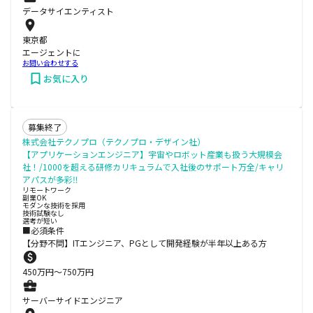
データサイエンティスト
東京都
エージェントに
お問い合わせする
お気に入り
募集終了
株式会社テクノプロ（テクノプロ・デザイン社）
【アプリケーションエンジニア】宇宙やロボット産業も扱う大規模会
社！/1000を超える研修カリキュラムで入社後のサポート万全/キャリ
アパスが多彩‼
リモートワーク
副業OK
モダンな技術を採用
技術試験なし
選考が短い
■必須条件
【分野不問】ITエンジニア、PGとして開発経験が半年以上ある方
450
万円〜
750
万円
サーバーサイドエンジニア