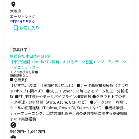
大阪府
エージェントに
お問い合わせする
お気に入り
募集終了
株式会社 本田技術研究所
【東京勤務】Honda SDV開発におけるデータ基盤エンジニア／データ
サイエンティスト
モダンな技術を採用
技術試験なし
■必須条件
【いずれか必須】（実務経験5年以上） ●データ基盤構築経験（クラウ
ド/オンプレ問わず） ●SQL、Python、R 等によるデータ加工・分析経
験 ●ETL/ELT設計やデータパイプライン構築経験 ●クラウド上でのデ
ータ処理・分析経験（AWS, Azure, GCP など） ●データ分析・可視化
ツールの使用経験（Tableau, Power BI, Superset など） ●機械学習、
ディープラーニング、自然言語処理等、AIの基盤技術に関する基礎知識
または実務経験
590
万円〜
1,090
万円