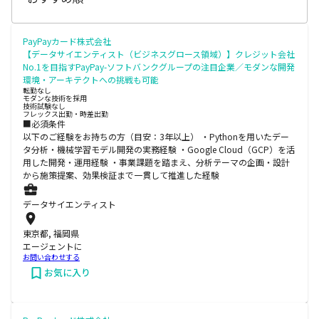
PayPayカード株式会社
【データサイエンティスト（ビジネスグロース領域）】クレジット会社
No.1を目指すPayPay-ソフトバンクグループの注目企業／モダンな開発
環境・アーキテクトへの挑戦も可能
転勤なし
モダンな技術を採用
技術試験なし
フレックス出勤・時差出勤
■必須条件
以下のご経験をお持ちの方（目安：3年以上） ・Pythonを用いたデー
タ分析・機械学習モデル開発の実務経験 ・Google Cloud（GCP）を活
用した開発・運用経験 ・事業課題を踏まえ、分析テーマの企画・設計
から施策提案、効果検証まで一貫して推進した経験
データサイエンティスト
東京都, 福岡県
エージェントに
お問い合わせする
お気に入り