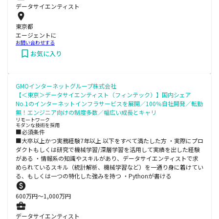
データサイエンティスト
東京都
エージェントに
お問い合わせする
お気に入り
GMOインターネットグループ株式会社
【＜東京＞データサイエンティスト（フィンテック）】国内シェア
No.1のインターネットインフラサービスを展開／100％自社開発／転勤
無！エンジニア向けの制度多数／幅広い成長とキャリ
リモートワーク
モダンな技術を採用
■必須条件
■大卒以上かつ実務経験7年以上 以下をすべて満たした方 ・実際にプロ
ダクトもしくは研究で機械学習/深層学習を活用して実績を出した経験
がある ・情報系の知識やスキルがあり、データサイエンティストで求
められているスキル（統計解析、機械学習など）を一通り身に着けてい
る、もしくは一つの特化した強みを持つ ・Pythonが書ける
600
万円〜
1,000
万円
データサイエンティスト