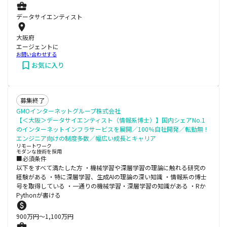
データサイエンティスト
大阪府
エージェントに
お問い合わせする
お気に入り
募集終了
GMOインターネットグループ株式会社
【＜大阪＞データサイエンティスト（情報系博士）】国内シェアNo.1
のインターネットインフラサービスを展開／100％自社開発／転勤無！
エンジニア向けの制度多数／幅広い成長とキャリア
リモートワーク
モダンな技術を採用
■必須条件
以下をすべて満たした方 ・機械学習や深層学習の理論に触れる研究の
経験がある ・特に深層学習、生成AIの理論の深い知識 ・情報系の博士
号を取得している ・一通りの機械学習・深層学習の知識がある ・Rか
Pythonが書ける
900
万円〜
1,100
万円