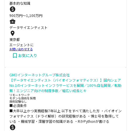
基本的な知識
900
万円〜
1,100
万円
データサイエンティスト
東京都
エージェントに
お問い合わせする
お気に入り
GMOインターネットグループ株式会社
【データサイエンティスト（バイオインフォマティクス）】国内シェア
No.1のインターネットインフラサービスを展開／100％自社開発／転勤
無！エンジニア向けの制度多数／幅広い成長とキ
リモートワーク
モダンな技術を採用
技術試験なし
■必須条件
■大卒以上かつ実務経験7年以上 以下をすべて満たした方 ・バイオイン
フォマティクス（ドライ解析）の研究経験がある ・博士号を取得して
いる ・機械学習・深層学習の知識がある ・RかPythonが書ける