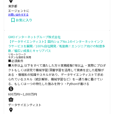
東京都
エージェントに
お問い合わせする
お気に入り
GMOインターネットグループ株式会社
【データサイエンティスト】国内シェアNo.1のインターネットインフ
ラサービスを展開／100％自社開発／転勤無！エンジニア向けの制度多
数／幅広い成長とキャリアパス
リモートワーク
モダンな技術を採用
■必須条件
■大卒以上 以下をすべて満たした方※実務経験7年以上 ・実際にプロダ
クトもしくは研究で機械学習/深層学習を活用して実績を出した経験が
ある ・情報系の知識やスキルがあり、データサイエンティストで求め
られているスキル（統計解析、機械学習など）を一通り身に着けてい
る、もしくは一つの特化した強みを持つ ・Pythonが書ける
600
万円〜
1,000
万円
データサイエンティスト