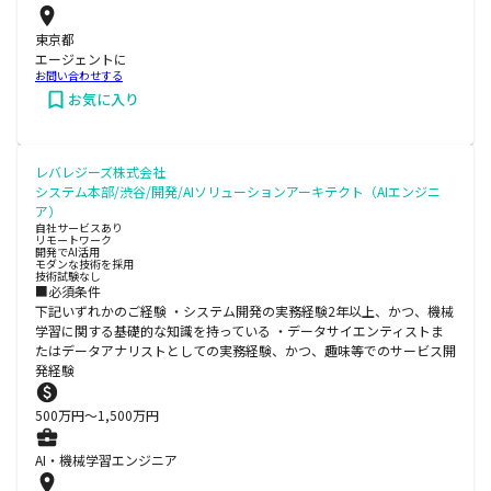
東京都
エージェントに
お問い合わせする
お気に入り
レバレジーズ株式会社
システム本部/渋谷/開発/AIソリューションアーキテクト（AIエンジニ
ア）
自社サービスあり
リモートワーク
開発でAI活用
モダンな技術を採用
技術試験なし
■必須条件
下記いずれかのご経験 ・システム開発の実務経験2年以上、かつ、機械
学習に関する基礎的な知識を持っている ・データサイエンティストま
たはデータアナリストとしての実務経験、かつ、趣味等でのサービス開
発経験
500
万円〜
1,500
万円
AI・機械学習エンジニア