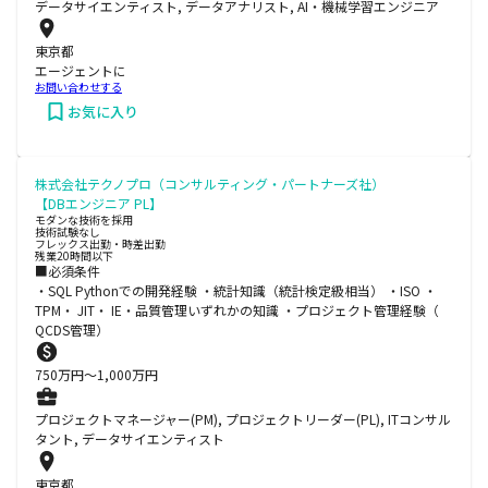
データサイエンティスト, データアナリスト, AI・機械学習エンジニア
東京都
エージェントに
お問い合わせする
お気に入り
株式会社テクノプロ（コンサルティング・パートナーズ社）
【DBエンジニア PL】
モダンな技術を採用
技術試験なし
フレックス出勤・時差出勤
残業20時間以下
■必須条件
・SQL Pythonでの開発経験 ・統計知識（統計検定級相当） ・ISO ・
TPM・ JIT・ IE・品質管理いずれかの知識 ・プロジェクト管理経験（
QCDS管理）
750
万円〜
1,000
万円
プロジェクトマネージャー(PM), プロジェクトリーダー(PL), ITコンサル
タント, データサイエンティスト
東京都