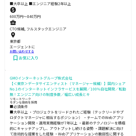
■大卒以上 ■エンジニア経験2年以上
600
万円〜
840
万円
CTO候補, フルスタックエンジニア
東京都
エージェントに
お問い合わせする
お気に入り
GMOインターネットグループ株式会社
【＜東京＞データサイエンティスト（マネージャー候補）】国内シェア
No.1のインターネットインフラサービスを展開／100％自社開発／転勤
無！エンジニア向けの制度多数／幅広い成長とキ
リモートワーク
モダンな技術を採用
■必須条件
■大卒以上 ・プロジェクトをリードされたご経験（テックリードやプ
ロダクトマネージャに相当するポジション） ・チームでのWebアプリ
ケーション開発・運用実務経験が7年以上 ・最新のテクノロジーを積極
的にキャッチアップし、アウトプットし続ける姿勢 ・課題解決に向け
て技術的な提案をした経験 ・Webアプリケーションの脆弱性に関する