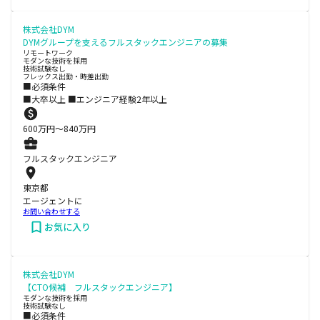
株式会社DYM
DYMグループを支えるフルスタックエンジニアの募集
リモートワーク
モダンな技術を採用
技術試験なし
フレックス出勤・時差出勤
■必須条件
■大卒以上 ■エンジニア経験2年以上
600
万円〜
840
万円
フルスタックエンジニア
東京都
エージェントに
お問い合わせする
お気に入り
株式会社DYM
【CTO候補 フルスタックエンジニア】
モダンな技術を採用
技術試験なし
■必須条件