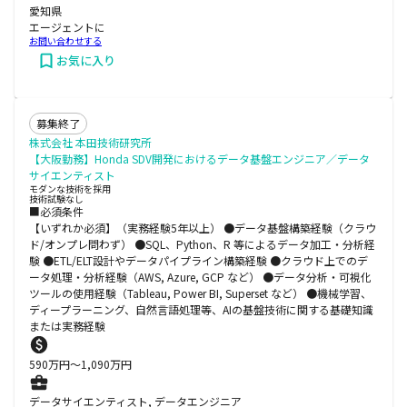
愛知県
エージェントに
お問い合わせする
お気に入り
募集終了
株式会社 本田技術研究所
【大阪勤務】Honda SDV開発におけるデータ基盤エンジニア／データ
サイエンティスト
モダンな技術を採用
技術試験なし
■必須条件
【いずれか必須】（実務経験5年以上） ●データ基盤構築経験（クラウ
ド/オンプレ問わず） ●SQL、Python、R 等によるデータ加工・分析経
験 ●ETL/ELT設計やデータパイプライン構築経験 ●クラウド上でのデ
ータ処理・分析経験（AWS, Azure, GCP など） ●データ分析・可視化
ツールの使用経験（Tableau, Power BI, Superset など） ●機械学習、
ディープラーニング、自然言語処理等、AIの基盤技術に関する基礎知識
または実務経験
590
万円〜
1,090
万円
データサイエンティスト, データエンジニア