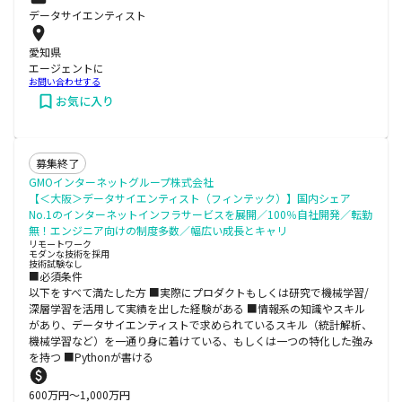
データサイエンティスト
愛知県
エージェントに
お問い合わせする
お気に入り
募集終了
GMOインターネットグループ株式会社
【＜大阪＞データサイエンティスト（フィンテック）】国内シェア
No.1のインターネットインフラサービスを展開／100％自社開発／転勤
無！エンジニア向けの制度多数／幅広い成長とキャリ
リモートワーク
モダンな技術を採用
技術試験なし
■必須条件
以下をすべて満たした方 ■実際にプロダクトもしくは研究で機械学習/
深層学習を活用して実績を出した経験がある ■情報系の知識やスキル
があり、データサイエンティストで求められているスキル（統計解析、
機械学習など）を一通り身に着けている、もしくは一つの特化した強み
を持つ ■Pythonが書ける
600
万円〜
1,000
万円