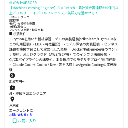
株式会社UPSIDER
【Machine Learning Engineer】AI×Fintech／累計資金調達額650億円以
上／フルリモート／フルフレックス／英語力を活かせる！
リモートワーク
副業OK
モダンな技術を採用
技術試験なし
フレックス出勤・時差出勤
■必須条件
・Pythonを用いた機械学習モデルの実装経験(scikit-learn/LightGBMな
どの利用経験) ・EDA〜特徴量設計〜モデル評価の実務経験 ・ビジネス
課題を機械学習として定式化した経験 ・Docker/Kubernetes等のコンテ
ナ技術、およびクラウド（AWS/GCP等）でのインフラ構築経験 ・
CI/CDパイプラインの構築や、本番環境でのモデルデプロイ/運用経験
・Claude CodeやCodex / Devin等を活用したAgentic Codingの実務経
験
810
万円〜
AI・機械学習エンジニア
東京都
エージェントに
お問い合わせする
お気に入り