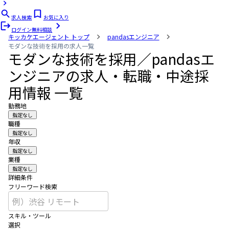
求人検索
お気に入り
ログイン
無料相談
キッカケエージェント
トップ
pandasエンジニア
モダンな技術を採用の求人一覧
モダンな技術を採用／pandasエ
ンジニアの求人・転職・中途採
用情報 一覧
勤務地
指定なし
職種
指定なし
年収
指定なし
業種
指定なし
詳細条件
フリーワード検索
スキル・ツール
選択