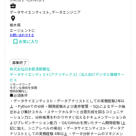
データサイエンティスト, データエンジニア
栃木県
エージェントに
お問い合わせする
お気に入り
募集終了
株式会社日本経済新聞社
データサイエンティスト(アナリティクス)（法人向けデジタル情報サー
ビス
リモートワーク
モダンな技術を採用
技術試験なし
■必須条件
・データサイエンティスト・データアナリストとしての実務経験2年以
上 ・Pythonでの分析・開発経験および進捗管理 ・SQLによるデータ抽
出および集計スキル ・ステークホルダーと合意形成を図るコミュニケ
ーション力と、分析結果をわかりやすく伝えるドキュメンテーションお
よびプレゼンテーション能力 ・Git/GitHubを用いたチーム開発経験 (上
記に加え、シニアレベルの場合) ・データサイエンティスト・データア
ナリストとしての実務経験 4年以上 ・データ分析チームのマネジメン