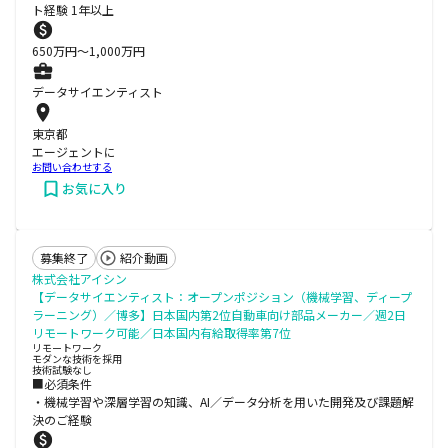
ト経験 1年以上
650
万円〜
1,000
万円
データサイエンティスト
東京都
エージェントに
お問い合わせする
お気に入り
募集終了
紹介動画
株式会社アイシン
【データサイエンティスト：オープンポジション（機械学習、ディープ
ラーニング）／博多】日本国内第2位自動車向け部品メーカー／週2日
リモートワーク可能／日本国内有給取得率第7位
リモートワーク
モダンな技術を採用
技術試験なし
■必須条件
・機械学習や深層学習の知識、AI／データ分析を用いた開発及び課題解
決のご経験