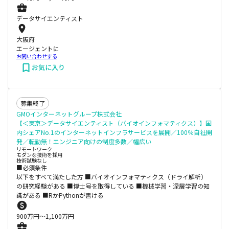
データサイエンティスト
大阪府
エージェントに
お問い合わせする
お気に入り
募集終了
GMOインターネットグループ株式会社
【＜東京＞データサイエンティスト（バイオインフォマティクス）】国
内シェアNo.1のインターネットインフラサービスを展開／100％自社開
発／転勤無！エンジニア向けの制度多数／幅広い
リモートワーク
モダンな技術を採用
技術試験なし
■必須条件
以下をすべて満たした方 ■バイオインフォマティクス（ドライ解析）
の研究経験がある ■博士号を取得している ■機械学習・深層学習の知
識がある ■RかPythonが書ける
900
万円〜
1,100
万円