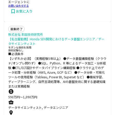
エージェントに
お問い合わせする
お気に入り
募集終了
株式会社 本田技術研究所
【名古屋勤務】Honda SDV開発におけるデータ基盤エンジニア／デー
タサイエンティスト
モダンな技術を採用
技術試験なし
■必須条件
【いずれか必須】（実務経験5年以上） ●データ基盤構築経験（クラウ
ド/オンプレ問わず） ●SQL、Python、R 等によるデータ加工・分析経
験 ●ETL/ELT設計やデータパイプライン構築経験 ●クラウド上でのデ
ータ処理・分析経験（AWS, Azure, GCP など） ●データ分析・可視化
ツールの使用経験（Tableau, Power BI, Superset など） ●機械学習、
ディープラーニング、自然言語処理等、AIの基盤技術に関する基礎知識
または実務経験
590
万円〜
1,090
万円
データサイエンティスト, データエンジニア