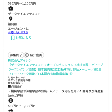
590
万円〜
1,100
万円
データサイエンティスト
福岡県
エージェントに
お問い合わせする
お気に入り
募集終了
紹介動画
株式会社アイシン
【データサイエンティスト：オープンポジション（機械学習、ディープ
ラーニング）／愛知】日本国内第2位自動車向け部品メーカー／週2日
リモートワーク可能／日本国内有給取得率第7位
リモートワーク
モダンな技術を採用
技術試験なし
■必須条件
・機械学習や深層学習の知識、AI／データ分析を用いた開発及び課題解
決のご経験
590
万円〜
1,100
万円