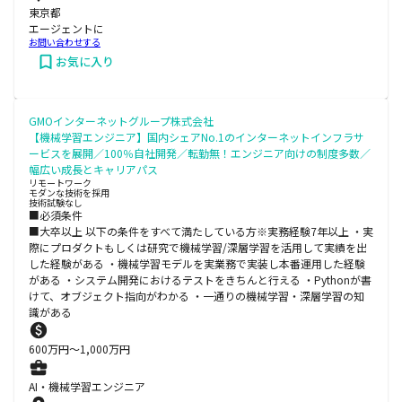
東京都
エージェントに
お問い合わせする
お気に入り
GMOインターネットグループ株式会社
【機械学習エンジニア】国内シェアNo.1のインターネットインフラサ
ービスを展開／100％自社開発／転勤無！エンジニア向けの制度多数／
幅広い成長とキャリアパス
リモートワーク
モダンな技術を採用
技術試験なし
■必須条件
■大卒以上 以下の条件をすべて満たしている方※実務経験7年以上 ・実
際にプロダクトもしくは研究で機械学習/深層学習を活用して実績を出
した経験がある ・機械学習モデルを実業務で実装し本番運用した経験
がある ・システム開発におけるテストをきちんと行える ・Pythonが書
けて、オブジェクト指向がわかる ・一通りの機械学習・深層学習の知
識がある
600
万円〜
1,000
万円
AI・機械学習エンジニア