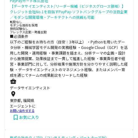
PayPayカード株式会社
【データサイエンティスト/リーダー候補（ビジネスグロース領域）】
クレジット会社No.1を目指すPayPay-ソフトバンクグループの注目企業
／モダンな開発環境・アーキテクトへの挑戦も可能
転勤なし
モダンな技術を採用
技術試験なし
フレックス出勤・時差出勤
■必須条件
以下のご経験をお持ちの方（目安：3年以上） ・Pythonを用いたデー
タ分析・機械学習モデル開発の実務経験 ・Google Cloud（GCP）を活
用した開発・運用経験 ・事業課題を踏まえ、分析テーマの企画・設計
から施策提案、効果検証まで一貫して推進した経験 ・事業責任者や経
営・事業部門に対して、分析結果や施策方針を分かりやすく説明した経
験 ・データサイエンティストのマネジメント経験、またはメンバー育
成を通じてチームの成果創出をリードした経験
データサイエンティスト
東京都, 福岡県
エージェントに
お問い合わせする
お気に入り
株式会社テクノプロ（コンサルティング・パートナーズ社）