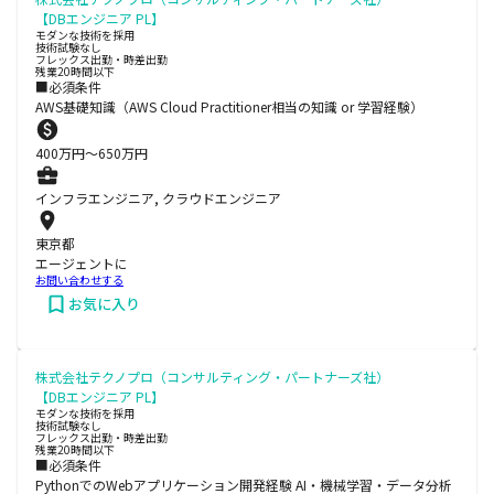
【DBエンジニア PL】
モダンな技術を採用
技術試験なし
フレックス出勤・時差出勤
残業20時間以下
■必須条件
AWS基礎知識（AWS Cloud Practitioner相当の知識 or 学習経験）
400
万円〜
650
万円
インフラエンジニア, クラウドエンジニア
東京都
エージェントに
お問い合わせする
お気に入り
株式会社テクノプロ（コンサルティング・パートナーズ社）
【DBエンジニア PL】
モダンな技術を採用
技術試験なし
フレックス出勤・時差出勤
残業20時間以下
■必須条件
PythonでのWebアプリケーション開発経験 AI・機械学習・データ分析