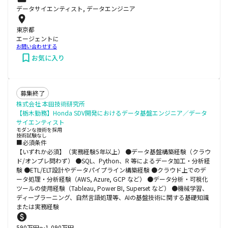
データサイエンティスト, データエンジニア
東京都
エージェントに
お問い合わせする
お気に入り
募集終了
株式会社 本田技術研究所
【栃木勤務】Honda SDV開発におけるデータ基盤エンジニア／データ
サイエンティスト
モダンな技術を採用
技術試験なし
■必須条件
【いずれか必須】（実務経験5年以上） ●データ基盤構築経験（クラウ
ド/オンプレ問わず） ●SQL、Python、R 等によるデータ加工・分析経
験 ●ETL/ELT設計やデータパイプライン構築経験 ●クラウド上でのデ
ータ処理・分析経験（AWS, Azure, GCP など） ●データ分析・可視化
ツールの使用経験（Tableau, Power BI, Superset など） ●機械学習、
ディープラーニング、自然言語処理等、AIの基盤技術に関する基礎知識
または実務経験
590
万円〜
1,090
万円