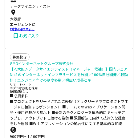
データサイエンティスト
大阪府
エージェントに
お問い合わせする
お気に入り
募集終了
GMOインターネットグループ株式会社
【＜大阪＞データサイエンティスト（マネージャー候補）】国内シェア
No.1のインターネットインフラサービスを展開／100％自社開発／転勤
無！エンジニア向けの制度多数／幅広い成長とキ
リモートワーク
モダンな技術を採用
技術試験なし
■必須条件
■プロジェクトをリードされたご経験（テックリードやプロダクトマネ
ージャに相当するポジション） ■チームでのWebアプリケーション開
発・運用経験が３年以上 ■最新のテクノロジーを積極的にキャッチア
ップし、アウトプットし続ける姿勢 ■課題解決に向けて技術的な提案
をした経験 ■Webアプリケーションの脆弱性に関する基本的な知識
900
万円〜
1,100
万円