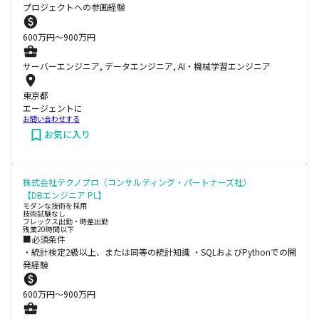
プロジェクトへの参画経験
600
万円〜
900
万円
サーバーエンジニア, データエンジニア, AI・機械学習エンジニア
東京都
エージェントに
お問い合わせする
お気に入り
株式会社テクノプロ（コンサルティング・パートナーズ社）
【DBエンジニア PL】
モダンな技術を採用
技術試験なし
フレックス出勤・時差出勤
残業20時間以下
■必須条件
・統計検定2級以上、または同等の統計知識 ・SQLおよびPythonでの開
発経験
600
万円〜
900
万円