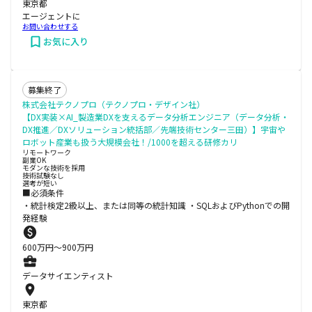
東京都
エージェントに
お問い合わせする
お気に入り
募集終了
株式会社テクノプロ（テクノプロ・デザイン社）
【DX実装×AI_製造業DXを支えるデータ分析エンジニア（データ分析・
DX推進／DXソリューション統括部／先端技術センター三田）】宇宙や
ロボット産業も扱う大規模会社！/1000を超える研修カリ
リモートワーク
副業OK
モダンな技術を採用
技術試験なし
選考が短い
■必須条件
・統計検定2級以上、または同等の統計知識 ・SQLおよびPythonでの開
発経験
600
万円〜
900
万円
データサイエンティスト
東京都