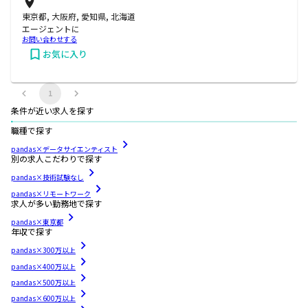
東京都, 大阪府, 愛知県, 北海道
エージェントに
お問い合わせする
お気に入り
1
条件が近い求人を探す
職種で探す
pandas×データサイエンティスト
別の求人こだわりで探す
pandas×技術試験なし
pandas×リモートワーク
求人が多い勤務地で探す
pandas×東京都
年収で探す
pandas×300万以上
pandas×400万以上
pandas×500万以上
pandas×600万以上