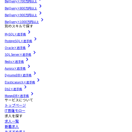
BigQuery×700万円以上
BigQuery×800万円以上
BigQuery×900万円以上
BigQuery×1000万円以上
別のスキルで探す
MySQL×岩手県
PostgreSQL×岩手県
Oracle×岩手県
SQL Server×岩手県
Redis×岩手県
Aurora×岩手県
DynamoDB×岩手県
Elasticsearch×岩手県
Db2×岩手県
MongoDB×岩手県
サービスについて
トップページ
IT菩薩モロー
求人を探す
求人一覧
新着求人
おすすめ求人