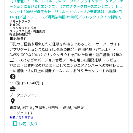
【〈東北〉リクルートグループのデータパイプラインやデータアプリケ
ーションにおけるITエンジニア（プロダクトグロースエンジニア）】リ
クルート100%出資子会社／リクルートグループの安定基盤／年間休日
140日／基本リモート／月残業時間は5時間／フレックスタイム制導入
リモートワーク
副業OK
モダンな技術を採用
フレックス出勤・時差出勤
残業20時間以下
■必須条件
下記のご経験や類似したご経験をお持ちであること ・サーバーサイド
アプリケーションまたは ETL 処理の開発・運用経験（7年以上） ・
AWSやGCPなどのパブリッククラウドを用いた開発・運用経験（7年以
上） ・Git などのバージョン管理ツールを用いた開発経験 ・レビュー
担当者（品質担保の担当者）としてエンジニアメンバーへの技術レビュ
ーの経験 ・3人以上の開発チームにおけるPLやテックリードの経験
660
万円〜
1,640
万円
データエンジニア
青森県, 岩手県, 宮城県, 秋田県, 山形県, 福島県
エージェントに
お問い合わせする
お気に入り