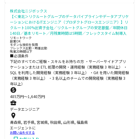
株式会社ニジボックス
【＜東北＞リクルートグループのデータパイプラインやデータアプリケ
ーションにおけるITエンジニア（プロダクトグロースエンジニア）】リ
クルート100%出資子会社／リクルートグループの安定基盤／年間休日
140日／基本リモート／月残業時間は5時間／フレックスタイム制導入
リモートワーク
副業OK
モダンな技術を採用
フレックス出勤・時差出勤
残業20時間以下
■必須条件
下記のすべてのご経験・スキルをお持ちの方 ・サーバーサイドアプリ
ケーションまたは ETL 処理の開発・運用経験（実務経験 3 年以上） ・
SQL を利用した開発経験（実務経験 3 年以上） ・Git を用いた開発経験
（実務経験 3 年以上） ・3 名以上のチームでの開発経験（実務経験 3
年以上）
485
万円〜
1,640
万円
データエンジニア
青森県, 岩手県, 宮城県, 秋田県, 山形県, 福島県
エージェントに
お問い合わせする