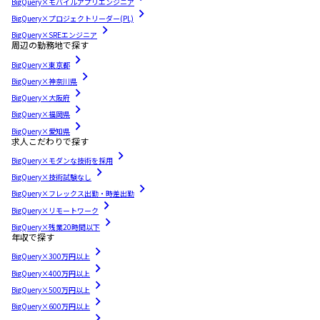
BigQuery×モバイルアプリエンジニア
BigQuery×プロジェクトリーダー(PL)
BigQuery×SREエンジニア
周辺の勤務地で探す
BigQuery×東京都
BigQuery×神奈川県
BigQuery×大阪府
BigQuery×福岡県
BigQuery×愛知県
求人こだわりで探す
BigQuery×モダンな技術を採用
BigQuery×技術試験なし
BigQuery×フレックス出勤・時差出勤
BigQuery×リモートワーク
BigQuery×残業20時間以下
年収で探す
BigQuery×300万円以上
BigQuery×400万円以上
BigQuery×500万円以上
BigQuery×600万円以上