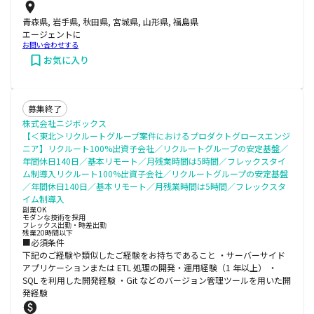
青森県, 岩手県, 秋田県, 宮城県, 山形県, 福島県
エージェントに
お問い合わせする
お気に入り
募集終了
株式会社ニジボックス
【＜東北＞リクルートグループ案件におけるプロダクトグロースエンジ
ニア】リクルート100%出資子会社／リクルートグループの安定基盤／
年間休日140日／基本リモート／月残業時間は5時間／フレックスタイ
ム制導入リクルート100%出資子会社／リクルートグループの安定基盤
／年間休日140日／基本リモート／月残業時間は5時間／フレックスタ
イム制導入
副業OK
モダンな技術を採用
フレックス出勤・時差出勤
残業20時間以下
■必須条件
下記のご経験や類似したご経験をお持ちであること ・サーバーサイド
アプリケーションまたは ETL 処理の開発・運用経験（1 年以上） ・
SQL を利用した開発経験 ・Git などのバージョン管理ツールを用いた開
発経験