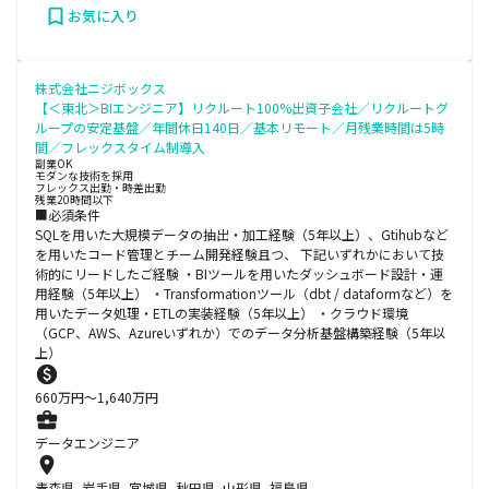
お気に入り
株式会社ニジボックス
【＜東北＞BIエンジニア】リクルート100%出資子会社／リクルートグ
ループの安定基盤／年間休日140日／基本リモート／月残業時間は5時
間／フレックスタイム制導入
副業OK
モダンな技術を採用
フレックス出勤・時差出勤
残業20時間以下
■必須条件
SQLを用いた大規模データの抽出・加工経験（5年以上）、Gtihubなど
を用いたコード管理とチーム開発経験且つ、 下記いずれかにおいて技
術的にリードしたご経験 ・BIツールを用いたダッシュボード設計・運
用経験（5年以上） ・Transformationツール（dbt / dataformなど）を
用いたデータ処理・ETLの実装経験（5年以上） ・クラウド環境
（GCP、AWS、Azureいずれか）でのデータ分析基盤構築経験（5年以
上）
660
万円〜
1,640
万円
データエンジニア
青森県, 岩手県, 宮城県, 秋田県, 山形県, 福島県