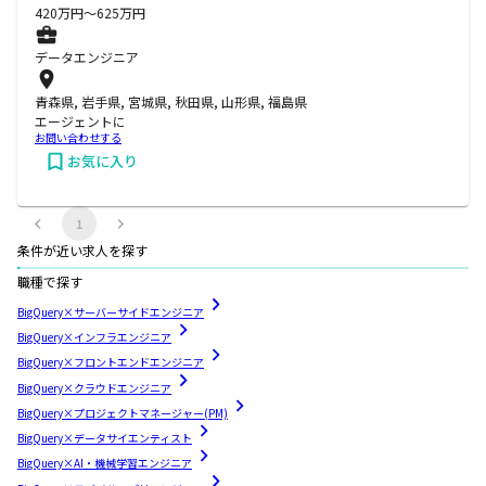
420
万円〜
625
万円
データエンジニア
青森県, 岩手県, 宮城県, 秋田県, 山形県, 福島県
エージェントに
お問い合わせする
お気に入り
1
条件が近い求人を探す
職種で探す
BigQuery×サーバーサイドエンジニア
BigQuery×インフラエンジニア
BigQuery×フロントエンドエンジニア
BigQuery×クラウドエンジニア
BigQuery×プロジェクトマネージャー(PM)
BigQuery×データサイエンティスト
BigQuery×AI・機械学習エンジニア