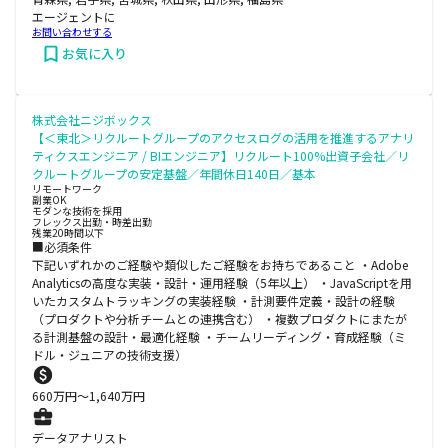
エージェントに
お問い合わせする
お気に入り
株式会社ニジボックス
【＜東北＞リクルートグループのアクセスログの活用を推進するアナリ
ティクスエンジニア / BIエンジニア】リクルート100%出資子会社／リ
クルートグループの安定基盤／年間休日140日／基本
リモートワーク
副業OK
モダンな技術を採用
フレックス出勤・時差出勤
残業20時間以下
■必須条件
下記いずれかのご経験や類似したご経験をお持ちであること ・Adobe
Analyticsの高度な実装・設計・運用経験（5年以上） ・JavaScriptを用
いたカスタムトラッキングの実装経験 ・計測要件定義・設計の経験
（プロダクトや分析チームとの連携含む） ・複数プロダクトにまたが
る計測基盤の設計・最適化経験 ・チームリーディング・育成経験（ミ
ドル・ジュニアの技術支援）
660
万円〜
1,640
万円
データアナリスト