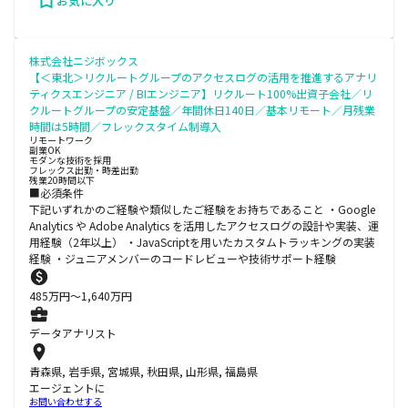
お気に入り
株式会社ニジボックス
【＜東北＞リクルートグループのアクセスログの活用を推進するアナリ
ティクスエンジニア / BIエンジニア】リクルート100%出資子会社／リ
クルートグループの安定基盤／年間休日140日／基本リモート／月残業
時間は5時間／フレックスタイム制導入
リモートワーク
副業OK
モダンな技術を採用
フレックス出勤・時差出勤
残業20時間以下
■必須条件
下記いずれかのご経験や類似したご経験をお持ちであること ・Google
Analytics や Adobe Analytics を活用したアクセスログの設計や実装、運
用経験（2年以上） ・JavaScriptを用いたカスタムトラッキングの実装
経験 ・ジュニアメンバーのコードレビューや技術サポート経験
485
万円〜
1,640
万円
データアナリスト
青森県, 岩手県, 宮城県, 秋田県, 山形県, 福島県
エージェントに
お問い合わせする