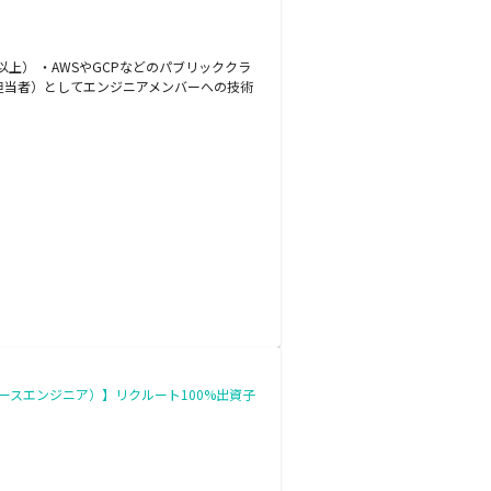
上） ・AWSやGCPなどのパブリッククラ
の担当者）としてエンジニアメンバーへの技術
ースエンジニア）】リクルート100%出資子