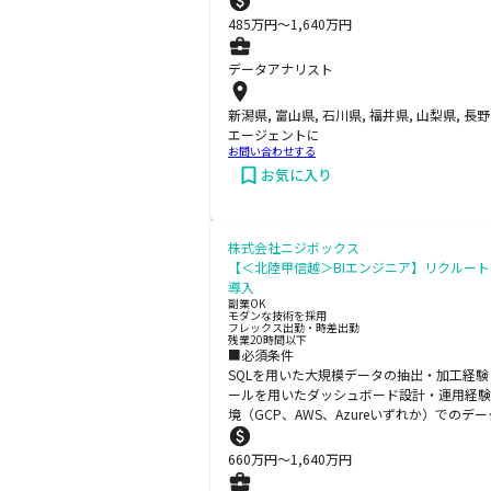
485
万円〜
1,640
万円
データアナリスト
新潟県, 富山県, 石川県, 福井県, 山梨県, 長
エージェントに
お問い合わせする
お気に入り
株式会社ニジボックス
【＜北陸甲信越＞BIエンジニア】リクルート
導入
副業OK
モダンな技術を採用
フレックス出勤・時差出勤
残業20時間以下
■必須条件
SQLを用いた大規模データの抽出・加工経験
ールを用いたダッシュボード設計・運用経験（5年以
境（GCP、AWS、Azureいずれか）での
660
万円〜
1,640
万円