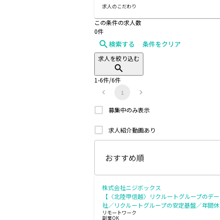
求人のこだわり
この条件の求人数
0
件
検索する
条件をクリア
求人を絞り込む
1
-
6
件/
6
件
1
募集中のみ表示
求人紹介動画あり
株式会社ニジボックス
【〈北陸甲信越〉リクルートグループのデー
社／リクルートグループの安定基盤／年間休
リモートワーク
副業OK