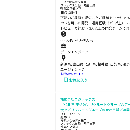
モダンな技術を採用
フレックス出勤・時差出勤
残業20時間以下
■必須条件
下記のご経験や類似したご経験をお持ちである
ウドを用いた開発・運用経験（7年以上） ・
レビューの経験 ・3人以上の開発チームにお
660
万円〜
1,640
万円
データエンジニア
新潟県, 富山県, 石川県, 福井県, 山梨県, 長
エージェントに
お問い合わせする
お気に入り
株式会社ニジボックス
【＜北陸/甲信越＞リクルートグループのデ
会社／リクルートグループの安定基盤／年間
リモートワーク
副業OK
モダンな技術を採用
フレックス出勤・時差出勤
残業20時間以下