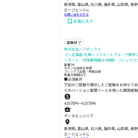
新潟県, 富山県, 石川県, 福井県, 山梨県, 長
エージェントに
お問い合わせする
お気に入り
募集終了
株式会社ニジボックス
【＜北海道/札幌＞リクルートグループ案件
リモート／月残業時間は5時間／フレックス
副業OK
モダンな技術を採用
フレックス出勤・時差出勤
残業20時間以下
■必須条件
下記のご経験や類似したご経験をお持ちであるこ
どのバージョン管理ツールを用いた開発経験
420
万円〜
625
万円
データエンジニア
新潟県, 富山県, 石川県, 福井県, 山梨県, 長
エージェントに