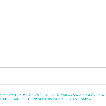
タパイプラインやデータアプリケーションにおけるITエンジニア（プロダクトグロー
日140日／基本リモート／月残業時間は5時間／フレックスタイム制導入