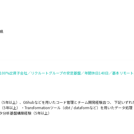
野県
100%出資子会社／リクルートグループの安定基盤／年間休日140日／基本リモー
（5年以上）、Gtihubなどを用いたコード管理とチーム開発経験且つ、 下記いずれ
上） ・Transformationツール（dbt / dataformなど）を用いたデータ
データ分析基盤構築経験（5年以上）