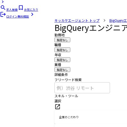
求人検索
お気に入り
ログイン
無料相談
キッカケエージェント
トップ
BigQuer
BigQueryエンジ
勤務地
指定なし
職種
指定なし
年収
指定なし
業種
指定なし
詳細条件
フリーワード検索
スキル・ツール
選択
企業のこだわり