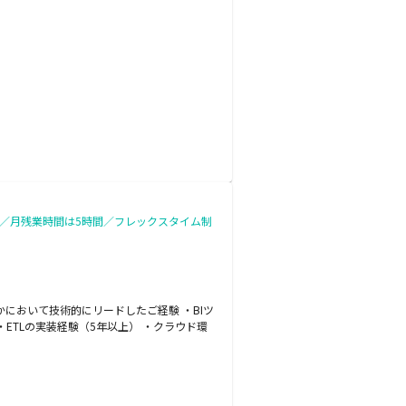
ト／月残業時間は5時間／フレックスタイム制
かにおいて技術的にリードしたご経験 ・BIツ
処理・ETLの実装経験（5年以上） ・クラウド環