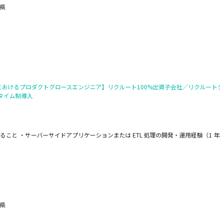
野県
におけるプロダクトグロースエンジニア】リクルート100%出資子会社／リクルート
タイム制導入
と ・サーバーサイドアプリケーションまたは ETL 処理の開発・運用経験（1 年以上）
野県