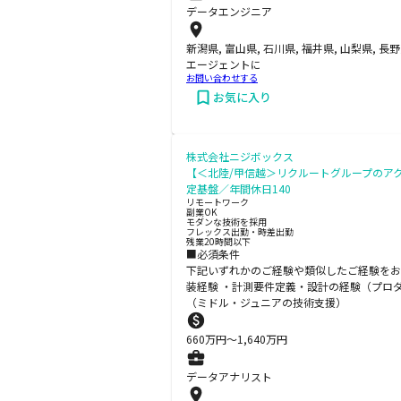
データエンジニア
新潟県, 富山県, 石川県, 福井県, 山梨県, 長
エージェントに
お問い合わせする
お気に入り
株式会社ニジボックス
【＜北陸/甲信越＞リクルートグループのアク
定基盤／年間休日140
リモートワーク
副業OK
モダンな技術を採用
フレックス出勤・時差出勤
残業20時間以下
■必須条件
下記いずれかのご経験や類似したご経験をお持ちで
装経験 ・計測要件定義・設計の経験（プロ
（ミドル・ジュニアの技術支援）
660
万円〜
1,640
万円
データアナリスト