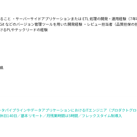
こと ・サーバーサイドアプリケーションまたは ETL 処理の開発・運用経験（7年以
Git などのバージョン管理ツールを用いた開発経験 ・レビュー担当者（品質担保
けるPLやテックリードの経験
野県
ータパイプラインやデータアプリケーションにおけるITエンジニア（プロダクトグロ
休日140日／基本リモート／月残業時間は5時間／フレックスタイム制導入