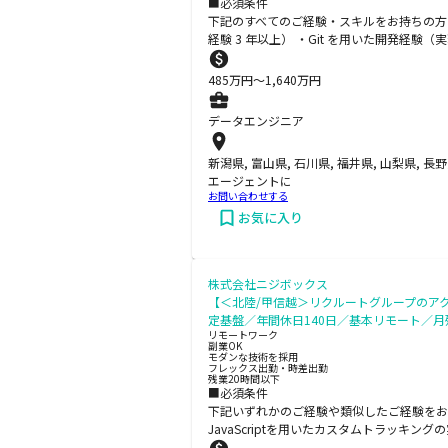
■必須条件
下記のすべてのご経験・スキルをお持ちの方 ・
経験 3 年以上） ・Git を用いた開発経験（
485
万円〜
1,640
万円
データエンジニア
新潟県, 富山県, 石川県, 福井県, 山梨県, 長
エージェントに
お問い合わせする
お気に入り
株式会社ニジボックス
【＜北陸/甲信越＞リクルートグループのアク
定基盤／年間休日140日／基本リモート／
リモートワーク
副業OK
モダンな技術を採用
フレックス出勤・時差出勤
残業20時間以下
■必須条件
下記いずれかのご経験や類似したご経験をお持ちである
JavaScriptを用いたカスタムトラッキ