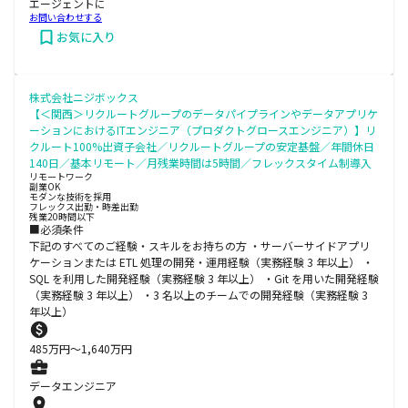
エージェントに
お問い合わせする
お気に入り
株式会社ニジボックス
【＜関西＞リクルートグループのデータパイプラインやデータアプリケ
ーションにおけるITエンジニア（プロダクトグロースエンジニア）】リ
クルート100%出資子会社／リクルートグループの安定基盤／年間休日
140日／基本リモート／月残業時間は5時間／フレックスタイム制導入
リモートワーク
副業OK
モダンな技術を採用
フレックス出勤・時差出勤
残業20時間以下
■必須条件
下記のすべてのご経験・スキルをお持ちの方 ・サーバーサイドアプリ
ケーションまたは ETL 処理の開発・運用経験（実務経験 3 年以上） ・
SQL を利用した開発経験（実務経験 3 年以上） ・Git を用いた開発経験
（実務経験 3 年以上） ・3 名以上のチームでの開発経験（実務経験 3
年以上）
485
万円〜
1,640
万円
データエンジニア