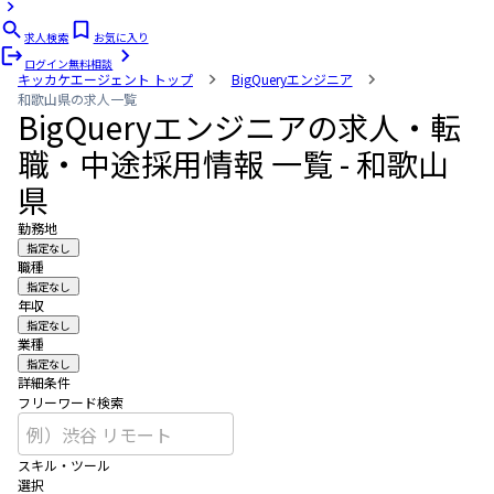
求人検索
お気に入り
ログイン
無料相談
キッカケエージェント
トップ
BigQueryエンジニア
和歌山県の求人一覧
BigQueryエンジニアの求人・転
職・中途採用情報 一覧 - 和歌山
県
勤務地
指定なし
職種
指定なし
年収
指定なし
業種
指定なし
詳細条件
フリーワード検索
スキル・ツール
選択