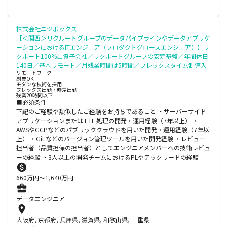
株式会社ニジボックス
【＜関西＞リクルートグループのデータパイプラインやデータアプリケ
ーションにおけるITエンジニア（プロダクトグロースエンジニア）】リ
クルート100%出資子会社／リクルートグループの安定基盤／年間休日
140日／基本リモート／月残業時間は5時間／フレックスタイム制導入
リモートワーク
副業OK
モダンな技術を採用
フレックス出勤・時差出勤
残業20時間以下
■必須条件
下記のご経験や類似したご経験をお持ちであること ・サーバーサイド
アプリケーションまたは ETL 処理の開発・運用経験（7年以上） ・
AWSやGCPなどのパブリッククラウドを用いた開発・運用経験（7年以
上） ・Git などのバージョン管理ツールを用いた開発経験 ・レビュー
担当者（品質担保の担当者）としてエンジニアメンバーへの技術レビュ
ーの経験 ・3人以上の開発チームにおけるPLやテックリードの経験
660
万円〜
1,640
万円
データエンジニア
大阪府, 京都府, 兵庫県, 滋賀県, 和歌山県, 三重県