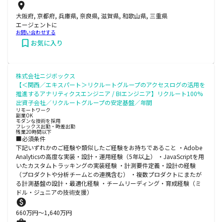
大阪府, 京都府, 兵庫県, 奈良県, 滋賀県, 和歌山県, 三重県
エージェントに
お問い合わせする
お気に入り
株式会社ニジボックス
【＜関西／エキスパート＞リクルートグループのアクセスログの活用を
推進するアナリティクスエンジニア / BIエンジニア】リクルート100%
出資子会社／リクルートグループの安定基盤／年間
リモートワーク
副業OK
モダンな技術を採用
フレックス出勤・時差出勤
残業20時間以下
■必須条件
下記いずれかのご経験や類似したご経験をお持ちであること ・Adobe
Analyticsの高度な実装・設計・運用経験（5年以上） ・JavaScriptを用
いたカスタムトラッキングの実装経験 ・計測要件定義・設計の経験
（プロダクトや分析チームとの連携含む） ・複数プロダクトにまたが
る計測基盤の設計・最適化経験 ・チームリーディング・育成経験（ミ
ドル・ジュニアの技術支援）
660
万円〜
1,640
万円