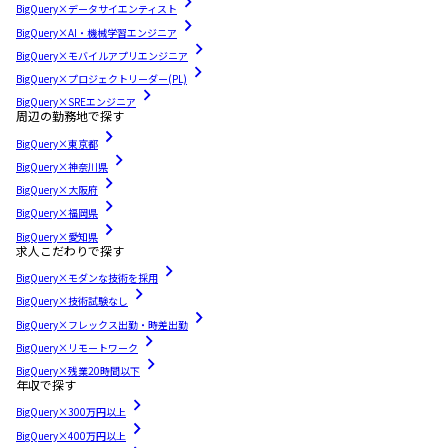
BigQuery×データサイエンティスト
BigQuery×AI・機械学習エンジニア
BigQuery×モバイルアプリエンジニア
BigQuery×プロジェクトリーダー(PL)
BigQuery×SREエンジニア
周辺の勤務地で探す
BigQuery×東京都
BigQuery×神奈川県
BigQuery×大阪府
BigQuery×福岡県
BigQuery×愛知県
求人こだわりで探す
BigQuery×モダンな技術を採用
BigQuery×技術試験なし
BigQuery×フレックス出勤・時差出勤
BigQuery×リモートワーク
BigQuery×残業20時間以下
年収で探す
BigQuery×300万円以上
BigQuery×400万円以上