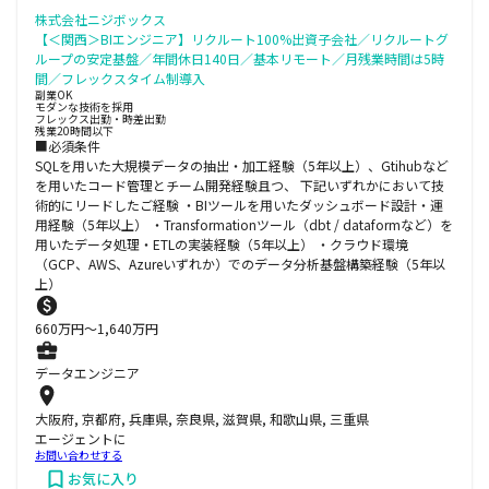
株式会社ニジボックス
【＜関西＞BIエンジニア】リクルート100%出資子会社／リクルートグ
ループの安定基盤／年間休日140日／基本リモート／月残業時間は5時
間／フレックスタイム制導入
副業OK
モダンな技術を採用
フレックス出勤・時差出勤
残業20時間以下
■必須条件
SQLを用いた大規模データの抽出・加工経験（5年以上）、Gtihubなど
を用いたコード管理とチーム開発経験且つ、 下記いずれかにおいて技
術的にリードしたご経験 ・BIツールを用いたダッシュボード設計・運
用経験（5年以上） ・Transformationツール（dbt / dataformなど）を
用いたデータ処理・ETLの実装経験（5年以上） ・クラウド環境
（GCP、AWS、Azureいずれか）でのデータ分析基盤構築経験（5年以
上）
660
万円〜
1,640
万円
データエンジニア
大阪府, 京都府, 兵庫県, 奈良県, 滋賀県, 和歌山県, 三重県
エージェントに
お問い合わせする
お気に入り