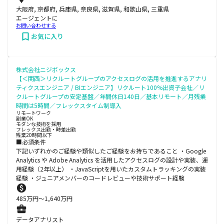
大阪府, 京都府, 兵庫県, 奈良県, 滋賀県, 和歌山県, 三重県
エージェントに
お問い合わせする
お気に入り
株式会社ニジボックス
【＜関西＞リクルートグループのアクセスログの活用を推進するアナリ
ティクスエンジニア / BIエンジニア】リクルート100%出資子会社／リ
クルートグループの安定基盤／年間休日140日／基本リモート／月残業
時間は5時間／フレックスタイム制導入
リモートワーク
副業OK
モダンな技術を採用
フレックス出勤・時差出勤
残業20時間以下
■必須条件
下記いずれかのご経験や類似したご経験をお持ちであること ・Google
Analytics や Adobe Analytics を活用したアクセスログの設計や実装、運
用経験（2年以上） ・JavaScriptを用いたカスタムトラッキングの実装
経験 ・ジュニアメンバーのコードレビューや技術サポート経験
485
万円〜
1,640
万円
データアナリスト