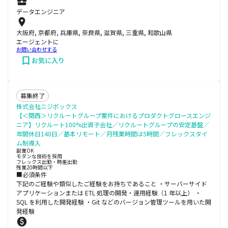
データエンジニア
大阪府, 京都府, 兵庫県, 奈良県, 滋賀県, 三重県, 和歌山県
エージェントに
お問い合わせする
お気に入り
募集終了
株式会社ニジボックス
【＜関西＞リクルートグループ案件におけるプロダクトグロースエンジ
ニア】リクルート100%出資子会社／リクルートグループの安定基盤／
年間休日140日／基本リモート／月残業時間は5時間／フレックスタイ
ム制導入
副業OK
モダンな技術を採用
フレックス出勤・時差出勤
残業20時間以下
■必須条件
下記のご経験や類似したご経験をお持ちであること ・サーバーサイド
アプリケーションまたは ETL 処理の開発・運用経験（1 年以上） ・
SQL を利用した開発経験 ・Git などのバージョン管理ツールを用いた開
発経験