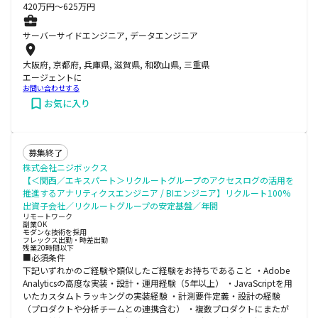
420
万円〜
625
万円
サーバーサイドエンジニア, データエンジニア
大阪府, 京都府, 兵庫県, 滋賀県, 和歌山県, 三重県
エージェントに
お問い合わせする
お気に入り
募集終了
株式会社ニジボックス
【＜関西／エキスパート＞リクルートグループのアクセスログの活用を
推進するアナリティクスエンジニア / BIエンジニア】リクルート100%
出資子会社／リクルートグループの安定基盤／年間
リモートワーク
副業OK
モダンな技術を採用
フレックス出勤・時差出勤
残業20時間以下
■必須条件
下記いずれかのご経験や類似したご経験をお持ちであること ・Adobe
Analyticsの高度な実装・設計・運用経験（5年以上） ・JavaScriptを用
いたカスタムトラッキングの実装経験 ・計測要件定義・設計の経験
（プロダクトや分析チームとの連携含む） ・複数プロダクトにまたが