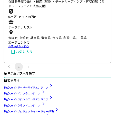
る計測基盤の設計・最適化経験 ・チームリーディング・育成経験（ミ
ドル・ジュニアの技術支援）
625
万円〜
1,539
万円
データアナリスト
大阪府, 京都府, 兵庫県, 滋賀県, 奈良県, 和歌山県, 三重県
エージェントに
お問い合わせする
お気に入り
1
条件が近い求人を探す
職種で探す
BigQuery×サーバーサイドエンジニア
BigQuery×インフラエンジニア
BigQuery×フロントエンドエンジニア
BigQuery×クラウドエンジニア
BigQuery×プロジェクトマネージャー(PM)