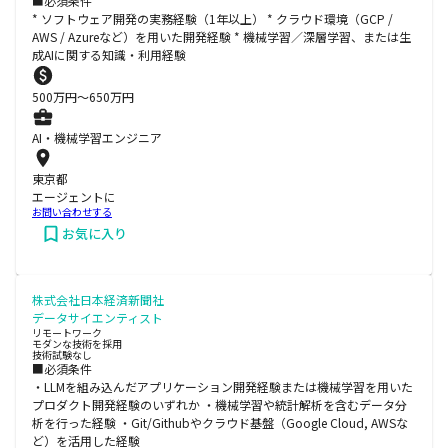
■必須条件
* ソフトウェア開発の実務経験（1年以上） * クラウド環境（GCP /
AWS / Azureなど）を用いた開発経験 * 機械学習／深層学習、または生
成AIに関する知識・利用経験
500
万円〜
650
万円
AI・機械学習エンジニア
東京都
エージェントに
お問い合わせする
お気に入り
株式会社日本経済新聞社
データサイエンティスト
リモートワーク
モダンな技術を採用
技術試験なし
■必須条件
・LLMを組み込んだアプリケーション開発経験または機械学習を用いた
プロダクト開発経験のいずれか ・機械学習や統計解析を含むデータ分
析を行った経験 ・Git/Githubやクラウド基盤（Google Cloud, AWSな
ど）を活用した経験