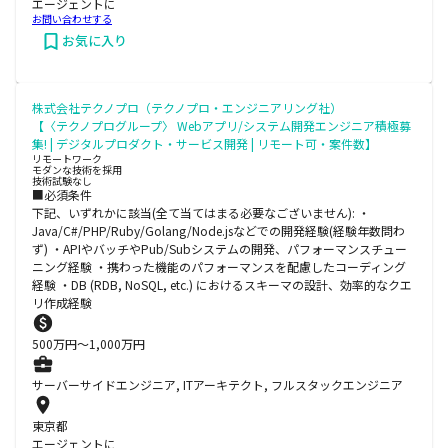
エージェントに
お問い合わせする
お気に入り
株式会社テクノプロ（テクノプロ・エンジニアリング社）
【〈テクノプログループ〉 Webアプリ/システム開発エンジニア積極募
集! | デジタルプロダクト・サービス開発 | リモート可・案件数】
リモートワーク
モダンな技術を採用
技術試験なし
■必須条件
下記、いずれかに該当(全て当てはまる必要なございません): ・
Java/C#/PHP/Ruby/Golang/Node.jsなどでの開発経験(経験年数問わ
ず) ・APIやバッチやPub/Subシステムの開発、パフォーマンスチュー
ニング経験 ・携わった機能のパフォーマンスを配慮したコーディング
経験 ・DB (RDB, NoSQL, etc.) におけるスキーマの設計、効率的なクエ
リ作成経験
500
万円〜
1,000
万円
サーバーサイドエンジニア, ITアーキテクト, フルスタックエンジニア
東京都
エージェントに