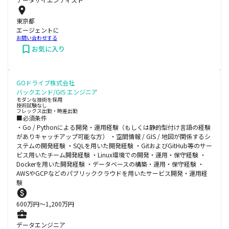
東京都
エージェントに
お問い合わせする
お気に入り
GOドライブ株式会社
バックエンド/GIS エンジニア
モダンな技術を採用
技術試験なし
フレックス出勤・時差出勤
■必須条件
・Go / Pythonによる開発・運用経験（もしくは静的型付け言語の経験
がありキャッチアップ可能な方） ・空間情報 / GIS / 地図が関係するシ
ステムの開発経験 ・SQLを用いた開発経験 ・GitおよびGitHub等のサー
ビス用いたチーム開発経験 ・Linux環境での開発・運用・保守経験 ・
Dockerを用いた開発経験 ・データベースの構築・運用・保守経験 ・
AWSやGCPなどのパブリッククラウドを用いたサービス開発・運用経
験
600
万円〜
1,200
万円
データエンジニア