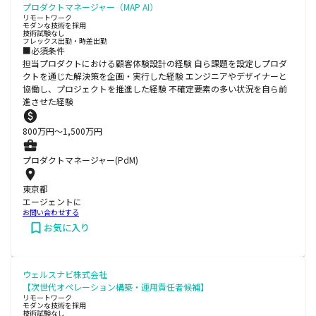
プロダクトマネージャー（MAP AI）
リモートワーク
モダンな技術を採用
技術試験なし
フレックス出勤・時差出勤
■必須条件
担当プロダクトにおける顧客体験設計の経験 自ら課題を設定しプロダ
クトを通じた解決策を企画・実行した経験 エンジニアやデザイナーと
協働し、プロジェクトを推進した経験 不確定要素の多い状況を自ら前
進させた経験
800
万円〜
1,500
万円
プロダクトマネージャー(PdM)
東京都
エージェントに
お問い合わせする
お気に入り
ウェルスナビ株式会社
【次世代オペレーション構築・運用責任者候補】
リモートワーク
モダンな技術を採用
技術試験なし