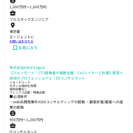
1,000
万円〜
1,600
万円
フルスタックエンジニア
東京都
エージェントに
お問い合わせする
お気に入り
株式会社Initial Engine
【フルリモート｜CTO経験者が複数在籍｜CxOレイヤーと折衝】経営×
技術のプロフェッショナル｜DXコンサルタント
リモートワーク
モダンな技術を採用
技術試験なし
フレックス出勤・時差出勤
■必須条件
・web系開発案件のDXコンサルティングの経験 ・顧客折衝/顧客への提
案の経験
900
万円〜
1,200
万円
ITコンサルタント