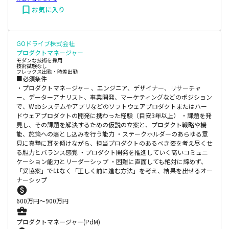
お気に入り
GOドライブ株式会社
プロダクトマネージャー
モダンな技術を採用
技術試験なし
フレックス出勤・時差出勤
■必須条件
・プロダクトマネージャー 、エンジニア、デザイナー、リサーチャ
ー、データーアナリスト、事業開発、マーケティングなどのポジション
で、Webシステムやアプリなどのソフトウェアプロダクトまたはハー
ドウェアプロダクトの開発に携わった経験（目安3年以上） ・課題を発
見し、その課題を解決するための仮説の立案と、プロダクト戦略や機
能、施策への落とし込みを行う能力 ・ステークホルダーのあらゆる意
見に真摯に耳を傾けながら、担当プロダクトのあるべき姿を考え尽くせ
る胆力とバランス感覚 ・プロダクト開発を推進していく高いコミュニ
ケーション能力とリーダーシップ ・困難に直面しても絶対に諦めず、
「妥協案」ではなく「正しく前に進む方法」を考え、結果を出せるオー
ナーシップ
600
万円〜
900
万円
プロダクトマネージャー(PdM)