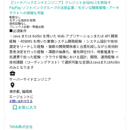
【リードバックエンドエンジニア】クレジット会社No.1を目指す
PayPay-ソフトバンクグループの注目企業／モダンな開発環境・アーキ
テクトへの挑戦も可能
転勤なし
モダンな技術を採用
技術試験なし
フレックス出勤・時差出勤
■必須条件
・Java または Kotlin を用いた Web アプリケーションまたは API 開発
経験 ・RDBMS を用いた業務システム開発経験 ・システム設計や技術
選定をリードした経験 ・複数の開発関係者と合意形成しながら技術的
意思決定を行った経験 ・課題の抽象化、優先順位付け、改善推進を一
気通貫で担った経験 ・クラウド環境における設計、開発、運用経験 ※
技術課題（コーディングテスト）で選択可能な言語はJavaまたはKotlin
のみとなります
サーバーサイドエンジニア
東京都, 福岡県
エージェントに
お問い合わせする
お気に入り
Tebiki株式会社