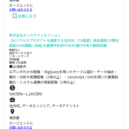
エージェントに
お問い合わせする
お気に入り
株式会社キッカケクリエイション
【AI×マルチプロダクトを推進する社内SE／DX推進】資金調達15億円/
国家のHR課題に挑戦/元警察庁幹部や元UFJ銀行代表が顧問参画
転勤なし
自社サービスあり
リモートワーク
PM候補
開発でAI活用
■必須条件
以下いずれかの経験 ・BigQueryを用いたテーブル設計・データ抽出・
集計・分析の実務経験（2年以上） ・JavaScript / GASを用いた業務自
動化・システム連携の実装経験（2年以上）
500
万円〜
1,200
万円
社内SE, データエンジニア, データアナリスト
東京都
エージェントに
お問い合わせする