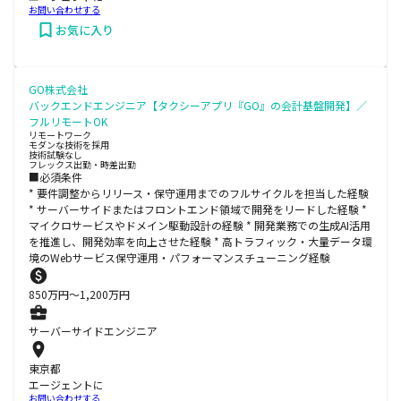
お問い合わせする
お気に入り
GO株式会社
バックエンドエンジニア【タクシーアプリ『GO』の会計基盤開発】／
フルリモートOK
リモートワーク
モダンな技術を採用
技術試験なし
フレックス出勤・時差出勤
■必須条件
* 要件調整からリリース・保守運用までのフルサイクルを担当した経験
* サーバーサイドまたはフロントエンド領域で開発をリードした経験 *
マイクロサービスやドメイン駆動設計の経験 * 開発業務での生成AI活用
を推進し、開発効率を向上させた経験 * 高トラフィック・大量データ環
境のWebサービス保守運用・パフォーマンスチューニング経験
850
万円〜
1,200
万円
サーバーサイドエンジニア
東京都
エージェントに
お問い合わせする