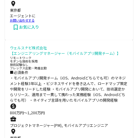
東京都
エージェントに
お問い合わせする
お気に入り
ウェルスナビ株式会社
【エンジニアリングマネージャー（モバイルアプリ開発チーム）】
リモートワーク
モダンな技術を採用
技術試験なし
フレックス出勤・時差出勤
■必須条件
・モバイルアプリ開発チーム（iOS、Androidどちらでも可）のマネジ
メント経験3年以上 ・ビジネスサイドを巻き込んで、ロードマップ策定
や開発をリードした経験 ・モバイルアプリ開発において、技術選定か
らリリース、運用まで一貫して携わった実務経験（iOS、Androidどち
らでも可） ・ネイティブ言語を用いたモバイルアプリの開発経験
800
万円〜
1,200
万円
プロジェクトマネージャー(PM), モバイルアプリエンジニア
東京都