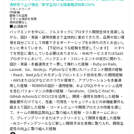
連続売り上げ増収／医学生向け出版書籍認知率100%
リモートワーク
PM候補
開発でAI活用
モダンな技術を採用
技術試験なし
■必須条件
バックエンドを中心に、フルスタックにプロダクト開発全体を見渡しな
がら、設計・実装・運用改善まで主体的に進めてきた方、品質の低い環
境を自分ごととして改善できるオーナーシップをお持ちの方とお会いし
たいと考えています。 【下記のような経験を想定しています】 ※すべ
てを完全に満たしている必要はありません ・WebサービスまたはSaaS
プロダクトにおいて、バックエンド・フロントエンドの双方に関わり、
設計・実装・本番運用まで一貫して携わった経験 ・Ruby on Rails、
Laravel、Go、Node.js、Pythonなどを用いたバックエンド開発の経験
・React、Next.jsなどのモダンなフロントエンド技術を用いた開発経験
・AWSまたはGCPなどのクラウド環境で、アプリケーションを本番運
用した経験 ・RDBMSの設計・運用経験、およびSQLやキャッシュ活用
を含むパフォーマンス改善の経験 ・Terraform、CDKなどのIaCや、
GitHub ActionsなどのCI/CDを活用し、開発・運用を効率化した経験 ・
機能要件だけでなく、性能・可用性・セキュリティなどの非機能要件も
踏まえて設計した経験 ・コードレビューや開発プロセスの改善を通じ
て、チームの開発品質向上に取り組んだ経験 ・少人数チームにおい
て、プレイングリードまたはテックリードとして開発を推進した経験
・AIコーディングツールなど新しい開発手法を実務に取り入れ、開発生
産性の向上に取り組んだ経験