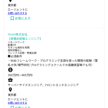
東京都
エージェントに
お問い合わせする
お気に入り
Yoom株式会社
【実務未経験エンジニア】
リモートワーク
副業OK
モダンな技術を採用
技術試験なし
フレックス出勤・時差出勤
■必須条件
・Webフレームワーク・プログラミング言語を使った開発の経験（理
系大学/専門学校/プログラミングスクールでの長期実習等でも可）
360
万円〜
400
万円
サーバーサイドエンジニア, フロントエンドエンジニア
東京都
エージェントに
お問い合わせする
お気に入り