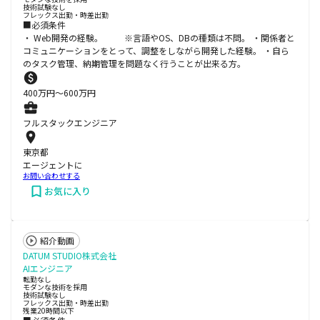
技術試験なし
フレックス出勤・時差出勤
■必須条件
・ Web開発の経験。 ※言語やOS、DBの種類は不問。 ・関係者と
コミュニケーションをとって、調整をしながら開発した経験。 ・自ら
のタスク管理、納期管理を問題なく行うことが出来る方。
400
万円〜
600
万円
フルスタックエンジニア
東京都
エージェントに
お問い合わせする
お気に入り
紹介動画
DATUM STUDIO株式会社
AIエンジニア
転勤なし
モダンな技術を採用
技術試験なし
フレックス出勤・時差出勤
残業20時間以下