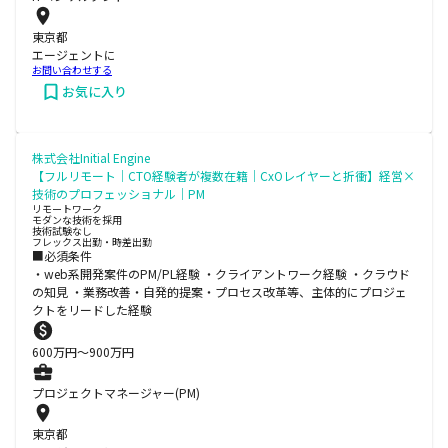
東京都
エージェントに
お問い合わせする
お気に入り
株式会社Initial Engine
【フルリモート｜CTO経験者が複数在籍｜CxOレイヤーと折衝】経営×
技術のプロフェッショナル｜PM
リモートワーク
モダンな技術を採用
技術試験なし
フレックス出勤・時差出勤
■必須条件
・web系開発案件のPM/PL経験 ・クライアントワーク経験 ・クラウド
の知見 ・業務改善・自発的提案・プロセス改革等、主体的にプロジェ
クトをリードした経験
600
万円〜
900
万円
プロジェクトマネージャー(PM)
東京都