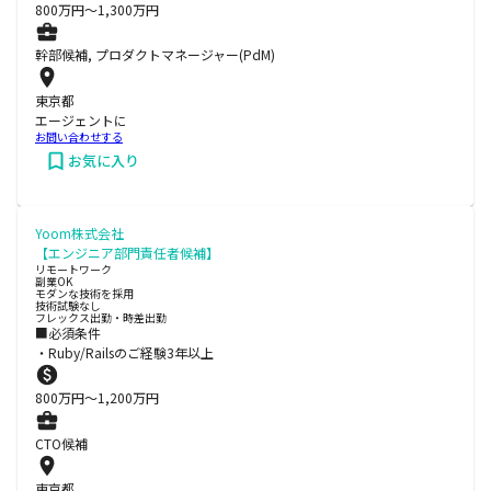
800
万円〜
1,300
万円
幹部候補, プロダクトマネージャー(PdM)
東京都
エージェントに
お問い合わせする
お気に入り
Yoom株式会社
【エンジニア部門責任者候補】
リモートワーク
副業OK
モダンな技術を採用
技術試験なし
フレックス出勤・時差出勤
■必須条件
・Ruby/Railsのご経験3年以上
800
万円〜
1,200
万円
CTO候補
東京都