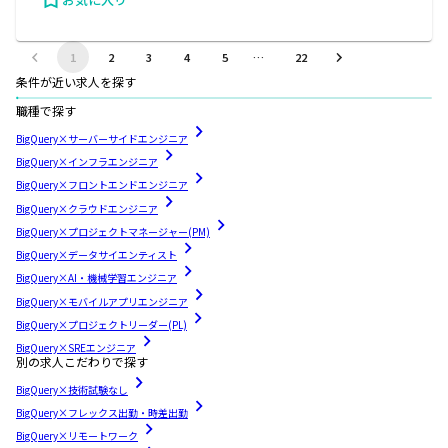
1
2
3
4
5
…
22
条件が近い求人を探す
職種で探す
BigQuery×サーバーサイドエンジニア
BigQuery×インフラエンジニア
BigQuery×フロントエンドエンジニア
BigQuery×クラウドエンジニア
BigQuery×プロジェクトマネージャー(PM)
BigQuery×データサイエンティスト
BigQuery×AI・機械学習エンジニア
BigQuery×モバイルアプリエンジニア
BigQuery×プロジェクトリーダー(PL)
BigQuery×SREエンジニア
別の求人こだわりで探す
BigQuery×技術試験なし
BigQuery×フレックス出勤・時差出勤
BigQuery×リモートワーク