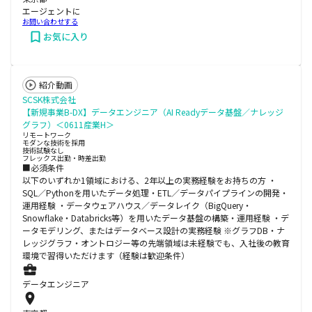
エージェントに
お問い合わせする
お気に入り
紹介動画
SCSK株式会社
【新規事業B-DX】データエンジニア（AI Readyデータ基盤／ナレッジ
グラフ）＜0611産業H＞
リモートワーク
モダンな技術を採用
技術試験なし
フレックス出勤・時差出勤
■必須条件
以下のいずれか1領域における、2年以上の実務経験をお持ちの方 ・
SQL／Pythonを用いたデータ処理・ETL／データパイプラインの開発・
運用経験 ・データウェアハウス／データレイク（BigQuery・
Snowflake・Databricks等）を用いたデータ基盤の構築・運用経験 ・デ
ータモデリング、またはデータベース設計の実務経験 ※グラフDB・ナ
レッジグラフ・オントロジー等の先端領域は未経験でも、入社後の教育
環境で習得いただけます（経験は歓迎条件）
データエンジニア