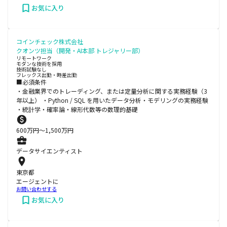
お気に入り
コインチェック株式会社
クオンツ担当（開発・AI本部 トレジャリー部）
リモートワーク
モダンな技術を採用
技術試験なし
フレックス出勤・時差出勤
■必須条件
・金融業界でのトレーディング、または定量分析に関する実務経験（3
年以上） ・Python / SQL を用いたデータ分析・モデリングの実務経験
・統計学・確率論・線形代数等の数理的基礎
600
万円〜
1,500
万円
データサイエンティスト
東京都
エージェントに
お問い合わせする
お気に入り