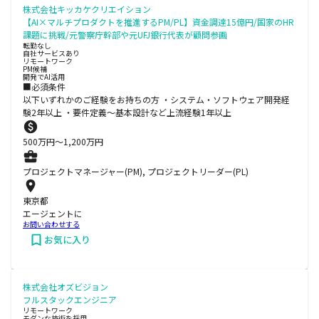
株式会社キッカケクリエイション
【AI×マルチプロダクトを推進するPM/PL】資金調達15億円/国家のHR
課題に挑戦/元警察庁幹部や元UFJ銀行代表が顧問参画
転勤なし
自社サービスあり
リモートワーク
PM候補
開発でAI活用
■必須条件
以下いずれかのご経験をお持ちの方 ・システム・ソフトウェア開発経
験2年以上 ・要件定義～基本設計など上流経験1年以上
500
万円〜
1,200
万円
プロジェクトマネージャー(PM), プロジェクトリーダー(PL)
東京都
エージェントに
お問い合わせする
お気に入り
株式会社オズビジョン
フルスタックエンジニア
リモートワーク
モダンな技術を採用