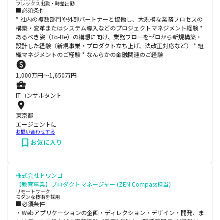
フレックス出勤・時差出勤
■必須条件
* 社内の複数部門や外部パートナーと協働し、大規模な業務プロセスの
構築・変革またはシステム導入などのプロジェクトマネジメント経験 *
あるべき姿（To-Be）の構想に向け、業務フローをゼロから新規構築・
設計した経験（新規事業・プロダクト立ち上げ、法改正対応など） * 組
織マネジメントのご経験 * なんらかの金融関連のご経験
1,000
万円〜
1,650
万円
ITコンサルタント
東京都
エージェントに
お問い合わせする
お気に入り
株式会社ドワンゴ
【教育事業】プロダクトマネージャー (ZEN Compass担当)
リモートワーク
モダンな技術を採用
■必須条件
・Webアプリケーションの企画・ディレクション・デザイン・開発、ま