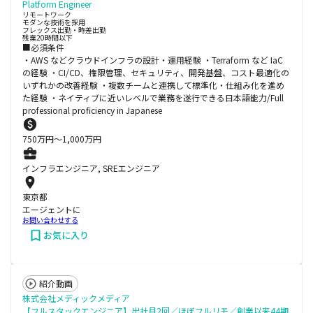
Platform Engineer
リモートワーク
モダンな技術を採用
フレックス出勤・時差出勤
残業20時間以下
■必須条件
・AWS などクラウドインフラの設計・運用経験 ・Terraform など IaC
の経験 ・CI/CD、権限管理、セキュリティ、開発基盤、コスト最適化の
いずれかの改善経験 ・複数チームと連携して標準化・仕組み化を進め
た経験 ・ネイティブに近いレベルで業務を遂行できる日本語能力/Full
professional proficiency in Japanese
750
万円〜
1,000
万円
インフラエンジニア, SREエンジニア
東京都
エージェントに
お問い合わせする
お気に入り
紹介動画
株式会社メディックメディア
【フルスタックエンジニア】出社月2回／ほぼフルリモ／創業以来44期