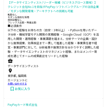
【データサイエンティスト/リーダー候補（ビジネスグロース領域）】
クレジット会社No.1を目指すPayPay-ソフトバンクグループの注目企業
／モダンな開発環境・アーキテクトへの挑戦も可能
転勤なし
モダンな技術を採用
技術試験なし
フレックス出勤・時差出勤
■必須条件
以下のご経験をお持ちの方（目安：3年以上） ・Pythonを用いたデー
タ分析・機械学習モデル開発の実務経験 ・Google Cloud（GCP）を活
用した開発・運用経験 ・事業課題を踏まえ、分析テーマの企画・設計
から施策提案、効果検証まで一貫して推進した経験 ・事業責任者や経
営・事業部門に対して、分析結果や施策方針を分かりやすく説明した経
験 ・データサイエンティストのマネジメント経験、またはメンバー育
成を通じてチームの成果創出をリードした経験
データサイエンティスト
東京都, 福岡県
エージェントに
お問い合わせする
お気に入り
PayPayカード株式会社