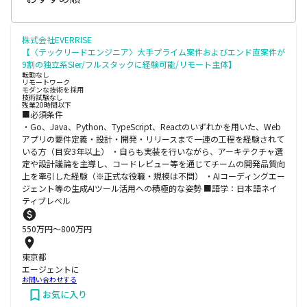
株式会社EVERRISE
【〈テックリードエンジニア〉大手プライム案件およびエンド直案件が
9割の独立系SIer/フルスタックに経験可能/リモート主体】
転勤なし
リモートワーク
モダンな技術を採用
技術試験なし
残業20時間以下
■必須条件
・Go、Java、Python、TypeScript、Reactのいずれかを用いた、Web
アプリの要件定義・設計・開発・リリースまで一連の工程を経験されて
いる方（目安3年以上） ・自らも実装を行いながら、アーキテクチャ選
定や設計議論を主導し、コードレビュー等を通じてチームの開発品質向
上を牽引した経験（※正式な役職・規模は不問） ・AIコーディングエー
ジェント等の生成AIツール活用への積極的な姿勢 ■語学：日本語ネイ
ティブレベル
550
万円〜
800
万円
東京都
エージェントに
お問い合わせする
お気に入り