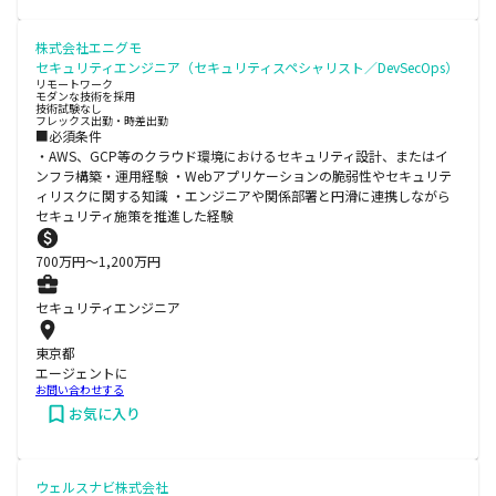
株式会社エニグモ
セキュリティエンジニア（セキュリティスペシャリスト／DevSecOps）
リモートワーク
モダンな技術を採用
技術試験なし
フレックス出勤・時差出勤
■必須条件
・AWS、GCP等のクラウド環境におけるセキュリティ設計、またはイ
ンフラ構築・運用経験 ・Webアプリケーションの脆弱性やセキュリテ
ィリスクに関する知識 ・エンジニアや関係部署と円滑に連携しながら
セキュリティ施策を推進した経験
700
万円〜
1,200
万円
セキュリティエンジニア
東京都
エージェントに
お問い合わせする
お気に入り
ウェルスナビ株式会社