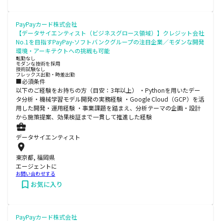
PayPayカード株式会社
【データサイエンティスト（ビジネスグロース領域）】クレジット会社
No.1を目指すPayPay-ソフトバンクグループの注目企業／モダンな開発
環境・アーキテクトへの挑戦も可能
転勤なし
モダンな技術を採用
技術試験なし
フレックス出勤・時差出勤
■必須条件
以下のご経験をお持ちの方（目安：3年以上） ・Pythonを用いたデー
タ分析・機械学習モデル開発の実務経験 ・Google Cloud（GCP）を活
用した開発・運用経験 ・事業課題を踏まえ、分析テーマの企画・設計
から施策提案、効果検証まで一貫して推進した経験
データサイエンティスト
東京都, 福岡県
エージェントに
お問い合わせする
お気に入り
PayPayカード株式会社