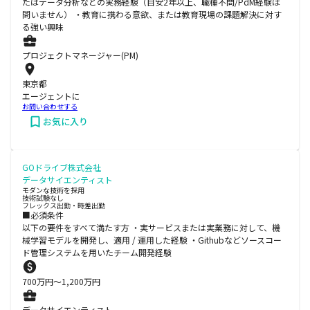
たはデータ分析などの実務経験（目安2年以上、職種不問/PdM経験は
問いません） ・教育に携わる意欲、または教育現場の課題解決に対す
る強い興味
プロジェクトマネージャー(PM)
東京都
エージェントに
お問い合わせする
お気に入り
GOドライブ株式会社
データサイエンティスト
モダンな技術を採用
技術試験なし
フレックス出勤・時差出勤
■必須条件
以下の要件をすべて満たす方 ・実サービスまたは実業務に対して、機
械学習モデルを開発し、適用 / 運用した経験 ・Githubなどソースコー
ド管理システムを用いたチーム開発経験
700
万円〜
1,200
万円
データサイエンティスト