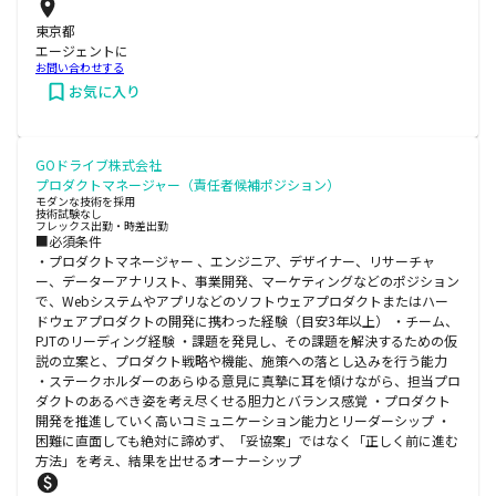
東京都
エージェントに
お問い合わせする
お気に入り
GOドライブ株式会社
プロダクトマネージャー（責任者候補ポジション）
モダンな技術を採用
技術試験なし
フレックス出勤・時差出勤
■必須条件
・プロダクトマネージャー 、エンジニア、デザイナー、リサーチャ
ー、データーアナリスト、事業開発、マーケティングなどのポジション
で、Webシステムやアプリなどのソフトウェアプロダクトまたはハー
ドウェアプロダクトの開発に携わった経験（目安3年以上） ・チーム、
PJTのリーディング経験 ・課題を発見し、その課題を解決するための仮
説の立案と、プロダクト戦略や機能、施策への落とし込みを行う能力
・ステークホルダーのあらゆる意見に真摯に耳を傾けながら、担当プロ
ダクトのあるべき姿を考え尽くせる胆力とバランス感覚 ・プロダクト
開発を推進していく高いコミュニケーション能力とリーダーシップ ・
困難に直面しても絶対に諦めず、「妥協案」ではなく「正しく前に進む
方法」を考え、結果を出せるオーナーシップ