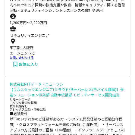
内へのセキュア開発の技術支援や教育、情報セキュリティに関する啓蒙
活動 - セキュリティインシデントレスポンスの設計や運用
1,200
万円〜
2,000
万円
セキュリティエンジニア
東京都, 大阪府
エージェントに
お問い合わせする
お気に入り
株式会社NTTデータ・ニューソン
【フルスタックエンジニア(クラウド/サーバーレス/モバイル領域)】先
進ソリューション事業部 自動車統括部 モビリティサービス開発担当
リモートワーク
モダンな技術を採用
技術試験なし
フレックス出勤・時差出勤
■必須条件
以下のいずれかのご経験がある方 ・システム開発経験のご経験(2年程
度) ・クロスプラットフォーム開発のご経験（1年程度） ・サーバレス
アプリの方式設計のご経験（1年程度） ・インフラエンジニアとしての