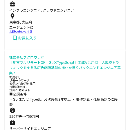
インフラエンジニア, クラウドエンジニア
東京都, 大阪府
エージェントに
お問い合わせする
お気に入り
株式会社フクロウラボ
【地方フルリモートOK｜Go×TypeScript】生成AI活用◎｜大規模トラ
フィックを支える広告配信基盤の進化を担うバックエンドエンジニア募
集！
転勤なし
リモートワーク
モダンな技術を採用
技術試験なし
残業20時間以下
■必須条件
・Go または TypeScript の経験3年以上 ・ 要件定義・仕様策定のご経
験
550
万円〜
750
万円
サーバーサイドエンジニア