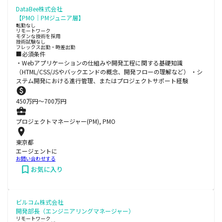
DataBee株式会社
【PMO｜PMジュニア層】
転勤なし
リモートワーク
モダンな技術を採用
技術試験なし
フレックス出勤・時差出勤
■必須条件
・Webアプリケーションの仕組みや開発工程に関する基礎知識
（HTML/CSS/JSやバックエンドの概念、開発フローの理解など） ・シ
ステム開発における進行管理、またはプロジェクトサポート経験
450
万円〜
700
万円
プロジェクトマネージャー(PM), PMO
東京都
エージェントに
お問い合わせする
お気に入り
ビルコム株式会社
開発部長（エンジニアリングマネージャー）
リモートワーク