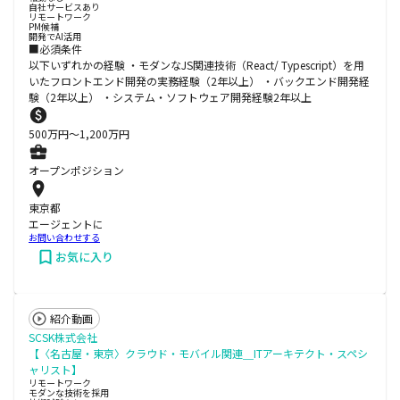
自社サービスあり
リモートワーク
PM候補
開発でAI活用
■必須条件
以下いずれかの経験 ・モダンなJS関連技術（React/ Typescript）を用
いたフロントエンド開発の実務経験（2年以上） ・バックエンド開発経
験（2年以上） ・システム・ソフトウェア開発経験2年以上
500
万円〜
1,200
万円
オープンポジション
東京都
エージェントに
お問い合わせする
お気に入り
紹介動画
SCSK株式会社
【〈名古屋・東京〉クラウド・モバイル関連＿ITアーキテクト・スペシ
ャリスト】
リモートワーク
モダンな技術を採用