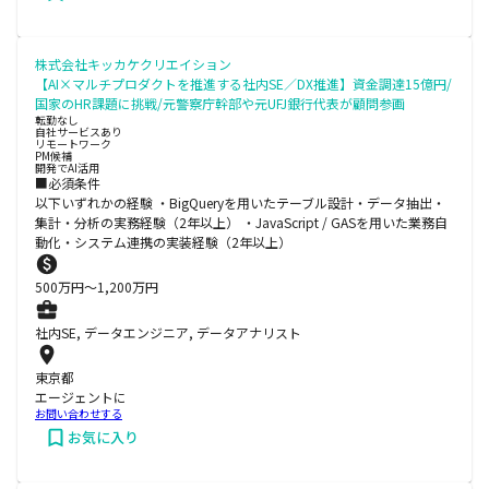
株式会社キッカケクリエイション
【AI×マルチプロダクトを推進する社内SE／DX推進】資金調達15億円/
国家のHR課題に挑戦/元警察庁幹部や元UFJ銀行代表が顧問参画
転勤なし
自社サービスあり
リモートワーク
PM候補
開発でAI活用
■必須条件
以下いずれかの経験 ・BigQueryを用いたテーブル設計・データ抽出・
集計・分析の実務経験（2年以上） ・JavaScript / GASを用いた業務自
動化・システム連携の実装経験（2年以上）
500
万円〜
1,200
万円
社内SE, データエンジニア, データアナリスト
東京都
エージェントに
お問い合わせする
お気に入り