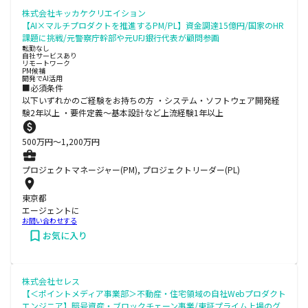
株式会社キッカケクリエイション
【AI×マルチプロダクトを推進するPM/PL】資金調達15億円/国家のHR
課題に挑戦/元警察庁幹部や元UFJ銀行代表が顧問参画
転勤なし
自社サービスあり
リモートワーク
PM候補
開発でAI活用
■必須条件
以下いずれかのご経験をお持ちの方 ・システム・ソフトウェア開発経
験2年以上 ・要件定義～基本設計など上流経験1年以上
500
万円〜
1,200
万円
プロジェクトマネージャー(PM), プロジェクトリーダー(PL)
東京都
エージェントに
お問い合わせする
お気に入り
株式会社セレス
【＜ポイントメディア事業部＞不動産・住宅領域の自社Webプロダクト
エンジニア】暗号資産・ブロックチェーン事業/東証プライム上場のグ