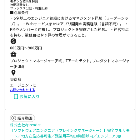
モダンな技術を採用
技術試験なし
フレックス出勤・時差出勤
■必須条件
・5名以上のエンジニア組織におけるマネジメント経験（リーダーシッ
プ）。 ・Webサービスまたはアプリ開発の実務経験（言語不問）。 ・
PMやメンバーと連携し、プロジェクトを完遂させた経験。 ・経営視点
を持ち、数値目標や予算の管理ができること。
600
万円〜
900
万円
プロジェクトマネージャー(PM), ITアーキテクト, プロダクトマネージャ
ー(PdM)
東京都
エージェントに
お問い合わせする
お気に入り
紹介動画
株式会社Aprender
【ソフトウェアエンジニア（プレイングマネージャー）】完全フルリモ
ート／地方在住応募可能／残業月平均10時間以内／エンジニア9割