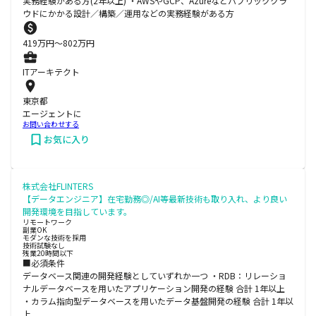
実務経験がある方(2年以上) ・AWSやGCP、Azureなどパブリッククラ
ウドにかかる設計／構築／運用などの実務経験がある方
419
万円〜
802
万円
ITアーキテクト
東京都
エージェントに
お問い合わせする
お気に入り
株式会社FLINTERS
【データエンジニア】在宅勤務◎/AI等最新技術も取り入れ、より良い
開発環境を目指しています。
リモートワーク
副業OK
モダンな技術を採用
技術試験なし
残業20時間以下
■必須条件
データベース関連の開発経験としていずれか一つ ・RDB：リレーショ
ナルデータベースを用いたアプリケーション開発の経験 合計 1年以上
・カラム指向型データベースを用いたデータ基盤開発の経験 合計 1年以
上