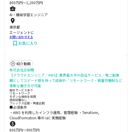
800
万円〜
1,200
万円
AI・機械学習エンジニア
東京都
エージェントに
お問い合わせする
お気に入り
紹介動画
株式会社出前館
【クラウドエンジニア／AWS】業界最大手の自社サービス／第二創業
期としてスピード感を持って成長中／リモートワーク・裁量労働制など
柔軟な働き方が可能
自社サービスあり
リモートワーク
モダンな技術を採用
技術試験なし
フレックス出勤・時差出勤
■必須条件
・AWS を利用したインフラ運用、管理経験 ・Terraform,
CloudFormation 等の IaC 実務経験
600
万円〜
900
万円