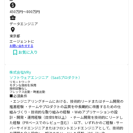
450
万円〜
800
万円
データエンジニア
東京都
エージェントに
お問い合わせする
お気に入り
株式会社IVRy
ソフトウェアエンジニア（SaaSプロダクト）
リモートワーク
モダンな技術を採用
技術試験なし
フレックス出勤・時差出勤
■必須条件
・エンジニアリングチームにおける、技術的リードまたはチーム開発の
推進経験 ・チームやプロダクトの品質を中長期的に改善するための仕
組みづくり・技術的な取り組みの経験 ・Webアプリケーションの設
計・開発・運用経験（目安8年以上） ・チーム開発を技術的にリードし
た経験（PRベースでのレビュー含む） - 以下、いずれかのご経験 - サー
バーサイドエンジニアまたはフロントエンドエンジニアとして、技術的