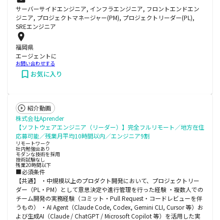
サーバーサイドエンジニア, インフラエンジニア, フロントエンドエン
ジニア, プロジェクトマネージャー(PM), プロジェクトリーダー(PL),
SREエンジニア
福岡県
エージェントに
お問い合わせする
お気に入り
紹介動画
株式会社Aprender
【ソフトウェアエンジニア（リーダー）】完全フルリモート／地方在住
応募可能／残業月平均10時間以内／エンジニア9割
リモートワーク
社内勉強会あり
モダンな技術を採用
技術試験なし
残業20時間以下
■必須条件
【共通】 ・中規模以上のプロダクト開発において、プロジェクトリー
ダー（PL・PM）として意思決定や進行管理を行った経験 ・複数人での
チーム開発の実務経験（コミット・Pull Request・コードレビューを伴
うもの） ・AI Agent（Claude Code, Codex, Gemini CLI, Cursor 等）お
よび生成AI（Claude / ChatGPT / Microsoft Copilot 等）を活用した実