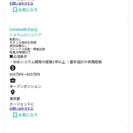
お問い合わせする
お気に入り
DataBee株式会社
システムエンジニア
転勤なし
モダンな技術を採用
技術試験なし
フレックス出勤・時差出勤
残業20時間以下
■必須条件
・Webシステム開発の経験2年以上 ・基本設計の実務経験
600
万円〜
800
万円
オープンポジション
東京都
エージェントに
お問い合わせする
お気に入り