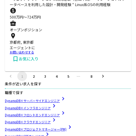
ータベースを利用した設計・開発経験 * Linux系OSの利用経験
500
万円〜
724
万円
オープンポジション
京都府, 東京都
エージェントに
お問い合わせする
お気に入り
1
2
3
4
5
…
8
条件が近い求人を探す
職種で探す
DynamoDB×サーバーサイドエンジニア
DynamoDB×インフラエンジニア
DynamoDB×フロントエンドエンジニア
DynamoDB×クラウドエンジニア
DynamoDB×プロジェクトマネージャー(PM)