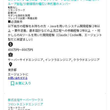
ループ会社/少数精鋭の幅広い年代層のメンバー
転勤なし
リモートワーク
副業OK
モダンな技術を採用
フレックス出勤・時差出勤
■必須条件
以下両方の経験をお持ちの方 ・Javaを用いたシステム開発経験 2年以
上 ・要件定義、基本設計などの上流工程への参画経験 2年以上 ・・何
かしらのAIツールを用いた開発経験（Claude / Codex等、エージェント
型だと尚望ましい）
450
万円〜
800
万円
サーバーサイドエンジニア, インフラエンジニア, クラウドエンジニア
東京都
エージェントに
お問い合わせする
お気に入り
株式会社サーバーワークス
フロントエンドエンジニア
リモートワーク