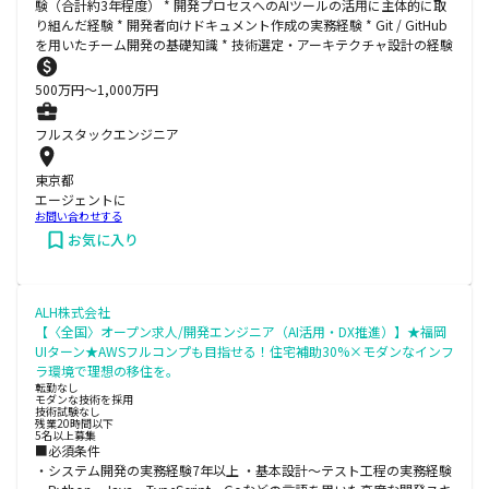
験（合計約3年程度） * 開発プロセスへのAIツールの活用に主体的に取
り組んだ経験 * 開発者向けドキュメント作成の実務経験 * Git / GitHub
を用いたチーム開発の基礎知識 * 技術選定・アーキテクチャ設計の経験
500
万円〜
1,000
万円
フルスタックエンジニア
東京都
エージェントに
お問い合わせする
お気に入り
ALH株式会社
【〈全国〉オープン求人/開発エンジニア（AI活用・DX推進）】★福岡
UIターン★AWSフルコンプも目指せる！住宅補助30%×モダンなインフ
ラ環境で理想の移住を。
転勤なし
モダンな技術を採用
技術試験なし
残業20時間以下
5名以上募集
■必須条件
・システム開発の実務経験7年以上 ・基本設計～テスト工程の実務経験