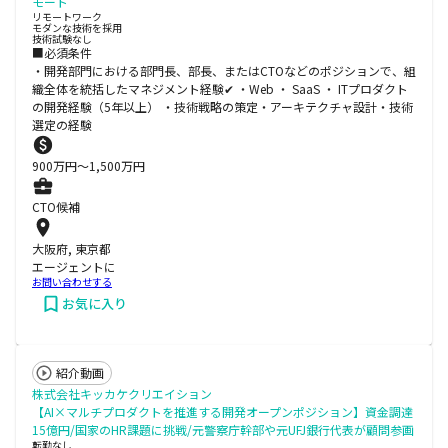
モート
リモートワーク
モダンな技術を採用
技術試験なし
■必須条件
・開発部⾨における部⾨⻑、部⻑、またはCTOなどのポジションで、組
織全体を統括したマネジメント経験✔ ・Web ‧ SaaS ‧ ITプロダクト
の開発経験（5年以上） ・技術戦略の策定‧アーキテクチャ設計‧技術
選定の経験
900
万円〜
1,500
万円
CTO候補
大阪府, 東京都
エージェントに
お問い合わせする
お気に入り
紹介動画
株式会社キッカケクリエイション
【AI×マルチプロダクトを推進する開発オープンポジション】資金調達
15億円/国家のHR課題に挑戦/元警察庁幹部や元UFJ銀行代表が顧問参画
転勤なし