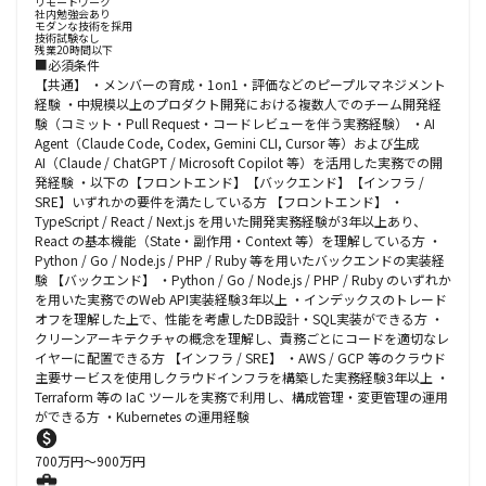
リモートワーク
社内勉強会あり
モダンな技術を採用
技術試験なし
残業20時間以下
■必須条件
【共通】 ・メンバーの育成・1on1・評価などのピープルマネジメント
経験 ・中規模以上のプロダクト開発における複数人でのチーム開発経
験（コミット・Pull Request・コードレビューを伴う実務経験） ・AI
Agent（Claude Code, Codex, Gemini CLI, Cursor 等）および生成
AI（Claude / ChatGPT / Microsoft Copilot 等）を活用した実務での開
発経験 ・以下の【フロントエンド】【バックエンド】【インフラ /
SRE】いずれかの要件を満たしている方 【フロントエンド】 ・
TypeScript / React / Next.js を用いた開発実務経験が3年以上あり、
React の基本機能（State・副作用・Context 等）を理解している方 ・
Python / Go / Node.js / PHP / Ruby 等を用いたバックエンドの実装経
験 【バックエンド】 ・Python / Go / Node.js / PHP / Ruby のいずれか
を用いた実務でのWeb API実装経験3年以上 ・インデックスのトレード
オフを理解した上で、性能を考慮したDB設計・SQL実装ができる方 ・
クリーンアーキテクチャの概念を理解し、責務ごとにコードを適切なレ
イヤーに配置できる方 【インフラ / SRE】 ・AWS / GCP 等のクラウド
主要サービスを使用しクラウドインフラを構築した実務経験3年以上 ・
Terraform 等の IaC ツールを実務で利用し、構成管理・変更管理の運用
ができる方 ・Kubernetes の運用経験
700
万円〜
900
万円