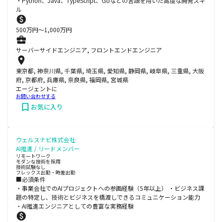
・Python、Java、TypeScript、Goなどの言語を用いた高度な開発スキ
ル
500
万円〜
1,000
万円
サーバーサイドエンジニア, フロントエンドエンジニア
東京都, 神奈川県, 千葉県, 埼玉県, 愛知県, 静岡県, 岐阜県, 三重県, 大阪
府, 京都府, 兵庫県, 奈良県, 福岡県, 宮城県
エージェントに
お問い合わせする
お気に入り
ウェルスナビ株式会社
AI推進 / リードメンバー
リモートワーク
モダンな技術を採用
技術試験なし
フレックス出勤・時差出勤
■必須条件
・事業会社でのAIプロジェクトへの参画経験（5年以上） ・ビジネス課
題の特定し、技術とビジネスを橋渡しできるコミュニケーション能力
・AI推進エンジニアとしての豊富な実務経験