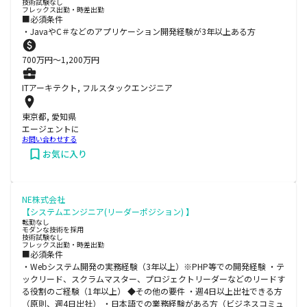
技術試験なし
フレックス出勤・時差出勤
■必須条件
・JavaやC＃などのアプリケーション開発経験が3年以上ある方
700
万円〜
1,200
万円
ITアーキテクト, フルスタックエンジニア
東京都, 愛知県
エージェントに
お問い合わせする
お気に入り
NE株式会社
【システムエンジニア(リーダーポジション) 】
転勤なし
モダンな技術を採用
技術試験なし
フレックス出勤・時差出勤
■必須条件
・Webシステム開発の実務経験（3年以上）※PHP等での開発経験 ・テ
ックリード、スクラムマスター、プロジェクトリーダーなどのリードす
る役割のご経験（1年以上） ◆その他の要件 ・週4日以上出社できる方
（原則、週4日出社） ・日本語での業務経験がある方（ビジネスコミュ