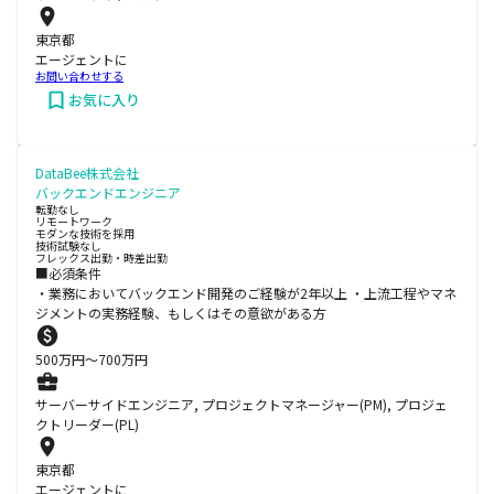
東京都
エージェントに
お問い合わせする
お気に入り
DataBee株式会社
バックエンドエンジニア
転勤なし
リモートワーク
モダンな技術を採用
技術試験なし
フレックス出勤・時差出勤
■必須条件
・業務においてバックエンド開発のご経験が2年以上 ・上流工程やマネ
ジメントの実務経験、もしくはその意欲がある方
500
万円〜
700
万円
サーバーサイドエンジニア, プロジェクトマネージャー(PM), プロジェ
クトリーダー(PL)
東京都
エージェントに