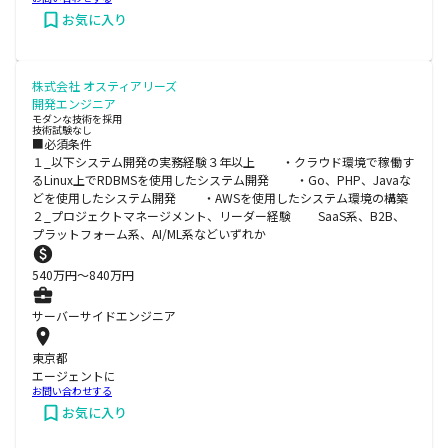
お気に入り
株式会社 オスティアリーズ
開発エンジニア
モダンな技術を採用
技術試験なし
■必須条件
１_以下システム開発の実務経験３年以上 ・クラウド環境で稼働す
るLinux上でRDBMSを使用したシステム開発 ・Go、PHP、Javaな
どを使用したシステム開発 ・AWSを使用したシステム環境の構築
２_プロジェクトマネージメント、リーダー経験 SaaS系、B2B、
プラットフォーム系、AI/ML系などいずれか
540
万円〜
840
万円
サーバーサイドエンジニア
東京都
エージェントに
お問い合わせする
お気に入り