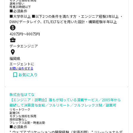
モダンな技術を採用
選考が短い
残業20時間以下
■必須条件
■大学卒以上 ■以下2つの条件を満たす方 ・エンジニア経験3年以上 ・
DWH/データレイク、ETL/ELTなどを用いた設計・構築経験半年以上
420
万円〜
800
万円
データエンジニア
福岡県
エージェントに
お問い合わせする
お気に入り
株式会社はてな
【エンジニア：説明会】誰もが知っている漫画サービス／2005年から
継続して決算賞与支給／フルリモート／フルフレックス制／副業可
リモートワーク
副業OK
モダンな技術を採用
技術試験なし
フレックス出勤・時差出勤
■必須条件
* ウェブアプリケーションの開発経験（言語不問） * リレーショナルデ