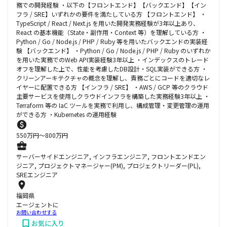
務での開発経験 ・以下の【フロントエンド】【バックエンド】【イン
フラ / SRE】いずれかの要件を満たしている方 【フロントエンド】 ・
TypeScript / React / Next.js を用いた開発実務経験が3年以上あり、
React の基本機能（State・副作用・Context 等）を理解している方 ・
Python / Go / Node.js / PHP / Ruby 等を用いたバックエンドの実装経
験 【バックエンド】 ・Python / Go / Node.js / PHP / Ruby のいずれか
を用いた実務でのWeb API実装経験3年以上 ・インデックスのトレード
オフを理解した上で、性能を考慮したDB設計・SQL実装ができる方 ・
クリーンアーキテクチャの概念を理解し、責務ごとにコードを適切なレ
イヤーに配置できる方 【インフラ / SRE】 ・AWS / GCP 等のクラウド
主要サービスを使用しクラウドインフラを構築した実務経験3年以上 ・
Terraform 等の IaC ツールを実務で利用し、構成管理・変更管理の運用
ができる方 ・Kubernetes の運用経験
550
万円〜
800
万円
サーバーサイドエンジニア, インフラエンジニア, フロントエンドエン
ジニア, プロジェクトマネージャー(PM), プロジェクトリーダー(PL),
SREエンジニア
福岡県
エージェントに
お問い合わせする
お気に入り