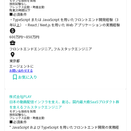
モダンな技術を採用
技術試験なし
フレックス出勤・時差出勤
残業20時間以下
■必須条件
・TypeScript または JavaScript を用いたフロントエンド開発経験（3
年以上） ・React / Next.js を用いた Web アプリケーションの実務経験
600
万円〜
850
万円
フロントエンドエンジニア, フルスタックエンジニア
東京都
エージェントに
お問い合わせする
お気に入り
株式会社PLAY
日本の動画配信インフラを支え、創る。国内最大級SaaSプロダクト群
を支えるフルスタックエンジニア
モダンな技術を採用
技術試験なし
フレックス出勤・時差出勤
■必須条件
* JavaScript および TypeScript を用いたフロントエンド開発の実務経