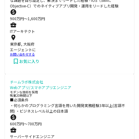
な課題を自ら設定し、解決までリードした経験 - iOS（Swift、
Objective-C）でのネイティブアプリ開発・運用をリードした経験
900
万円〜
1,600
万円
ITアーキテクト
東京都, 大阪府
エージェントに
お問い合わせする
お気に入り
チームラボ株式会社
Webアプリ/スマホアプリエンジニア
モダンな技術を採用
残業20時間以下
■必須条件
・何らかのプログラミング言語を用いた開発実務経験3年以上(言語不
問) ・ビジネスレベル以上の日本語
600
万円〜
700
万円
サーバーサイドエンジニア