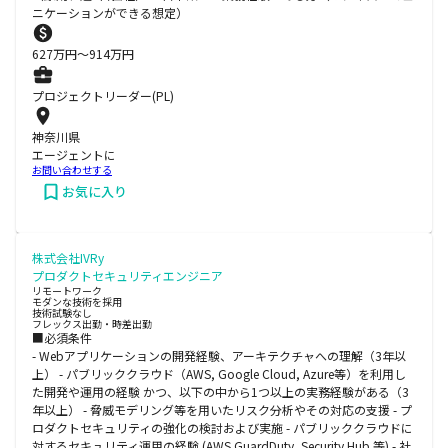
ニケーションができる想定）
627
万円〜
914
万円
プロジェクトリーダー(PL)
神奈川県
エージェントに
お問い合わせする
お気に入り
株式会社IVRy
プロダクトセキュリティエンジニア
リモートワーク
モダンな技術を採用
技術試験なし
フレックス出勤・時差出勤
■必須条件
- Webアプリケーションの開発経験、アーキテクチャへの理解（3年以
上） - パブリッククラウド（AWS, Google Cloud, Azure等）を利用し
た開発や運用の経験 かつ、以下の中から1つ以上の実務経験がある（3
年以上） - 脅威モデリング等を用いたリスク分析やその対応の支援 - プ
ロダクトセキュリティの強化の検討および実施 - パブリッククラウドに
対するセキュリティ運用の経験 (AWS GuardDuty, Security Hub 等) - 社