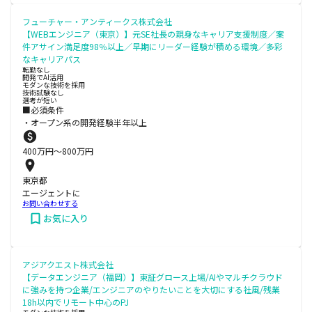
フューチャー・アンティークス株式会社
【WEBエンジニア（東京）】元SE社長の親身なキャリア支援制度／案
件アサイン満足度98％以上／早期にリーダー経験が積める環境／多彩
なキャリアパス
転勤なし
開発でAI活用
モダンな技術を採用
技術試験なし
選考が短い
■必須条件
・オープン系の開発経験半年以上
400
万円〜
800
万円
東京都
エージェントに
お問い合わせする
お気に入り
アジアクエスト株式会社
【データエンジニア（福岡）】東証グロース上場/AIやマルチクラウド
に強みを持つ企業/エンジニアのやりたいことを大切にする社風/残業
18h以内でリモート中心のPJ