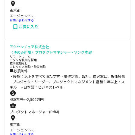
東京都
エージェントに
お問い合わせする
お気に入り
アクセンチュア株式会社
〈ゆめみ所属〉プロダクトマネジャー - ソング本部
リモートワーク
モダンな技術を採用
技術試験なし
フレックス出勤・時差出勤
■必須条件
・経験：以下をすべて満たす方 - 要件定義、設計、顧客窓口、折衝経験
- プロジェクトリーダー、プロジェクトマネジメント経験１年以上・ス
キル - 日本語：ビジネスレベル
480
万円〜
2,500
万円
プロダクトマネージャー(PdM)
東京都
エージェントに
お問い合わせする