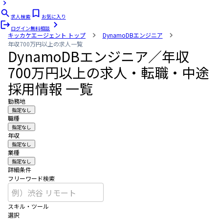
求人検索
お気に入り
ログイン
無料相談
キッカケエージェント
トップ
DynamoDBエンジニア
年収700万円以上の求人一覧
DynamoDBエンジニア／年収
700万円以上の求人・転職・中途
採用情報 一覧
勤務地
指定なし
職種
指定なし
年収
指定なし
業種
指定なし
詳細条件
フリーワード検索
スキル・ツール
選択