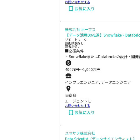
お問い合わせする
お気に入り
株式会社 ホープス
【データ活用DX推進】Snowflake・Data
リモートワーク
技術試験なし
選考が短い
■必須条件
・SnowflakeまたはDatabricksの設計・開
400
万円〜
1,000
万円
インフラエンジニア, データエンジニア
東京都
エージェントに
お問い合わせする
お気に入り
スマサテ株式会社
Data Scientist（データサイエンティスト）