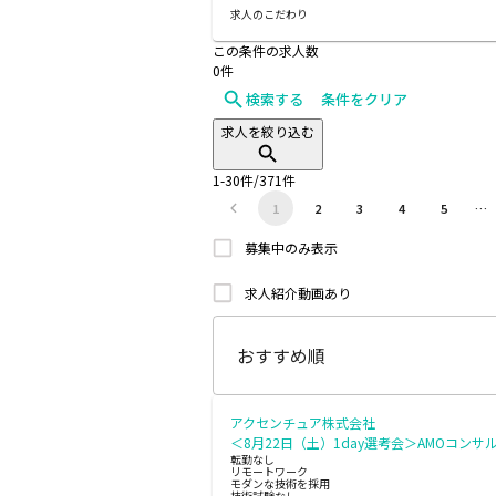
求人のこだわり
この条件の求人数
0
件
検索する
条件をクリア
求人を絞り込む
1
-
30
件/
371
件
1
2
3
4
5
…
募集中のみ表示
求人紹介動画あり
アクセンチュア株式会社
＜8月22日（土）1day選考会＞AMOコンサ
転勤なし
リモートワーク
モダンな技術を採用
技術試験なし