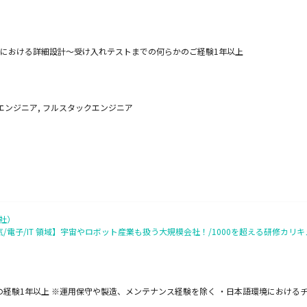
における詳細設計～受け入れテストまでの何らかのご経験1年以上
エンジニア, フルスタックエンジニア
社）
気/電子/IT 領域】宇宙やロボット産業も扱う大規模会社！/1000を超える研修カ
開発の経験1年以上 ※運用保守や製造、メンテナンス経験を除く ・日本語環境における