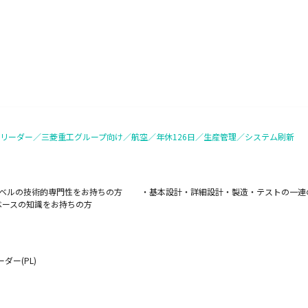
リーダー／三菱重工グループ向け／航空／年休126日／生産管理／システム刷新
るレベルの技術的専門性をお持ちの方 ・基本設計・詳細設計・製造・テストの一
ベースの知識をお持ちの方
ダー(PL)