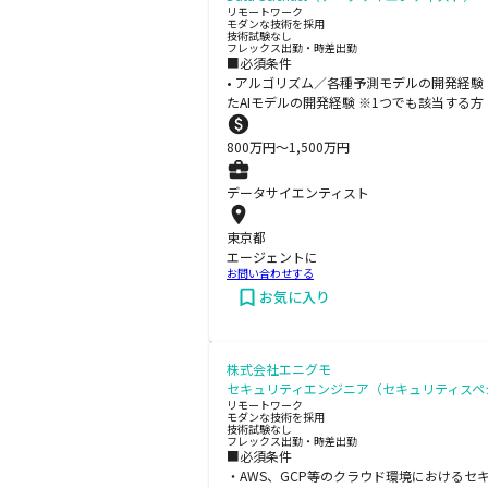
リモートワーク
モダンな技術を採用
技術試験なし
フレックス出勤・時差出勤
■必須条件
• アルゴリズム／各種予測モデルの開発経験 
たAIモデルの開発経験 ※1つでも該当する方
800
万円〜
1,500
万円
データサイエンティスト
東京都
エージェントに
お問い合わせする
お気に入り
株式会社エニグモ
セキュリティエンジニア（セキュリティスペシャ
リモートワーク
モダンな技術を採用
技術試験なし
フレックス出勤・時差出勤
■必須条件
・AWS、GCP等のクラウド環境におけるセ