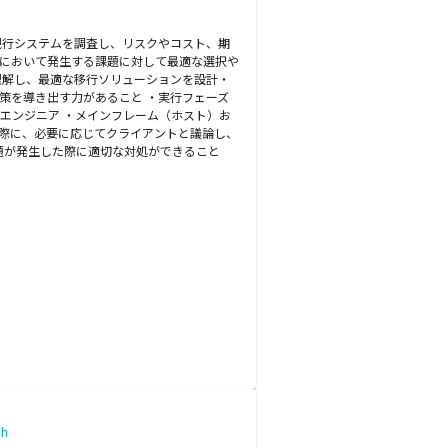
現行システムを調査し、リスクやコスト、期
トにおいて発生する課題に対して最適な選択や
理解し、最適な移行ソリューションを設計・
策を導き出す力があること ・実行フェーズ
エンジニア ・メインフレーム（ホスト）お
た際に、必要に応じてクライアントと議論し、
問題が発生した際に適切な対処ができること
h