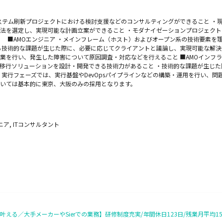
システム刷新プロジェクトにおける検討支援などのコンサルティングができること ・
法を選定し、実現可能な計画立案ができること ・モダナイゼーションプロジェク
 ■AMOエンジニア ・メインフレーム（ホスト）およびオープン系の技術要素を
る技術的な課題が生じた際に、必要に応じてクライアントと議論し、実現可能な解決
業を行い、発生した障害について原因調査・対応などを行えること ■AMOインフラ
移行ソリューションを設計・開発できる技術力があること ・技術的な課題が生じ
・実行フェーズでは、実行基盤やDevOpsパイプラインなどの構築・運用を行い、
ついては基本的に東京、大阪のみの採用となります。
ア, ITコンサルタント
る／大手メーカーやSierでの業務】研修制度充実/年間休日123日/残業月平均15