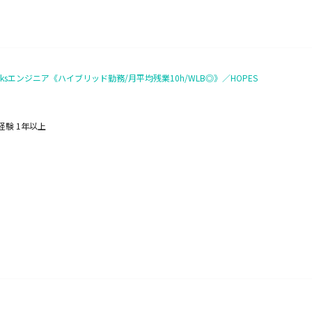
bricksエンジニア《ハイブリッド勤務/月平均残業10h/WLB◎》／HOPES
発経験 1年以上