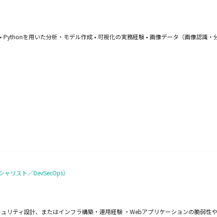
• Pythonを用いた分析・モデル作成 • 可視化の実務経験 • 画像データ（画像認
リスト／DevSecOps）
キュリティ設計、またはインフラ構築・運用経験 ・Webアプリケーションの脆弱性