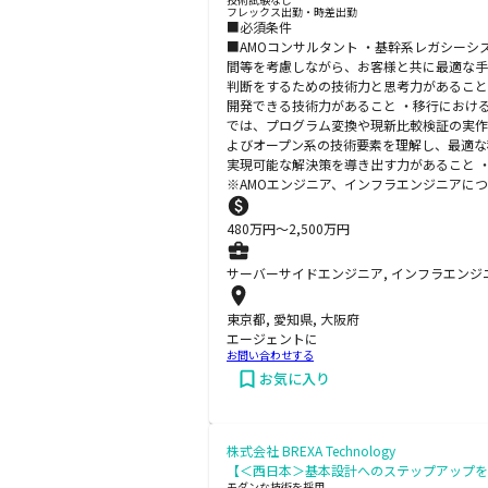
フレックス出勤・時差出勤
■必須条件
■AMOコンサルタント ・基幹系レガシー
間等を考慮しながら、お客様と共に最適な手
判断をするための技術力と思考力があること
開発できる技術力があること ・移行におけ
では、プログラム変換や現新比較検証の実作
よびオープン系の技術要素を理解し、最適な
実現可能な解決策を導き出す力があること 
※AMOエンジニア、インフラエンジニアに
480
万円〜
2,500
万円
サーバーサイドエンジニア, インフラエンジニ
東京都, 愛知県, 大阪府
エージェントに
お問い合わせする
お気に入り
株式会社 BREXA Technology
【＜西日本＞基本設計へのステップアップを叶え
モダンな技術を採用