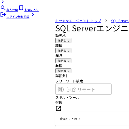
求人検索
お気に入り
ログイン
無料相談
キッカケエージェント
トップ
SQL Ser
SQL Serverエ
勤務地
指定なし
職種
指定なし
年収
指定なし
業種
指定なし
詳細条件
フリーワード検索
スキル・ツール
選択
企業のこだわり