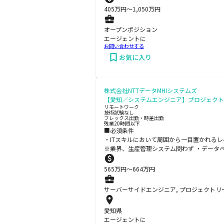
405
万円〜
1,050
万円
オープンポジション
エージェントに
お問い合わせする
お気に入り
株式会社NTTデータMHIシステムズ
【愛知／システムエンジニア】プロジェクト
リモートワーク
技術試験なし
フレックス出勤・時差出勤
残業20時間以下
■必須条件
・ITスキルにおいて周囲から一目置かれ
※業界、生産管理システム問わず ・データ
565
万円〜
664
万円
サーバーサイドエンジニア, プロジェクトリー
愛知県
エージェントに