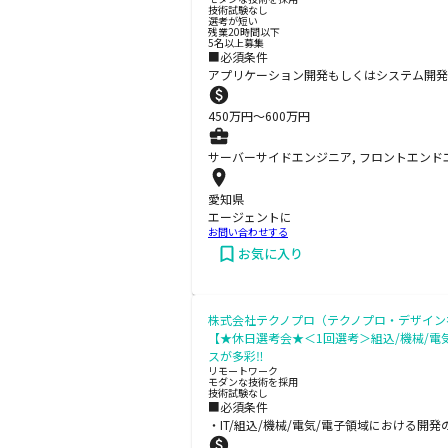
技術試験なし
選考が短い
残業20時間以下
5名以上募集
■必須条件
アプリケーション開発もしくはシステム開発
450
万円〜
600
万円
サーバーサイドエンジニア, フロントエンド
愛知県
エージェントに
お問い合わせする
お気に入り
株式会社テクノプロ（テクノプロ・デザイン
【★休日選考会★＜1回選考＞組込/機械/電
スが多彩‼
リモートワーク
モダンな技術を採用
技術試験なし
■必須条件
・IT/組込/機械/電気/電子領域における