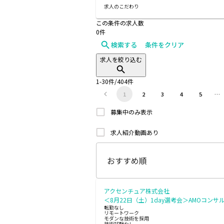
求人のこだわり
この条件の求人数
0
件
検索する
条件をクリア
求人を絞り込む
1
-
30
件/
404
件
1
2
3
4
5
…
募集中のみ表示
求人紹介動画あり
アクセンチュア株式会社
＜8月22日（土）1day選考会＞AMOコンサ
転勤なし
リモートワーク
モダンな技術を採用
技術試験なし