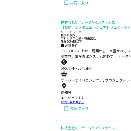
お気に入り
株式会社NTTデータMHIシステムズ
【愛知／システムエンジニア】プロジェクト
リモートワーク
技術試験なし
フレックス出勤・時差出勤
残業20時間以下
■必須条件
・ITスキルにおいて周囲から一目置かれ
※業界、生産管理システム問わず ・データ
565
万円〜
664
万円
サーバーサイドエンジニア, プロジェクトリー
愛知県
エージェントに
お問い合わせする
お気に入り
株式会社NTTデータMHIシステムズ