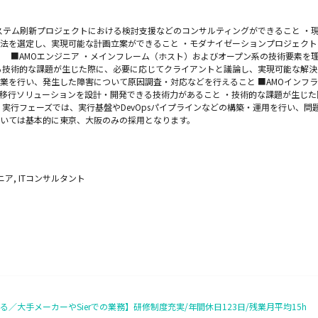
システム刷新プロジェクトにおける検討支援などのコンサルティングができること ・
法を選定し、実現可能な計画立案ができること ・モダナイゼーションプロジェク
 ■AMOエンジニア ・メインフレーム（ホスト）およびオープン系の技術要素を
る技術的な課題が生じた際に、必要に応じてクライアントと議論し、実現可能な解決
業を行い、発生した障害について原因調査・対応などを行えること ■AMOインフラ
移行ソリューションを設計・開発できる技術力があること ・技術的な課題が生じ
・実行フェーズでは、実行基盤やDevOpsパイプラインなどの構築・運用を行い、
ついては基本的に東京、大阪のみの採用となります。
ア, ITコンサルタント
大手メーカーやSierでの業務】研修制度充実/年間休日123日/残業月平均15h