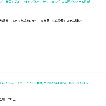
／三菱重工グループ向け／航空／年休126日／生産管理／システム刷新
務経験 （2～3年以上目安） ※業界、生産管理システム問わず
bricksエンジニア《ハイブリッド勤務/月平均残業10h/WLB◎》／HOPES
発経験 1年以上