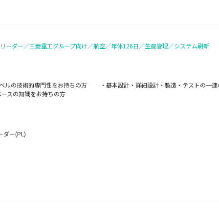
リーダー／三菱重工グループ向け／航空／年休126日／生産管理／システム刷新
るレベルの技術的専門性をお持ちの方 ・基本設計・詳細設計・製造・テストの一
ベースの知識をお持ちの方
ダー(PL)