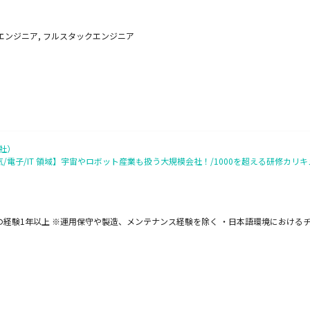
エンジニア, フルスタックエンジニア
社）
気/電子/IT 領域】宇宙やロボット産業も扱う大規模会社！/1000を超える研修カ
開発の経験1年以上 ※運用保守や製造、メンテナンス経験を除く ・日本語環境における