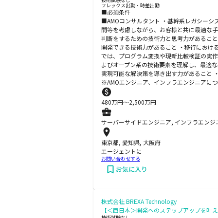
フレックス出勤・時差出勤
■必須条件
■AMOコンサルタント ・基幹系レガシー
間等を考慮しながら、お客様と共に最適な手
判断をするための技術力と思考力があること
開発できる技術力があること ・移行におけ
では、プログラム変換や現新比較検証の実作
よびオープン系の技術要素を理解し、最適な
実現可能な解決策を導き出す力があること 
※AMOエンジニア、インフラエンジニアに
480
万円〜
2,500
万円
サーバーサイドエンジニア, インフラエンジニ
東京都, 愛知県, 大阪府
エージェントに
お問い合わせする
お気に入り
株式会社 BREXA Technology
【＜西日本＞開発へのステップアップを叶える／
技術試験なし