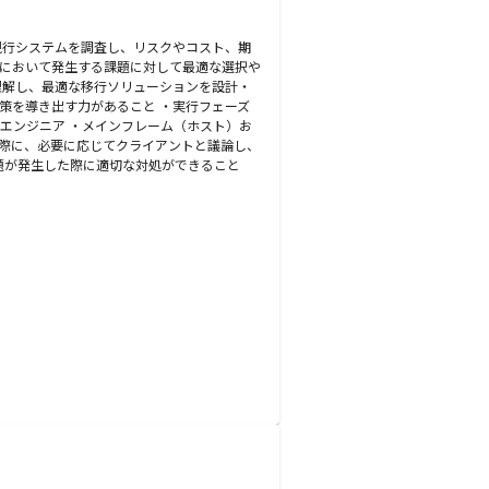
現行システムを調査し、リスクやコスト、期
トにおいて発生する課題に対して最適な選択や
理解し、最適な移行ソリューションを設計・
策を導き出す力があること ・実行フェーズ
エンジニア ・メインフレーム（ホスト）お
た際に、必要に応じてクライアントと議論し、
問題が発生した際に適切な対処ができること