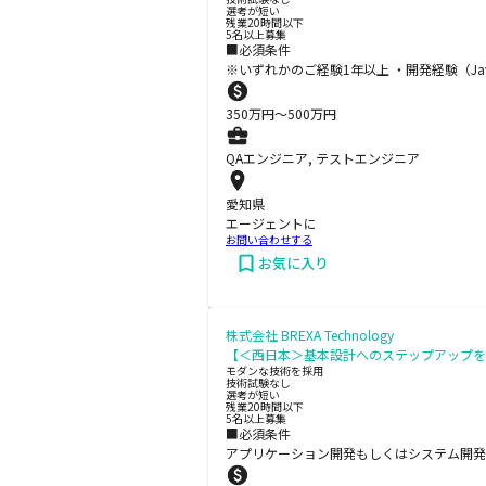
選考が短い
残業20時間以下
5名以上募集
■必須条件
※いずれかのご経験1年以上 ・開発経験（Jav
350
万円〜
500
万円
QAエンジニア, テストエンジニア
愛知県
エージェントに
お問い合わせする
お気に入り
株式会社 BREXA Technology
【＜西日本＞基本設計へのステップアップを叶え
モダンな技術を採用
技術試験なし
選考が短い
残業20時間以下
5名以上募集
■必須条件
アプリケーション開発もしくはシステム開発