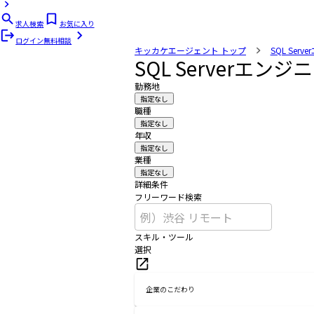
求人検索
お気に入り
ログイン
無料相談
キッカケエージェント
トップ
SQL Ser
SQL Serverエ
勤務地
指定なし
職種
指定なし
年収
指定なし
業種
指定なし
詳細条件
フリーワード検索
スキル・ツール
選択
企業のこだわり