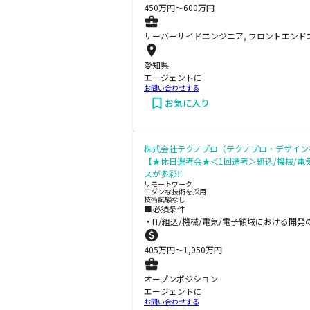
450
万円〜
600
万円
サーバーサイドエンジニア, フロントエンド
愛知県
エージェントに
お問い合わせする
お気に入り
株式会社テクノプロ（テクノプロ・デザイン
【★休日選考会★＜1回選考＞組込/機械/電
スが多彩‼
リモートワーク
モダンな技術を採用
技術試験なし
■必須条件
・IT/組込/機械/電気/電子領域における
405
万円〜
1,050
万円
オープンポジション
エージェントに
お問い合わせする