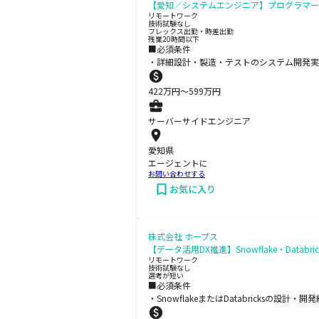
【愛知／システムエンジニア】プログラマー
リモートワーク
技術試験なし
フレックス出勤・時差出勤
残業20時間以下
■必須条件
・詳細設計・製造・テストのシステム開発実
422
万円〜
599
万円
サーバーサイドエンジニア
愛知県
エージェントに
お問い合わせする
お気に入り
株式会社 ホープス
【データ活用DX推進】Snowflake・Data
リモートワーク
技術試験なし
選考が短い
■必須条件
・SnowflakeまたはDatabricksの設計・開