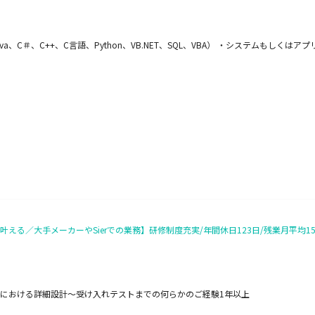
a、C＃、C++、C言語、Python、VB.NET、SQL、VBA） ・システムもしくは
る／大手メーカーやSierでの業務】研修制度充実/年間休日123日/残業月平均15
における詳細設計～受け入れテストまでの何らかのご経験1年以上