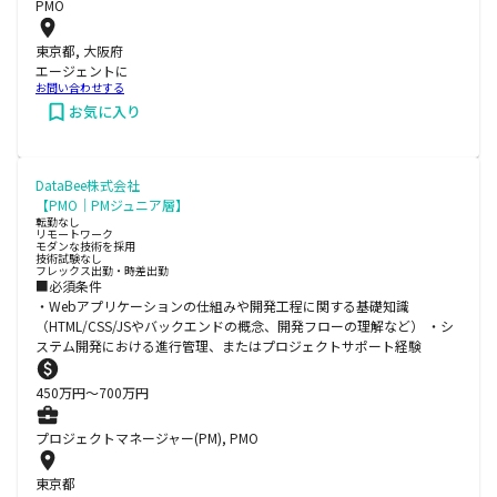
PMO
東京都, 大阪府
エージェントに
お問い合わせする
お気に入り
DataBee株式会社
【PMO｜PMジュニア層】
転勤なし
リモートワーク
モダンな技術を採用
技術試験なし
フレックス出勤・時差出勤
■必須条件
・Webアプリケーションの仕組みや開発工程に関する基礎知識
（HTML/CSS/JSやバックエンドの概念、開発フローの理解など） ・シ
ステム開発における進行管理、またはプロジェクトサポート経験
450
万円〜
700
万円
プロジェクトマネージャー(PM), PMO
東京都