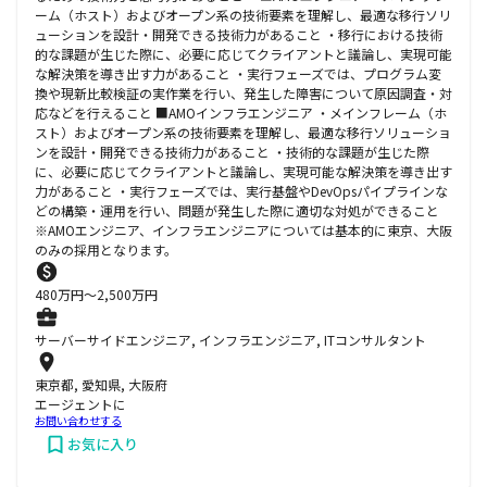
ーム（ホスト）およびオープン系の技術要素を理解し、最適な移行ソリ
ューションを設計・開発できる技術力があること ・移行における技術
的な課題が生じた際に、必要に応じてクライアントと議論し、実現可能
な解決策を導き出す力があること ・実行フェーズでは、プログラム変
換や現新比較検証の実作業を行い、発生した障害について原因調査・対
応などを行えること ■AMOインフラエンジニア ・メインフレーム（ホ
スト）およびオープン系の技術要素を理解し、最適な移行ソリューショ
ンを設計・開発できる技術力があること ・技術的な課題が生じた際
に、必要に応じてクライアントと議論し、実現可能な解決策を導き出す
力があること ・実行フェーズでは、実行基盤やDevOpsパイプラインな
どの構築・運用を行い、問題が発生した際に適切な対処ができること
※AMOエンジニア、インフラエンジニアについては基本的に東京、大阪
のみの採用となります。
480
万円〜
2,500
万円
サーバーサイドエンジニア, インフラエンジニア, ITコンサルタント
東京都, 愛知県, 大阪府
エージェントに
お問い合わせする
お気に入り