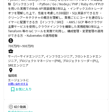
験 【バックエンド】 ・Python / Go / Node.js / PHP / Ruby のいずれか
を用いた実務でのWeb API実装経験3年以上 ・インデックスのトレード
オフを理解した上で、性能を考慮したDB設計・SQL実装ができる方 ・
クリーンアーキテクチャの概念を理解し、責務ごとにコードを適切なレ
イヤーに配置できる方 【インフラ / SRE】 ・AWS / GCP 等のクラウド
主要サービスを使用しクラウドインフラを構築した実務経験3年以上 ・
Terraform 等の IaC ツールを実務で利用し、構成管理・変更管理の運用
ができる方 ・Kubernetes の運用経験
700
万円〜
900
万円
サーバーサイドエンジニア, インフラエンジニア, フロントエンドエン
ジニア, プロジェクトマネージャー(PM), プロジェクトリーダー(PL),
SREエンジニア
福岡県
エージェントに
お問い合わせする
お気に入り
紹介動画
株式会社Aprender