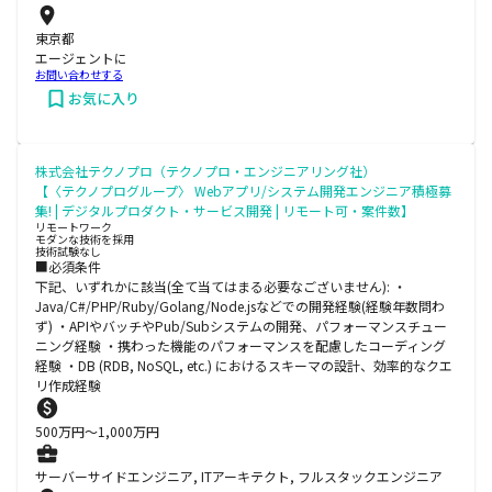
東京都
エージェントに
お問い合わせする
お気に入り
株式会社テクノプロ（テクノプロ・エンジニアリング社）
【〈テクノプログループ〉 Webアプリ/システム開発エンジニア積極募
集! | デジタルプロダクト・サービス開発 | リモート可・案件数】
リモートワーク
モダンな技術を採用
技術試験なし
■必須条件
下記、いずれかに該当(全て当てはまる必要なございません): ・
Java/C#/PHP/Ruby/Golang/Node.jsなどでの開発経験(経験年数問わ
ず) ・APIやバッチやPub/Subシステムの開発、パフォーマンスチュー
ニング経験 ・携わった機能のパフォーマンスを配慮したコーディング
経験 ・DB (RDB, NoSQL, etc.) におけるスキーマの設計、効率的なクエ
リ作成経験
500
万円〜
1,000
万円
サーバーサイドエンジニア, ITアーキテクト, フルスタックエンジニア