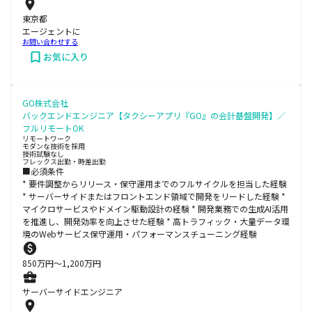
東京都
エージェントに
お問い合わせする
お気に入り
GO株式会社
バックエンドエンジニア【タクシーアプリ『GO』の会計基盤開発】／
フルリモートOK
リモートワーク
モダンな技術を採用
技術試験なし
フレックス出勤・時差出勤
■必須条件
* 要件調整からリリース・保守運用までのフルサイクルを担当した経験
* サーバーサイドまたはフロントエンド領域で開発をリードした経験 *
マイクロサービスやドメイン駆動設計の経験 * 開発業務での生成AI活用
を推進し、開発効率を向上させた経験 * 高トラフィック・大量データ環
境のWebサービス保守運用・パフォーマンスチューニング経験
850
万円〜
1,200
万円
サーバーサイドエンジニア