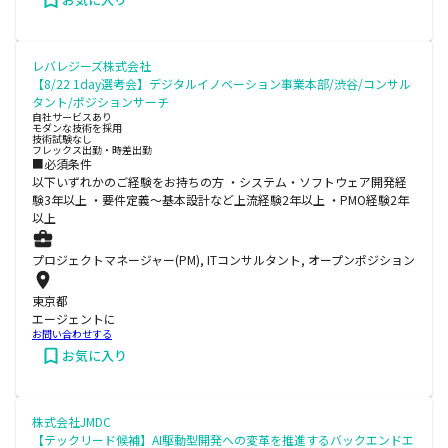
レバレジーズ株式会社
【8/22 1day選考会】デジタルイノベーション事業本部/渋谷/コンサル
タント/ポジションサーチ
自社サービスあり
モダンな技術を採用
技術試験なし
フレックス出勤・時差出勤
■必須条件
以下いずれかのご経験をお持ちの方 ・システム・ソフトウェア開発経
験3年以上 ・要件定義～基本設計など上流経験2年以上 ・PMO経験2年
以上
プロジェクトマネージャー(PM), ITコンサルタント, オープンポジション
東京都
エージェントに
お問い合わせする
お気に入り
株式会社JMDC
【テックリード候補】AI駆動型開発への変革を推進するバックエンドエ