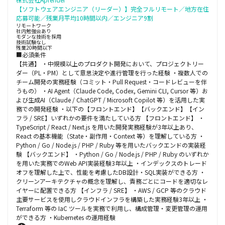
【ソフトウェアエンジニア（リーダー）】完全フルリモート／地方在住
応募可能／残業月平均10時間以内／エンジニア9割
リモートワーク
社内勉強会あり
モダンな技術を採用
技術試験なし
残業20時間以下
■必須条件
【共通】 ・中規模以上のプロダクト開発において、プロジェクトリー
ダー（PL・PM）として意思決定や進行管理を行った経験 ・複数人での
チーム開発の実務経験（コミット・Pull Request・コードレビューを伴
うもの） ・AI Agent（Claude Code, Codex, Gemini CLI, Cursor 等）お
よび生成AI（Claude / ChatGPT / Microsoft Copilot 等）を活用した実
務での開発経験 ・以下の【フロントエンド】【バックエンド】【イン
フラ / SRE】いずれかの要件を満たしている方 【フロントエンド】 ・
TypeScript / React / Next.js を用いた開発実務経験が3年以上あり、
React の基本機能（State・副作用・Context 等）を理解している方 ・
Python / Go / Node.js / PHP / Ruby 等を用いたバックエンドの実装経
験 【バックエンド】 ・Python / Go / Node.js / PHP / Ruby のいずれか
を用いた実務でのWeb API実装経験3年以上 ・インデックスのトレード
オフを理解した上で、性能を考慮したDB設計・SQL実装ができる方 ・
クリーンアーキテクチャの概念を理解し、責務ごとにコードを適切なレ
イヤーに配置できる方 【インフラ / SRE】 ・AWS / GCP 等のクラウド
主要サービスを使用しクラウドインフラを構築した実務経験3年以上 ・
Terraform 等の IaC ツールを実務で利用し、構成管理・変更管理の運用
ができる方 ・Kubernetes の運用経験