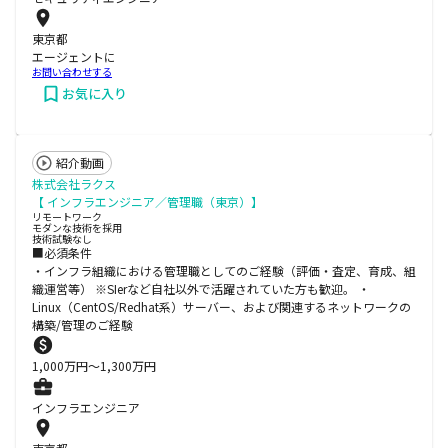
東京都
エージェントに
お問い合わせする
お気に入り
紹介動画
株式会社ラクス
【 インフラエンジニア／管理職（東京）】
リモートワーク
モダンな技術を採用
技術試験なし
■必須条件
・インフラ組織における管理職としてのご経験（評価・査定、育成、組
織運営等） ※SIerなど自社以外で活躍されていた方も歓迎。 ・
Linux（CentOS/Redhat系）サーバー、および関連するネットワークの
構築/管理のご経験
1,000
万円〜
1,300
万円
インフラエンジニア