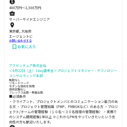
480
万円〜
2,500
万円
サーバーサイドエンジニア
東京都, 大阪府
エージェントに
お問い合わせする
お気に入り
アクセンチュア株式会社
＜8月22日（土）1day選考会＞プロジェクトマネジャー - テクノロジー
コンサルティング本部
転勤なし
リモートワーク
モダンな技術を採用
技術試験なし
フレックス出勤・時差出勤
■必須条件
・クライアント、プロジェクトメンバとのコミュニケーション能力のあ
る方 ・プロジェクト管理知識（PMP、PMBOKなど）のある方 ・プロジ
ェクト/チームの管理経験（１０名～３０名程度の管理経験） ・実務で
のシステム開発経験1年以上 ※これからPMをやっていきたいという志
向性の方も歓迎いたします。