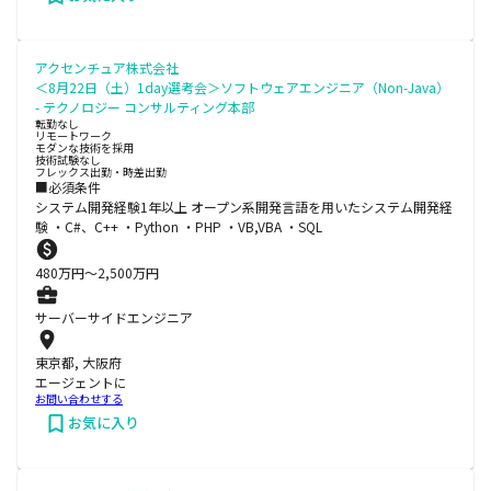
アクセンチュア株式会社
＜8月22日（土）1day選考会＞ソフトウェアエンジニア（Non-Java）
- テクノロジー コンサルティング本部
転勤なし
リモートワーク
モダンな技術を採用
技術試験なし
フレックス出勤・時差出勤
■必須条件
システム開発経験1年以上 オープン系開発言語を用いたシステム開発経
験 ・C#、C++ ・Python ・PHP ・VB,VBA ・SQL
480
万円〜
2,500
万円
サーバーサイドエンジニア
東京都, 大阪府
エージェントに
お問い合わせする
お気に入り