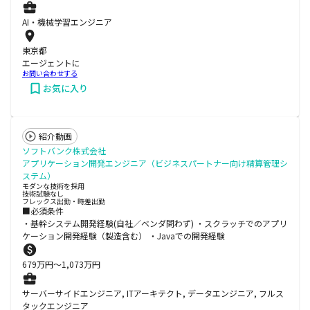
AI・機械学習エンジニア
東京都
エージェントに
お問い合わせする
お気に入り
紹介動画
ソフトバンク株式会社
アプリケーション開発エンジニア（ビジネスパートナー向け精算管理シ
ステム）
モダンな技術を採用
技術試験なし
フレックス出勤・時差出勤
■必須条件
・基幹システム開発経験(自社／ベンダ問わず) ・スクラッチでのアプリ
ケーション開発経験（製造含む） ・Javaでの開発経験
679
万円〜
1,073
万円
サーバーサイドエンジニア, ITアーキテクト, データエンジニア, フルス
タックエンジニア