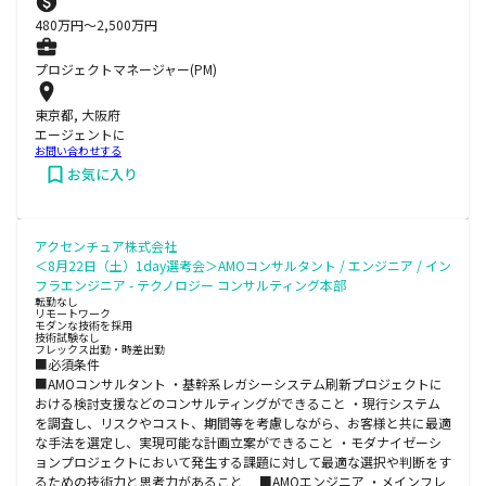
480
万円〜
2,500
万円
プロジェクトマネージャー(PM)
東京都, 大阪府
エージェントに
お問い合わせする
お気に入り
アクセンチュア株式会社
＜8月22日（土）1day選考会＞AMOコンサルタント / エンジニア / イン
フラエンジニア - テクノロジー コンサルティング本部
転勤なし
リモートワーク
モダンな技術を採用
技術試験なし
フレックス出勤・時差出勤
■必須条件
■AMOコンサルタント ・基幹系レガシーシステム刷新プロジェクトに
おける検討支援などのコンサルティングができること ・現行システム
を調査し、リスクやコスト、期間等を考慮しながら、お客様と共に最適
な手法を選定し、実現可能な計画立案ができること ・モダナイゼーシ
ョンプロジェクトにおいて発生する課題に対して最適な選択や判断をす
るための技術力と思考力があること ■AMOエンジニア ・メインフレ