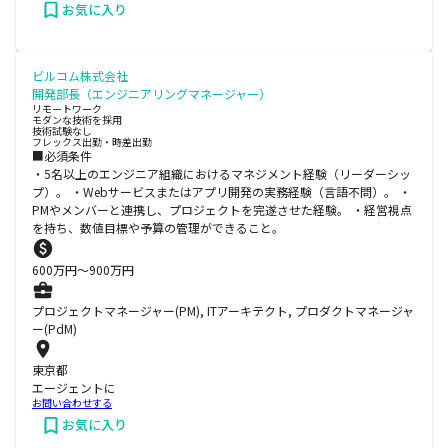
お気に入り
ビルコム株式会社
開発部長（エンジニアリングマネージャー）
リモートワーク
モダンな技術を採用
技術試験なし
フレックス出勤・時差出勤
■必須条件
・5名以上のエンジニア組織におけるマネジメント経験（リーダーシッ
プ）。 ・Webサービスまたはアプリ開発の実務経験（言語不問）。 ・
PMやメンバーと連携し、プロジェクトを完遂させた経験。 ・経営視点
を持ち、数値目標や予算の管理ができること。
600
万円〜
900
万円
プロジェクトマネージャー(PM), ITアーキテクト, プロダクトマネージャ
ー(PdM)
東京都
エージェントに
お問い合わせする
お気に入り