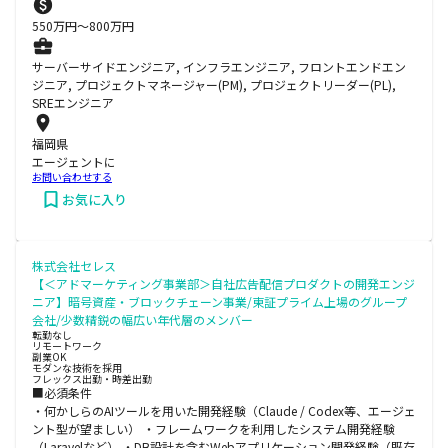
550
万円〜
800
万円
サーバーサイドエンジニア, インフラエンジニア, フロントエンドエン
ジニア, プロジェクトマネージャー(PM), プロジェクトリーダー(PL),
SREエンジニア
福岡県
エージェントに
お問い合わせする
お気に入り
株式会社セレス
【＜アドマーケティング事業部＞自社広告配信プロダクトの開発エンジ
ニア】暗号資産・ブロックチェーン事業/東証プライム上場のグループ
会社/少数精鋭の幅広い年代層のメンバー
転勤なし
リモートワーク
副業OK
モダンな技術を採用
フレックス出勤・時差出勤
■必須条件
・何かしらのAIツールを用いた開発経験（Claude / Codex等、エージェ
ント型が望ましい） ・フレームワークを利用したシステム開発経験
（Laravelなど） ・DB設計を含むWebアプリケーション開発経験（既存