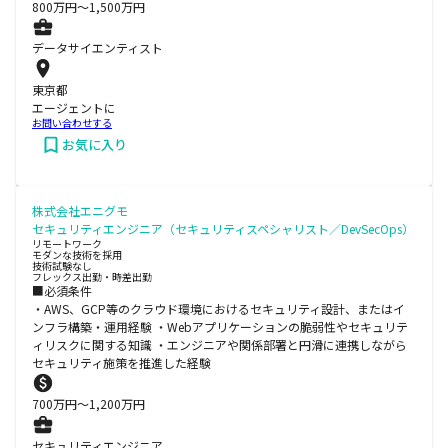
800
万円〜
1,500
万円
データサイエンティスト
東京都
エージェントに
お問い合わせする
お気に入り
株式会社エニグモ
セキュリティエンジニア（セキュリティスペシャリスト／DevSecOps）
リモートワーク
モダンな技術を採用
技術試験なし
フレックス出勤・時差出勤
■必須条件
・AWS、GCP等のクラウド環境におけるセキュリティ設計、またはイ
ンフラ構築・運用経験 ・Webアプリケーションの脆弱性やセキュリテ
ィリスクに関する知識 ・エンジニアや関係部署と円滑に連携しながら
セキュリティ施策を推進した経験
700
万円〜
1,200
万円
セキュリティエンジニア