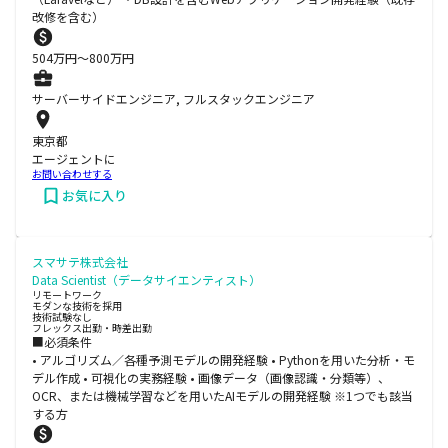
改修を含む）
504
万円〜
800
万円
サーバーサイドエンジニア, フルスタックエンジニア
東京都
エージェントに
お問い合わせする
お気に入り
スマサテ株式会社
Data Scientist（データサイエンティスト）
リモートワーク
モダンな技術を採用
技術試験なし
フレックス出勤・時差出勤
■必須条件
• アルゴリズム／各種予測モデルの開発経験 • Pythonを用いた分析・モ
デル作成 • 可視化の実務経験 • 画像データ（画像認識・分類等）、
OCR、または機械学習などを用いたAIモデルの開発経験 ※1つでも該当
する方