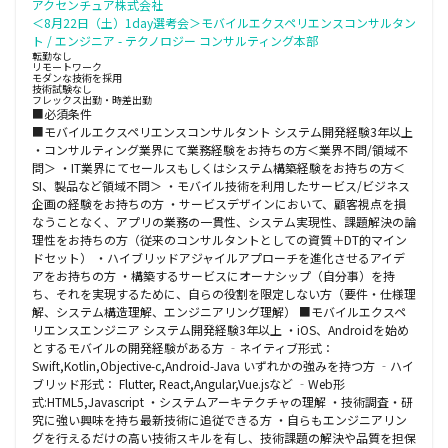
アクセンチュア株式会社
＜8月22日（土）1day選考会＞モバイルエクスペリエンスコンサルタン
ト / エンジニア - テクノロジー コンサルティング本部
転勤なし
リモートワーク
モダンな技術を採用
技術試験なし
フレックス出勤・時差出勤
■必須条件
■モバイルエクスペリエンスコンサルタント システム開発経験3年以上
・コンサルティング業界にて業務経験をお持ちの方＜業界不問/領域不
問＞ ・IT業界にてセールスもしくはシステム構築経験をお持ちの方＜
SI、製品など領域不問＞ ・モバイル技術を利用したサービス/ビジネス
企画の経験をお持ちの方 ・サービスデザインにおいて、顧客視点を損
なうことなく、アプリの業務の一貫性、システム実現性、課題解決の論
理性をお持ちの方（従来のコンサルタントとしての資質＋DT的マイン
ドセット） ・ハイブリッドアジャイルアプローチを進化させるアイデ
アをお持ちの方 ・構築するサービスにオーナシップ（自分事）を持
ち、それを実現するために、自らの役割を限定しない方（要件・仕様理
解、システム構造理解、エンジニアリング理解） ■モバイルエクスペ
リエンスエンジニア システム開発経験3年以上 ・iOS、Androidを始め
とするモバイルの開発経験がある方 ‐ネイティブ形式：
Swift,Kotlin,Objective-c,Android-Java いずれかの強みを持つ方 ‐ハイ
ブリッド形式： Flutter, React,Angular,Vue.jsなど ‐Web形
式:HTML5,Javascript ・システムアーキテクチャの理解 ・技術調査・研
究に強い興味を持ち最新技術に追従できる方 ・自らもエンジニアリン
グを行えるだけの高い技術スキルを有し、技術課題の解決や品質を担保