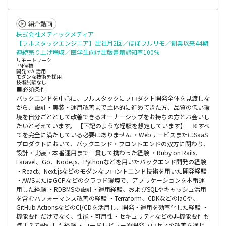
紹介動画
株式会社メディックメディア
【フルスタックエンジニア】出社月2回／ほぼフルリモ／創業以来44期
連続売り上げ増収／医学生向け出版書籍認知率100%
リモートワーク
PM候補
開発でAI活用
モダンな技術を採用
技術試験なし
■必須条件
バックエンドを中心に、フルスタックにプロダクト開発全体を見渡しな
がら、設計・実装・運用改善まで主体的に進めてきた方、品質の低い環
境を自分ごととして改善できるオーナーシップをお持ちの方とお会いし
たいと考えています。 【下記のような経験を想定しています】 ※すべ
てを完全に満たしている必要はありません ・WebサービスまたはSaaS
プロダクトにおいて、バックエンド・フロントエンドの双方に関わり、
設計・実装・本番運用まで一貫して携わった経験 ・Ruby on Rails、
Laravel、Go、Node.js、Pythonなどを用いたバックエンド開発の経験
・React、Next.jsなどのモダンなフロントエンド技術を用いた開発経験
・AWSまたはGCPなどのクラウド環境で、アプリケーションを本番運
用した経験 ・RDBMSの設計・運用経験、およびSQLやキャッシュ活用
を含むパフォーマンス改善の経験 ・Terraform、CDKなどのIaCや、
GitHub ActionsなどのCI/CDを活用し、開発・運用を効率化した経験 ・
機能要件だけでなく、性能・可用性・セキュリティなどの非機能要件も
踏まえて設計した経験 ・コードレビューや開発プロセスの改善を通じ