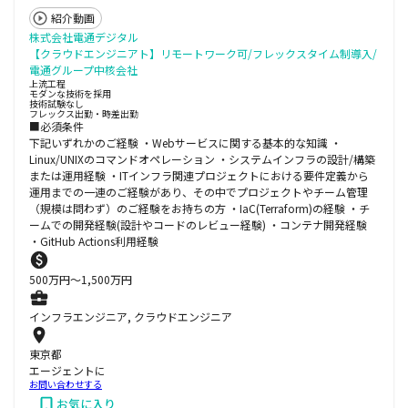
紹介動画
株式会社電通デジタル
【クラウドエンジニアト】リモートワーク可/フレックスタイム制導入/
電通グループ中核会社
上流工程
モダンな技術を採用
技術試験なし
フレックス出勤・時差出勤
■必須条件
下記いずれかのご経験 ・Webサービスに関する基本的な知識 ・
Linux/UNIXのコマンドオペレーション ・システムインフラの設計/構築
または運用経験 ・ITインフラ関連プロジェクトにおける要件定義から
運用までの一連のご経験があり、その中でプロジェクトやチーム管理
（規模は問わず）のご経験をお持ちの方 ・IaC(Terraform)の経験 ・チ
ームでの開発経験(設計やコードのレビュー経験) ・コンテナ開発経験
・GitHub Actions利用経験
500
万円〜
1,500
万円
インフラエンジニア, クラウドエンジニア
東京都
エージェントに
お問い合わせする
お気に入り