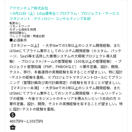
アクセンチュア株式会社
＜8月22日（土）1day選考会＞プログラム・プロジェクト・サービス
マネジメント - テクノロジー コンサルティング本部
転勤なし
リモートワーク
モダンな技術を採用
技術試験なし
フレックス出勤・時差出勤
■必須条件
【マネジャー以上】 ・大手SIerでの5年以上のシステム開発経験、また
はSIerにてプライム案件としてのシステム開発経験（カスタム、パッケ
ージ、SaaS等を活用した業務システムの大規模プロジェクト導入経
験） ・プロジェクト/チームの管理経験（100名以上の管理経験） ・プ
ロジェクト管理知識（PMP、PMBOKなど） ※要件定義、設計、開発、
テスト、移行、本番運用の実務経験を有することが望ましい。特に設計
~テストの経験を重視。 ※プロジェクトマネジメントロールにてプラン
ニング（管理計画及び実行計画策定）の経験を有することが望ましい。
【マネジャー未満】 ・大手SIerでの3年以上のシステム開発経験、また
はSIerにてプライム案件としてのシステム開発経験 ・チームリーディン
グの経験 ・今後マネジメントのキャリアを積みたいという志向の方 ※
要件定義、設計、開発、テストの実務経験を有することが望ましい。特
に設計~テストの経験を重視。
480
万円〜
2,500
万円