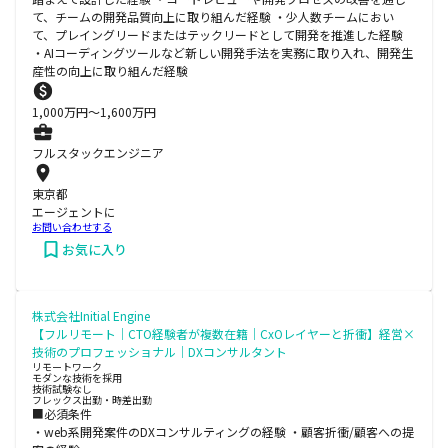
て、チームの開発品質向上に取り組んだ経験 ・少人数チームにおい
て、プレイングリードまたはテックリードとして開発を推進した経験
・AIコーディングツールなど新しい開発手法を実務に取り入れ、開発生
産性の向上に取り組んだ経験
1,000
万円〜
1,600
万円
フルスタックエンジニア
東京都
エージェントに
お問い合わせする
お気に入り
株式会社Initial Engine
【フルリモート｜CTO経験者が複数在籍｜CxOレイヤーと折衝】経営×
技術のプロフェッショナル｜DXコンサルタント
リモートワーク
モダンな技術を採用
技術試験なし
フレックス出勤・時差出勤
■必須条件
・web系開発案件のDXコンサルティングの経験 ・顧客折衝/顧客への提