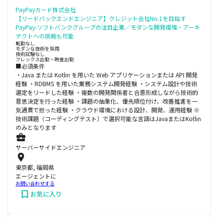
PayPayカード株式会社
【リードバックエンドエンジニア】クレジット会社No.1を目指す
PayPay-ソフトバンクグループの注目企業／モダンな開発環境・アーキ
テクトへの挑戦も可能
転勤なし
モダンな技術を採用
技術試験なし
フレックス出勤・時差出勤
■必須条件
・Java または Kotlin を用いた Web アプリケーションまたは API 開発
経験 ・RDBMS を用いた業務システム開発経験 ・システム設計や技術
選定をリードした経験 ・複数の開発関係者と合意形成しながら技術的
意思決定を行った経験 ・課題の抽象化、優先順位付け、改善推進を一
気通貫で担った経験 ・クラウド環境における設計、開発、運用経験 ※
技術課題（コーディングテスト）で選択可能な言語はJavaまたはKotlin
のみとなります
サーバーサイドエンジニア
東京都, 福岡県
エージェントに
お問い合わせする
お気に入り