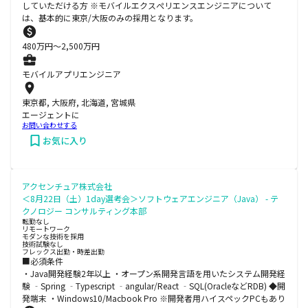
していただける方 ※モバイルエクスぺリエンスエンジニアについて
は、基本的に東京/大阪のみの採用となります。
480
万円〜
2,500
万円
モバイルアプリエンジニア
東京都, 大阪府, 北海道, 宮城県
エージェントに
お問い合わせする
お気に入り
アクセンチュア株式会社
＜8月22日（土）1day選考会＞ソフトウェアエンジニア（Java） - テ
クノロジー コンサルティング本部
転勤なし
リモートワーク
モダンな技術を採用
技術試験なし
フレックス出勤・時差出勤
■必須条件
・Java開発経験2年以上 ・オープン系開発言語を用いたシステム開発経
験 ‐Spring ‐Typescript ‐angular/React ‐SQL(OracleなどRDB) ◆開
発端末 ・Windows10/Macbook Pro ※開発者用ハイスペックPCもあり