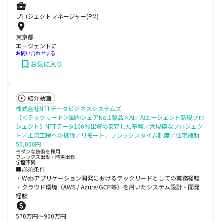
プロジェクトマネージャー(PM)
東京都
エージェントに
お問い合わせする
お気に入り
紹介動画
株式会社NTTデータビジネスシステムズ
【＜テックリード＞国内シェアNo.1製品×AI／AIエージェント新規プロ
ジェクト】NTTデータ100％出資の安定した基盤／大規模なプロジェク
ト／上流工程への挑戦／リモート、フレックスタイム制度／住宅補助
50,000円
モダンな技術を採用
フレックス出勤・時差出勤
学歴不問
■必須条件
・Webアプリケーション開発におけるテックリードとしての実務経験
・クラウド環境（AWS / Azure/GCP等）を用いたシステム設計・開発
経験
570
万円〜
900
万円