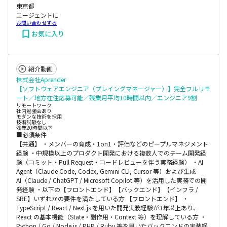
東京都
エージェントに
お問い合わせする
お気に入り
紹介動画
株式会社Aprender
【ソフトウェアエンジニア（プレイングマネージャー）】完全フルリモ
ート／地方在住応募可能／残業月平均10時間以内／エンジニア9割
リモートワーク
社内勉強会あり
モダンな技術を採用
技術試験なし
残業20時間以下
■必須条件
【共通】 ・メンバーの育成・1on1・評価などのピープルマネジメント
経験 ・中規模以上のプロダクト開発における複数人でのチーム開発経
験（コミット・Pull Request・コードレビューを伴う実務経験） ・AI
Agent（Claude Code, Codex, Gemini CLI, Cursor 等）および生成
AI（Claude / ChatGPT / Microsoft Copilot 等）を活用した実務での開
発経験 ・以下の【フロントエンド】【バックエンド】【インフラ /
SRE】いずれかの要件を満たしている方 【フロントエンド】 ・
TypeScript / React / Next.js を用いた開発実務経験が3年以上あり、
React の基本機能（State・副作用・Context 等）を理解している方 ・
Python / Go / Node.js / PHP / Ruby 等を用いたバックエンドの実装経