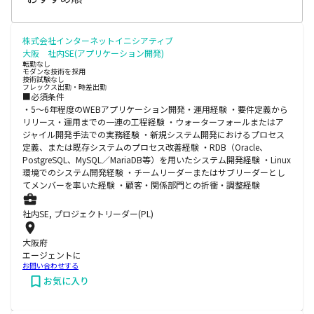
株式会社インターネットイニシアティブ
大阪 社内SE(アプリケーション開発)
転勤なし
モダンな技術を採用
技術試験なし
フレックス出勤・時差出勤
■必須条件
・5～6年程度のWEBアプリケーション開発・運用経験 ・要件定義から
リリース・運用までの一連の工程経験 ・ウォーターフォールまたはア
ジャイル開発手法での実務経験 ・新規システム開発におけるプロセス
定義、または既存システムのプロセス改善経験 ・RDB（Oracle、
PostgreSQL、MySQL／MariaDB等）を用いたシステム開発経験 ・Linux
環境でのシステム開発経験 ・チームリーダーまたはサブリーダーとし
てメンバーを率いた経験 ・顧客・関係部門との折衝・調整経験
社内SE, プロジェクトリーダー(PL)
大阪府
エージェントに
お問い合わせする
お気に入り