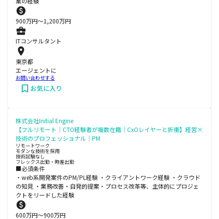
案の経験
900
万円〜
1,200
万円
ITコンサルタント
東京都
エージェントに
お問い合わせする
お気に入り
株式会社Initial Engine
【フルリモート｜CTO経験者が複数在籍｜CxOレイヤーと折衝】経営×
技術のプロフェッショナル｜PM
リモートワーク
モダンな技術を採用
技術試験なし
フレックス出勤・時差出勤
■必須条件
・web系開発案件のPM/PL経験 ・クライアントワーク経験 ・クラウド
の知見 ・業務改善・自発的提案・プロセス改革等、主体的にプロジェ
クトをリードした経験
600
万円〜
900
万円