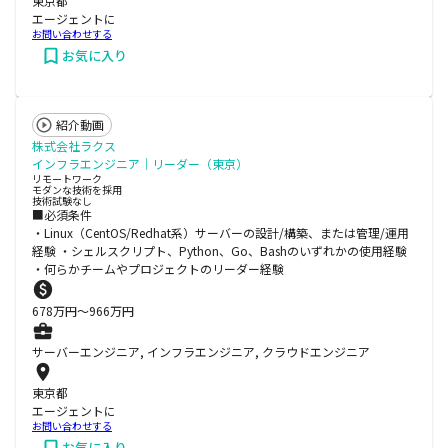
東京都
エージェントに
お問い合わせする
お気に入り
紹介動画
株式会社ラクス
インフラエンジニア｜リーダー（東京）
リモートワーク
モダンな技術を採用
技術試験なし
■必須条件
・Linux（CentOS/Redhat系）サーバーの設計/構築、または管理/運用
経験 ・シェルスクリプト、Python、Go、Bashのいずれかの使用経験
・何らかチームやプロジェクトのリーダー経験
678
万円〜
966
万円
サーバーエンジニア, インフラエンジニア, クラウドエンジニア
東京都
エージェントに
お問い合わせする
お気に入り