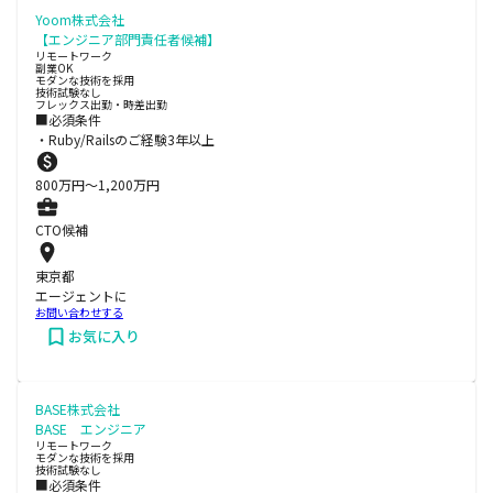
Yoom株式会社
【エンジニア部門責任者候補】
リモートワーク
副業OK
モダンな技術を採用
技術試験なし
フレックス出勤・時差出勤
■必須条件
・Ruby/Railsのご経験3年以上
800
万円〜
1,200
万円
CTO候補
東京都
エージェントに
お問い合わせする
お気に入り
BASE株式会社
BASE エンジニア
リモートワーク
モダンな技術を採用
技術試験なし
■必須条件