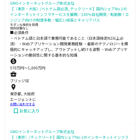
GMOインターネットグループ株式会社
【〈東京・大阪〉/ベトナム語必須_テックリード】国内シェアNo.1の
インターネットインフラサービスを展開／100％自社開発／転勤無！エ
ンジニア向けの制度多数／幅広い成長とキャリアパス
モダンな技術を採用
技術試験なし
■必須条件
・ベトナム語と日本語で業務可能であること（日本語検定N2以上必
須） ・Webアプリケーション開発業務経験 ・最新のテクノロジーを積
極的にキャッチアップし、アウトプットし続ける姿勢 ・Webアプリケ
ーションの脆弱性に関する基本的な知識
570
万円〜
1,000
万円
ブリッジSE
東京都, 大阪府
エージェントに
お問い合わせする
お気に入り
GMOインターネットグループ株式会社
【〈東京〉/テックリード】国内シェアNo.1のインターネットインフラ