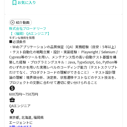
お気に入り
紹介動画
株式会社ブロードリーフ
【〈福岡〉QAエンジニア】
モダンな技術を採用
■必須条件
・Webアプリケーションの品質保証（QA）実務経験（目安：5年以上）
・テスト自動化の戦略立案・設計・実装経験： Playwright / Selenium /
Cypress等のツールを用い、メンテナンス性の高い自動テスト基盤を構
築した経験 ・プログラミングスキル：Java, TypeScript, Go, Python等
のいずれかを用いた実務レベルのコーディング能力（テストスクリプト
だけでなく、プロダクトコードの理解ができること） ・テスト設計理
論の理解：境界値分析、決定表、状態遷移テストなどのテスト技法を、
プロジェクトの文脈に合わせて適切に使い分けられること
600
万円〜
750
万円
QAエンジニア
東京都, 北海道, 福岡県
エージェントに
お問い合わせする