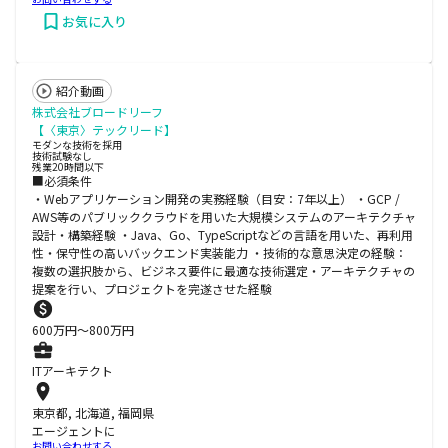
お気に入り
紹介動画
株式会社ブロードリーフ
【〈東京〉テックリード】
モダンな技術を採用
技術試験なし
残業20時間以下
■必須条件
・Webアプリケーション開発の実務経験（目安：7年以上） ・GCP /
AWS等のパブリッククラウドを用いた大規模システムのアーキテクチャ
設計・構築経験 ・Java、Go、TypeScriptなどの言語を用いた、再利用
性・保守性の高いバックエンド実装能力 ・技術的な意思決定の経験：
複数の選択肢から、ビジネス要件に最適な技術選定・アーキテクチャの
提案を行い、プロジェクトを完遂させた経験
600
万円〜
800
万円
ITアーキテクト
東京都, 北海道, 福岡県
エージェントに
お問い合わせする