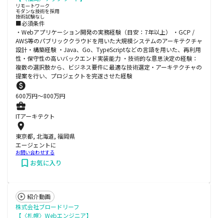
リモートワーク
モダンな技術を採用
技術試験なし
■必須条件
・Webアプリケーション開発の実務経験（目安：7年以上） ・GCP /
AWS等のパブリッククラウドを用いた大規模システムのアーキテクチャ
設計・構築経験 ・Java、Go、TypeScriptなどの言語を用いた、再利用
性・保守性の高いバックエンド実装能力 ・技術的な意思決定の経験：
複数の選択肢から、ビジネス要件に最適な技術選定・アーキテクチャの
提案を行い、プロジェクトを完遂させた経験
600
万円〜
800
万円
ITアーキテクト
東京都, 北海道, 福岡県
エージェントに
お問い合わせする
お気に入り
紹介動画
株式会社ブロードリーフ
【〈札幌〉Webエンジニア】