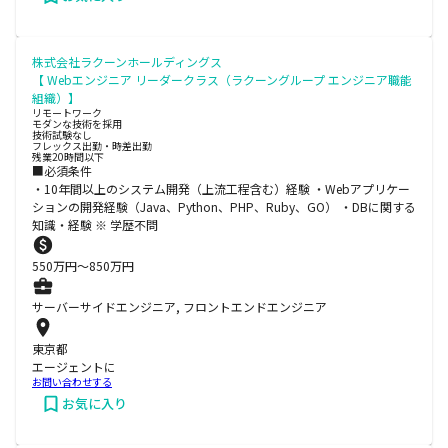
株式会社ラクーンホールディングス
【 Webエンジニア リーダークラス（ラクーングループ エンジニア職能
組織）】
リモートワーク
モダンな技術を採用
技術試験なし
フレックス出勤・時差出勤
残業20時間以下
■必須条件
・10年間以上のシステム開発（上流工程含む）経験 ・Webアプリケー
ションの開発経験（Java、Python、PHP、Ruby、GO） ・DBに関する
知識・経験 ※ 学歴不問
550
万円〜
850
万円
サーバーサイドエンジニア, フロントエンドエンジニア
東京都
エージェントに
お問い合わせする
お気に入り