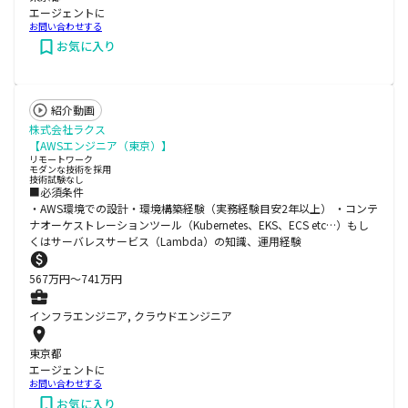
エージェントに
お問い合わせする
お気に入り
紹介動画
株式会社ラクス
【AWSエンジニア（東京）】
リモートワーク
モダンな技術を採用
技術試験なし
■必須条件
・AWS環境での設計・環境構築経験（実務経験目安2年以上） ・コンテ
ナオーケストレーションツール（Kubernetes、EKS、ECS etc…）もし
くはサーバレスサービス（Lambda）の知識、運用経験
567
万円〜
741
万円
インフラエンジニア, クラウドエンジニア
東京都
エージェントに
お問い合わせする
お気に入り