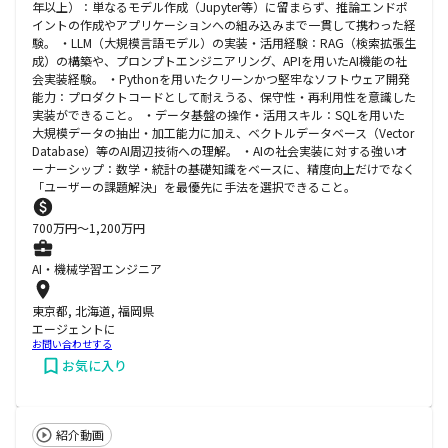
年以上）：単なるモデル作成（Jupyter等）に留まらず、推論エンドポ
イントの作成やアプリケーションへの組み込みまで一貫して携わった経
験。 ・LLM（大規模言語モデル）の実装・活用経験：RAG（検索拡張生
成）の構築や、プロンプトエンジニアリング、APIを用いたAI機能の社
会実装経験。 ・Pythonを用いたクリーンかつ堅牢なソフトウェア開発
能力：プロダクトコードとして耐えうる、保守性・再利用性を意識した
実装ができること。 ・データ基盤の操作・活用スキル：SQLを用いた
大規模データの抽出・加工能力に加え、ベクトルデータベース（Vector
Database）等のAI周辺技術への理解。 ・AIの社会実装に対する強いオ
ーナーシップ：数学・統計の基礎知識をベースに、精度向上だけでなく
「ユーザーの課題解決」を最優先に手法を選択できること。
700
万円〜
1,200
万円
AI・機械学習エンジニア
東京都, 北海道, 福岡県
エージェントに
お問い合わせする
お気に入り
紹介動画