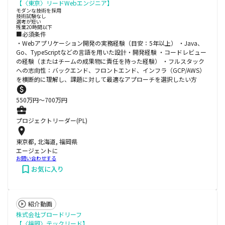
【〈東京〉リードWebエンジニア】
モダンな技術を採用
技術試験なし
選考が短い
残業20時間以下
■必須条件
・Webアプリケーション開発の実務経験（目安：5年以上） ・Java、
Go、TypeScriptなどの言語を用いた設計・開発経験 ・コードレビュー
の経験（またはチームの成果物に責任を持った経験） ・フルスタック
への志向性：バックエンド、フロントエンド、インフラ（GCP/AWS）
を横断的に理解し、課題に対して最適なアプローチを選択したい方
550
万円〜
700
万円
プロジェクトリーダー(PL)
東京都, 北海道, 福岡県
エージェントに
お問い合わせする
お気に入り
紹介動画
株式会社ブロードリーフ
【〈福岡〉テックリード】