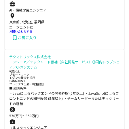
AI・機械学習エンジニア
東京都, 北海道, 福岡県
エージェントに
お問い合わせする
お気に入り
テクマトリックス株式会社
エンジニア／テックリード候補（自社開発サービス）◎国内トップシェ
ア／CRMシステム
転勤なし
リモートワーク
モダンな技術を採用
技術試験なし
フレックス出勤・時差出勤
■必須条件
・Javaによるバックエンドの開発経験 (5年以上) ・JavaScriptによるフ
ロントエンドの開発経験 (5年以上) ・チームリーダーまたはテックリー
ドの経験
570
万円〜
950
万円
フルスタックエンジニア