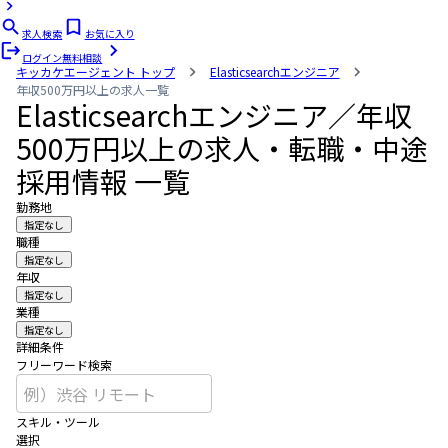
求人検索
お気に入り
ログイン
無料相談
キッカケエージェント
トップ
Elasticsearchエンジニア
年収500万円以上の求人一覧
Elasticsearchエンジニア／年収
500万円以上の求人・転職・中途
採用情報 一覧
勤務地
指定なし
職種
指定なし
年収
指定なし
業種
指定なし
詳細条件
フリーワード検索
スキル・ツール
選択