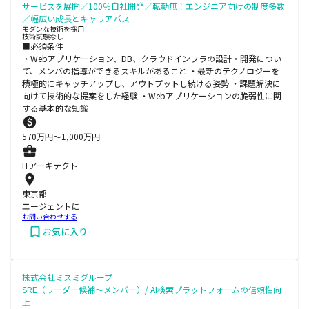
サービスを展開／100％自社開発／転勤無！エンジニア向けの制度多数
／幅広い成長とキャリアパス
モダンな技術を採用
技術試験なし
■必須条件
・Webアプリケーション、DB、クラウドインフラの設計・開発につい
て、メンバの指導ができるスキルがあること ・最新のテクノロジーを
積極的にキャッチアップし、アウトプットし続ける姿勢 ・課題解決に
向けて技術的な提案をした経験 ・Webアプリケーションの脆弱性に関
する基本的な知識
570
万円〜
1,000
万円
ITアーキテクト
東京都
エージェントに
お問い合わせする
お気に入り
株式会社ミスミグループ
SRE（リーダー候補～メンバー）/ AI検索プラットフォームの信頼性向
上