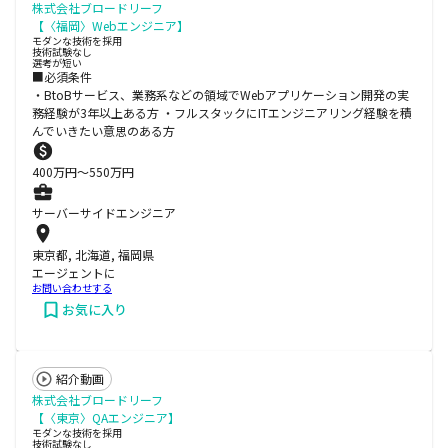
株式会社ブロードリーフ
【〈福岡〉Webエンジニア】
モダンな技術を採用
技術試験なし
選考が短い
■必須条件
・BtoBサービス、業務系などの領域でWebアプリケーション開発の実
務経験が3年以上ある方 ・フルスタックにITエンジニアリング経験を積
んでいきたい意思のある方
400
万円〜
550
万円
サーバーサイドエンジニア
東京都, 北海道, 福岡県
エージェントに
お問い合わせする
お気に入り
紹介動画
株式会社ブロードリーフ
【〈東京〉QAエンジニア】
モダンな技術を採用
技術試験なし