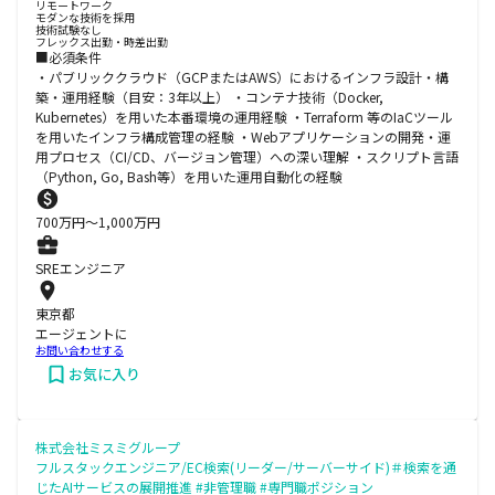
リモートワーク
モダンな技術を採用
技術試験なし
フレックス出勤・時差出勤
■必須条件
・パブリッククラウド（GCPまたはAWS）におけるインフラ設計・構
築・運用経験（目安：3年以上） ・コンテナ技術（Docker,
Kubernetes）を用いた本番環境の運用経験 ・Terraform 等のIaCツール
を用いたインフラ構成管理の経験 ・Webアプリケーションの開発・運
用プロセス（CI/CD、バージョン管理）への深い理解 ・スクリプト言語
（Python, Go, Bash等）を用いた運用自動化の経験
700
万円〜
1,000
万円
SREエンジニア
東京都
エージェントに
お問い合わせする
お気に入り
株式会社ミスミグループ
フルスタックエンジニア/EC検索(リーダー/サーバーサイド)＃検索を通
じたAIサービスの展開推進 #非管理職 #専門職ポジション