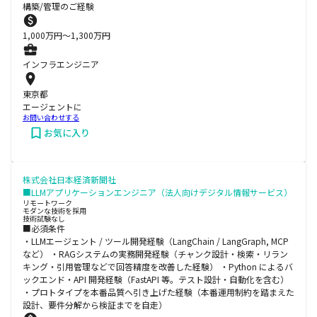
構築/管理のご経験
1,000
万円〜
1,300
万円
インフラエンジニア
東京都
エージェントに
お問い合わせする
お気に入り
株式会社日本経済新聞社
■LLMアプリケーションエンジニア（法人向けデジタル情報サービス）
リモートワーク
モダンな技術を採用
技術試験なし
■必須条件
・LLMエージェント / ツール開発経験（LangChain / LangGraph, MCP
など） ・RAGシステムの実務開発経験（チャンク設計・検索・リラン
キング・引用管理などで回答精度を改善した経験） ・Python によるバ
ックエンド・API 開発経験（FastAPI 等。テスト設計・自動化を含む）
・プロトタイプを本番品質へ引き上げた経験（本番運用制約を踏まえた
設計、要件分解から検証までを自走）