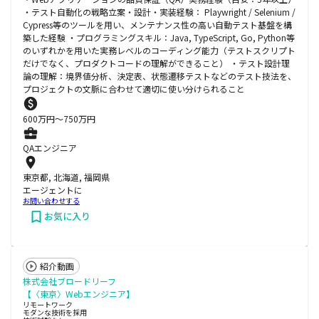
・テスト自動化の戦略立案・設計・実装経験： Playwright / Selenium /
Cypress等のツールを用い、メンテナンス性の高い自動テスト基盤を構
築した経験 ・プログラミングスキル：Java, TypeScript, Go, Python等
のいずれかを用いた実務レベルのコーディング能力（テストスクリプト
だけでなく、プロダクトコードの理解ができること） ・テスト設計理
論の理解：境界値分析、決定表、状態遷移テストなどのテスト技法を、
プロジェクトの文脈に合わせて適切に使い分けられること
600
万円〜
750
万円
QAエンジニア
東京都, 北海道, 福岡県
エージェントに
お問い合わせする
お気に入り
紹介動画
株式会社ブロードリーフ
【〈東京〉Webエンジニア】
リモートワーク
モダンな技術を採用