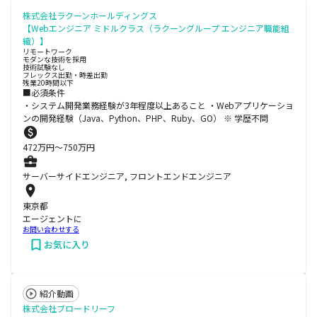
株式会社ラクーンホールディングス
【Webエンジニア ミドルクラス（ラクーングループ エンジニア職能組
織）】
リモートワーク
モダンな技術を採用
技術試験なし
フレックス出勤・時差出勤
残業20時間以下
■必須条件
・システム開発業務経験が3年程度以上あること ・Webアプリケーショ
ンの開発経験（Java、Python、PHP、Ruby、GO） ※ 学歴不問
472
万円〜
750
万円
サーバーサイドエンジニア, フロントエンドエンジニア
東京都
エージェントに
お問い合わせする
お気に入り
紹介動画
株式会社ブロードリーフ