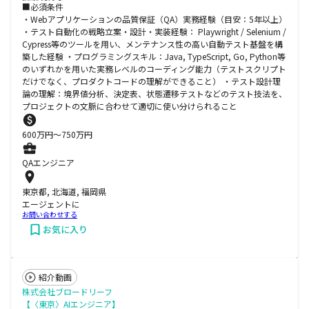
■必須条件
・Webアプリケーションの品質保証（QA）実務経験（目安：5年以上）
・テスト自動化の戦略立案・設計・実装経験： Playwright / Selenium /
Cypress等のツールを用い、メンテナンス性の高い自動テスト基盤を構
築した経験 ・プログラミングスキル：Java, TypeScript, Go, Python等
のいずれかを用いた実務レベルのコーディング能力（テストスクリプト
だけでなく、プロダクトコードの理解ができること） ・テスト設計理
論の理解：境界値分析、決定表、状態遷移テストなどのテスト技法を、
プロジェクトの文脈に合わせて適切に使い分けられること
600
万円〜
750
万円
QAエンジニア
東京都, 北海道, 福岡県
エージェントに
お問い合わせする
お気に入り
紹介動画
株式会社ブロードリーフ
【〈東京〉AIエンジニア】