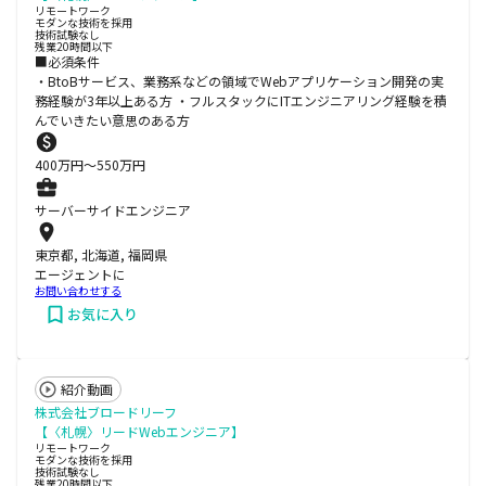
リモートワーク
モダンな技術を採用
技術試験なし
残業20時間以下
■必須条件
・BtoBサービス、業務系などの領域でWebアプリケーション開発の実
務経験が3年以上ある方 ・フルスタックにITエンジニアリング経験を積
んでいきたい意思のある方
400
万円〜
550
万円
サーバーサイドエンジニア
東京都, 北海道, 福岡県
エージェントに
お問い合わせする
お気に入り
紹介動画
株式会社ブロードリーフ
【〈札幌〉リードWebエンジニア】
リモートワーク
モダンな技術を採用
技術試験なし
残業20時間以下