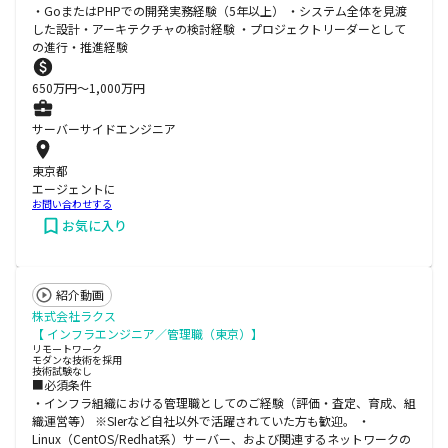
・GoまたはPHPでの開発実務経験（5年以上） ・システム全体を見渡
した設計・アーキテクチャの検討経験 ・プロジェクトリーダーとして
の進行・推進経験
650
万円〜
1,000
万円
サーバーサイドエンジニア
東京都
エージェントに
お問い合わせする
お気に入り
紹介動画
株式会社ラクス
【 インフラエンジニア／管理職（東京）】
リモートワーク
モダンな技術を採用
技術試験なし
■必須条件
・インフラ組織における管理職としてのご経験（評価・査定、育成、組
織運営等） ※SIerなど自社以外で活躍されていた方も歓迎。 ・
Linux（CentOS/Redhat系）サーバー、および関連するネットワークの