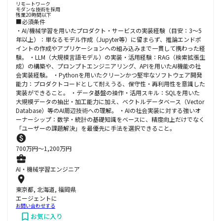
リモートワーク
モダンな技術を採用
残業20時間以下
■必須条件
・AI/機械学習を用いたプロダクト・サービスの実装経験（目安：3〜5
年以上）：単なるモデル作成（Jupyter等）に留まらず、推論エンドポ
イントの作成やアプリケーションへの組み込みまで一貫して携わった経
験。 ・LLM（大規模言語モデル）の実装・活用経験：RAG（検索拡張生
成）の構築や、プロンプトエンジニアリング、APIを用いたAI機能の社
会実装経験。 ・Pythonを用いたクリーンかつ堅牢なソフトウェア開発
能力：プロダクトコードとして耐えうる、保守性・再利用性を意識した
実装ができること。 ・データ基盤の操作・活用スキル：SQLを用いた
大規模データの抽出・加工能力に加え、ベクトルデータベース（Vector
Database）等のAI周辺技術への理解。 ・AIの社会実装に対する強いオ
ーナーシップ：数学・統計の基礎知識をベースに、精度向上だけでなく
「ユーザーの課題解決」を最優先に手法を選択できること。
700
万円〜
1,200
万円
AI・機械学習エンジニア
東京都, 北海道, 福岡県
エージェントに
お問い合わせする
お気に入り