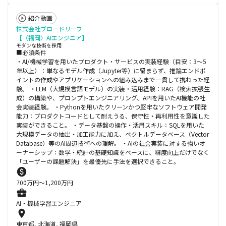
紹介動画
株式会社ブロードリーフ
【〈福岡〉AIエンジニア】
モダンな技術を採用
■必須条件
・AI/機械学習を用いたプロダクト・サービスの実装経験（目安：3〜5
年以上）：単なるモデル作成（Jupyter等）に留まらず、推論エンドポ
イントの作成やアプリケーションへの組み込みまで一貫して携わった経
験。 ・LLM（大規模言語モデル）の実装・活用経験：RAG（検索拡張生
成）の構築や、プロンプトエンジニアリング、APIを用いたAI機能の社
会実装経験。 ・Pythonを用いたクリーンかつ堅牢なソフトウェア開発
能力：プロダクトコードとして耐えうる、保守性・再利用性を意識した
実装ができること。 ・データ基盤の操作・活用スキル：SQLを用いた
大規模データの抽出・加工能力に加え、ベクトルデータベース（Vector
Database）等のAI周辺技術への理解。 ・AIの社会実装に対する強いオ
ーナーシップ：数学・統計の基礎知識をベースに、精度向上だけでなく
「ユーザーの課題解決」を最優先に手法を選択できること。
700
万円〜
1,200
万円
AI・機械学習エンジニア
東京都, 北海道, 福岡県