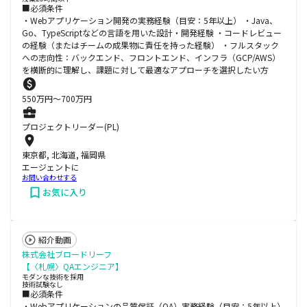
■必須条件
・Webアプリケーション開発の実務経験（目安：5年以上） ・Java、
Go、TypeScriptなどの言語を用いた設計・開発経験 ・コードレビュー
の経験（またはチームの成果物に責任を持った経験） ・フルスタック
への志向性：バックエンド、フロントエンド、インフラ（GCP/AWS）
を横断的に理解し、課題に対して最適なアプローチを選択したい方
550
万円〜
700
万円
プロジェクトリーダー(PL)
東京都, 北海道, 福岡県
エージェントに
お問い合わせする
お気に入り
紹介動画
株式会社ブロードリーフ
【〈札幌〉QAエンジニア】
モダンな技術を採用
技術試験なし
■必須条件
・Webアプリケーションの品質保証（QA）実務経験（目安：5年以上）