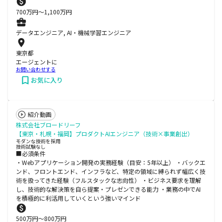
700
万円〜
1,100
万円
データエンジニア, AI・機械学習エンジニア
東京都
エージェントに
お問い合わせする
お気に入り
紹介動画
株式会社ブロードリーフ
【東京・札幌・福岡】プロダクトAIエンジニア（技術×事業創出）
モダンな技術を採用
技術試験なし
■必須条件
・Webアプリケーション開発の実務経験（目安：5年以上） ・バックエ
ンド、フロントエンド、インフラなど、特定の領域に縛られず幅広く技
術を扱ってきた経験（フルスタックな志向性） ・ビジネス要求を理解
し、技術的な解決策を自ら提案・プレゼンできる能力 ・業務の中でAI
を積極的に利活用していくという強いマインド
500
万円〜
800
万円