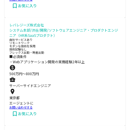
お気に入り
レバレジーズ株式会社
システム本部/渋谷/開発/ソフトウェアエンジニア・プロダクトエンジ
ニア（HR系SaaSプロダクト）
自社サービスあり
リモートワーク
モダンな技術を採用
技術試験なし
フレックス出勤・時差出勤
■必須条件
・Webアプリケーション開発の実務経験2年以上
500
万円〜
800
万円
サーバーサイドエンジニア
東京都
エージェントに
お問い合わせする
お気に入り