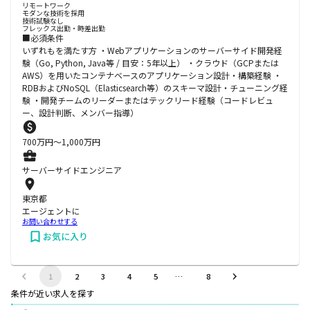
リモートワーク
モダンな技術を採用
技術試験なし
フレックス出勤・時差出勤
■必須条件
いずれもを満たす方 ・Webアプリケーションのサーバーサイド開発経
験（Go, Python, Java等 / 目安：5年以上） ・クラウド（GCPまたは
AWS）を用いたコンテナベースのアプリケーション設計・構築経験 ・
RDBおよびNoSQL（Elasticsearch等）のスキーマ設計・チューニング経
験 ・開発チームのリーダーまたはテックリード経験（コードレビュ
ー、設計判断、メンバー指導）
700
万円〜
1,000
万円
サーバーサイドエンジニア
東京都
エージェントに
お問い合わせする
お気に入り
1
2
3
4
5
…
8
条件が近い求人を探す