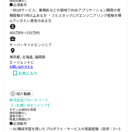
技術試験なし
■必須条件
・BtoBサービス、業務系などの領域でWebアプリケーション開発の実
務経験が3年以上ある方 ・フルスタックにITエンジニアリング経験を積
んでいきたい意思のある方
400
万円〜
550
万円
サーバーサイドエンジニア
東京都, 北海道, 福岡県
エージェントに
お問い合わせする
お気に入り
紹介動画
株式会社ブロードリーフ
【〈札幌〉AIエンジニア】
モダンな技術を採用
技術試験なし
選考が短い
残業20時間以下
■必須条件
・AI/機械学習を用いたプロダクト・サービスの実装経験（目安：3〜5