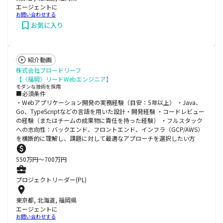
エージェントに
お問い合わせする
お気に入り
紹介動画
株式会社ブロードリーフ
【〈福岡〉リードWebエンジニア】
モダンな技術を採用
■必須条件
・Webアプリケーション開発の実務経験（目安：5年以上） ・Java、
Go、TypeScriptなどの言語を用いた設計・開発経験 ・コードレビュー
の経験（またはチームの成果物に責任を持った経験） ・フルスタック
への志向性：バックエンド、フロントエンド、インフラ（GCP/AWS）
を横断的に理解し、課題に対して最適なアプローチを選択したい方
550
万円〜
700
万円
プロジェクトリーダー(PL)
東京都, 北海道, 福岡県
エージェントに
お問い合わせする