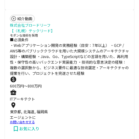
紹介動画
株式会社ブロードリーフ
【〈札幌〉テックリード】
モダンな技術を採用
■必須条件
・Webアプリケーション開発の実務経験（目安：7年以上） ・GCP /
AWS等のパブリッククラウドを用いた大規模システムのアーキテクチャ
設計・構築経験 ・Java、Go、TypeScriptなどの言語を用いた、再利用
性・保守性の高いバックエンド実装能力 ・技術的な意思決定の経験：
複数の選択肢から、ビジネス要件に最適な技術選定・アーキテクチャの
提案を行い、プロジェクトを完遂させた経験
600
万円〜
800
万円
ITアーキテクト
東京都, 北海道, 福岡県
エージェントに
お問い合わせする
お気に入り