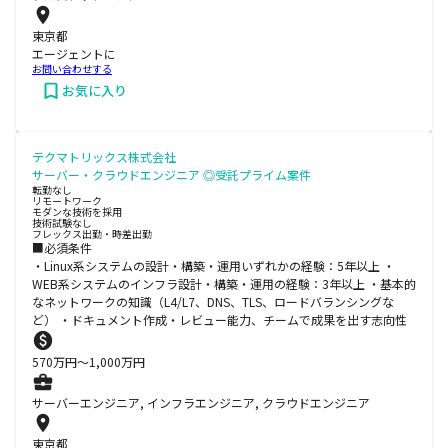
東京都
エージェントに
お問い合わせする
お気に入り
テクマトリックス株式会社
サーバー・クラウドエンジニア ◎受託プライム案件
転勤なし
リモートワーク
モダンな技術を採用
技術試験なし
フレックス出勤・時差出勤
■必須条件
・Linux系システムの設計・構築・運用いずれかの経験：5年以上 ・
WEB系システムのインフラ設計・構築・運用の経験：3年以上 ・基本的
なネットワークの知識（L4/L7、DNS、TLS、ロードバランシングな
ど） ・ドキュメント作成・レビュー能力、チームで成果を出す志向性
570
万円〜
1,000
万円
サーバーエンジニア, インフラエンジニア, クラウドエンジニア
東京都