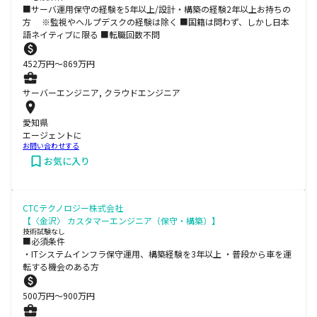
■サーバ運用保守の経験を5年以上/設計・構築の経験2年以上お持ちの
方 ※監視やヘルプデスクの経験は除く ■国籍は問わず、しかし日本
語ネイティブに限る ■転職回数不問
452
万円〜
869
万円
サーバーエンジニア, クラウドエンジニア
愛知県
エージェントに
お問い合わせする
お気に入り
CTCテクノロジー株式会社
【〈金沢〉 カスタマーエンジニア（保守・構築）】
技術試験なし
■必須条件
・ITシステムインフラ保守運用、構築経験を3年以上 ・普段から車を運
転する機会のある方
500
万円〜
900
万円