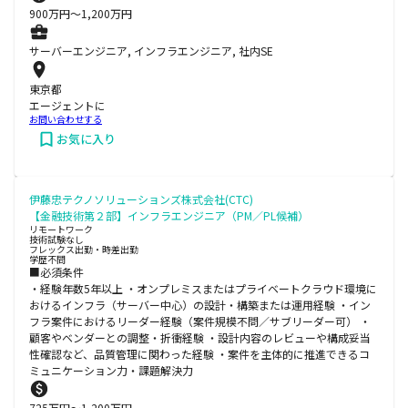
900
万円〜
1,200
万円
サーバーエンジニア, インフラエンジニア, 社内SE
東京都
エージェントに
お問い合わせする
お気に入り
伊藤忠テクノソリューションズ株式会社(CTC)
【金融技術第２部】インフラエンジニア（PM／PL候補）
リモートワーク
技術試験なし
フレックス出勤・時差出勤
学歴不問
■必須条件
・経験年数5年以上 ・オンプレミスまたはプライベートクラウド環境に
おけるインフラ（サーバー中心）の設計・構築または運用経験 ・イン
フラ案件におけるリーダー経験（案件規模不問／サブリーダー可） ・
顧客やベンダーとの調整・折衝経験 ・設計内容のレビューや構成妥当
性確認など、品質管理に関わった経験 ・案件を主体的に推進できるコ
ミュニケーション力・課題解決力
725
万円〜
1,200
万円