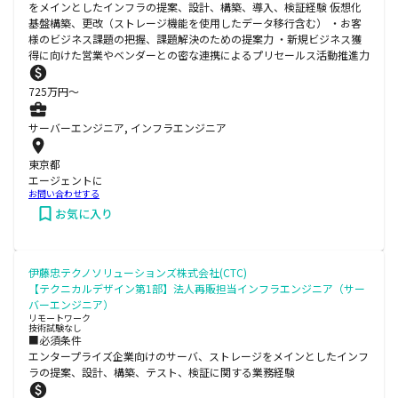
をメインとしたインフラの提案、設計、構築、導入、検証経験 仮想化
基盤構築、更改（ストレージ機能を使用したデータ移行含む） ・お客
様のビジネス課題の把握、課題解決のための提案力 ・新規ビジネス獲
得に向けた営業やベンダーとの密な連携によるプリセールス活動推進力
725
万円〜
サーバーエンジニア, インフラエンジニア
東京都
エージェントに
お問い合わせする
お気に入り
伊藤忠テクノソリューションズ株式会社(CTC)
【テクニカルデザイン第1部】法人再販担当インフラエンジニア（サー
バーエンジニア）
リモートワーク
技術試験なし
■必須条件
エンタープライズ企業向けのサーバ、ストレージをメインとしたインフ
ラの提案、設計、構築、テスト、検証に関する業務経験