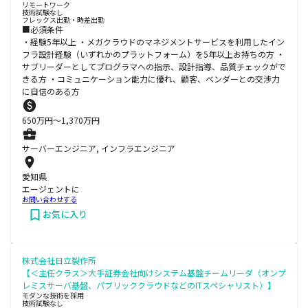
リモートワーク
技術試験なし
フレックス出勤・時差出勤
■必須条件
・経験5年以上 ・メガクラウドのマネジメントサービスを利用したイン
フラ設計経験（いずれかのプラットフォーム）を5年以上お持ちの方 ・
サブリーダーとしてプログラマへの指示、設計指導、品質チェックがで
きる方 ・コミュニケーション能力に優れ、顧客、ベンダーとの交渉力
に自信のある方
650
万円〜
1,370
万円
サーバーエンジニア, インフラエンジニア
愛知県
エージェントに
お問い合わせする
お気に入り
株式会社日立製作所
【＜主任クラス＞大手証券会社向けシステム基盤チームリーダ（オンプ
レミスサーバ基盤、パブリッククラウドなどのITスペシャリスト）】
モダンな技術を採用
技術試験なし