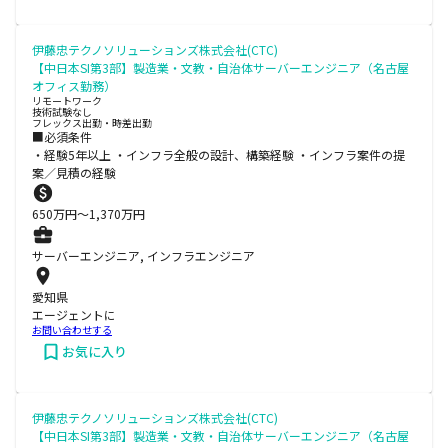
伊藤忠テクノソリューションズ株式会社(CTC)
【中日本SI第3部】製造業・文教・自治体サーバーエンジニア（名古屋
オフィス勤務）
リモートワーク
技術試験なし
フレックス出勤・時差出勤
■必須条件
・経験5年以上 ・インフラ全般の設計、構築経験 ・インフラ案件の提
案／見積の経験
650
万円〜
1,370
万円
サーバーエンジニア, インフラエンジニア
愛知県
エージェントに
お問い合わせする
お気に入り
伊藤忠テクノソリューションズ株式会社(CTC)
【中日本SI第3部】製造業・文教・自治体サーバーエンジニア（名古屋