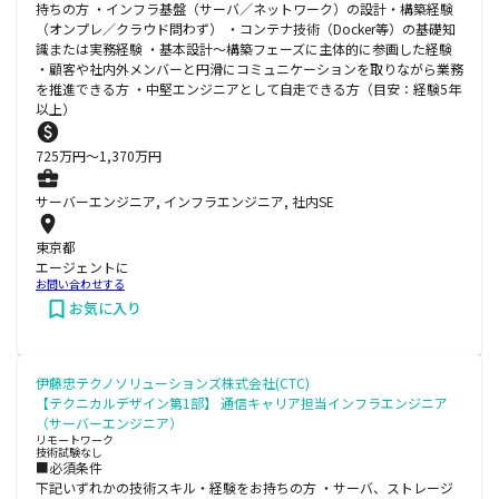
持ちの方 ・インフラ基盤（サーバ／ネットワーク）の設計・構築経験
（オンプレ／クラウド問わず） ・コンテナ技術（Docker等）の基礎知
識または実務経験 ・基本設計～構築フェーズに主体的に参画した経験
・顧客や社内外メンバーと円滑にコミュニケーションを取りながら業務
を推進できる方 ・中堅エンジニアとして自走できる方（目安：経験5年
以上）
725
万円〜
1,370
万円
サーバーエンジニア, インフラエンジニア, 社内SE
東京都
エージェントに
お問い合わせする
お気に入り
伊藤忠テクノソリューションズ株式会社(CTC)
【テクニカルデザイン第1部】 通信キャリア担当インフラエンジニア
（サーバーエンジニア）
リモートワーク
技術試験なし
■必須条件
下記いずれかの技術スキル・経験をお持ちの方 ・サーバ、ストレージ