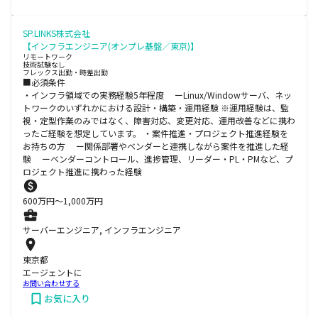
SP.LINKS株式会社
【インフラエンジニア(オンプレ基盤／東京)】
リモートワーク
技術試験なし
フレックス出勤・時差出勤
■必須条件
・インフラ領域での実務経験5年程度 ーLinux/Windowサーバ、ネッ
トワークのいずれかにおける設計・構築・運用経験 ※運用経験は、監
視・定型作業のみではなく、障害対応、変更対応、運用改善などに携わ
ったご経験を想定しています。 ・案件推進・プロジェクト推進経験を
お持ちの方 ー関係部署やベンダーと連携しながら案件を推進した経
験 ーベンダーコントロール、進捗管理、リーダー・PL・PMなど、プ
ロジェクト推進に携わった経験
600
万円〜
1,000
万円
サーバーエンジニア, インフラエンジニア
東京都
エージェントに
お問い合わせする
お気に入り