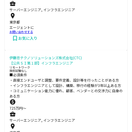
サーバーエンジニア, インフラエンジニア
東京都
エージェントに
お問い合わせする
お気に入り
伊藤忠テクノソリューションズ株式会社(CTC)
【公共ＳＩ第１部】インフラエンジニア
リモートワーク
技術試験なし
■必須条件
・直接エンドユーザと調整、要件定義、設計等を行ったことがある方
・インフラエンジニアとして設計、構築、移行の経験が3年以上ある方
・コミュニケーション能力に優れ、顧客、ベンダーとの交渉力に自身の
ある方
725
万円〜
サーバーエンジニア, インフラエンジニア