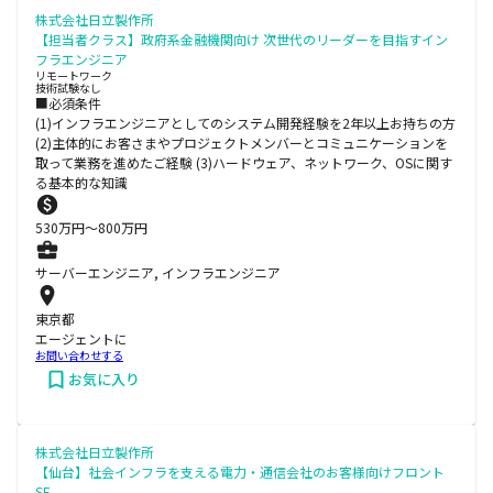
株式会社日立製作所
【担当者クラス】政府系金融機関向け 次世代のリーダーを目指すイン
フラエンジニア
リモートワーク
技術試験なし
■必須条件
(1)インフラエンジニアとしてのシステム開発経験を2年以上お持ちの方
(2)主体的にお客さまやプロジェクトメンバーとコミュニケーションを
取って業務を進めたご経験 (3)ハードウェア、ネットワーク、OSに関す
る基本的な知識
530
万円〜
800
万円
サーバーエンジニア, インフラエンジニア
東京都
エージェントに
お問い合わせする
お気に入り
株式会社日立製作所
【仙台】社会インフラを支える電力・通信会社のお客様向けフロント
SE