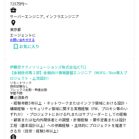
725
万円〜
サーバーエンジニア, インフラエンジニア
東京都
エージェントに
お問い合わせする
お気に入り
伊藤忠テクノソリューションズ株式会社(CTC)
【金融技術第２部】金融向け情報基盤エンジニア（MUFG／Box導入プ
ロジェクト・上流設計）
リモートワーク
技術試験なし
フレックス出勤・時差出勤
学歴不問
■必須条件
・経験年数5年以上 ・ネットワークまたはインフラ領域における設計・
構築経験 ・セキュリティ領域に関する実務経験（FW、プロキシ等のい
ずれか） ・プロジェクトにおけるPLまたはサブリーダーとしての経験
・顧客または社内外関係者との調整・折衝経験 ・要件定義または設計
工程（基本設計以上）への参画経験 ・主体的にプロジェクトを推進で
きる方（目安：経験5年以上）