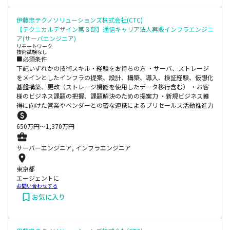
伊藤忠テクノソリューションズ株式会社(CTC)
【テクニカルデザイン第３部】通信キャリア法人再販インフラエンジニ
ア(サーバエンジニア)
リモートワーク
技術試験なし
■必須条件
下記いずれかの技術スキル・経験をお持ちの方 ・サーバ、ストレージ
をメインとしたインフラの提案、設計、構築、導入、検証経験、仮想化
基盤構築、更改（ストレージ機能を使用したデータ移行含む） ・お客
様のビジネス課題の把握、課題解決のための提案力 ・新規ビジネス獲
得に向けた営業やベンダーとの密な連携によるプリセールス活動推進力
650
万円〜
1,370
万円
サーバーエンジニア, インフラエンジニア
東京都
エージェントに
お問い合わせする
お気に入り