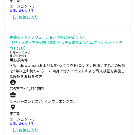
東京都
エージェントに
お問い合わせする
お気に入り
伊藤忠テクノソリューションズ株式会社(CTC)
【SP・メディア技術第１部】システム基盤エンジニア（サーバ・クラ
ウド分野）
リモートワーク
技術試験なし
■必須条件
・Windows/Liunxおよび仮想化/クラウド/コンテナ技術いずれかの経験
を5年以上お持ちの方 ・ご自身で導入・テストおよび導入検証を実施し
た経験をお持ちの方
725
万円〜
1,370
万円
サーバーエンジニア, インフラエンジニア
東京都
エージェントに
お問い合わせする
お気に入り