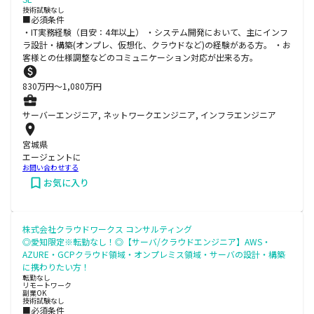
技術試験なし
■必須条件
・IT実務経験（目安：4年以上） ・システム開発において、主にインフ
ラ設計・構築(オンプレ、仮想化、クラウドなど)の経験がある方。 ・お
客様との仕様調整などのコミュニケーション対応が出来る方。
830
万円〜
1,080
万円
サーバーエンジニア, ネットワークエンジニア, インフラエンジニア
宮城県
エージェントに
お問い合わせする
お気に入り
株式会社クラウドワークス コンサルティング
◎愛知限定※転勤なし！◎【サーバ/クラウドエンジニア】AWS・
AZURE・GCPクラウド領域・オンプレミス領域・サーバの設計・構築
に携わりたい方！
転勤なし
リモートワーク
副業OK
技術試験なし
■必須条件