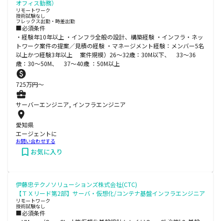
オフィス勤務）
リモートワーク
技術試験なし
フレックス出勤・時差出勤
■必須条件
・経験年10年以上 ・インフラ全般の設計、構築経験 ・インフラ・ネッ
トワーク案件の提案／見積の経験 ・マネージメント経験：メンバー5名
以上かつ経験3年以上 案件規模）26～32歳：30M以下、 33～36
歳：30～50M、 37～40歳 ：50M以上
725
万円〜
サーバーエンジニア, インフラエンジニア
愛知県
エージェントに
お問い合わせする
お気に入り
伊藤忠テクノソリューションズ株式会社(CTC)
【ＴＸリード第2部】サーバ・仮想化/コンテナ基盤インフラエンジニア
リモートワーク
技術試験なし
■必須条件