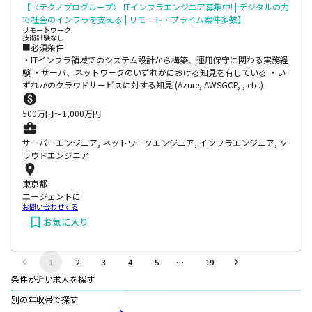
【〈テクノプログループ〉 ITインフラエンジニア募集中! | デジタルの力
で社会のインフラを支える | リモート・プライム案件多数】
リモートワーク
技術試験なし
■必須条件
・ITインフラ領域でのシステム設計から構築、運用保守に関わる実務経
験 ・サーバ、ネットワークのいずれかにおける知見を有している ・い
ずれかのクラウドサービスに対する知見 (Azure, AWSGCP, , etc.)
500
万円〜
1,000
万円
サーバーエンジニア, ネットワークエンジニア, インフラエンジニア, ク
ラウドエンジニア
東京都
エージェントに
お問い合わせする
お気に入り
1
2
3
4
5
…
19
条件が近い求人を探す
別の年収帯で探す