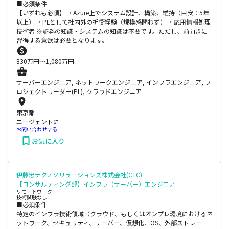
■必須条件
【いずれも必須】 ・Azure上でシステム設計、構築、維持（目安：5年
以上） ・PLとして社内外の折衝経験（規模感問わず） ・応用情報処理
技術者 ※証券の知識・システムの知識は不要です。ただし、前向きに
習得する意欲は必要となります。
830
万円〜
1,080
万円
サーバーエンジニア, ネットワークエンジニア, インフラエンジニア, プ
ロジェクトリーダー(PL), クラウドエンジニア
東京都
エージェントに
お問い合わせする
お気に入り
伊藤忠テクノソリューションズ株式会社(CTC)
【コンサルティング部】インフラ（サーバー）エンジニア
リモートワーク
技術試験なし
■必須条件
特定のインフラ技術領域（クラウド、もしくはオンプレ環境におけるネ
ットワーク、セキュリティ、サーバー、仮想化、OS、外部ストレー