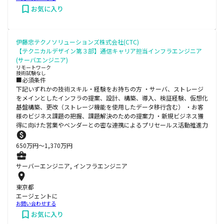
お気に入り
伊藤忠テクノソリューションズ株式会社(CTC)
【テクニカルデザイン第３部】通信キャリア担当インフラエンジニア
(サーバエンジニア)
リモートワーク
技術試験なし
■必須条件
下記いずれかの技術スキル・経験をお持ちの方 ・サーバ、ストレージ
をメインとしたインフラの提案、設計、構築、導入、検証経験、仮想化
基盤構築、更改（ストレージ機能を使用したデータ移行含む） ・お客
様のビジネス課題の把握、課題解決のための提案力 ・新規ビジネス獲
得に向けた営業やベンダーとの密な連携によるプリセールス活動推進力
650
万円〜
1,370
万円
サーバーエンジニア, インフラエンジニア
東京都
エージェントに
お問い合わせする
お気に入り