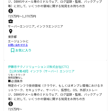
ジ、DBMSやメール等のミドルウェア、ログ証跡・監視、バックアップ
等）に対して、いくつかの領域に関する知見をお持ちの方
725
万円〜
1,370
万円
サーバーエンジニア, インフラエンジニア
東京都
エージェントに
お問い合わせする
お気に入り
伊藤忠テクノソリューションズ株式会社(CTC)
【公共SI第4部】インフラ（サーバー）エンジニア
リモートワーク
技術試験なし
■必須条件
特定のインフラ技術領域（クラウド、もしくはオンプレ環境におけるネ
ットワーク、セキュリティ、サーバー、仮想化、OS、外部ストレー
ジ、DBMSやメール等のミドルウェア、ログ証跡・監視、バックアップ
等）に対して、いくつかの領域に関する知見をお持ちの方
725
万円〜