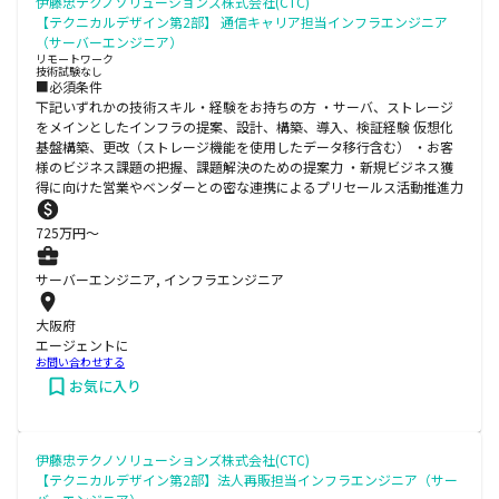
伊藤忠テクノソリューションズ株式会社(CTC)
【テクニカルデザイン第2部】 通信キャリア担当インフラエンジニア
（サーバーエンジニア）
リモートワーク
技術試験なし
■必須条件
下記いずれかの技術スキル・経験をお持ちの方 ・サーバ、ストレージ
をメインとしたインフラの提案、設計、構築、導入、検証経験 仮想化
基盤構築、更改（ストレージ機能を使用したデータ移行含む） ・お客
様のビジネス課題の把握、課題解決のための提案力 ・新規ビジネス獲
得に向けた営業やベンダーとの密な連携によるプリセールス活動推進力
725
万円〜
サーバーエンジニア, インフラエンジニア
大阪府
エージェントに
お問い合わせする
お気に入り
伊藤忠テクノソリューションズ株式会社(CTC)
【テクニカルデザイン第2部】法人再販担当インフラエンジニア（サー