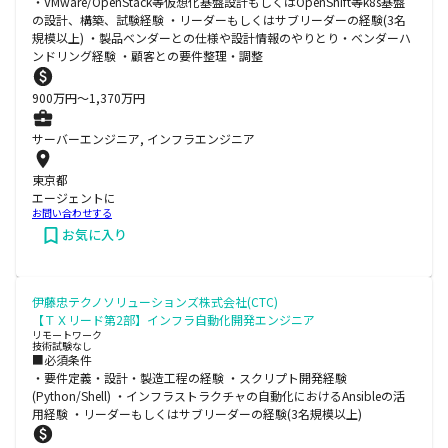
・VMware/OpenStack等仮想化基盤設計もしくはOpenShift等k8s基盤
の設計、構築、試験経験 ・リーダーもしくはサブリーダーの経験(3名
規模以上) ・製品ベンダーとの仕様や設計情報のやりとり・ベンダーハ
ンドリング経験 ・顧客との要件整理・調整
900
万円〜
1,370
万円
サーバーエンジニア, インフラエンジニア
東京都
エージェントに
お問い合わせする
お気に入り
伊藤忠テクノソリューションズ株式会社(CTC)
【ＴＸリード第2部】インフラ自動化開発エンジニア
リモートワーク
技術試験なし
■必須条件
・要件定義・設計・製造工程の経験 ・スクリプト開発経験
(Python/Shell) ・インフラストラクチャの自動化におけるAnsibleの活
用経験 ・リーダーもしくはサブリーダーの経験(3名規模以上)