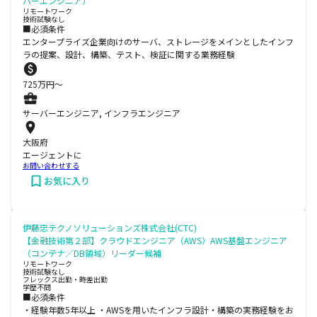
バーエンジニア）
リモートワーク
技術試験なし
■必須条件
エンタープライズ企業向けのサーバ、ストレージをメインとしたインフ
ラの提案、設計、構築、テスト、検証に関する業務経験
725
万円〜
サーバーエンジニア, インフラエンジニア
大阪府
エージェントに
お問い合わせする
お気に入り
伊藤忠テクノソリューションズ株式会社(CTC)
【金融技術第２部】クラウドエンジニア（AWS）AWS基盤エンジニア
（コンテナ／DB領域）リーダー候補
リモートワーク
技術試験なし
フレックス出勤・時差出勤
学歴不問
■必須条件
・経験年数5年以上 ・AWSを用いたインフラ設計・構築の実務経験をお