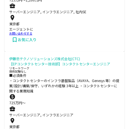
サーバーエンジニア, インフラエンジニア, 社内SE
東京都
エージェントに
お問い合わせする
お気に入り
伊藤忠テクノソリューションズ株式会社(CTC)
【EPコンタクトセンター技術部】コンタクトセンターエンジニア
リモートワーク
技術試験なし
■必須条件
・コンタクトセンターのインフラ基盤製品（AVAYA、Genesys 等）の提
案/設計/構築/保守、いずれかの経験 3年以上 ・コンタクトセンターに
関する業務知識
725
万円〜
サーバーエンジニア, インフラエンジニア
東京都