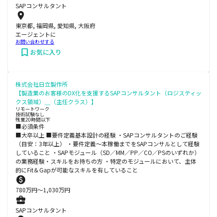
SAPコンサルタント
東京都, 福岡県, 愛知県, 大阪府
エージェントに
お問い合わせする
お気に入り
株式会社日立製作所
【製造業のお客様のDX化を支援するSAPコンサルタント（ロジスティッ
クス領域）＿（主任クラス）】
リモートワーク
技術試験なし
残業20時間以下
■必須条件
■大卒以上 ■要件定義基本設計の経験 ・SAPコンサルタントのご経験
（目安：3年以上） ・要件定義～本稼働までをSAPコンサルとして経験
していること ・SAPモジュール（SD／MM／PP／CO／PSのいずれか）
の業務経験・スキルをお持ちの方 ・特定のモジュールにおいて、主体
的にFit＆Gapが可能なスキルを有していること
780
万円〜
1,030
万円
SAPコンサルタント