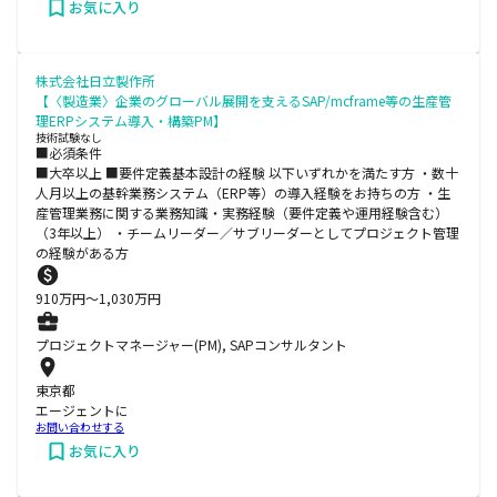
お気に入り
株式会社日立製作所
【〈製造業〉企業のグローバル展開を支えるSAP/mcframe等の生産管
理ERPシステム導入・構築PM】
技術試験なし
■必須条件
■大卒以上 ■要件定義基本設計の経験 以下いずれかを満たす方 ・数十
人月以上の基幹業務システム（ERP等）の導入経験をお持ちの方 ・生
産管理業務に関する業務知識・実務経験（要件定義や運用経験含む）
（3年以上） ・チームリーダー／サブリーダーとしてプロジェクト管理
の経験がある方
910
万円〜
1,030
万円
プロジェクトマネージャー(PM), SAPコンサルタント
東京都
エージェントに
お問い合わせする
お気に入り