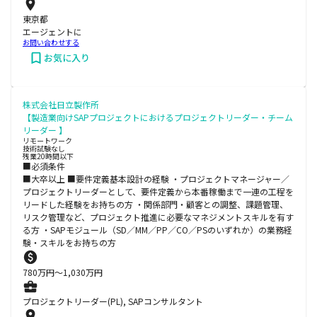
東京都
エージェントに
お問い合わせする
お気に入り
株式会社日立製作所
【製造業向けSAPプロジェクトにおけるプロジェクトリーダー・チーム
リーダー 】
リモートワーク
技術試験なし
残業20時間以下
■必須条件
■大卒以上 ■要件定義基本設計の経験 ・プロジェクトマネージャー／
プロジェクトリーダーとして、要件定義から本番稼働まで一連の工程を
リードした経験をお持ちの方 ・関係部門・顧客との調整、課題管理、
リスク管理など、プロジェクト推進に必要なマネジメントスキルを有す
る方 ・SAPモジュール（SD／MM／PP／CO／PSのいずれか）の業務経
験・スキルをお持ちの方
780
万円〜
1,030
万円
プロジェクトリーダー(PL), SAPコンサルタント