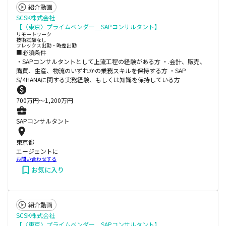
紹介動画
SCSK株式会社
【〈東京〉プライムベンダー＿SAPコンサルタント】
リモートワーク
技術試験なし
フレックス出勤・時差出勤
■必須条件
・SAPコンサルタントとして上流工程の経験がある方 ・.会計、販売、
購買、生産、物流のいずれかの業務スキルを保持する方 ・SAP
S/4HANAに関する実務経験、もしくは知識を保持している方
700
万円〜
1,200
万円
SAPコンサルタント
東京都
エージェントに
お問い合わせする
お気に入り
紹介動画
SCSK株式会社
【〈東京〉プライムベンダー＿SAPコンサルタント】