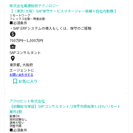
株式会社電通総研テクノロジー
【〈東京/大阪〉SAP保守サービスマネージャー候補※自社内勤務 】
リモートワーク
フレックス出勤・時差出勤
■必須条件
・SAP ERPシステムの導入もしくは、保守のご経験
700
万円〜
1,000
万円
SAPコンサルタント
東京都, 大阪府
エージェントに
お問い合わせする
お気に入り
アクロビット株式会社
【前職給与保証】SAPコンサルタント/3年平均昇給率5.18％/リモート
案件8割
副業OK
技術試験なし
選考が短い
学歴不問
■必須条件