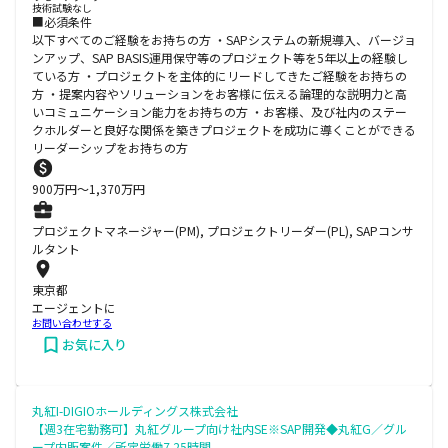
技術試験なし
■必須条件
以下すべてのご経験をお持ちの方 ・SAPシステムの新規導入、バージョ
ンアップ、SAP BASIS運用保守等のプロジェクト等を5年以上の経験し
ている方 ・プロジェクトを主体的にリードしてきたご経験をお持ちの
方 ・提案内容やソリューションをお客様に伝える論理的な説明力と高
いコミュニケーション能力をお持ちの方 ・お客様、及び社内のステー
クホルダーと良好な関係を築きプロジェクトを成功に導くことができる
リーダーシップをお持ちの方
900
万円〜
1,370
万円
プロジェクトマネージャー(PM), プロジェクトリーダー(PL), SAPコンサ
ルタント
東京都
エージェントに
お問い合わせする
お気に入り
丸紅I-DIGIOホールディングス株式会社
【週3在宅勤務可】丸紅グループ向け社内SE※SAP開発◆丸紅G／グル
ープ内販案件／所定労働7.25時間