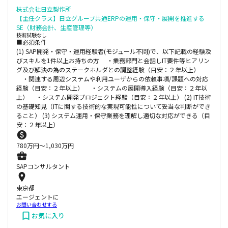
株式会社日立製作所
【主任クラス】日立グループ共通ERPの運用・保守・展開を推進する
SE（財務会計、生産管理等）
技術試験なし
■必須条件
(1) SAP開発・保守・運用経験者(モジュール不問)で、以下記載の経験及
びスキルを1件以上お持ちの方 ・業務部門と会話しIT要件等ヒアリン
グ及び解決の為のステークホルダとの調整経験（目安：２年以上）
・関連する周辺システムや利用ユーザからの依頼事項/課題への対応
経験（目安：２年以上） ・システムの展開導入経験（目安：２年以
上） ・システム開発プロジェクト経験（目安：２年以上） (2) IT技術
の基礎知見（ITに関する技術的な実現可能性について妥当な判断ができ
ること） (3) システム運用・保守業務を理解し適切な対応ができる（目
安：２年以上）
780
万円〜
1,030
万円
SAPコンサルタント
東京都
エージェントに
お問い合わせする
お気に入り