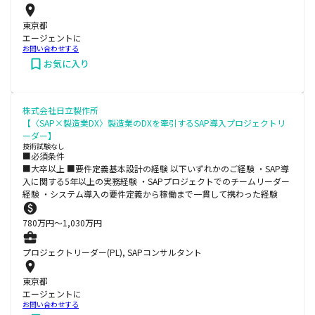
東京都
エージェントに
お問い合わせする
お気に入り
株式会社日立製作所
【〈SAP×製造業DX〉製造業のDXを牽引するSAP導入プロジェクトリ
ーダー】
技術試験なし
■必須条件
■大卒以上 ■要件定義基本設計の経験 以下いずれかのご経験 ・SAP導
入に関する5年以上の実務経験 ・SAPプロジェクトでのチームリーダー
経験 ・システム導入の要件定義から稼働まで一貫して携わった経験
780
万円〜
1,030
万円
プロジェクトリーダー(PL), SAPコンサルタント
東京都
エージェントに
お問い合わせする