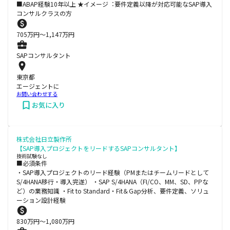
■ABAP経験10年以上 ★イメージ︓要件定義以降が対応可能なSAP導⼊
コンサルクラスの⽅
705
万円〜
1,147
万円
SAPコンサルタント
東京都
エージェントに
お問い合わせする
お気に入り
株式会社日立製作所
【SAP導入プロジェクトをリードするSAPコンサルタント】
技術試験なし
■必須条件
・SAP導入プロジェクトのリード経験（PMまたはチームリードとして
S/4HANA移行・導入完遂） ・SAP S/4HANA（FI/CO、MM、SD、PPな
ど）の業務知識 ・Fit to Standard・Fit＆Gap分析、要件定義、ソリュ
ーション設計経験
830
万円〜
1,080
万円