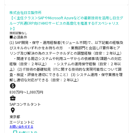
株式会社日立製作所
【＜主任クラス＞SAPやMicrosoft Azureなどの最新技術を活用し日立グ
ループ共通ERP向けAMOサービスの高度化を推進するITスペシャリス
ト】
技術試験なし
■必須条件
(1) SAP開発・保守・運用経験者(モジュール不問)で、以下記載の経験及
びスキルのいずれかをお持ちの方 ・業務部門と会話しIT要件等ヒア
リング及び解決の為のステークホルダとの調整経験（目安：２年以上）
・関連する周辺システムや利用ユーザからの依頼事項/課題への対応
経験（目安：２年以上） ・システムの運用保守経験（目安：２年以
上） (2) IT技術の基礎知見（ITに関する技術的な実現可能性について調
査・検証・評価を適切にできること） (3) システム運用・保守業務を理
解し適切な対応ができる（目安：２年以上）
830
万円〜
1,080
万円
SAPコンサルタント
東京都
エージェントに
お問い合わせする
お気に入り