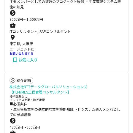
主要メンバーとしての複数のプロジェクト経験 ・生産管理システム機
能の知見
900
万円〜
1,500
万円
ITコンサルタント, SAPコンサルタント
東京都, 大阪府
エージェントに
お問い合わせする
お気に入り
紹介動画
株式会社NTTデータグローバルソリューションズ
【PLM/MES工程管理コンサルタント】
技術試験なし
フレックス出勤・時差出勤
■必須条件
・生産管理業務の基本的な業務機能知識 ・ITシステム導入メンバとし
ての参加経験
480
万円〜
900
万円