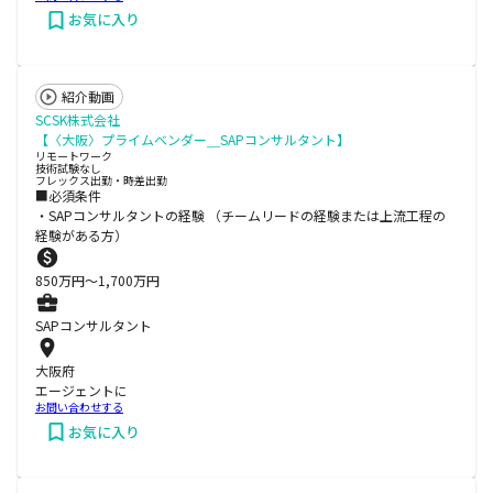
お気に入り
紹介動画
SCSK株式会社
【〈大阪〉プライムベンダー＿SAPコンサルタント】
リモートワーク
技術試験なし
フレックス出勤・時差出勤
■必須条件
・SAPコンサルタントの経験 （チームリードの経験または上流工程の
経験がある方）
850
万円〜
1,700
万円
SAPコンサルタント
大阪府
エージェントに
お問い合わせする
お気に入り