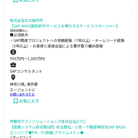
株式会社日立製作所
【SAP AMO(運用保守)サービスを牽引するサービスマネージャー】
技術試験なし
■必須条件
・SAP関連プロジェクトへの参画経験（7年以上) ・チームリード経験
（3年以上) ・お客様と直接会話による要件取り纏め経験
950
万円〜
1,080
万円
SAPコンサルタント
神奈川県, 東京都
エージェントに
お問い合わせする
お気に入り
伊藤忠テクノソリューションズ株式会社(CTC)
【産業システム技術第8部】総合商社・小売・不動産等担当SAP BASIS
エンジニア◆PM、PL候補/プライムメイン◆
リモートワーク