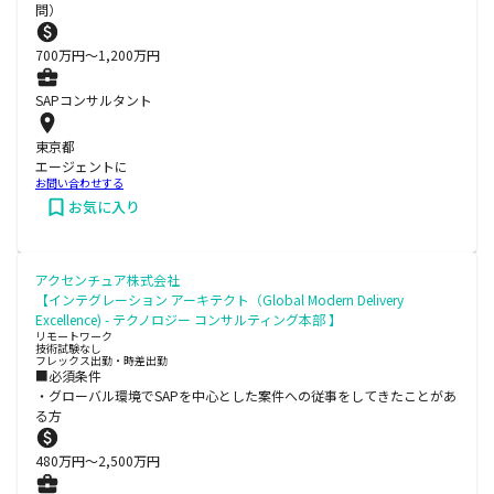
問）
700
万円〜
1,200
万円
SAPコンサルタント
東京都
エージェントに
お問い合わせする
お気に入り
アクセンチュア株式会社
【インテグレーション アーキテクト（Global Modern Delivery
Excellence) - テクノロジー コンサルティング本部 】
リモートワーク
技術試験なし
フレックス出勤・時差出勤
■必須条件
・グローバル環境でSAPを中心とした案件への従事をしてきたことがあ
る方
480
万円〜
2,500
万円