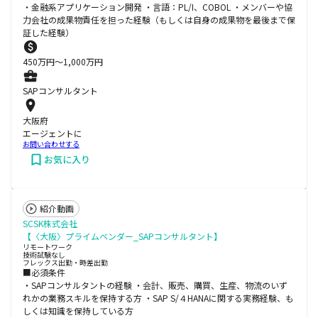
・金融系アプリケーション開発 ・言語：PL/I、COBOL ・メンバーや協
力会社の成果物責任を担った経験（もしくは自身の成果物を最後まで保
証した経験）
450
万円〜
1,000
万円
SAPコンサルタント
大阪府
エージェントに
お問い合わせする
お気に入り
紹介動画
SCSK株式会社
【〈大阪〉プライムベンダー_SAPコンサルタント】
リモートワーク
技術試験なし
フレックス出勤・時差出勤
■必須条件
・SAPコンサルタントの経験 ・会計、販売、購買、生産、物流のいず
れかの業務スキルを保持する方 ・SAP S/４HANAに関する実務経験、も
しくは知識を保持している方