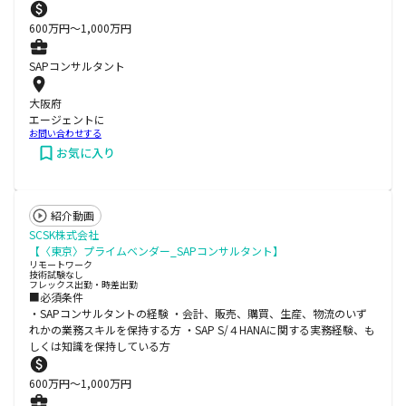
600
万円〜
1,000
万円
SAPコンサルタント
大阪府
エージェントに
お問い合わせする
お気に入り
紹介動画
SCSK株式会社
【〈東京〉プライムベンダー_SAPコンサルタント】
リモートワーク
技術試験なし
フレックス出勤・時差出勤
■必須条件
・SAPコンサルタントの経験 ・会計、販売、購買、生産、物流のいず
れかの業務スキルを保持する方 ・SAP S/４HANAに関する実務経験、も
しくは知識を保持している方
600
万円〜
1,000
万円