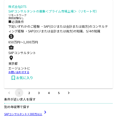
株式会社DTS
SAPコンサルタントの募集＜プライム市場上場＞（リモート可）
リモートワーク
技術試験なし
■必須条件
下記いずれかのご経験 ・SAP(ロジまたは会計または両方)のコンサルテ
ィング経験 ・SAP(ロジまたは会計または両方)の知識、S/4の知識
650
万円〜
1,000
万円
SAPコンサルタント
東京都
エージェントに
お問い合わせする
お気に入り
1
2
3
4
5
条件が近い求人を探す
別の年収帯で探す
SAPコンサルタント×300万以上