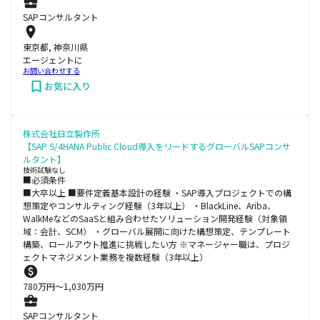
SAPコンサルタント
東京都, 神奈川県
エージェントに
お問い合わせする
お気に入り
株式会社日立製作所
【SAP S/4HANA Public Cloud導入をリードするグローバルSAPコンサ
ルタント】
技術試験なし
■必須条件
■大卒以上 ■要件定義基本設計の経験 ・SAP導入プロジェクトでの構
想策定やコンサルティング経験（3年以上） ・BlackLine、Ariba、
WalkMeなどのSaaSと組み合わせたソリューション開発経験（対象領
域：会計、SCM） ・グローバル展開に向けた構想策定、テンプレート
構築、ロールアウト推進に挑戦したい方 ※マネージャー職は、プロジ
ェクトマネジメント業務を複数経験（3年以上）
780
万円〜
1,030
万円
SAPコンサルタント