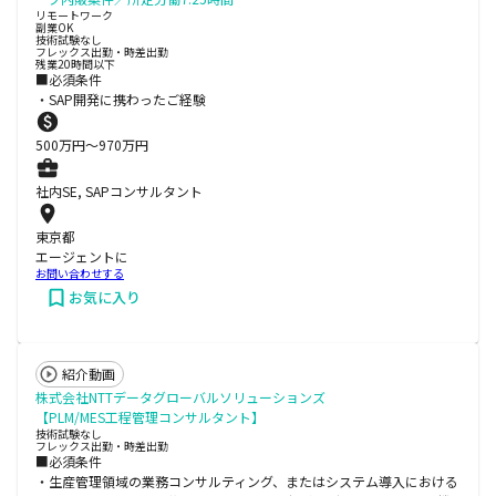
リモートワーク
副業OK
技術試験なし
フレックス出勤・時差出勤
残業20時間以下
■必須条件
・SAP開発に携わったご経験
500
万円〜
970
万円
社内SE, SAPコンサルタント
東京都
エージェントに
お問い合わせする
お気に入り
紹介動画
株式会社NTTデータグローバルソリューションズ
【PLM/MES工程管理コンサルタント】
技術試験なし
フレックス出勤・時差出勤
■必須条件
・生産管理領域の業務コンサルティング、またはシステム導入における