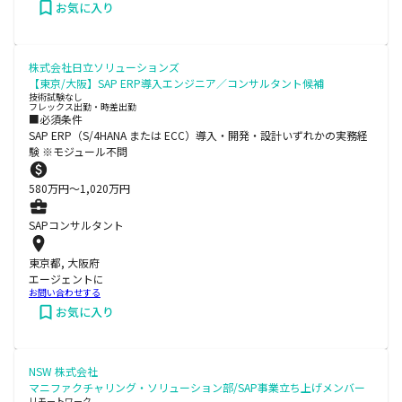
お気に入り
株式会社日立ソリューションズ
【東京/大阪】SAP ERP導入エンジニア／コンサルタント候補
技術試験なし
フレックス出勤・時差出勤
■必須条件
SAP ERP（S/4HANA または ECC）導入・開発・設計いずれかの実務経
験 ※モジュール不問
580
万円〜
1,020
万円
SAPコンサルタント
東京都, 大阪府
エージェントに
お問い合わせする
お気に入り
NSW 株式会社
マニファクチャリング・ソリューション部/SAP事業立ち上げメンバー
リモートワーク