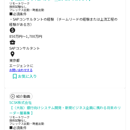
リモートワーク
技術試験なし
フレックス出勤・時差出勤
■必須条件
・SAPコンサルタントの経験 （チームリードの経験または上流工程の
経験がある方）
850
万円〜
1,700
万円
SAPコンサルタント
東京都
エージェントに
お問い合わせする
お気に入り
紹介動画
SCSK株式会社
【〈大阪〉銀行向けシステム開発・新規ビジネス企画に携わる将来のリ
ーダー層募集 】
リモートワーク
技術試験なし
フレックス出勤・時差出勤
■必須条件