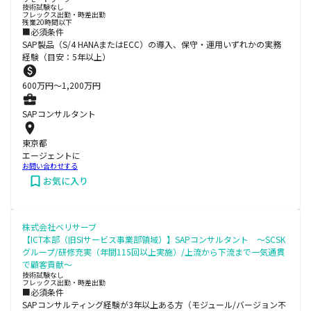
技術試験なし
フレックス出勤・時差出勤
残業20時間以下
■必須条件
SAP製品（S/4 HANAまたはECC）の導入、保守・運用いずれかの実務
経験（目安：5年以上）
600
万円〜
1,200
万円
SAPコンサルタント
東京都
エージェントに
お問い合わせする
お気に入り
株式会社ベリサーブ
【ICT本部（旧SIサービス事業部領域）】SAPコンサルタント ～SCSK
グループ/研修充実（年間115回以上実施）/上流から下流まで一気通貫
で顧客貢献～
技術試験なし
フレックス出勤・時差出勤
■必須条件
SAPコンサルティング経験が3年以上ある方（モジュール/バージョン不