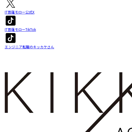
IT菩薩モロー公式X
IT菩薩モローTikTok
エンジニア転職のキッカケさん