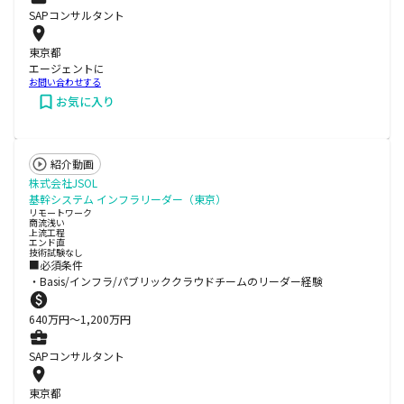
SAPコンサルタント
東京都
エージェントに
お問い合わせする
お気に入り
紹介動画
株式会社JSOL
基幹システム インフラリーダー（東京）
リモートワーク
商流浅い
上流工程
エンド直
技術試験なし
■必須条件
・Basis/インフラ/パブリッククラウドチームのリーダー経験
640
万円〜
1,200
万円
SAPコンサルタント
東京都