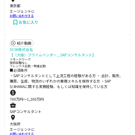
東京都
エージェントに
お問い合わせする
お気に入り
紹介動画
SCSK株式会社
【〈大阪〉プライムベンダー＿SAPコンサルタント】
リモートワーク
技術試験なし
フレックス出勤・時差出勤
■必須条件
・SAPコンサルタントとして上流工程の経験がある方 ・.会計、販売、
購買、生産、物流のいずれかの業務スキルを保持する方 ・SAP
S/4HANAに関する実務経験、もしくは知識を保持している方
700
万円〜
1,200
万円
SAPコンサルタント
大阪府
エージェントに
お問い合わせする