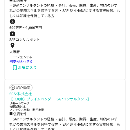
・SAPコンサルタントの経験 ・会計、販売、購買、生産、物流のいず
れかの業務スキルを保持する方 ・SAP S/４HANAに関する実務経験、も
しくは知識を保持している方
600
万円〜
1,000
万円
SAPコンサルタント
大阪府
エージェントに
お問い合わせする
お気に入り
紹介動画
SCSK株式会社
【〈東京〉プライムベンダー_SAPコンサルタント】
リモートワーク
技術試験なし
フレックス出勤・時差出勤
■必須条件
・SAPコンサルタントの経験 ・会計、販売、購買、生産、物流のいず
れかの業務スキルを保持する方 ・SAP S/４HANAに関する実務経験、も
しくは知識を保持している方