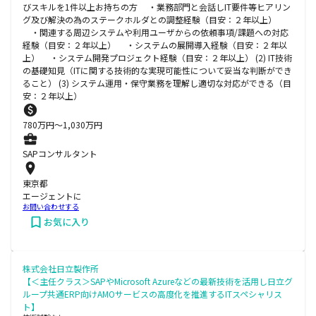
びスキルを1件以上お持ちの方 ・業務部門と会話しIT要件等ヒアリン
グ及び解決の為のステークホルダとの調整経験（目安：２年以上）
・関連する周辺システムや利用ユーザからの依頼事項/課題への対応
経験（目安：２年以上） ・システムの展開導入経験（目安：２年以
上） ・システム開発プロジェクト経験（目安：２年以上） (2) IT技術
の基礎知見（ITに関する技術的な実現可能性について妥当な判断ができ
ること） (3) システム運用・保守業務を理解し適切な対応ができる（目
安：２年以上）
780
万円〜
1,030
万円
SAPコンサルタント
東京都
エージェントに
お問い合わせする
お気に入り
株式会社日立製作所
【＜主任クラス＞SAPやMicrosoft Azureなどの最新技術を活用し日立グ
ループ共通ERP向けAMOサービスの高度化を推進するITスペシャリス
ト】