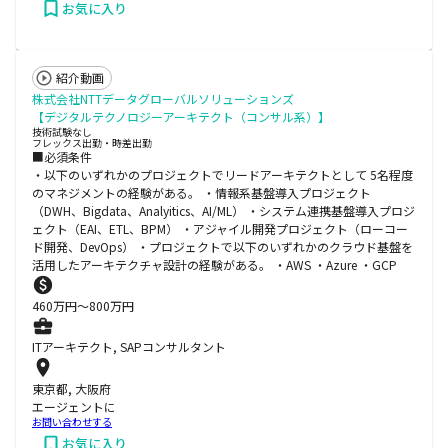
お気に入り
紹介動画
株式会社NTTデータグローバルソリューションズ
【デジタルテクノロジーアーキテクト（コンサル系）】
技術試験なし
フレックス出勤・時差出勤
■必須条件
・以下のいずれかのプロジェクトでリードアーキテクトとして 5名程度
のマネジメントの経験がある。 ・情報系基盤導入プロジェクト
（DWH、Bigdata、Analyitics、AI/ML） ・システム連携基盤導入プロジ
ェクト（EAI、ETL、BPM） ・アジャイル開発プロジェクト（ローコー
ド開発、DevOps） ・プロジェクトで以下のいずれかのクラウド基盤を
活用したアーキテクチャ設計の経験がある。 ・AWS ・Azure ・GCP
460
万円〜
800
万円
ITアーキテクト, SAPコンサルタント
東京都, 大阪府
エージェントに
お問い合わせする
お気に入り