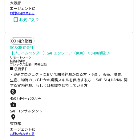
大阪府
エージェントに
お問い合わせする
お気に入り
紹介動画
SCSK株式会社
【プライムベンダー】SAPエンジニア（東京）＜0408製造＞
リモートワーク
技術試験なし
フレックス出勤・時差出勤
■必須条件
・SAPプロジェクトにおいて開発経験がある方 ・会計、販売、購買、
生産、物流のいずれかの業務スキルを保持する方 ・SAP S/４HANAに関
する実務経験、もしくは知識を保持している方
450
万円〜
700
万円
SAPコンサルタント
東京都
エージェントに
お問い合わせする