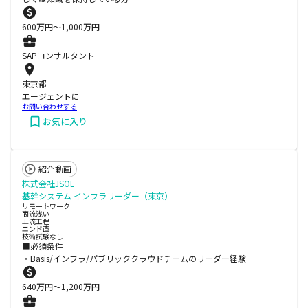
600
万円〜
1,000
万円
SAPコンサルタント
東京都
エージェントに
お問い合わせする
お気に入り
紹介動画
株式会社JSOL
基幹システム インフラリーダー（東京）
リモートワーク
商流浅い
上流工程
エンド直
技術試験なし
■必須条件
・Basis/インフラ/パブリッククラウドチームのリーダー経験
640
万円〜
1,200
万円