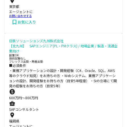
東京都
エージェントに
お問い合わせする
お気に入り
日鉄ソリューションズ九州株式会社
【北九州】 SAPエンジニア(PL・PMクラス) / 地場企業 / 製造・流通企
業向け
副業OK
技術試験なし
フレックス出勤・時差出勤
■必須条件
・業務アプリケーションの設計・開発経験（C#、Oracle、SQL、AWS
等のクラウド知見）をお持ちの方 ・Webシステム、業務アプリケーシ
ョンの設計、開発経験をお持ちの方（目安5年程度） ・SIの立場にて開
発の経験をお持ちの方（目安5年）
600
万円〜
800
万円
SAPコンサルタント
福岡県
エージェントに