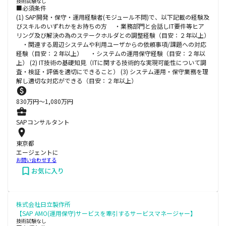
技術試験なし
■必須条件
(1) SAP開発・保守・運用経験者(モジュール不問)で、以下記載の経験及
びスキルのいずれかをお持ちの方 ・業務部門と会話しIT要件等ヒア
リング及び解決の為のステークホルダとの調整経験（目安：２年以上）
・関連する周辺システムや利用ユーザからの依頼事項/課題への対応
経験（目安：２年以上） ・システムの運用保守経験（目安：２年以
上） (2) IT技術の基礎知見（ITに関する技術的な実現可能性について調
査・検証・評価を適切にできること） (3) システム運用・保守業務を理
解し適切な対応ができる（目安：２年以上）
830
万円〜
1,080
万円
SAPコンサルタント
東京都
エージェントに
お問い合わせする
お気に入り
株式会社日立製作所
【SAP AMO(運用保守)サービスを牽引するサービスマネージャー】
技術試験なし