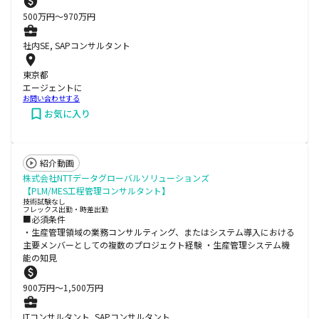
500
万円〜
970
万円
社内SE, SAPコンサルタント
東京都
エージェントに
お問い合わせする
お気に入り
紹介動画
株式会社NTTデータグローバルソリューションズ
【PLM/MES工程管理コンサルタント】
技術試験なし
フレックス出勤・時差出勤
■必須条件
・生産管理領域の業務コンサルティング、またはシステム導入における
主要メンバーとしての複数のプロジェクト経験 ・生産管理システム機
能の知見
900
万円〜
1,500
万円
ITコンサルタント, SAPコンサルタント