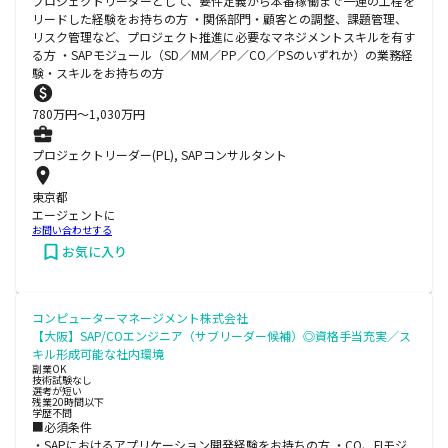
プロジェクトリーダーとして、要件定義から本番稼働まで一連の工程を
リードした経験をお持ちの方 ・関係部門・顧客との調整、課題管理、
リスク管理など、プロジェクト推進に必要なマネジメントスキルを有す
る方 ・SAPモジュール（SD／MM／PP／CO／PSのいずれか）の業務経
験・スキルをお持ちの方
780
万円〜
1,030
万円
プロジェクトリーダー(PL), SAPコンサルタント
東京都
エージェントに
お問い合わせする
お気に入り
コンピューターマネージメント株式会社
【大阪】SAP/COエンジニア（サブリーダー候補）◎資格手当充実／ス
キル形成可能な社内環境
副業OK
技術試験なし
選考が短い
残業20時間以下
学歴不問
■必須条件
・SAPにおけるアプリケーション開発経験をお持ちの方 ・CO、FIモジ