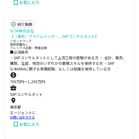
お気に入り
紹介動画
SCSK株式会社
【〈東京〉プライムベンダー＿SAPコンサルタント】
リモートワーク
技術試験なし
フレックス出勤・時差出勤
■必須条件
・SAPコンサルタントとして上流工程の経験がある方 ・.会計、販売、
購買、生産、物流のいずれかの業務スキルを保持する方 ・SAP
S/4HANAに関する実務経験、もしくは知識を保持している方
700
万円〜
1,200
万円
SAPコンサルタント
東京都
エージェントに
お問い合わせする
お気に入り