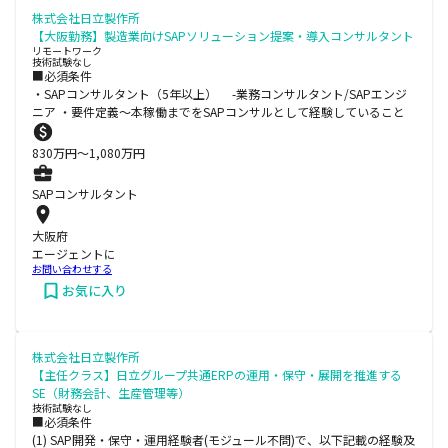
株式会社日立製作所
【大阪勤務】製造業向けSAPソリューション提案・導入コンサルタント
リモートワーク
技術試験なし
■必須条件
・SAPコンサルタント（5年以上） -業務コンサルタント/SAPエンジ
ニア ・要件定義～本稼働までをSAPコンサルとして経験していること
830
万円〜
1,080
万円
SAPコンサルタント
大阪府
エージェントに
お問い合わせする
お気に入り
株式会社日立製作所
【主任クラス】日立グループ共通ERPの運用・保守・展開を推進する
SE（財務会計、生産管理等）
技術試験なし
■必須条件
(1) SAP開発・保守・運用経験者(モジュール不問)で、以下記載の経験及