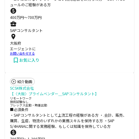
ュールのご経験がある方
400
万円〜
700
万円
SAPコンサルタント
大阪府
エージェントに
お問い合わせする
お気に入り
紹介動画
SCSK株式会社
【〈大阪〉プライムベンダー＿SAPコンサルタント】
リモートワーク
技術試験なし
フレックス出勤・時差出勤
■必須条件
・SAPコンサルタントとして上流工程の経験がある方 ・.会計、販売、
購買、生産、物流のいずれかの業務スキルを保持する方 ・SAP
S/4HANAに関する実務経験、もしくは知識を保持している方
700
万円〜
1,200
万円