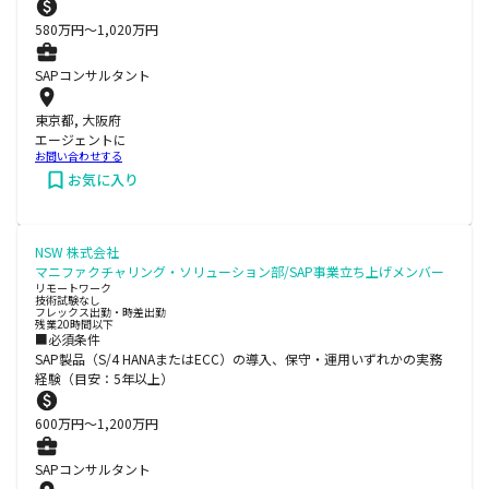
580
万円〜
1,020
万円
SAPコンサルタント
東京都, 大阪府
エージェントに
お問い合わせする
お気に入り
NSW 株式会社
マニファクチャリング・ソリューション部/SAP事業立ち上げメンバー
リモートワーク
技術試験なし
フレックス出勤・時差出勤
残業20時間以下
■必須条件
SAP製品（S/4 HANAまたはECC）の導入、保守・運用いずれかの実務
経験（目安：5年以上）
600
万円〜
1,200
万円
SAPコンサルタント