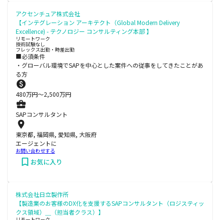
アクセンチュア株式会社
【インテグレーション アーキテクト（Global Modern Delivery
Excellence) - テクノロジー コンサルティング本部 】
リモートワーク
技術試験なし
フレックス出勤・時差出勤
■必須条件
・グローバル環境でSAPを中心とした案件への従事をしてきたことがあ
る方
480
万円〜
2,500
万円
SAPコンサルタント
東京都, 福岡県, 愛知県, 大阪府
エージェントに
お問い合わせする
お気に入り
株式会社日立製作所
【製造業のお客様のDX化を支援するSAPコンサルタント（ロジスティッ
クス領域）＿（担当者クラス）】
リモートワーク