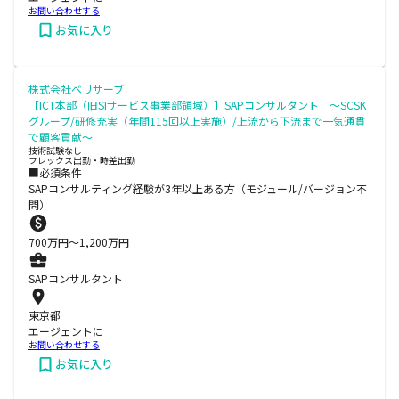
お問い合わせする
お気に入り
株式会社ベリサーブ
【ICT本部（旧SIサービス事業部領域）】SAPコンサルタント ～SCSK
グループ/研修充実（年間115回以上実施）/上流から下流まで一気通貫
で顧客貢献～
技術試験なし
フレックス出勤・時差出勤
■必須条件
SAPコンサルティング経験が3年以上ある方（モジュール/バージョン不
問）
700
万円〜
1,200
万円
SAPコンサルタント
東京都
エージェントに
お問い合わせする
お気に入り