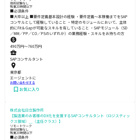
技術試験なし
残業20時間以下
■必須条件
■大卒以上 ■要件定義基本設計の経験 ・要件定義～本稼働までをSAP
コンサルとして経験していること ・特定のモジュールにおいて、主体
的にFit＆Gapが可能なスキルを有していること ・SAPモジュール（SD
／MM／PP／CO／PSのいずれか）の業務経験・スキルをお持ちの方
490
万円〜
760
万円
SAPコンサルタント
東京都
エージェントに
お問い合わせする
お気に入り
株式会社日立製作所
【製造業のお客様のDX化を支援するSAPコンサルタント（ロジスティッ
クス領域）＿（主任クラス）】
リモートワーク
技術試験なし
残業20時間以下
■必須条件