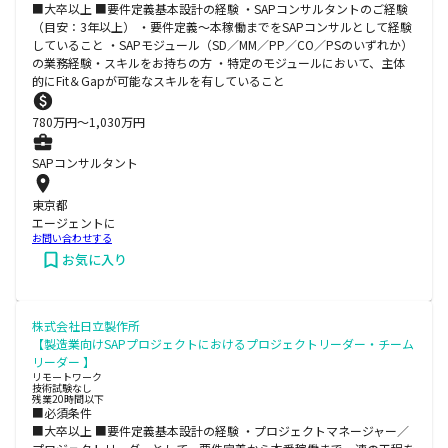
■大卒以上 ■要件定義基本設計の経験 ・SAPコンサルタントのご経験
（目安：3年以上） ・要件定義～本稼働までをSAPコンサルとして経験
していること ・SAPモジュール（SD／MM／PP／CO／PSのいずれか）
の業務経験・スキルをお持ちの方 ・特定のモジュールにおいて、主体
的にFit＆Gapが可能なスキルを有していること
780
万円〜
1,030
万円
SAPコンサルタント
東京都
エージェントに
お問い合わせする
お気に入り
株式会社日立製作所
【製造業向けSAPプロジェクトにおけるプロジェクトリーダー・チーム
リーダー 】
リモートワーク
技術試験なし
残業20時間以下
■必須条件
■大卒以上 ■要件定義基本設計の経験 ・プロジェクトマネージャー／