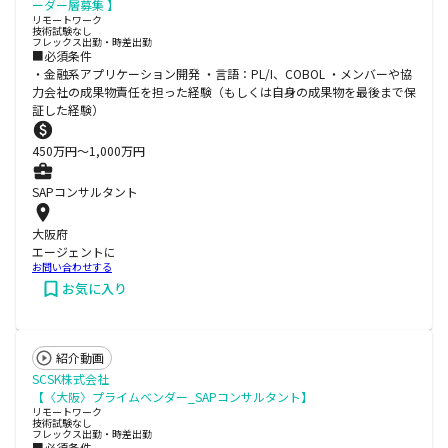
ーダー層募集 】
リモートワーク
技術試験なし
フレックス出勤・時差出勤
■必須条件
・金融系アプリケーション開発 ・言語：PL/I、COBOL ・メンバーや協
力会社の成果物責任を担った経験（もしくは自身の成果物を最後まで保
証した経験）
450
万円〜
1,000
万円
SAPコンサルタント
大阪府
エージェントに
お問い合わせする
お気に入り
紹介動画
SCSK株式会社
【〈大阪〉プライムベンダー_SAPコンサルタント】
リモートワーク
技術試験なし
フレックス出勤・時差出勤
■必須条件