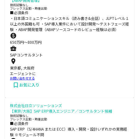
【ABAP開発管理】
技術試験なし
フレックス出勤・時差出勤
■必須条件
・日本語コミュニケーションスキル（読み書き&会話）、JLPTレベル１
以上の外国籍も可 ・SAP導入案件において設計開発～テストフェーズ経
験 ・ABAP開発管理（ABAPソースコードのレビュー経験は必須）
650
万円〜
800
万円
SAPコンサルタント
東京都, 大阪府
エージェントに
お問い合わせする
お気に入り
株式会社日立ソリューションズ
【東京/大阪】SAP ERP導入エンジニア／コンサルタント候補
技術試験なし
フレックス出勤・時差出勤
■必須条件
SAP ERP（S/4HANA または ECC）導入・開発・設計いずれかの実務経
験 ※モジュール不問