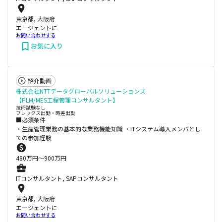
東京都, 大阪府
エージェントに
お問い合わせする
お気に入り
紹介動画
株式会社NTTデータグローバルソリューションズ
【PLM/MES工程管理コンサルタント】
技術試験なし
フレックス出勤・時差出勤
■必須条件
・生産管理業務の基本的な業務機能知識 ・ITシステム導入メンバとし
ての参加経験
480
万円〜
900
万円
ITコンサルタント, SAPコンサルタント
東京都, 大阪府
エージェントに
お問い合わせする