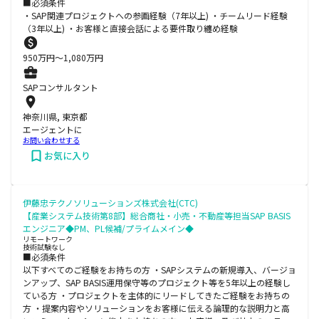
■必須条件
・SAP関連プロジェクトへの参画経験（7年以上) ・チームリード経験
（3年以上) ・お客様と直接会話による要件取り纏め経験
950
万円〜
1,080
万円
SAPコンサルタント
神奈川県, 東京都
エージェントに
お問い合わせする
お気に入り
伊藤忠テクノソリューションズ株式会社(CTC)
【産業システム技術第8部】総合商社・小売・不動産等担当SAP BASIS
エンジニア◆PM、PL候補/プライムメイン◆
リモートワーク
技術試験なし
■必須条件
以下すべてのご経験をお持ちの方 ・SAPシステムの新規導入、バージョ
ンアップ、SAP BASIS運用保守等のプロジェクト等を5年以上の経験し
ている方 ・プロジェクトを主体的にリードしてきたご経験をお持ちの
方 ・提案内容やソリューションをお客様に伝える論理的な説明力と高