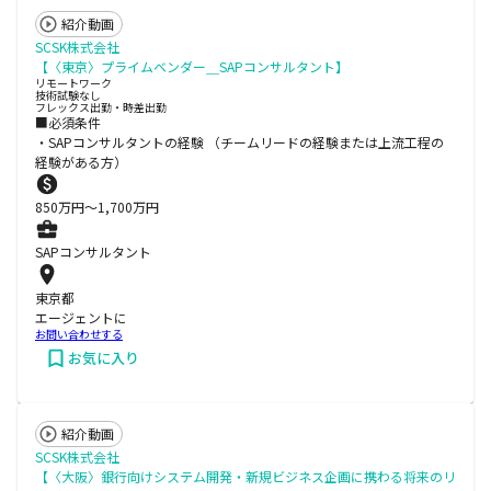
紹介動画
SCSK株式会社
【〈東京〉プライムベンダー＿SAPコンサルタント】
リモートワーク
技術試験なし
フレックス出勤・時差出勤
■必須条件
・SAPコンサルタントの経験 （チームリードの経験または上流工程の
経験がある方）
850
万円〜
1,700
万円
SAPコンサルタント
東京都
エージェントに
お問い合わせする
お気に入り
紹介動画
SCSK株式会社
【〈大阪〉銀行向けシステム開発・新規ビジネス企画に携わる将来のリ