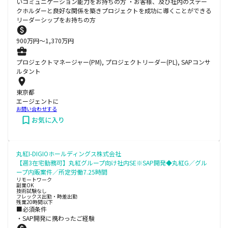
いコミュニケーション能力をお持ちの方 ・お客様、及び社内のステー
クホルダーと良好な関係を築きプロジェクトを成功に導くことができる
リーダーシップをお持ちの方
900
万円〜
1,370
万円
プロジェクトマネージャー(PM), プロジェクトリーダー(PL), SAPコンサ
ルタント
東京都
エージェントに
お問い合わせする
お気に入り
丸紅I-DIGIOホールディングス株式会社
【週3在宅勤務可】丸紅グループ向け社内SE※SAP開発◆丸紅G／グル
ープ内販案件／所定労働7.25時間
リモートワーク
副業OK
技術試験なし
フレックス出勤・時差出勤
残業20時間以下
■必須条件
・SAP開発に携わったご経験