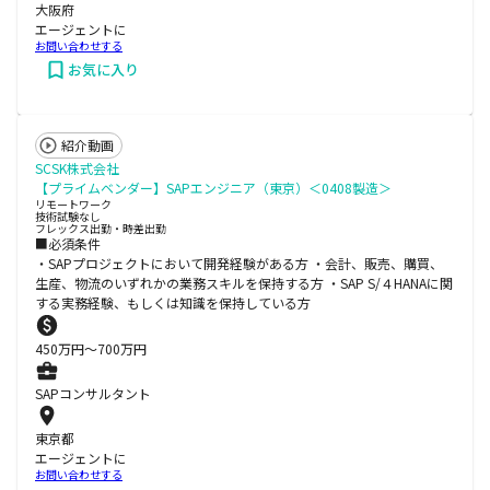
大阪府
エージェントに
お問い合わせする
お気に入り
紹介動画
SCSK株式会社
【プライムベンダー】SAPエンジニア（東京）＜0408製造＞
リモートワーク
技術試験なし
フレックス出勤・時差出勤
■必須条件
・SAPプロジェクトにおいて開発経験がある方 ・会計、販売、購買、
生産、物流のいずれかの業務スキルを保持する方 ・SAP S/４HANAに関
する実務経験、もしくは知識を保持している方
450
万円〜
700
万円
SAPコンサルタント
東京都
エージェントに
お問い合わせする