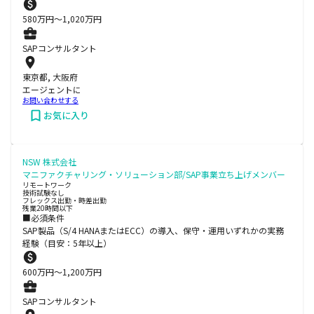
580
万円〜
1,020
万円
SAPコンサルタント
東京都, 大阪府
エージェントに
お問い合わせする
お気に入り
NSW 株式会社
マニファクチャリング・ソリューション部/SAP事業立ち上げメンバー
リモートワーク
技術試験なし
フレックス出勤・時差出勤
残業20時間以下
■必須条件
SAP製品（S/4 HANAまたはECC）の導入、保守・運用いずれかの実務
経験（目安：5年以上）
600
万円〜
1,200
万円
SAPコンサルタント