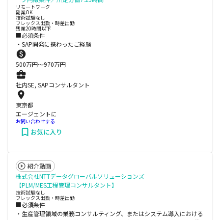
リモートワーク
副業OK
技術試験なし
フレックス出勤・時差出勤
残業20時間以下
■必須条件
・SAP開発に携わったご経験
500
万円〜
970
万円
社内SE, SAPコンサルタント
東京都
エージェントに
お問い合わせする
お気に入り
紹介動画
株式会社NTTデータグローバルソリューションズ
【PLM/MES工程管理コンサルタント】
技術試験なし
フレックス出勤・時差出勤
■必須条件
・生産管理領域の業務コンサルティング、またはシステム導入における