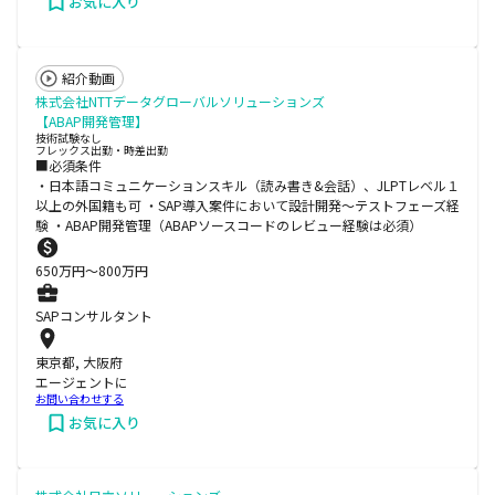
お気に入り
紹介動画
株式会社NTTデータグローバルソリューションズ
【ABAP開発管理】
技術試験なし
フレックス出勤・時差出勤
■必須条件
・日本語コミュニケーションスキル（読み書き&会話）、JLPTレベル１
以上の外国籍も可 ・SAP導入案件において設計開発～テストフェーズ経
験 ・ABAP開発管理（ABAPソースコードのレビュー経験は必須）
650
万円〜
800
万円
SAPコンサルタント
東京都, 大阪府
エージェントに
お問い合わせする
お気に入り