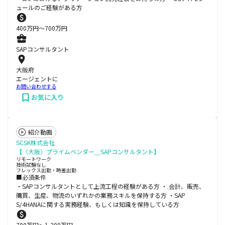
ュールのご経験がある方
400
万円〜
700
万円
SAPコンサルタント
大阪府
エージェントに
お問い合わせする
お気に入り
紹介動画
SCSK株式会社
【〈大阪〉プライムベンダー＿SAPコンサルタント】
リモートワーク
技術試験なし
フレックス出勤・時差出勤
■必須条件
・SAPコンサルタントとして上流工程の経験がある方 ・.会計、販売、
購買、生産、物流のいずれかの業務スキルを保持する方 ・SAP
S/4HANAに関する実務経験、もしくは知識を保持している方
700
万円〜
1,200
万円