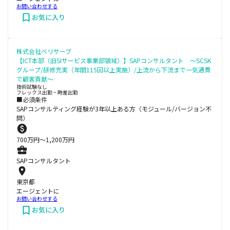
お問い合わせする
お気に入り
株式会社ベリサーブ
【ICT本部（旧SIサービス事業部領域）】SAPコンサルタント ～SCSK
グループ/研修充実（年間115回以上実施）/上流から下流まで一気通貫
で顧客貢献～
技術試験なし
フレックス出勤・時差出勤
■必須条件
SAPコンサルティング経験が3年以上ある方（モジュール/バージョン不
問）
700
万円〜
1,200
万円
SAPコンサルタント
東京都
エージェントに
お問い合わせする
お気に入り