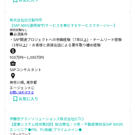
株式会社日立製作所
【SAP AMO(運用保守)サービスを牽引するサービスマネージャー】
技術試験なし
■必須条件
・SAP関連プロジェクトへの参画経験（7年以上) ・チームリード経験
（3年以上) ・お客様と直接会話による要件取り纏め経験
950
万円〜
1,080
万円
SAPコンサルタント
神奈川県, 東京都
エージェントに
お問い合わせする
お気に入り
伊藤忠テクノソリューションズ株式会社(CTC)
【産業システム技術第8部】総合商社・小売・不動産等担当SAP BASIS
エンジニア◆PM、PL候補/プライムメイン◆
リモートワーク