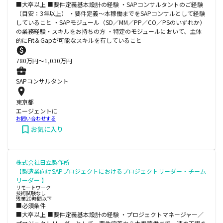
■大卒以上 ■要件定義基本設計の経験 ・SAPコンサルタントのご経験
（目安：3年以上） ・要件定義～本稼働までをSAPコンサルとして経験
していること ・SAPモジュール（SD／MM／PP／CO／PSのいずれか）
の業務経験・スキルをお持ちの方 ・特定のモジュールにおいて、主体
的にFit＆Gapが可能なスキルを有していること
780
万円〜
1,030
万円
SAPコンサルタント
東京都
エージェントに
お問い合わせする
お気に入り
株式会社日立製作所
【製造業向けSAPプロジェクトにおけるプロジェクトリーダー・チーム
リーダー 】
リモートワーク
技術試験なし
残業20時間以下
■必須条件
■大卒以上 ■要件定義基本設計の経験 ・プロジェクトマネージャー／