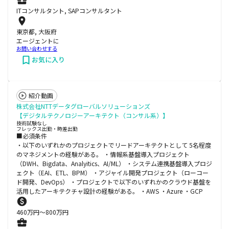
ITコンサルタント, SAPコンサルタント
東京都, 大阪府
エージェントに
お問い合わせする
お気に入り
紹介動画
株式会社NTTデータグローバルソリューションズ
【デジタルテクノロジーアーキテクト（コンサル系）】
技術試験なし
フレックス出勤・時差出勤
■必須条件
・以下のいずれかのプロジェクトでリードアーキテクトとして 5名程度
のマネジメントの経験がある。 ・情報系基盤導入プロジェクト
（DWH、Bigdata、Analyitics、AI/ML） ・システム連携基盤導入プロジ
ェクト（EAI、ETL、BPM） ・アジャイル開発プロジェクト（ローコー
ド開発、DevOps） ・プロジェクトで以下のいずれかのクラウド基盤を
活用したアーキテクチャ設計の経験がある。 ・AWS ・Azure ・GCP
460
万円〜
800
万円