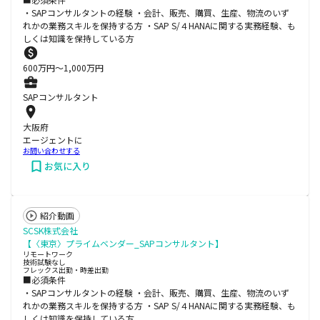
・SAPコンサルタントの経験 ・会計、販売、購買、生産、物流のいず
れかの業務スキルを保持する方 ・SAP S/４HANAに関する実務経験、も
しくは知識を保持している方
600
万円〜
1,000
万円
SAPコンサルタント
大阪府
エージェントに
お問い合わせする
お気に入り
紹介動画
SCSK株式会社
【〈東京〉プライムベンダー_SAPコンサルタント】
リモートワーク
技術試験なし
フレックス出勤・時差出勤
■必須条件
・SAPコンサルタントの経験 ・会計、販売、購買、生産、物流のいず
れかの業務スキルを保持する方 ・SAP S/４HANAに関する実務経験、も
しくは知識を保持している方