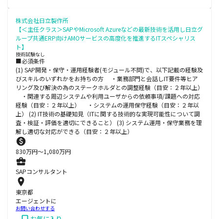
株式会社日立製作所
【＜主任クラス＞SAPやMicrosoft Azureなどの最新技術を活用し日立グ
ループ共通ERP向けAMOサービスの高度化を推進するITスペシャリス
ト】
技術試験なし
■必須条件
(1) SAP開発・保守・運用経験者(モジュール不問)で、以下記載の経験及
びスキルのいずれかをお持ちの方 ・業務部門と会話しIT要件等ヒア
リング及び解決の為のステークホルダとの調整経験（目安：２年以上）
・関連する周辺システムや利用ユーザからの依頼事項/課題への対応
経験（目安：２年以上） ・システムの運用保守経験（目安：２年以
上） (2) IT技術の基礎知見（ITに関する技術的な実現可能性について調
査・検証・評価を適切にできること） (3) システム運用・保守業務を理
解し適切な対応ができる（目安：２年以上）
830
万円〜
1,080
万円
SAPコンサルタント
東京都
エージェントに
お問い合わせする
お気に入り