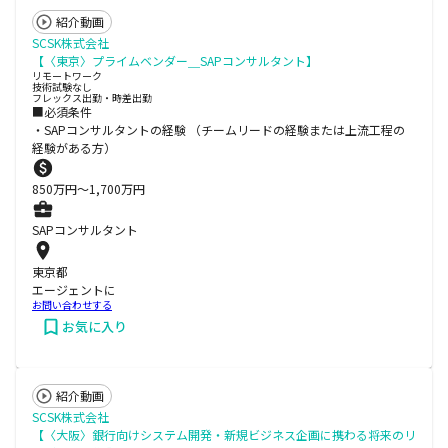
紹介動画
SCSK株式会社
【〈東京〉プライムベンダー＿SAPコンサルタント】
リモートワーク
技術試験なし
フレックス出勤・時差出勤
■必須条件
・SAPコンサルタントの経験 （チームリードの経験または上流工程の
経験がある方）
850
万円〜
1,700
万円
SAPコンサルタント
東京都
エージェントに
お問い合わせする
お気に入り
紹介動画
SCSK株式会社
【〈大阪〉銀行向けシステム開発・新規ビジネス企画に携わる将来のリ