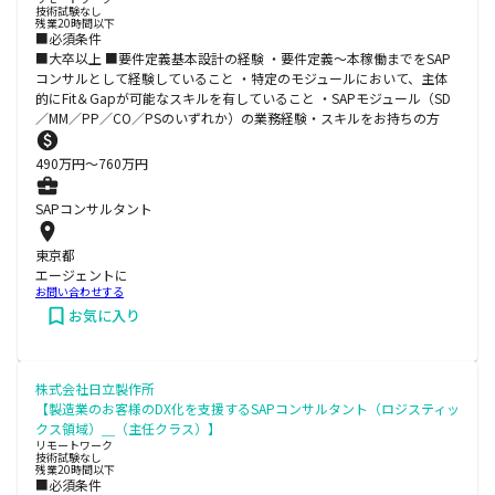
技術試験なし
残業20時間以下
■必須条件
■大卒以上 ■要件定義基本設計の経験 ・要件定義～本稼働までをSAP
コンサルとして経験していること ・特定のモジュールにおいて、主体
的にFit＆Gapが可能なスキルを有していること ・SAPモジュール（SD
／MM／PP／CO／PSのいずれか）の業務経験・スキルをお持ちの方
490
万円〜
760
万円
SAPコンサルタント
東京都
エージェントに
お問い合わせする
お気に入り
株式会社日立製作所
【製造業のお客様のDX化を支援するSAPコンサルタント（ロジスティッ
クス領域）＿（主任クラス）】
リモートワーク
技術試験なし
残業20時間以下
■必須条件