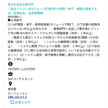
株式会社日立製作所
【主任クラス】日立グループ共通ERPの運用・保守・展開を推進する
SE（財務会計、生産管理等）
技術試験なし
■必須条件
(1) SAP開発・保守・運用経験者(モジュール不問)で、以下記載の経験及
びスキルを1件以上お持ちの方 ・業務部門と会話しIT要件等ヒアリン
グ及び解決の為のステークホルダとの調整経験（目安：２年以上）
・関連する周辺システムや利用ユーザからの依頼事項/課題への対応
経験（目安：２年以上） ・システムの展開導入経験（目安：２年以
上） ・システム開発プロジェクト経験（目安：２年以上） (2) IT技術
の基礎知見（ITに関する技術的な実現可能性について妥当な判断ができ
ること） (3) システム運用・保守業務を理解し適切な対応ができる（目
安：２年以上）
780
万円〜
1,030
万円
SAPコンサルタント
東京都
エージェントに
お問い合わせする
お気に入り