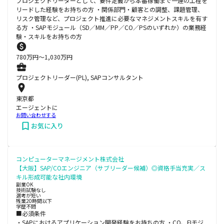
プロジェクトリーダーとして、要件定義から本番稼働まで一連の工程を
リードした経験をお持ちの方 ・関係部門・顧客との調整、課題管理、
リスク管理など、プロジェクト推進に必要なマネジメントスキルを有す
る方 ・SAPモジュール（SD／MM／PP／CO／PSのいずれか）の業務経
験・スキルをお持ちの方
780
万円〜
1,030
万円
プロジェクトリーダー(PL), SAPコンサルタント
東京都
エージェントに
お問い合わせする
お気に入り
コンピューターマネージメント株式会社
【大阪】SAP/COエンジニア（サブリーダー候補）◎資格手当充実／ス
キル形成可能な社内環境
副業OK
技術試験なし
選考が短い
残業20時間以下
学歴不問
■必須条件
・SAPにおけるアプリケーション開発経験をお持ちの方 ・CO、FIモジ