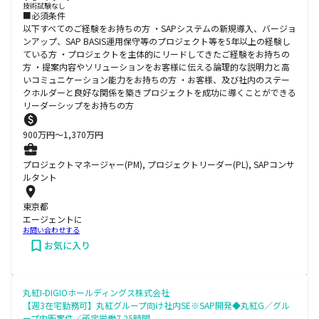
技術試験なし
■必須条件
以下すべてのご経験をお持ちの方 ・SAPシステムの新規導入、バージョ
ンアップ、SAP BASIS運用保守等のプロジェクト等を5年以上の経験し
ている方 ・プロジェクトを主体的にリードしてきたご経験をお持ちの
方 ・提案内容やソリューションをお客様に伝える論理的な説明力と高
いコミュニケーション能力をお持ちの方 ・お客様、及び社内のステー
クホルダーと良好な関係を築きプロジェクトを成功に導くことができる
リーダーシップをお持ちの方
900
万円〜
1,370
万円
プロジェクトマネージャー(PM), プロジェクトリーダー(PL), SAPコンサ
ルタント
東京都
エージェントに
お問い合わせする
お気に入り
丸紅I-DIGIOホールディングス株式会社
【週3在宅勤務可】丸紅グループ向け社内SE※SAP開発◆丸紅G／グル
ープ内販案件／所定労働7.25時間