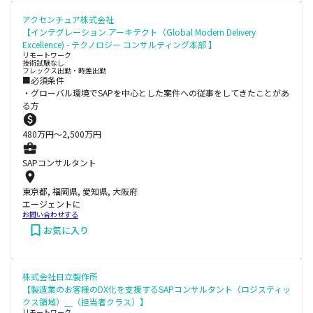
アクセンチュア株式会社
【インテグレーション アーキテクト（Global Modern Delivery
Excellence) - テクノロジー コンサルティング本部 】
リモートワーク
技術試験なし
フレックス出勤・時差出勤
■必須条件
・グローバル環境でSAPを中心とした案件への従事をしてきたことがあ
る方
480
万円〜
2,500
万円
SAPコンサルタント
東京都, 福岡県, 愛知県, 大阪府
エージェントに
お問い合わせする
お気に入り
株式会社日立製作所
【製造業のお客様のDX化を支援するSAPコンサルタント（ロジスティッ
クス領域）＿（担当者クラス）】
リモートワーク