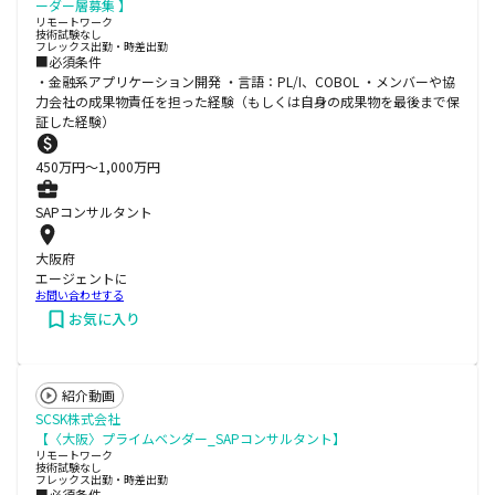
ーダー層募集 】
リモートワーク
技術試験なし
フレックス出勤・時差出勤
■必須条件
・金融系アプリケーション開発 ・言語：PL/I、COBOL ・メンバーや協
力会社の成果物責任を担った経験（もしくは自身の成果物を最後まで保
証した経験）
450
万円〜
1,000
万円
SAPコンサルタント
大阪府
エージェントに
お問い合わせする
お気に入り
紹介動画
SCSK株式会社
【〈大阪〉プライムベンダー_SAPコンサルタント】
リモートワーク
技術試験なし
フレックス出勤・時差出勤
■必須条件