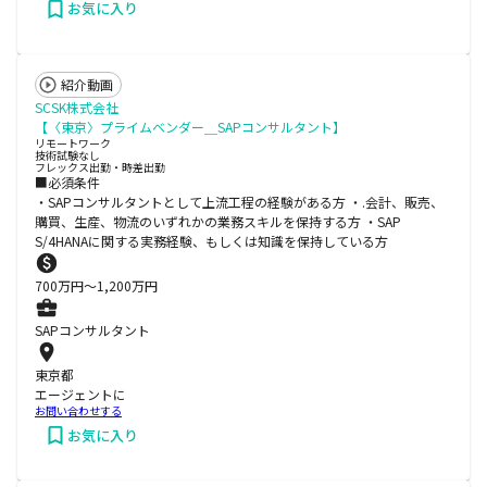
お気に入り
紹介動画
SCSK株式会社
【〈東京〉プライムベンダー＿SAPコンサルタント】
リモートワーク
技術試験なし
フレックス出勤・時差出勤
■必須条件
・SAPコンサルタントとして上流工程の経験がある方 ・.会計、販売、
購買、生産、物流のいずれかの業務スキルを保持する方 ・SAP
S/4HANAに関する実務経験、もしくは知識を保持している方
700
万円〜
1,200
万円
SAPコンサルタント
東京都
エージェントに
お問い合わせする
お気に入り