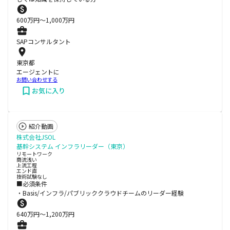
600
万円〜
1,000
万円
SAPコンサルタント
東京都
エージェントに
お問い合わせする
お気に入り
紹介動画
株式会社JSOL
基幹システム インフラリーダー（東京）
リモートワーク
商流浅い
上流工程
エンド直
技術試験なし
■必須条件
・Basis/インフラ/パブリッククラウドチームのリーダー経験
640
万円〜
1,200
万円