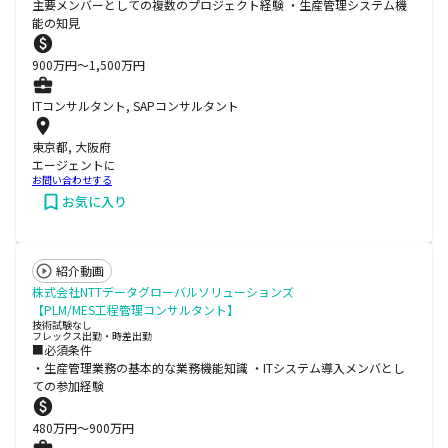
主要メンバーとしての複数のプロジェクト経験 ・生産管理システム機
能の知見
900
万円〜
1,500
万円
ITコンサルタント, SAPコンサルタント
東京都, 大阪府
エージェントに
お問い合わせする
お気に入り
紹介動画
株式会社NTTデータグローバルソリューションズ
【PLM/MES工程管理コンサルタント】
技術試験なし
フレックス出勤・時差出勤
■必須条件
・生産管理業務の基本的な業務機能知識 ・ITシステム導入メンバとし
ての参加経験
480
万円〜
900
万円