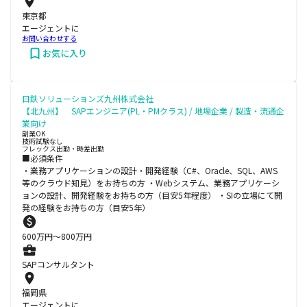
東京都
エージェントに
お問い合わせする
お気に入り
日鉄ソリューションズ九州株式会社
【北九州】 SAPエンジニア(PL・PMクラス) / 地場企業 / 製造・流通企
業向け
副業OK
技術試験なし
フレックス出勤・時差出勤
■必須条件
・業務アプリケーションの設計・開発経験（C#、Oracle、SQL、AWS
等のクラウド知見）をお持ちの方 ・Webシステム、業務アプリケーシ
ョンの設計、開発経験をお持ちの方（目安5年程度） ・SIの立場にて開
発の経験をお持ちの方（目安5年）
600
万円〜
800
万円
SAPコンサルタント
福岡県
エージェントに