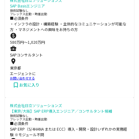
株式会社日立ソリューションズ
SAP Basisエンジニア
技術試験なし
フレックス出勤・時差出勤
■必須条件
・インフラの設計・構築経験 ・主体的なコミュニケーションが可能な
方 ・マネジメントへの興味をお持ちの方
580
万円〜
1,020
万円
SAPコンサルタント
東京都
エージェントに
お問い合わせする
お気に入り
株式会社日立ソリューションズ
【東京/大阪】SAP ERP導入エンジニア／コンサルタント候補
技術試験なし
フレックス出勤・時差出勤
■必須条件
SAP ERP（S/4HANA または ECC）導入・開発・設計いずれかの実務経
験 ※モジュール不問