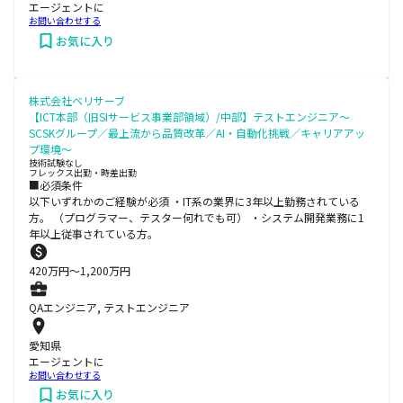
エージェントに
お問い合わせする
お気に入り
株式会社ベリサーブ
【ICT本部（旧SIサービス事業部領域）/中部】テストエンジニア～
SCSKグループ／最上流から品質改革／AI・自動化挑戦／キャリアアッ
プ環境～
技術試験なし
フレックス出勤・時差出勤
■必須条件
以下いずれかのご経験が必須 ・IT系の業界に3年以上勤務されている
方。 （プログラマー、テスター何れでも可） ・システム開発業務に1
年以上従事されている方。
420
万円〜
1,200
万円
QAエンジニア, テストエンジニア
愛知県
エージェントに
お問い合わせする
お気に入り