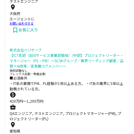
テストエンジニア
大阪府
エージェントに
お問い合わせする
お気に入り
株式会社ベリサーブ
【ICT本部（旧SIサービス事業部領域）/中部】プロジェクトリーダー・
マネージャー（PL・PM）～SCSKグループ／業界リーディング顧客／品
質×AI改革／変革期コアメンバー～
技術試験なし
フレックス出勤・時差出勤
■必須条件
・IT系の業務でPM、PL経験が1年以上ある方。 ・IT系の業界に5年以上
勤務されている方。
420
万円〜
1,200
万円
QAエンジニア, テストエンジニア, プロジェクトマネージャー(PM), プ
ロジェクトリーダー(PL)
愛知県