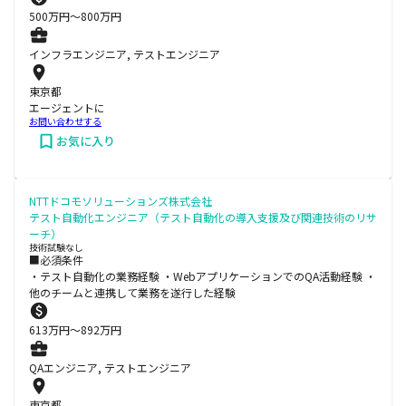
500
万円〜
800
万円
インフラエンジニア, テストエンジニア
東京都
エージェントに
お問い合わせする
お気に入り
NTTドコモソリューションズ株式会社
テスト自動化エンジニア（テスト自動化の導入支援及び関連技術のリサ
ーチ）
技術試験なし
■必須条件
・テスト自動化の業務経験 ・WebアプリケーションでのQA活動経験 ・
他のチームと連携して業務を遂行した経験
613
万円〜
892
万円
QAエンジニア, テストエンジニア
東京都