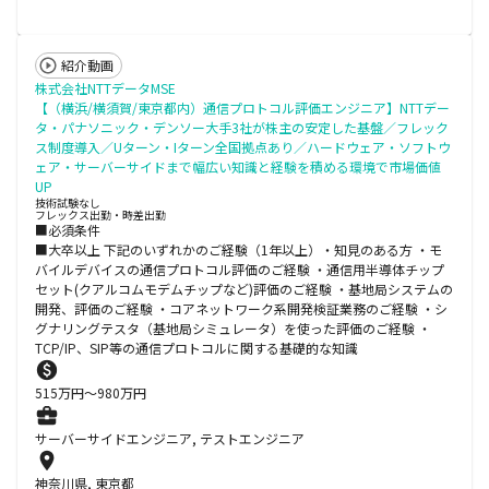
紹介動画
株式会社NTTデータMSE
【（横浜/横須賀/東京都内）通信プロトコル評価エンジニア】NTTデー
タ・パナソニック・デンソー大手3社が株主の安定した基盤／フレック
ス制度導入／Uターン・Iターン全国拠点あり／ハードウェア・ソフトウ
ェア・サーバーサイドまで幅広い知識と経験を積める環境で市場価値
UP
技術試験なし
フレックス出勤・時差出勤
■必須条件
■大卒以上 下記のいずれかのご経験（1年以上）・知見のある方 ・モ
バイルデバイスの通信プロトコル評価のご経験 ・通信用半導体チップ
セット(クアルコムモデムチップなど)評価のご経験 ・基地局システムの
開発、評価のご経験 ・コアネットワーク系開発検証業務のご経験 ・シ
グナリングテスタ（基地局シミュレータ）を使った評価のご経験 ・
TCP/IP、SIP等の通信プロトコルに関する基礎的な知識
515
万円〜
980
万円
サーバーサイドエンジニア, テストエンジニア
神奈川県, 東京都