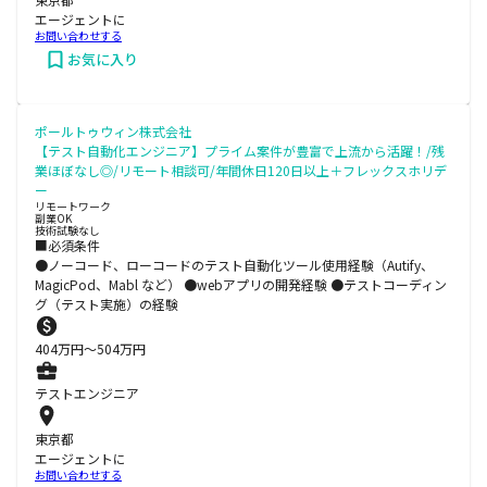
エージェントに
お問い合わせする
お気に入り
ポールトゥウィン株式会社
【テスト自動化エンジニア】プライム案件が豊富で上流から活躍！/残
業ほぼなし◎/リモート相談可/年間休日120日以上＋フレックスホリデ
ー
リモートワーク
副業OK
技術試験なし
■必須条件
●ノーコード、ローコードのテスト自動化ツール使用経験（Autify、
MagicPod、Mabl など） ●webアプリの開発経験 ●テストコーディン
グ（テスト実施）の経験
404
万円〜
504
万円
テストエンジニア
東京都
エージェントに
お問い合わせする