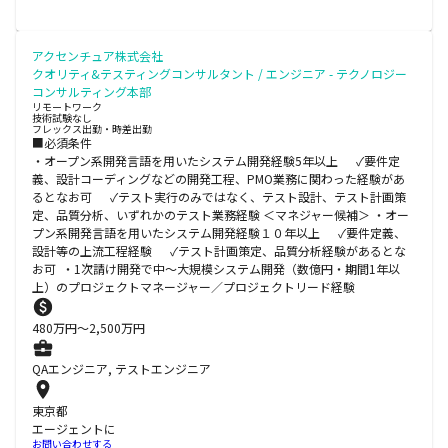
アクセンチュア株式会社
クオリティ&テスティングコンサルタント / エンジニア - テクノロジー
コンサルティング本部
リモートワーク
技術試験なし
フレックス出勤・時差出勤
■必須条件
・オープン系開発言語を用いたシステム開発経験5年以上 ✓要件定
義、設計コーディングなどの開発工程、PMO業務に関わった経験があ
るとなお可 ✓テスト実行のみではなく、テスト設計、テスト計画策
定、品質分析、いずれかのテスト業務経験 ＜マネジャー候補＞ ・オー
プン系開発言語を用いたシステム開発経験１０年以上 ✓要件定義、
設計等の上流工程経験 ✓テスト計画策定、品質分析経験があるとな
お可 ・1次請け開発で中～大規模システム開発（数億円・期間1年以
上）のプロジェクトマネージャー／プロジェクトリード経験
480
万円〜
2,500
万円
QAエンジニア, テストエンジニア
東京都
エージェントに
お問い合わせする