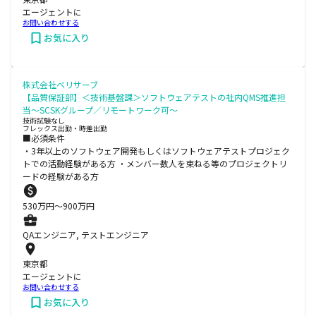
エージェントに
お問い合わせする
お気に入り
株式会社ベリサーブ
【品質保証部】＜技術基盤課＞ソフトウェアテストの社内QMS推進担
当～SCSKグループ／リモートワーク可～
技術試験なし
フレックス出勤・時差出勤
■必須条件
・3年以上のソフトウェア開発もしくはソフトウェアテストプロジェク
トでの活動経験がある方 ・メンバー数人を束ねる等のプロジェクトリ
ードの経験がある方
530
万円〜
900
万円
QAエンジニア, テストエンジニア
東京都
エージェントに
お問い合わせする
お気に入り