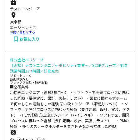
テストエンジニア
東京都
エージェントに
お問い合わせする
お気に入り
株式会社ベリサーブ
【浜松】テストエンジニア～モビリティ業界～／SCSKグループ／平均
残業時間23.4時間／研修充実
リモートワーク
技術試験なし
フレックス出勤・時差出勤
■必須条件
①初級エンジニア（経験3年目～） ・ソフトウェア開発プロセスに携わ
った経験（要件定義、設計、実装、テスト） ・業務に関わらずチーム
で何かしらの活動をした経験 ②中級エンジニア（即戦力レベル） ・ソ
フトウェア開発プロセスに携わった経験（要件定義、設計、実装、テス
ト） ・PLの経験 ③上級エンジニア（ハイレベル） ・ソフトウェア開発
プロセスに携わった経験（要件定義、設計、実装、テスト） ・PMの
経験 ・多くのステークホルダーを巻き込みながら推進した経験
420
万円〜
1,200
万円