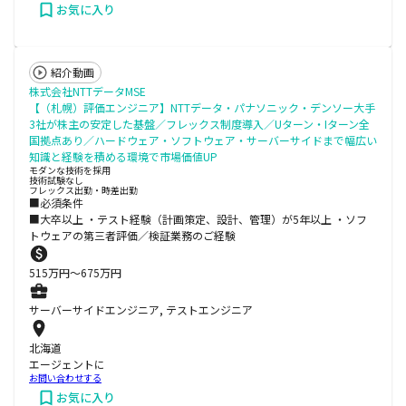
お気に入り
紹介動画
株式会社NTTデータMSE
【（札幌）評価エンジニア】NTTデータ・パナソニック・デンソー大手
3社が株主の安定した基盤／フレックス制度導入／Uターン・Iターン全
国拠点あり／ハードウェア・ソフトウェア・サーバーサイドまで幅広い
知識と経験を積める環境で市場価値UP
モダンな技術を採用
技術試験なし
フレックス出勤・時差出勤
■必須条件
■大卒以上 ・テスト経験（計画策定、設計、管理）が5年以上 ・ソフ
トウェアの第三者評価／検証業務のご経験
515
万円〜
675
万円
サーバーサイドエンジニア, テストエンジニア
北海道
エージェントに
お問い合わせする
お気に入り