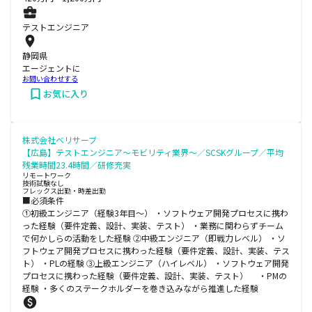
テストエンジニア
静岡県
エージェントに
お問い合わせする
お気に入り
株式会社ベリサーブ
【広島】テストエンジニア～モビリティ業界～／SCSKグループ／平均
残業時間23.4時間／研修充実
リモートワーク
技術試験なし
フレックス出勤・時差出勤
■必須条件
①初級エンジニア（経験3年目～） ・ソフトウェア開発プロセスに携わ
った経験（要件定義、設計、実装、テスト） ・業務に関わらずチーム
で何かしらの活動をした経験 ②中級エンジニア（即戦力レベル） ・ソ
フトウェア開発プロセスに携わった経験（要件定義、設計、実装、テス
ト） ・PLの経験 ③上級エンジニア（ハイレベル） ・ソフトウェア開発
プロセスに携わった経験（要件定義、設計、実装、テスト） ・PMの
経験 ・多くのステークホルダーを巻き込みながら推進した経験