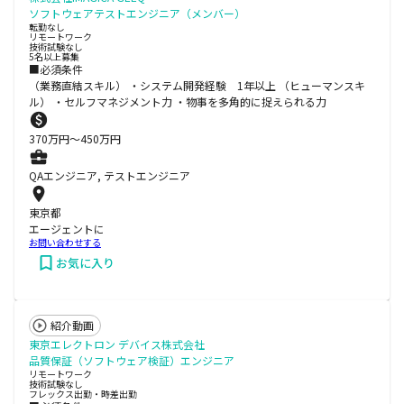
ソフトウェアテストエンジニア（メンバー）
転勤なし
リモートワーク
技術試験なし
5名以上募集
■必須条件
（業務直結スキル） ・システム開発経験 1年以上 （ヒューマンスキ
ル） ・セルフマネジメント力 ・物事を多角的に捉えられる力
370
万円〜
450
万円
QAエンジニア, テストエンジニア
東京都
エージェントに
お問い合わせする
お気に入り
紹介動画
東京エレクトロン デバイス株式会社
品質保証（ソフトウェア検証）エンジニア
リモートワーク
技術試験なし
フレックス出勤・時差出勤