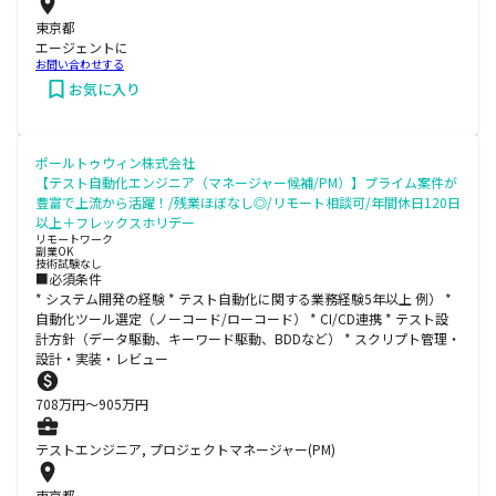
東京都
エージェントに
お問い合わせする
お気に入り
ポールトゥウィン株式会社
【テスト自動化エンジニア（マネージャー候補/PM）】プライム案件が
豊富で上流から活躍！/残業ほぼなし◎/リモート相談可/年間休日120日
以上＋フレックスホリデー
リモートワーク
副業OK
技術試験なし
■必須条件
* システム開発の経験 * テスト自動化に関する業務経験5年以上 例） *
自動化ツール選定（ノーコード/ローコード） * CI/CD連携 * テスト設
計方針（データ駆動、キーワード駆動、BDDなど） * スクリプト管理・
設計・実装・レビュー
708
万円〜
905
万円
テストエンジニア, プロジェクトマネージャー(PM)
東京都