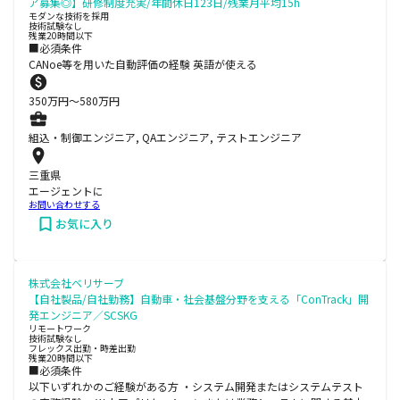
ア募集◎】研修制度充実/年間休日123日/残業月平均15h
モダンな技術を採用
技術試験なし
残業20時間以下
■必須条件
CANoe等を用いた自動評価の経験 英語が使える
350
万円〜
580
万円
組込・制御エンジニア, QAエンジニア, テストエンジニア
三重県
エージェントに
お問い合わせする
お気に入り
株式会社ベリサーブ
【自社製品/自社勤務】自動車・社会基盤分野を支える「ConTrack」開
発エンジニア／SCSKG
リモートワーク
技術試験なし
フレックス出勤・時差出勤
残業20時間以下
■必須条件
以下いずれかのご経験がある方 ・システム開発またはシステムテスト