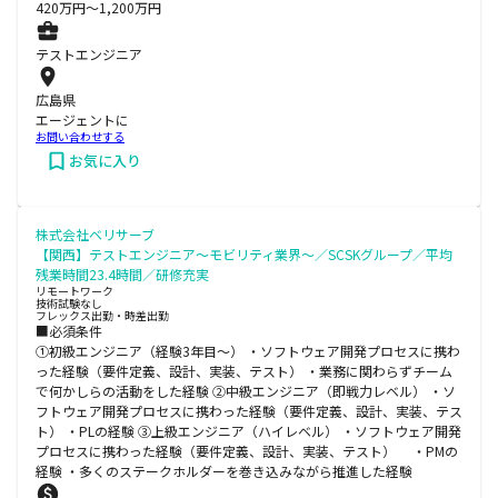
420
万円〜
1,200
万円
テストエンジニア
広島県
エージェントに
お問い合わせする
お気に入り
株式会社ベリサーブ
【関西】テストエンジニア～モビリティ業界～／SCSKグループ／平均
残業時間23.4時間／研修充実
リモートワーク
技術試験なし
フレックス出勤・時差出勤
■必須条件
①初級エンジニア（経験3年目～） ・ソフトウェア開発プロセスに携わ
った経験（要件定義、設計、実装、テスト） ・業務に関わらずチーム
で何かしらの活動をした経験 ②中級エンジニア（即戦力レベル） ・ソ
フトウェア開発プロセスに携わった経験（要件定義、設計、実装、テス
ト） ・PLの経験 ③上級エンジニア（ハイレベル） ・ソフトウェア開発
プロセスに携わった経験（要件定義、設計、実装、テスト） ・PMの
経験 ・多くのステークホルダーを巻き込みながら推進した経験