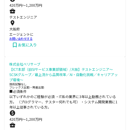
420
万円〜
1,200
万円
テストエンジニア
大阪府
エージェントに
お問い合わせする
お気に入り
株式会社ベリサーブ
【ICT本部（旧SIサービス事業部領域）/大阪】テストエンジニア～
SCSKグループ／最上流から品質改革／AI・自動化挑戦／キャリアアッ
プ環境～
技術試験なし
フレックス出勤・時差出勤
■必須条件
以下いずれかのご経験が必須 ・IT系の業界に3年以上勤務されている
方。 （プログラマー、テスター何れでも可） ・システム開発業務に1
年以上従事されている方。
420
万円〜
1,200
万円