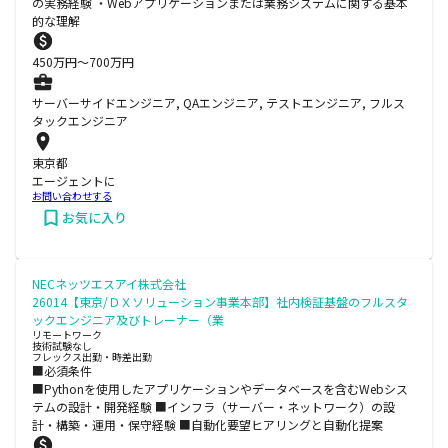
の実務経験 ・Webアプリケーションまたは業務システムに関する基本
的な理解
450
万円〜
700
万円
サーバーサイドエンジニア, QAエンジニア, テストエンジニア, フルス
タックエンジニア
東京都
エージェントに
お問い合わせする
お気に入り
NECネッツエスアイ株式会社
26014【東京/ＤＸソリューション事業本部】社内検証基盤のフルスタ
ックエンジニア及びトレーナー（業
リモートワーク
技術試験なし
フレックス出勤・時差出勤
■必須条件
■Pythonを使用したアプリケーションやデータベースを含むWebシス
テムの設計・開発経験 ■インフラ（サーバー・ネットワーク）の設
計・構築・運用・保守経験 ■自動化要望ヒアリングと自動化提案