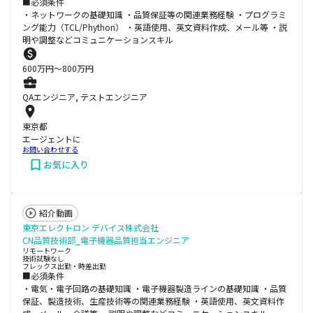
■必須条件
・ネットワークの基礎知識 ・品質保証等の関連業務経験 ・プログラミ
ング能力（TCL/Phython） ・英語使用、英文資料作成、メール等 ・説
明や調整などコミュニケーションスキル
600
万円〜
800
万円
QAエンジニア, テストエンジニア
東京都
エージェントに
お問い合わせする
お気に入り
紹介動画
東京エレクトロン デバイス株式会社
CN品質技術部_電子機器品質担当エンジニア
リモートワーク
技術試験なし
フレックス出勤・時差出勤
■必須条件
・電気・電子回路の基礎知識 ・電子機器製造ラインの基礎知識 ・品質
保証、製造技術、生産技術等の関連業務経験 ・英語使用、英文資料作