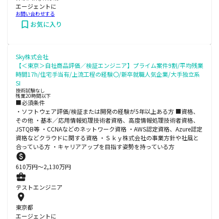
エージェントに
お問い合わせする
お気に入り
Sky株式会社
【＜東京＞自社商品評価／検証エンジニア】プライム案件9割/平均残業
時間17h/住宅手当有/上流工程の経験〇/新卒就職人気企業/大手独立系
SI
技術試験なし
残業20時間以下
■必須条件
・ソフトウェア評価/検証または開発の経験が5年以上ある方 ■資格、
その他 ・基本／応用情報処理技術者資格、高度情報処理技術者資格、
JSTQB等 ・CCNAなどのネットワーク資格 ・AWS認定資格、Azure認定
資格などクラウドに関する資格 ・Ｓｋｙ株式会社の事業方針や社風と
合っている方 ・キャリアアップを目指す姿勢を持っている方
610
万円〜
2,130
万円
テストエンジニア
東京都
エージェントに