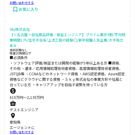
お問い合わせする
お気に入り
Sky株式会社
【＜名古屋＞自社商品評価／検証エンジニア】プライム案件9割/平均残
業時間17h/住宅手当有/上流工程の経験〇/新卒就職人気企業/大手独立
系SI
技術試験なし
残業20時間以下
■必須条件
・ソフトウェア評価/検証または開発の経験が5年以上ある方 ■資格、
その他 ・基本／応用情報処理技術者資格、高度情報処理技術者資格、
JSTQB等 ・CCNAなどのネットワーク資格 ・AWS認定資格、Azure認定
資格などクラウドに関する資格 ・Ｓｋｙ株式会社の事業方針や社風と
合っている方 ・キャリアアップを目指す姿勢を持っている方
610
万円〜
2,130
万円
テストエンジニア
愛知県
エージェントに
お問い合わせする