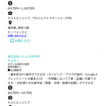
800
万円〜
1,000
万円
テストエンジニア, プロジェクトマネージャー(PM)
東京都, 神奈川県
エージェントに
お問い合わせする
お気に入り
株式会社いえらぶGROUP
テスター
モダンな技術を採用
技術試験なし
■必須条件
・基本的なPC操作ができる方（タイピング／ブラウザ操作／Googleス
プレッドシートの基本入力） ・手順書に沿って丁寧・正確に作業でき
る方 ・日本語での文章作成（現象・手順・結果の記録）ができる方
405
万円〜
541
万円
テストエンジニア