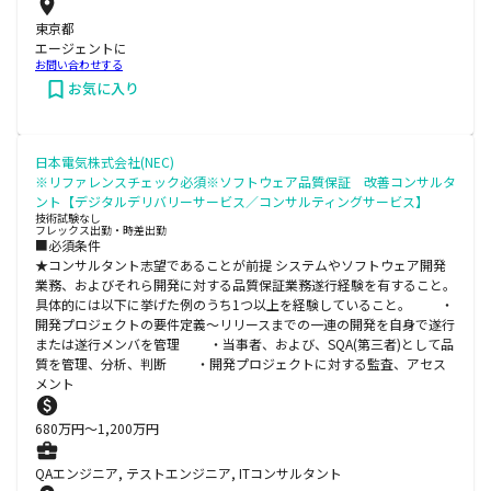
東京都
エージェントに
お問い合わせする
お気に入り
日本電気株式会社(NEC)
※リファレンスチェック必須※ソフトウェア品質保証 改善コンサルタ
ント【デジタルデリバリーサービス／コンサルティングサービス】
技術試験なし
フレックス出勤・時差出勤
■必須条件
★コンサルタント志望であることが前提 システムやソフトウェア開発
業務、およびそれら開発に対する品質保証業務遂行経験を有すること。
具体的には以下に挙げた例のうち1つ以上を経験していること。 ・
開発プロジェクトの要件定義～リリースまでの一連の開発を自身で遂行
または遂行メンバを管理 ・当事者、および、SQA(第三者)として品
質を管理、分析、判断 ・開発プロジェクトに対する監査、アセス
メント
680
万円〜
1,200
万円
QAエンジニア, テストエンジニア, ITコンサルタント