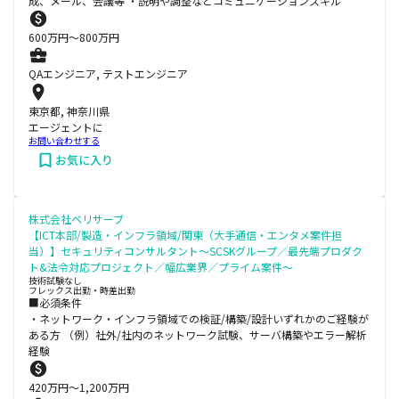
成、メール、会議等 ・説明や調整などコミュニケーションスキル
600
万円〜
800
万円
QAエンジニア, テストエンジニア
東京都, 神奈川県
エージェントに
お問い合わせする
お気に入り
株式会社ベリサーブ
【ICT本部/製造・インフラ領域/関東（大手通信・エンタメ案件担
当）】セキュリティコンサルタント～SCSKグループ／最先端プロダク
ト&法令対応プロジェクト／幅広業界／プライム案件～
技術試験なし
フレックス出勤・時差出勤
■必須条件
・ネットワーク・インフラ領域での検証/構築/設計いずれかのご経験が
ある方 （例）社外/社内のネットワーク試験、サーバ構築やエラー解析
経験
420
万円〜
1,200
万円