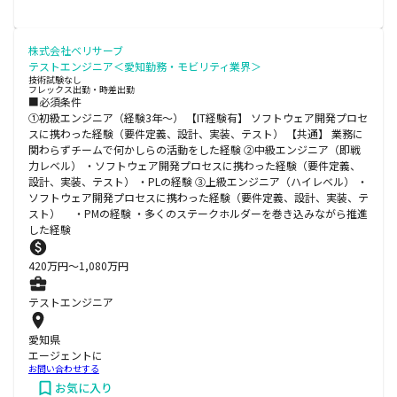
株式会社ベリサーブ
テストエンジニア＜愛知勤務・モビリティ業界＞
技術試験なし
フレックス出勤・時差出勤
■必須条件
①初級エンジニア（経験3年～） 【IT経験有】 ソフトウェア開発プロセ
スに携わった経験（要件定義、設計、実装、テスト） 【共通】 業務に
関わらずチームで何かしらの活動をした経験 ②中級エンジニア（即戦
力レベル） ・ソフトウェア開発プロセスに携わった経験（要件定義、
設計、実装、テスト） ・PLの経験 ③上級エンジニア（ハイレベル） ・
ソフトウェア開発プロセスに携わった経験（要件定義、設計、実装、テ
スト） ・PMの経験 ・多くのステークホルダーを巻き込みながら推進
した経験
420
万円〜
1,080
万円
テストエンジニア
愛知県
エージェントに
お問い合わせする
お気に入り